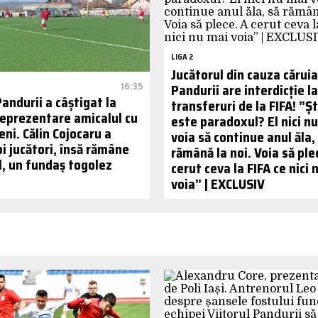
LIGA 2
Jucătorul din cauza căruia
16:35
Pandurii are interdicție la
Pandurii a câștigat la
transferuri de la FIFA! ”Șt
neprezentare amicalul cu
este paradoxul? El nici n
ni. Călin Cojocaru a
voia să continue anul ăla,
i jucători, însă rămâne
rămână la noi. Voia să ple
l, un fundaș togolez
cerut ceva la FIFA ce nici 
voia” | EXCLUSIV