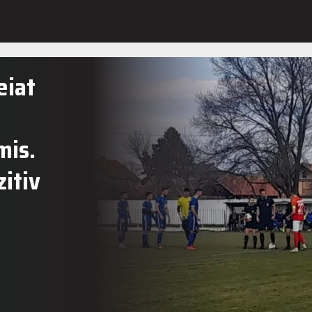
eiat
mis.
zitiv