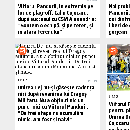
Viitorul Pandurii, in extremis pe
Noi prob
loc de play-off. Călin Cojocaru,
Pandurii.
după succesul cu CSM Alexandria:
doi dintr
”Suntem o echipă, și pe teren, și
liberi de
în afara terenului”
gorjean
LIGA 2
19:09
Unirea Dej nu-și găsește cadența
nici după revenirea lui Dragoș
LIGA 2
Militaru. Nu a obținut niciun
Viitorul 
punct nici cu Viitorul Pandurii:
pentru p
”De trei etape nu acumulăm
Unirea De
nimic. Am fost și naivi”
Cojocaru
vorbeasc