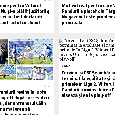
leme pentru Viitorul
Motivul real pentru care V
 Nu și-a plătit jucătorii și
Pandurii a plecat din Târg
e ei au fost declarați
Nu gazonul este problem
 contractul cu clubul
principală
LIGA 2
Corvinul și CSC Șelimbăr a
terminat la egalitate și 
primele în Liga 2. Viitorul
17:28
Pandurii a învins Unirea De
Pandurii revine în lupta
visează și ea la play-off
lay-off după succesul cu
j, dar antrenorul Călin
 nu mai vrea să
ă despre obiective