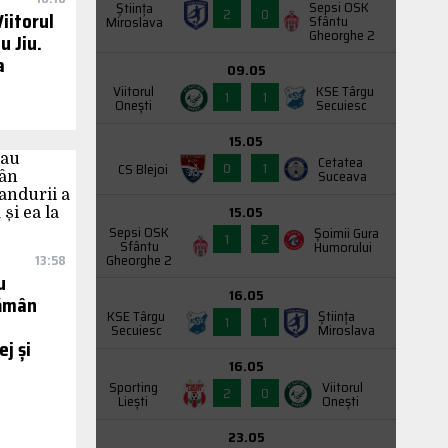
Sepsi OSK
Știința
2
0
iitorul
Sfântu
Miroslava
Gheorghe 2
u Jiu.
a
09.05
Viitorul
KSE Târgu
1
1
Onești
Secuiesc
15.05
Cetatea
0
1
CS Blejoi
Suceava
15.05
Sepsi OSK
Şoimii Gura
1
2
Sfântu
Humorului
Gheorghe 2
13:58
u
16.05
rămân
KSE Târgu
Știința
1
1
Secuiesc
Miroslava
j și
16.05
Sporting
Viitorul
2
0
Liești
Onești
23.05