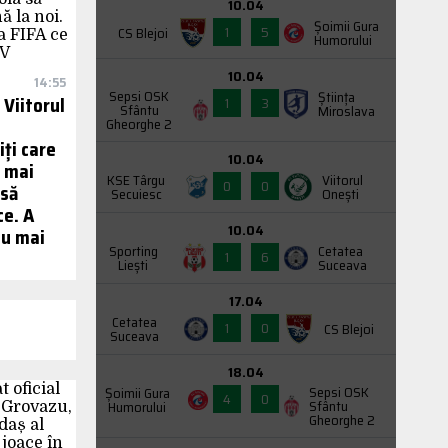
10.04
Şoimii Gura
1
5
CS Blejoi
Humorului
10.04
14:55
Sepsi OSK
Știința
 Viitorul
1
3
Sfântu
Miroslava
Gheorghe 2
iți care
10.04
u mai
KSE Târgu
Viitorul
0
0
 să
Secuiesc
Onești
ce. A
10.04
nu mai
Sporting
Cetatea
1
6
Liești
Suceava
17.04
Cetatea
1
0
CS Blejoi
Suceava
18.04
Sepsi OSK
Şoimii Gura
4
0
Sfântu
Humorului
Gheorghe 2