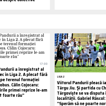
17:00
Pandurii a înregistrat al
ec în Liga 2. A plecat fără
LIGA 2
 pe terenul formației
Viitorul Pandurii pleacă ia
obus. Călin Cojocaru:
Târgu Jiu. Și partida cu C
rile primei reprize le-am
Târgoviște se va disputa 
t foarte rău”
localității. Gabriel Răscol:
”Sperăm să ne poarte nor