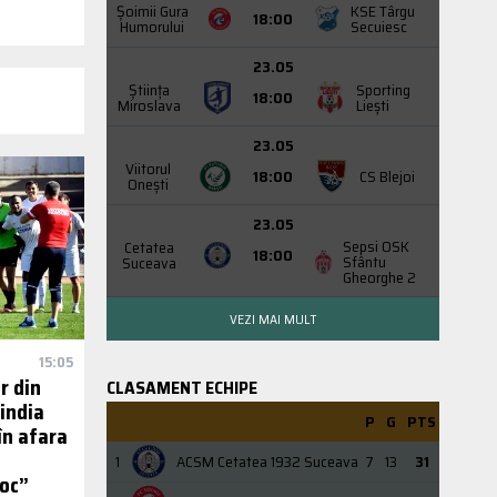
Şoimii Gura
KSE Târgu
18:00
Humorului
Secuiesc
23.05
Știința
Sporting
18:00
Miroslava
Liești
23.05
Viitorul
18:00
CS Blejoi
Onești
23.05
Sepsi OSK
Cetatea
18:00
Sfântu
Suceava
Gheorghe 2
VEZI MAI MULT
15:05
r din
CLASAMENT ECHIPE
hindia
P
G
PTS
în afara
1
ACSM Cetatea 1932 Suceava
7
13
31
oc”