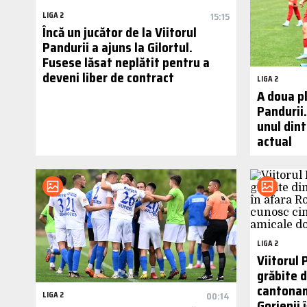
LIGA 2
15:15
Încă un jucător de la Viitorul
Pandurii a ajuns la Gilortul.
Fusese lăsat neplătit pentru a
deveni liber de contract
LIGA 2
A doua pl
Pandurii.
unul dint
actual
LIGA 2
Viitorul 
grăbite d
cantonam
LIGA 2
00:14
Gorjenii 