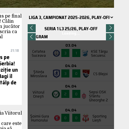
SERIA 1 L3 25/26, PLAY-OFF
Loading...
PROGRAM
03.04
21:18
Cetatea
KSE Târgu
3
1
Suceava
Secuiesc
us pe
Serbia!
04.04
oziție un
Știința
3
0
CS Blejoi
agi îl
Miroslava
stâlp de
04.04
Sepsi OSK
Viitorul
2
0
Sfântu
Onești
Gheorghe 2
04.04
Şoimii Gura
Sporting
0
0
Humorului
Liești