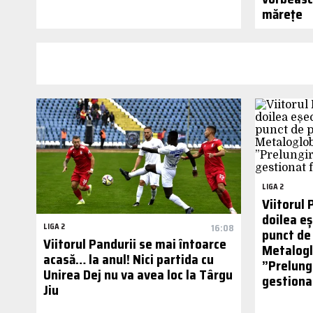
mărețe
LIGA 2
Viitorul 
doilea eș
LIGA 2
16:08
punct de
Viitorul Pandurii se mai întoarce
Metalogl
acasă… la anul! Nici partida cu
”Prelungi
Unirea Dej nu va avea loc la Târgu
gestiona
Jiu