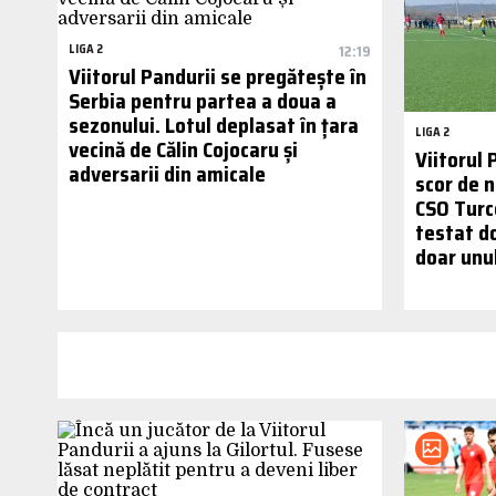
LIGA 2
12:19
Viitorul Pandurii se pregătește în
Serbia pentru partea a doua a
sezonului. Lotul deplasat în țara
LIGA 2
vecină de Călin Cojocaru și
Viitorul 
adversarii din amicale
scor de 
CSO Turce
testat do
doar unu