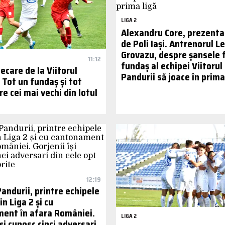
LIGA 2
Alexandru Core, prezentat
de Poli Iași. Antrenorul L
Grovazu, despre șansele 
11:12
fundaș al echipei Viitorul
ecare de la Viitorul
Pandurii să joace în prima
 Tot un fundaș și tot
re cei mai vechi din lotul
12:19
Pandurii, printre echipele
in Liga 2 și cu
ent în afara României.
LIGA 2
își cunosc cinci adversari