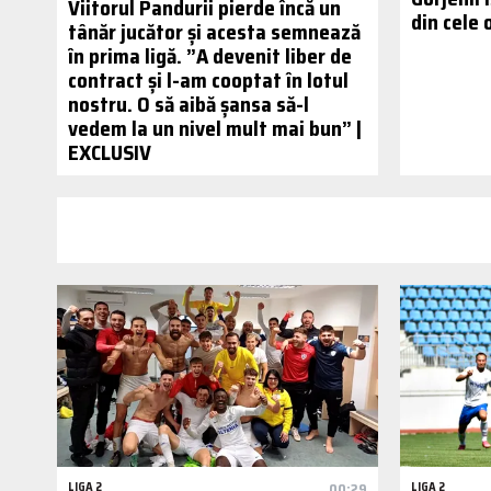
Viitorul Pandurii pierde încă un
din cele 
tânăr jucător și acesta semnează
în prima ligă. ”A devenit liber de
contract și l-am cooptat în lotul
nostru. O să aibă șansa să-l
vedem la un nivel mult mai bun” |
EXCLUSIV
LIGA 2
00:29
LIGA 2