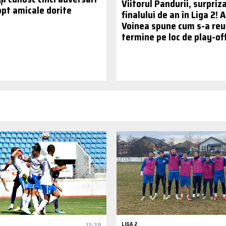
Viitorul Pandurii, surpriz
opt amicale dorite
finalului de an în Liga 2! 
Voinea spune cum s-a reuș
termine pe loc de play-of
12:38
LIGA 2