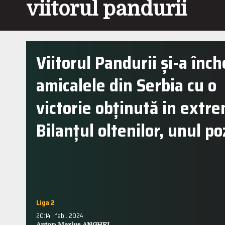
viitorul pandurii
Viitorul Pandurii și-a înch
amicalele din Serbia cu o
victorie obținută in extre
Bilanțul oltenilor, unul po
Liga 2
20:14 | feb.. 2024
Autor: Marius ANGHEL