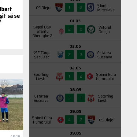
a
Știința
1
2
CS Blejoi
Albert
Miroslava
it să se
01.05
f
Sepsi OSK
Viitorul
2
0
Sfântu
Onești
Gheorghe 2
02.05
KSE Târgu
Cetatea
2
3
Secuiesc
Suceava
02.05
Sporting
Şoimii Gura
1
2
Liești
Humorului
08.05
Cetatea
Sporting
3
1
Suceava
Liești
09.05
Şoimii Gura
4
2
CS Blejoi
Humorului
09.05
18:16