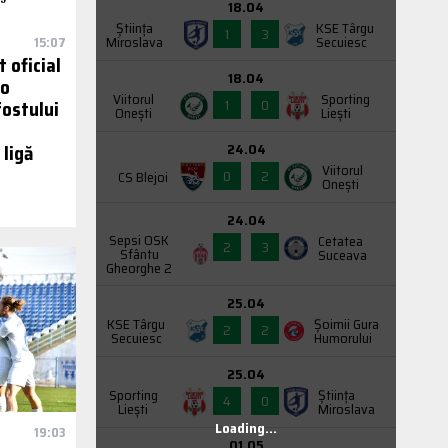
18.04
Știința
KSE Târgu
1
3
Miroslava
Secuiesc
15:07
 oficial
18.04
eo
Viitorul
Sporting
1
0
fostului
Onești
Liești
24.04
 ligă
Viitorul
0
2
CS Blejoi
Onești
24.04
Sepsi OSK
Cetatea
2
3
Sfântu
Suceava
Gheorghe 2
25.04
KSE Târgu
Şoimii Gura
2
2
Secuiesc
Humorului
25.04
Sporting
Știința
4
0
Liești
Miroslava
Loading...
19:03
01.05