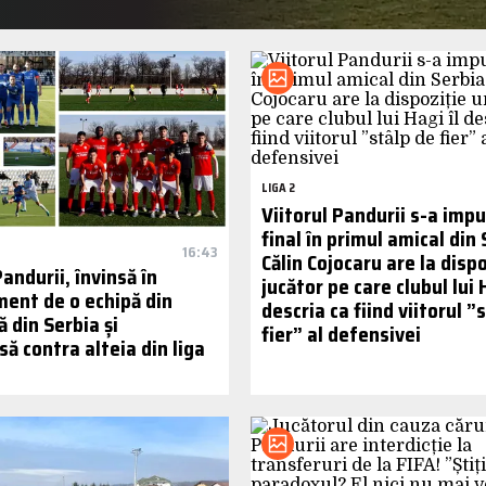
LIGA 2
Viitorul Pandurii s-a imp
final în primul amical din 
16:43
Călin Cojocaru are la disp
Pandurii, învinsă în
jucător pe care clubul lui H
ent de o echipă din
descria ca fiind viitorul ”
ă din Serbia și
fier” al defensivei
să contra alteia din liga