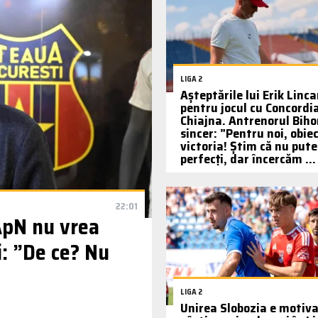
LIGA 2
Așteptările lui Erik Linca
pentru jocul cu Concordi
Chiajna. Antrenorul Biho
sincer: ”Pentru noi, obiec
victoria! Știm că nu pute
perfecți, dar încercăm ...
22:01
ApN nu vrea
: ”De ce? Nu
LIGA 2
Unirea Slobozia e motiva