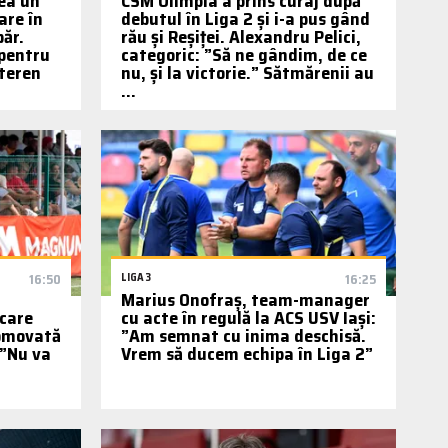
rea un
CSM Olimpia a prins curaj după
are în
debutul în Liga 2 și i-a pus gând
băr.
rău și Reșiței. Alexandru Pelici,
 pentru
categoric: ”Să ne gândim, de ce
 teren
nu, și la victorie.” Sătmărenii au
...
16:50
LIGA 3
16:25
Marius Onofraș, team-manager
 care
cu acte în regulă la ACS USV Iași:
romovată
”Am semnat cu inima deschisă.
 ”Nu va
Vrem să ducem echipa în Liga 2”