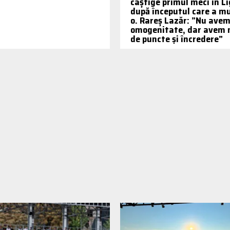
câștige primul meci în Li
după începutul care a m
o. Rareș Lazăr: ”Nu ave
omogenitate, dar avem 
de puncte și încredere”