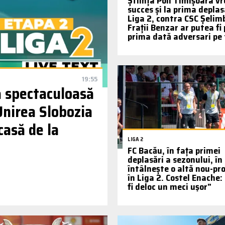
Știința Poli Timișoara v
succes și la prima deplas
Liga 2, contra CSC Șelim
Frații Benzar ar putea fi
prima dată adversari pe
19:55
ză spectaculoasă
Unirea Slobozia
casă de la
LIGA 2
FC Bacău, în fața primei
deplasări a sezonului, în
întâlnește o altă nou-p
în Liga 2. Costel Enache:
fi deloc un meci ușor”