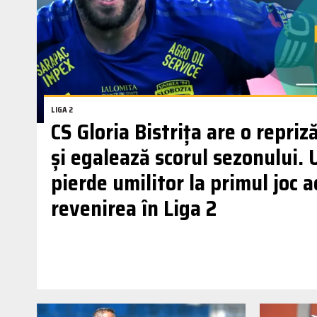
LIGA 2
CS Gloria Bistrița are o repri
și egalează scorul sezonului. 
pierde umilitor la primul joc a
revenirea în Liga 2