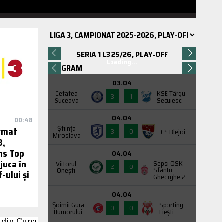
SERIA 1 L3 25/26, PLAY-OFF
Loading...
PROGRAM
03.04
Cetatea
KSE Târgu
3
1
Suceava
Secuiesc
04.04
00:48
Știința
irmat
3
0
CS Blejoi
Miroslava
3,
ns Top
04.04
juca în
Sepsi OSK
Viitorul
2
0
Sfântu
Onești
-ului și
Gheorghe 2
04.04
Şoimii Gura
Sporting
0
0
Humorului
Liești