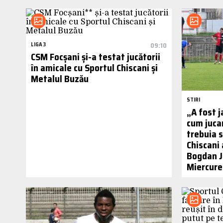
LIGA 3
09:10
CSM Focșani și-a testat jucătorii
în amicale cu Sportul Chiscani și
Metalul Buzău
STIRI
„A fost j
cum juca
trebuia s
Chiscani 
Bogdan Ji
Miercure