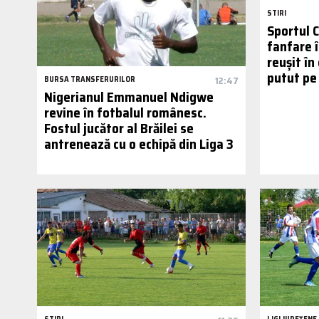
STIRI
Sportul 
fanfare î
reușit în
putut pe
BURSA TRANSFERURILOR
12:47
Nigerianul Emmanuel Ndigwe
revine în fotbalul românesc.
Fostul jucător al Brăilei se
antrenează cu o echipă din Liga 3