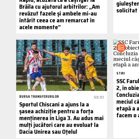
giuleșten
Brăila cu ajutorul arbitrilor: „Am
solicitat 
revăzut fazele și ambele mi-au
întărit ceea ce am remarcat în
acele momente”
STIRI
SSC Farul
2, în obi
Concluzia
BURSA TRANSFERURILOR
08:01
meciul câ
Sportul Chiscani a ajuns la a
etapă a 
șasea achiziție pentru a forța
facem o 
menținerea în Liga 3. Au adus mai
mulți jucători care au evoluat la
Dacia Unirea sau Oțelul