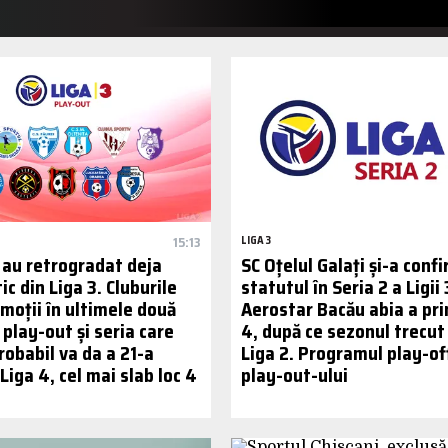
15:13
LIGA 3
e au retrogradat deja
SC Oțelul Galați și-a conf
 din Liga 3. Cluburile
statutul în Seria 2 a Ligii 
moții în ultimele două
Aerostar Bacău abia a pri
play-out și seria care
4, după ce sezonul trecut 
robabil va da a 21-a
Liga 2. Programul play-off
 Liga 4, cel mai slab loc 4
play-out-ului