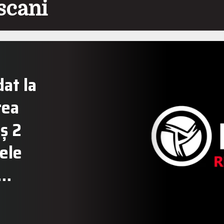
scani
dat la
rea
ș 2
cele
n…