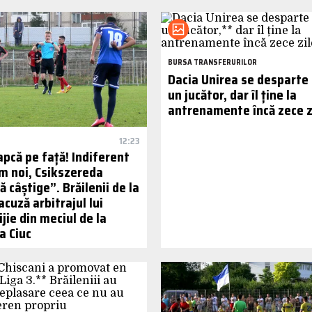
BURSA TRANSFERURILOR
Dacia Unirea se desparte 
un jucător, dar îl ține la
antrenamente încă zece z
12:23
apcă pe față! Indiferent
m noi, Csikszereda
ă câștige”. Brăilenii de la
acuză arbitrajul lui
jie din meciul de la
a Ciuc