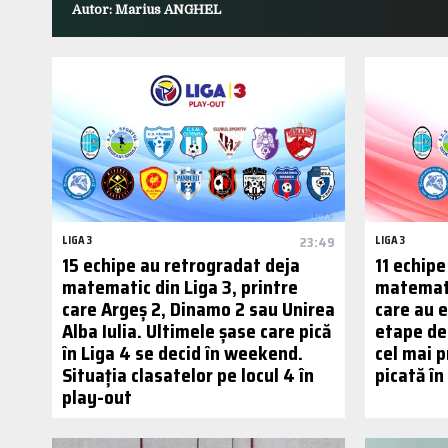
Autor: Marius ANGHEL
LIGA 3
23:49
LIGA 3
15 echipe au retrogradat deja
11 echip
matematic din Liga 3, printre
matematic
care Argeș 2, Dinamo 2 sau Unirea
care au e
Alba Iulia. Ultimele șase care pică
etape de 
în Liga 4 se decid în weekend.
cel mai p
Situația clasatelor pe locul 4 în
picată în
play-out