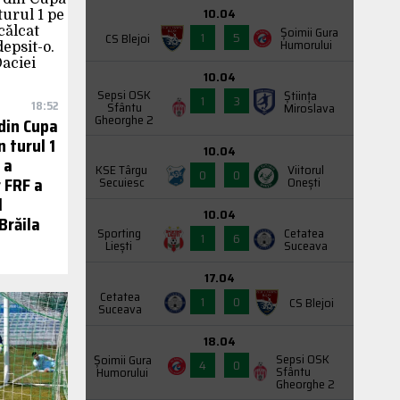
10.04
Şoimii Gura
1
5
CS Blejoi
Humorului
10.04
Sepsi OSK
Știința
1
3
18:52
Sfântu
Miroslava
Gheorghe 2
 din Cupa
 turul 1
10.04
 a
KSE Târgu
Viitorul
0
0
 FRF a
Secuiesc
Onești
l
10.04
Brăila
Sporting
Cetatea
1
6
Liești
Suceava
17.04
Cetatea
1
0
CS Blejoi
Suceava
18.04
Sepsi OSK
Şoimii Gura
4
0
Sfântu
Humorului
Gheorghe 2