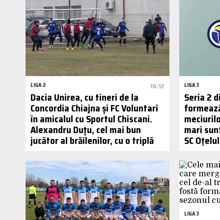
LIGA 2
16:12
LIGA 3
Dacia Unirea, cu tineri de la
Seria 2 d
Concordia Chiajna și FC Voluntari
formează
în amicalul cu Sportul Chiscani.
meciurilo
Alexandru Duțu, cel mai bun
mari sunt
jucător al brăilenilor, cu o triplă
SC Oțelul
LIGA 3