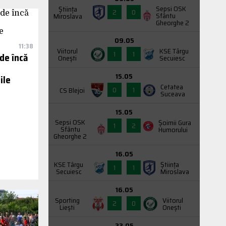
Sepsi OSK
Știința
2
0
Sfântu
Miroslava
Gheorghe 2
09.05
11:38
Viitorul
KSE Târgu
1
1
de încă
Onești
Secuiesc
15.05
ile
Cetatea
0
1
CS Blejoi
Suceava
15.05
Sepsi OSK
Şoimii Gura
1
2
Sfântu
Humorului
Gheorghe 2
16.05
KSE Târgu
Știința
1
1
Secuiesc
Miroslava
16.05
Sporting
Viitorul
2
0
Liești
Onești
23.05