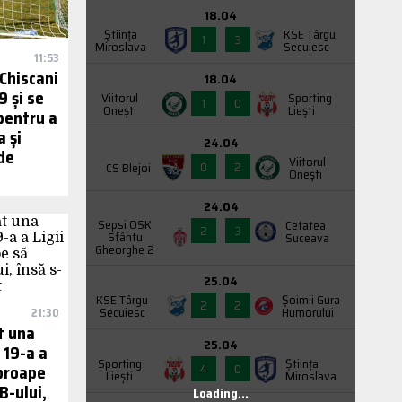
18.04
Știința
KSE Târgu
1
3
Miroslava
Secuiesc
11:53
 Chiscani
18.04
9 și se
Viitorul
Sporting
1
0
Onești
Liești
pentru a
a și
24.04
de
Viitorul
0
2
CS Blejoi
Onești
24.04
Sepsi OSK
Cetatea
2
3
Sfântu
Suceava
Gheorghe 2
25.04
KSE Târgu
Şoimii Gura
2
2
Secuiesc
Humorului
21:30
t una
25.04
 19-a a
Sporting
Știința
4
0
aproape
Liești
Miroslava
B-ului,
Loading...