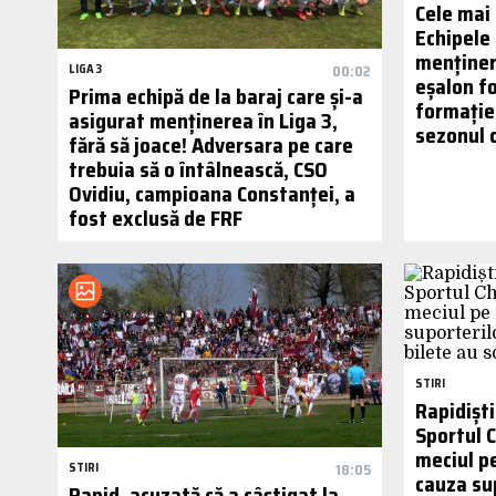
Cele mai 
Echipele 
menținere
LIGA 3
00:02
eșalon fo
Prima echipă de la baraj care și-a
formație
asigurat menținerea în Liga 3,
sezonul 
fără să joace! Adversara pe care
trebuia să o întâlnească, CSO
Ovidiu, campioana Constanței, a
fost exclusă de FRF
STIRI
Rapidiști
Sportul 
meciul pe
STIRI
18:05
cauza su
Rapid, acuzată că a câștigat la