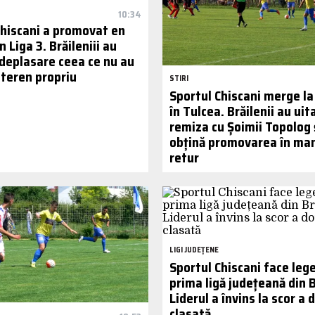
10:34
Chiscani a promovat en
n Liga 3. Brăileniii au
 deplasare ceea ce nu au
 teren propriu
STIRI
Sportul Chiscani merge la 
în Tulcea. Brăilenii au uit
remiza cu Șoimii Topolog ș
obțină promovarea în ma
retur
LIGI JUDEȚENE
Sportul Chiscani face lege
prima ligă județeană din B
Liderul a învins la scor a 
clasată