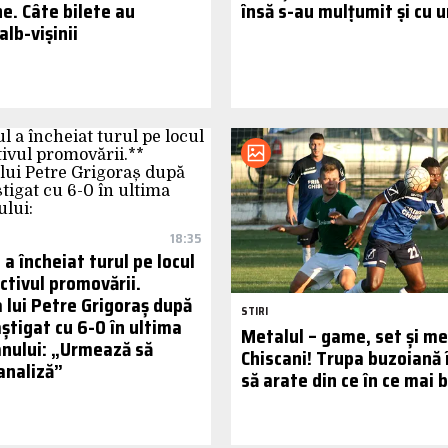
e. Câte bilete au
însă s-au mulțumit și cu 
alb-vișinii
18:35
 a încheiat turul pe locul
ectivul promovării.
 lui Petre Grigoraș după
STIRI
știgat cu 6-0 în ultima
Metalul – game, set și mec
anului: „Urmează să
Chiscani! Trupa buzoiană 
analiză”
să arate din ce în ce mai 