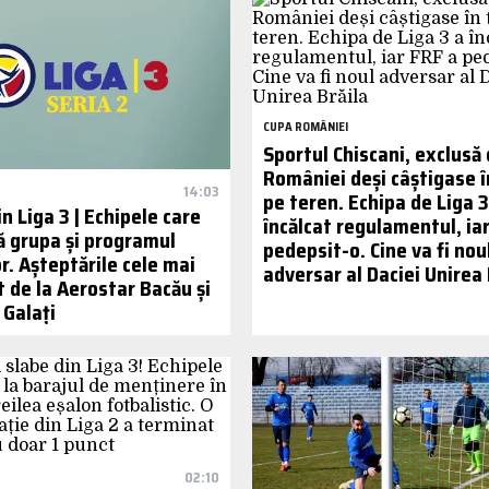
CUPA ROMÂNIEI
Sportul Chiscani, exclusă
României deși câștigase în
14:03
pe teren. Echipa de Liga 3
in Liga 3 | Echipele care
încălcat regulamentul, iar
 grupa și programul
pedepsit-o. Cine va fi nou
r. Așteptările cele mai
adversar al Daciei Unirea 
 de la Aerostar Bacău și
 Galați
02:10