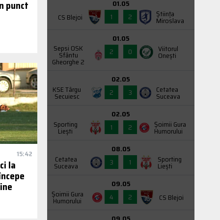
01.05
un punct
Știința
1
2
CS Blejoi
Miroslava
01.05
Sepsi OSK
Viitorul
2
0
Sfântu
Onești
Gheorghe 2
02.05
KSE Târgu
Cetatea
2
3
Secuiesc
Suceava
02.05
Sporting
Şoimii Gura
1
2
Liești
Humorului
08.05
15:42
Cetatea
Sporting
3
1
i la
Suceava
Liești
începe
09.05
bine
Şoimii Gura
4
2
CS Blejoi
Humorului
09.05