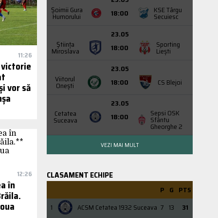
Şoimii Gura
KSE Târgu
18:00
Humorului
Secuiesc
23.05
Știința
Sporting
18:00
Miroslava
Liești
11:26
victorie
23.05
at
Viitorul
18:00
CS Blejoi
Onești
i vor să
nșa
23.05
Sepsi OSK
Cetatea
18:00
Sfântu
Suceava
Gheorghe 2
VEZI MAI MULT
CLASAMENT ECHIPE
12:26
a în
P
G
PTS
răila.
doua
1
ACSM Cetatea 1932 Suceava
7
13
31