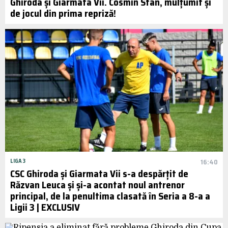
Ghiroda și Giarmata Vii. Cosmin Stan, mulțumit și
de jocul din prima repriză!
LIGA 3
16:40
CSC Ghiroda și Giarmata Vii s-a despărțit de
Răzvan Leuca și și-a acontat noul antrenor
principal, de la penultima clasată în Seria a 8-a a
Ligii 3 | EXCLUSIV