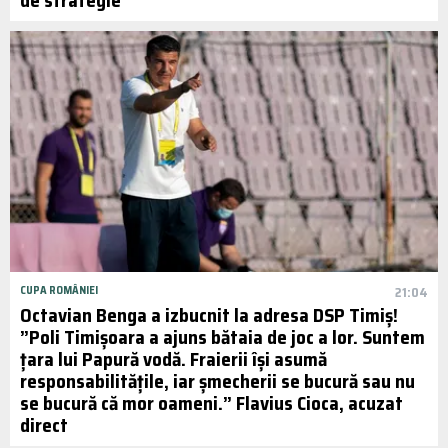
CUPA ROMÂNIEI
21:04
Octavian Benga a izbucnit la adresa DSP Timiș!
”Poli Timișoara a ajuns bătaia de joc a lor. Suntem
țara lui Papură vodă. Fraierii își asumă
responsabilitățile, iar șmecherii se bucură sau nu
se bucură că mor oameni.” Flavius Cioca, acuzat
direct