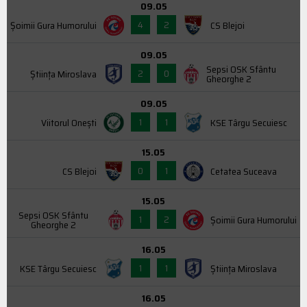
09.05
4
2
Şoimii Gura Humorului
CS Blejoi
09.05
Sepsi OSK Sfântu
2
0
Știința Miroslava
Gheorghe 2
09.05
1
1
Viitorul Onești
KSE Târgu Secuiesc
15.05
0
1
CS Blejoi
Cetatea Suceava
15.05
Sepsi OSK Sfântu
1
2
Şoimii Gura Humorului
Gheorghe 2
16.05
1
1
KSE Târgu Secuiesc
Știința Miroslava
16.05