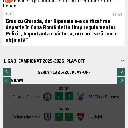
STIRI
23:43
Greu cu Ghiroda, dar Ripensia s-a calificat mai
departe în Cupa României în timp regulamentar.
Pelici: „Importantă e victoria, nu contează cum e
obținută”
SERIA 1 L3 25/26, PLAY-OFF
Loading...
PROGRAM
03.04
3
1
Cetatea Suceava
KSE Târgu Secuiesc
04.04
3
0
Știința Miroslava
CS Blejoi