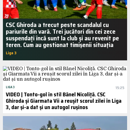
CSC Ghiroda a trecut peste scandalul cu
pariurile din vară. Trei jucători din cei zece
suspendați încă sunt la club și au revenit pe
teren. Cum au gestionat timișenii situația
Liga 3
15:30 | oct.. 2023
LIGA 3
15:25
VIDEO | Tonto-gol în stil Bănel Nicoliță. CSC
Ghiroda şi Giarmata Vii a reușit scorul zilei în Liga
3, dar și-a dat și un autogol rușinos