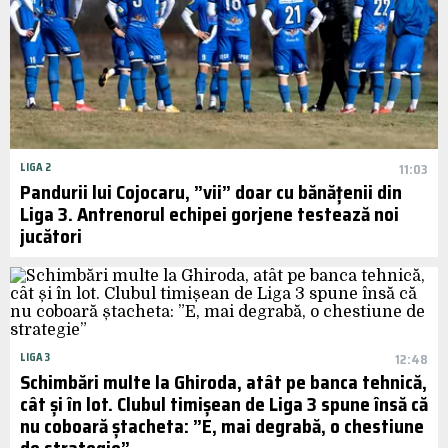
LIGA 2
11:03
Pandurii lui Cojocaru, ”vii” doar cu bănățenii din
Liga 3. Antrenorul echipei gorjene testează noi
jucători
LIGA 3
12:48
Schimbări multe la Ghiroda, atât pe banca tehnică,
cât și în lot. Clubul timișean de Liga 3 spune însă că
nu coboară ștacheta: ”E, mai degrabă, o chestiune
de strategie”