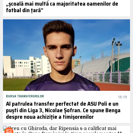
„școală mai multă ca majoritatea oamenilor de
fotbal din țară”
BURSA TRANSFERURILOR
16:19
Al patrulea transfer perfectat de ASU Poli e un
puști din Liga 3, Nicolae Șofran. Ce spune Benga
despre noua achiziție a timișorenilor