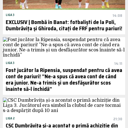
LIGA 3
14:08
EXCLUSIV | Bombă în Banat: fotbaliști de la Poli,
Dumbrăvița și Ghiroda, citați de FRF pentru pariuri!
LIGA 3
14:11
Fost jucător la Ripensia, suspendat pentru că avea
cont de pariuri! ”Ne-a spus că avea cont de când
era junior. Ne-a trimis și un desfășurător scos
înainte să-l închidă”
LIGA 2
21:30
CSC Dumbrăvița și-a acontat o primă achiziție din