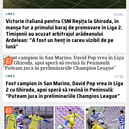
LIGA 3
23:03
Victorie italiană pentru CSM Reșița la Ghiroda, în
manșa tur a primului baraj de promovare în Liga 2.
Timișenii au acuzat arbitrajul arădeanului
Ardelean: ”A fost un henț în careu vizibil de pe
lună”
LIGA 3
17:10
Fost campion în San Marino, David Pop vrea în Liga
2 cu Ghiroda, apoi speră să revină în Peninsulă:
”Puteam juca în preliminariile Champios League”