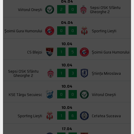
04.04
Sepsi OSK Sfântu
2
0
Viitorul Onești
Gheorghe 2
04.04
0
0
Şoimii Gura Humorului
Sporting Liești
10.04
1
5
CS Blejoi
Şoimii Gura Humorului
10.04
Sepsi OSK Sfântu
1
3
Știința Miroslava
Gheorghe 2
10.04
0
0
KSE Târgu Secuiesc
Viitorul Onești
10.04
1
6
Sporting Liești
Cetatea Suceava
17.04