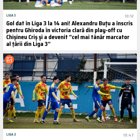
LIGA 3
10:12
Gol dat în Liga 3 la 14 ani! Alexandru Buțu a înscris
pentru Ghiroda în victoria clară din play-off cu
Chișineu Criș și a devenit ”cel mai tânăr marcator
al țării din Liga 3”
LIGA 2
19:47