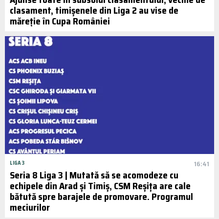
clasament, timișenele din Liga 2 au vise de
măreție în Cupa României
LIGA 3
16:41
Seria 8 Liga 3 | Mutată să se acomodeze cu
echipele din Arad și Timiș, CSM Reșița are cale
bătută spre barajele de promovare. Programul
meciurilor