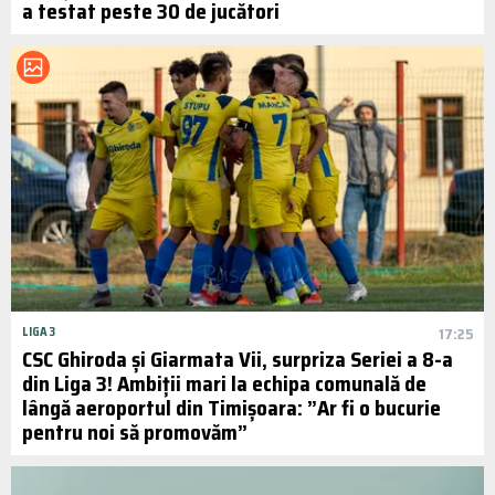
a testat peste 30 de jucători
LIGA 3
17:25
CSC Ghiroda și Giarmata Vii, surpriza Seriei a 8-a
din Liga 3! Ambiții mari la echipa comunală de
lângă aeroportul din Timișoara: ”Ar fi o bucurie
pentru noi să promovăm”