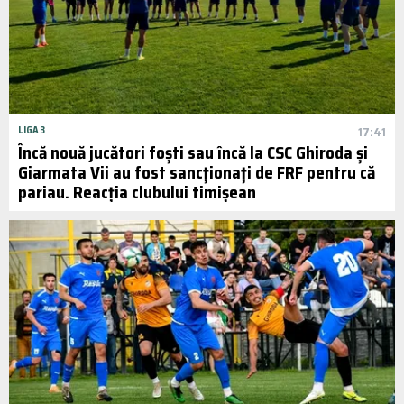
LIGA 3
17:41
Încă nouă jucători foști sau încă la CSC Ghiroda și
Giarmata Vii au fost sancționați de FRF pentru că
pariau. Reacția clubului timișean