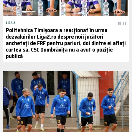
LIGA 2
19:21
Politehnica Timișoara a reacționat în urma
dezvăluirilor Liga2.ro despre noii jucători
anchetați de FRF pentru pariuri, doi dintre ei aflați
curtea sa. CSC Dumbrăvița nu a avut o poziție
publică