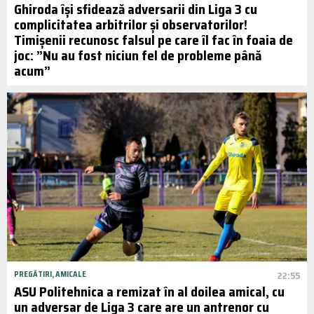
Ghiroda își sfidează adversarii din Liga 3 cu
complicitatea arbitrilor și observatorilor!
Timișenii recunosc falsul pe care îl fac în foaia de
joc: ”Nu au fost niciun fel de probleme până
acum”
PREGĂTIRI, AMICALE
22:55
ASU Politehnica a remizat în al doilea amical, cu
un adversar de Liga 3 care are un antrenor cu