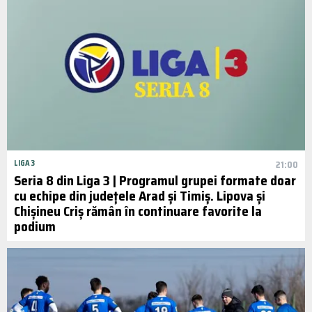
LIGA 3
21:00
Seria 8 din Liga 3 | Programul grupei formate doar
cu echipe din județele Arad și Timiș. Lipova și
Chişineu Criş rămân în continuare favorite la
podium