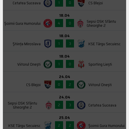
1
0
Cetatea Suceava
CS Blejoi
18.04
Sepsi OSK Sfântu
4
0
Şoimii Gura Humorului
Gheorghe 2
18.04
1
3
Știința Miroslava
KSE Târgu Secuiesc
18.04
1
0
Viitorul Onești
Sporting Liești
24.04
0
2
CS Blejoi
Viitorul Onești
24.04
Sepsi OSK Sfântu
2
3
Cetatea Suceava
Gheorghe 2
25.04
2
2
KSE Târgu Secuiesc
Şoimii Gura Humorului