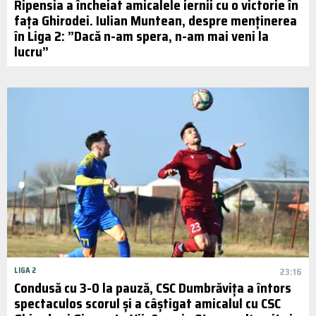
Ripensia a încheiat amicalele iernii cu o victorie în
fața Ghirodei. Iulian Muntean, despre menținerea
în Liga 2: ”Dacă n-am spera, n-am mai veni la
lucru”
LIGA 2
23:16
Condusă cu 3-0 la pauză, CSC Dumbrăvița a întors
spectaculos scorul și a câștigat amicalul cu CSC