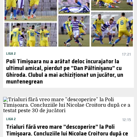
LIGA 2
17:21
Poli Timișoara nu a arătat deloc încurajator la
ultimul amical, pierdut pe ”Dan Păltinișanu” cu
Ghiroda. Clubul a mai achiziționat un jucător, un
muntenegrean
LIGA 2
12:15
Trialuri fără vreo mare ”descoperire” la Poli
Timișoara. Concluziile lui Nicolae Croitoru după ce