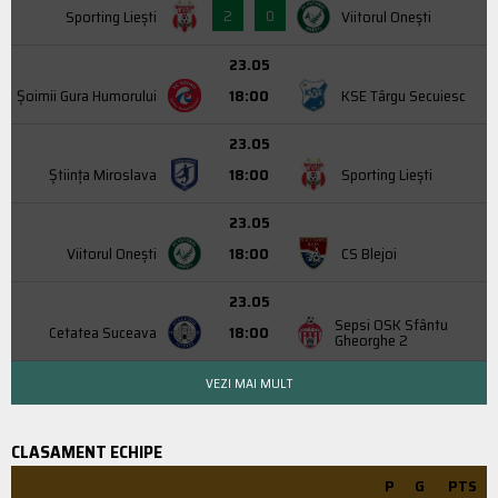
2
0
Sporting Liești
Viitorul Onești
23.05
Şoimii Gura Humorului
18:00
KSE Târgu Secuiesc
23.05
Știința Miroslava
18:00
Sporting Liești
23.05
Viitorul Onești
18:00
CS Blejoi
23.05
Sepsi OSK Sfântu
Cetatea Suceava
18:00
Gheorghe 2
VEZI MAI MULT
CLASAMENT ECHIPE
P
G
PTS