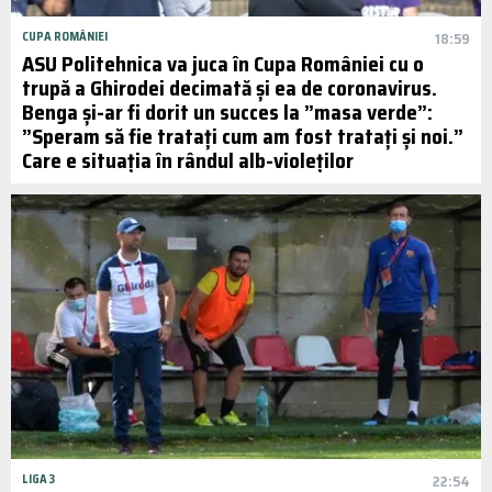
CUPA ROMÂNIEI
18:59
ASU Politehnica va juca în Cupa României cu o
trupă a Ghirodei decimată și ea de coronavirus.
Benga și-ar fi dorit un succes la ”masa verde”:
”Speram să fie tratați cum am fost tratați și noi.”
Care e situația în rândul alb-violeților
LIGA 3
22:54