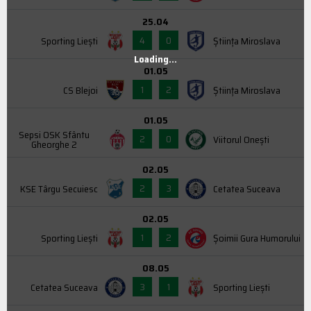
25.04
4
0
Sporting Liești
Știința Miroslava
Loading...
01.05
1
2
CS Blejoi
Știința Miroslava
01.05
Sepsi OSK Sfântu
2
0
Viitorul Onești
Gheorghe 2
02.05
2
3
KSE Târgu Secuiesc
Cetatea Suceava
02.05
1
2
Sporting Liești
Şoimii Gura Humorului
08.05
3
1
Cetatea Suceava
Sporting Liești