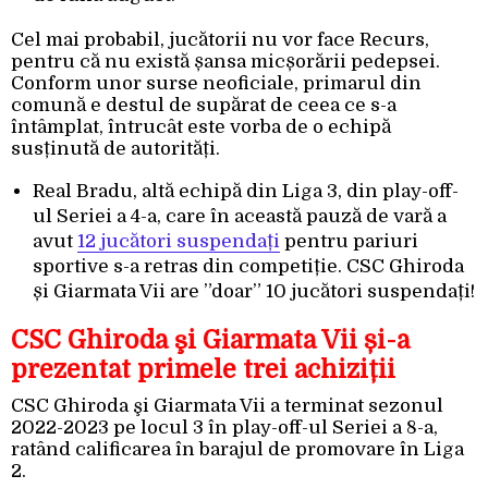
Cel mai probabil, jucătorii nu vor face Recurs,
pentru că nu există șansa micșorării pedepsei.
Conform unor surse neoficiale, primarul din
comună e destul de supărat de ceea ce s-a
întâmplat, întrucât este vorba de o echipă
susținută de autorități.
Real Bradu, altă echipă din Liga 3, din play-off-
ul Seriei a 4-a, care în această pauză de vară a
avut
12 jucători suspendați
pentru pariuri
sportive s-a retras din competiție. CSC Ghiroda
și Giarmata Vii are ”doar” 10 jucători suspendați!
CSC Ghiroda şi Giarmata Vii și-a
prezentat primele trei achiziții
CSC Ghiroda şi Giarmata Vii a terminat sezonul
2022-2023 pe locul 3 în play-off-ul Seriei a 8-a,
ratând calificarea în barajul de promovare în Liga
2.