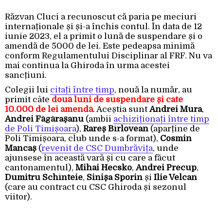
Răzvan Cluci a recunoscut că paria pe meciuri
internaționale și și-a închis contul. În data de 12
iunie 2023, el a primit o lună de suspendare și o
amendă de 5000 de lei. Este pedeapsa minimă
conform Regulamentului Disciplinar al FRF. Nu va
mai continua la Ghiroda în urma acestei
sancțiuni.
Colegii lui
citați între timp
, nouă la număr, au
primit câte
două luni de suspendare și câte
10.000 de lei amendă
. Aceștia sunt
Andrei Mura
,
Andrei Făgărașanu
(ambii
achiziționați între timp
de Poli Timișoara
),
Rareș Bîrlovean
(aparține de
Poli Timișoara, club unde s-a format),
Cosmin
Mancaș
(
revenit de CSC Dumbrăvița
, unde
ajunsese în această vară și cu care a făcut
cantonamentul),
Mihai Hecsko
,
Andrei Precup
,
Dumitru Schînteie
,
Sinișa Sporin
și
Ilie Velcan
(care au contract cu CSC Ghiroda și sezonul
viitor).