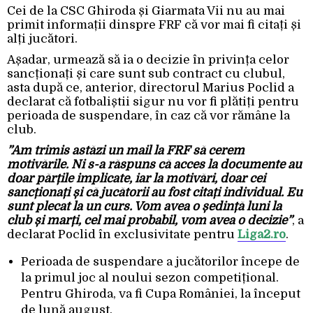
Cei de la CSC Ghiroda și Giarmata Vii nu au mai
primit informații dinspre FRF că vor mai fi citați și
alți jucători.
Așadar, urmează să ia o decizie în privința celor
sancționați și care sunt sub contract cu clubul,
asta după ce, anterior, directorul Marius Poclid a
declarat că fotbaliștii sigur nu vor fi plătiți pentru
perioada de suspendare, în caz că vor rămâne la
club.
”Am trimis astăzi un mail la FRF să cerem
motivările. Ni s-a răspuns că acces la documente au
doar părțile implicate, iar la motivări, doar cei
sancționați și că jucătorii au fost citați individual. Eu
sunt plecat la un curs. Vom avea o ședință luni la
club și marți, cel mai probabil, vom avea o decizie”
, a
declarat Poclid în exclusivitate pentru
Liga2.ro
.
Perioada de suspendare a jucătorilor începe de
la primul joc al noului sezon competițional.
Pentru Ghiroda, va fi Cupa României, la început
de lună august.