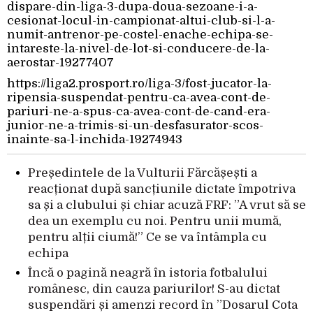
dispare-din-liga-3-dupa-doua-sezoane-i-a-
cesionat-locul-in-campionat-altui-club-si-l-a-
numit-antrenor-pe-costel-enache-echipa-se-
intareste-la-nivel-de-lot-si-conducere-de-la-
aerostar-19277407
https://liga2.prosport.ro/liga-3/fost-jucator-la-
ripensia-suspendat-pentru-ca-avea-cont-de-
pariuri-ne-a-spus-ca-avea-cont-de-cand-era-
junior-ne-a-trimis-si-un-desfasurator-scos-
inainte-sa-l-inchida-19274943
Președintele de la Vulturii Fărcășești a
reacționat după sancțiunile dictate împotriva
sa și a clubului și chiar acuză FRF: ”A vrut să se
dea un exemplu cu noi. Pentru unii mumă,
pentru alții ciumă!” Ce se va întâmpla cu
echipa
Încă o pagină neagră în istoria fotbalului
românesc, din cauza pariurilor! S-au dictat
suspendări și amenzi record în ”Dosarul Cota