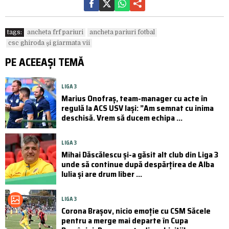
tags:
ancheta frf pariuri
ancheta pariuri fotbal
csc ghiroda și giarmata vii
PE ACEEAȘI TEMĂ
LIGA 3
Marius Onofraș, team-manager cu acte în
regulă la ACS USV Iași: ”Am semnat cu inima
deschisă. Vrem să ducem echipa ...
LIGA 3
Mihai Dăscălescu și-a găsit alt club din Liga 3
unde să continue după despărțirea de Alba
Iulia și are drum liber ...
LIGA 3
Corona Brașov, nicio emoție cu CSM Săcele
pentru a merge mai departe în Cupa