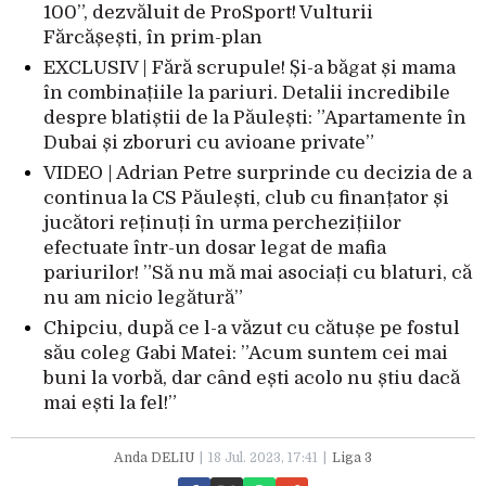
100”, dezvăluit de ProSport! Vulturii
Fărcășești, în prim-plan
EXCLUSIV | Fără scrupule! Și-a băgat și mama
în combinațiile la pariuri. Detalii incredibile
despre blatiștii de la Păulești: ”Apartamente în
Dubai și zboruri cu avioane private”
VIDEO | Adrian Petre surprinde cu decizia de a
continua la CS Păulești, club cu finanțator și
jucători reținuți în urma perchezițiilor
efectuate într-un dosar legat de mafia
pariurilor! ”Să nu mă mai asociați cu blaturi, că
nu am nicio legătură”
Chipciu, după ce l-a văzut cu cătușe pe fostul
său coleg Gabi Matei: ”Acum suntem cei mai
buni la vorbă, dar când ești acolo nu știu dacă
mai ești la fel!”
Anda DELIU
18 Jul. 2023, 17:41
Liga 3