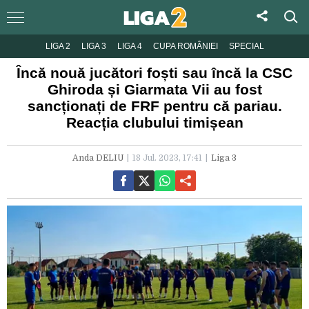
LIGA 2
LIGA 3
LIGA 4
CUPA ROMÂNIEI
SPECIAL
Încă nouă jucători foști sau încă la CSC
Ghiroda și Giarmata Vii au fost
sancționați de FRF pentru că pariau.
Reacția clubului timișean
Anda DELIU
18 Jul. 2023, 17:41
Liga 3