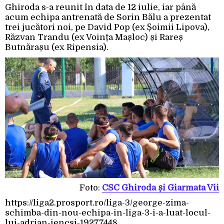
Ghiroda s-a reunit în data de 12 iulie, iar până
acum echipa antrenată de Sorin Bălu a prezentat
trei jucători noi, pe David Pop (ex Șoimii Lipova),
Răzvan Trandu (ex Voința Mașloc) și Rareș
Butnărașu (ex Ripensia).
Foto:
CSC Ghiroda și Giarmata Vii
https://liga2.prosport.ro/liga-3/george-zima-
schimba-din-nou-echipa-in-liga-3-i-a-luat-locul-
lui-adrian-iencsi-19277448