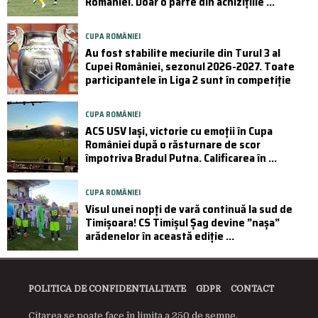
României. Doar o parte din achizițiile ...
CUPA ROMÂNIEI
Au fost stabilite meciurile din Turul 3 al
Cupei României, sezonul 2026-2027. Toate
participantele în Liga 2 sunt în competiție
CUPA ROMÂNIEI
ACS USV Iași, victorie cu emoții în Cupa
României după o răsturnare de scor
împotriva Bradul Putna. Calificarea în ...
CUPA ROMÂNIEI
Visul unei nopți de vară continuă la sud de
Timișoara! CS Timișul Șag devine ”nașa”
arădenelor în această ediție ...
POLITICA DE CONFIDENTIALITATE
GDPR
CONTACT
Citarea se poate face în limita a 250 de semne.