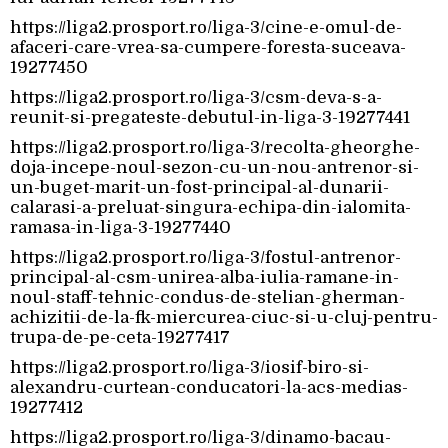
https://liga2.prosport.ro/liga-3/cine-e-omul-de-
afaceri-care-vrea-sa-cumpere-foresta-suceava-
19277450
https://liga2.prosport.ro/liga-3/csm-deva-s-a-
reunit-si-pregateste-debutul-in-liga-3-19277441
https://liga2.prosport.ro/liga-3/recolta-gheorghe-
doja-incepe-noul-sezon-cu-un-nou-antrenor-si-
un-buget-marit-un-fost-principal-al-dunarii-
calarasi-a-preluat-singura-echipa-din-ialomita-
ramasa-in-liga-3-19277440
https://liga2.prosport.ro/liga-3/fostul-antrenor-
principal-al-csm-unirea-alba-iulia-ramane-in-
noul-staff-tehnic-condus-de-stelian-gherman-
achizitii-de-la-fk-miercurea-ciuc-si-u-cluj-pentru-
trupa-de-pe-ceta-19277417
https://liga2.prosport.ro/liga-3/iosif-biro-si-
alexandru-curtean-conducatori-la-acs-medias-
19277412
https://liga2.prosport.ro/liga-3/dinamo-bacau-