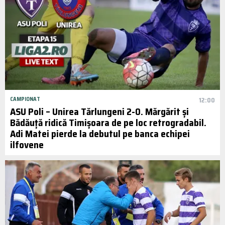
CAMPIONAT
12:00
ASU Poli – Unirea Tărlungeni 2-0. Mărgărit și
Bădăuță ridică Timișoara de pe loc retrogradabil.
Adi Matei pierde la debutul pe banca echipei
ilfovene