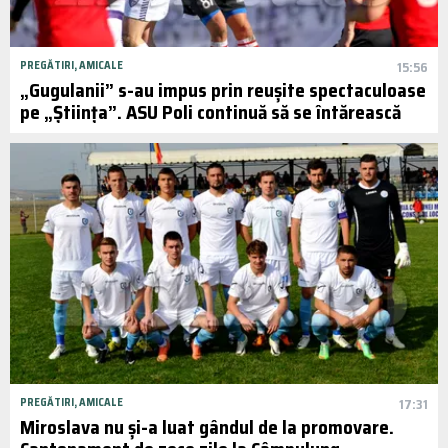
PREGĂTIRI, AMICALE
15:56
„Gugulanii” s-au impus prin reușite spectaculoase
pe „Știința”. ASU Poli continuă să se întărească
PREGĂTIRI, AMICALE
17:31
Miroslava nu și-a luat gândul de la promovare.