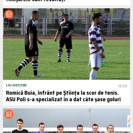
LIGI JUDEȚENE
12:23
Romică Buia, înfrânt pe Știința la scor de tenis.
ASU Poli s-a specializat în a dat câte șase goluri