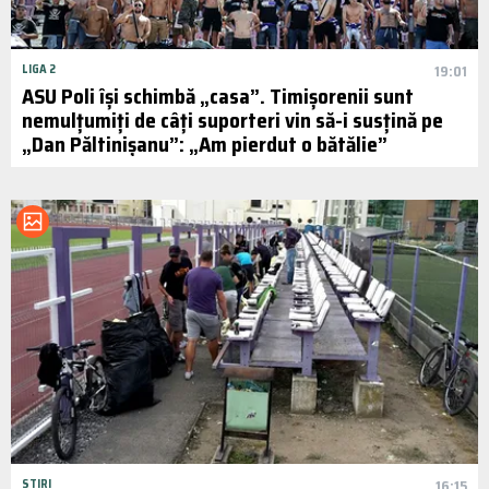
LIGA 2
19:01
ASU Poli își schimbă „casa”. Timișorenii sunt
nemulțumiți de câți suporteri vin să-i susțină pe
„Dan Păltinișanu”: „Am pierdut o bătălie”
STIRI
16:15