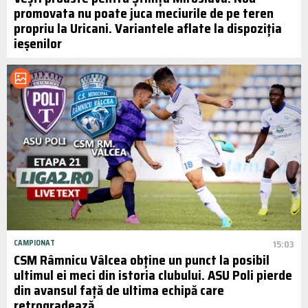
promovata nu poate juca meciurile de pe teren
propriu la Uricani. Variantele aflate la dispoziția
ieșenilor
CAMPIONAT
15:03
CSM Râmnicu Vâlcea obține un punct la posibil
ultimul ei meci din istoria clubului. ASU Poli pierde
din avansul față de ultima echipă care
retrogradează