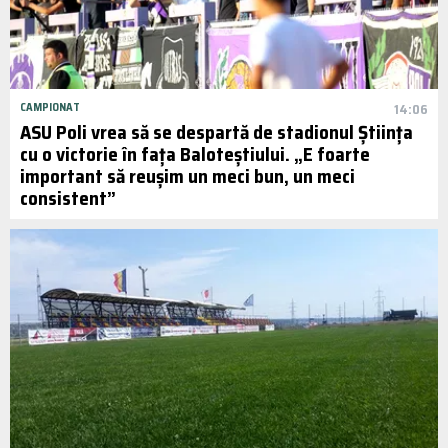
CAMPIONAT
14:06
ASU Poli vrea să se despartă de stadionul Știința
cu o victorie în fața Baloteștiului. „E foarte
important să reușim un meci bun, un meci
consistent”