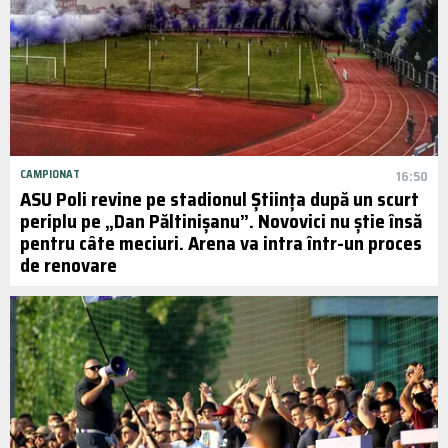
CAMPIONAT
16:50
ASU Poli revine pe stadionul Știința după un scurt
periplu pe „Dan Păltinișanu”. Novovici nu știe însă
pentru câte meciuri. Arena va intra într-un proces
de renovare