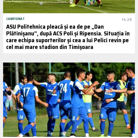
CAMPIONAT
14:28
ASU Politehnica pleacă și ea de pe „Dan
Plătinișanu”, după ACS Poli și Ripensia. Situația în
care echipa suporterilor și cea a lui Pelici revin pe
cel mai mare stadion din Timișoara