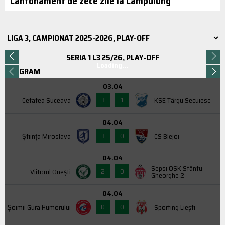
Cantonament de zece zile la Câmpulung
SERIA 1 L3 25/26, PLAY-OFF
Loading...
PROGRAM
03.04
3
1
Cetatea Suceava
KSE Târgu Secuiesc
04.04
3
0
Știința Miroslava
CS Blejoi
04.04
Sepsi OSK Sfântu
2
0
Viitorul Onești
Gheorghe 2
04.04
0
0
Şoimii Gura Humorului
Sporting Liești