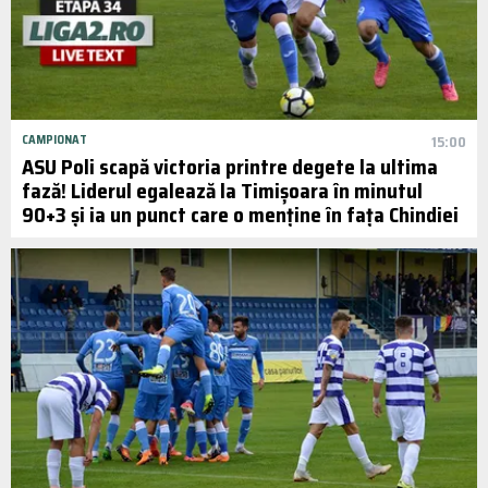
CAMPIONAT
15:00
ASU Poli scapă victoria printre degete la ultima
fază! Liderul egalează la Timișoara în minutul
90+3 și ia un punct care o menține în fața Chindiei