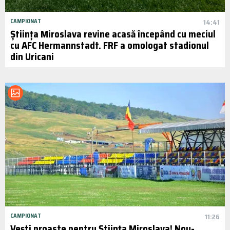
CAMPIONAT
14:41
Știința Miroslava revine acasă începând cu meciul
cu AFC Hermannstadt. FRF a omologat stadionul
din Uricani
CAMPIONAT
11:26
Vești proaste pentru Știința Miroslava! Nou-