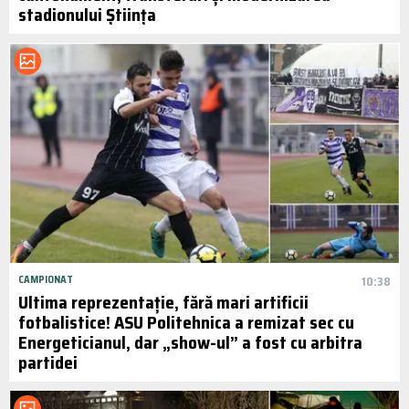
stadionului Știința
CAMPIONAT
10:38
Ultima reprezentație, fără mari artificii
fotbalistice! ASU Politehnica a remizat sec cu
Energeticianul, dar „show-ul” a fost cu arbitra
partidei