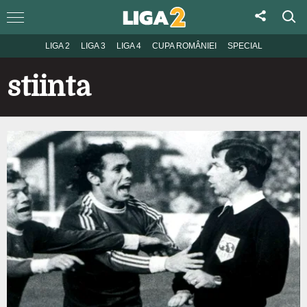
LIGA 2
LIGA 3
LIGA 4
CUPA ROMÂNIEI
SPECIAL
stiinta