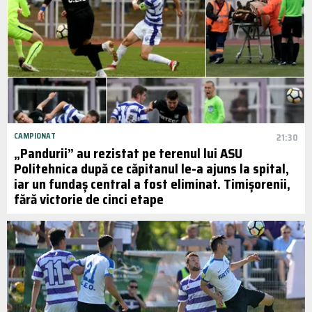
CAMPIONAT
21:30
„Pandurii” au rezistat pe terenul lui ASU
Politehnica după ce căpitanul le-a ajuns la spital,
iar un fundaș central a fost eliminat. Timișorenii,
fără victorie de cinci etape