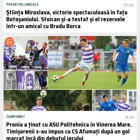
PREGĂTIRI, AMICALE
17:45
Știința Miroslava, victorie spectaculoasă în fața
Botoșaniului. Stoican și-a testat și el rezervele
într-un amical cu Bradu Borca
CAMPIONAT
11:41
Pronia a ținut cu ASU Politehnica în Vinerea Mare.
Timișorenii s-au impus cu CS Afumați după un gol
marcat încă din debutul jocului