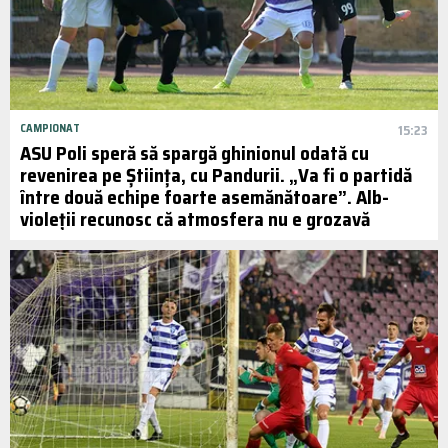
CAMPIONAT
15:23
ASU Poli speră să spargă ghinionul odată cu
revenirea pe Știința, cu Pandurii. „Va fi o partidă
între două echipe foarte asemănătoare”. Alb-
violeții recunosc că atmosfera nu e grozavă