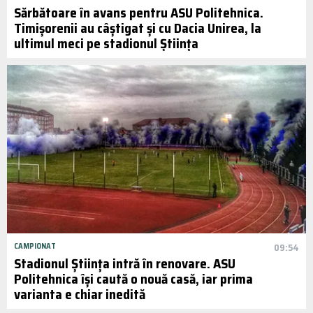
Sărbătoare în avans pentru ASU Politehnica.
Timișorenii au câștigat și cu Dacia Unirea, la
ultimul meci pe stadionul Știința
CAMPIONAT
09:54
Stadionul Știința intră în renovare. ASU
Politehnica își caută o nouă casă, iar prima
varianta e chiar inedită