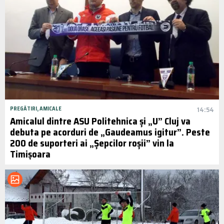
PREGĂTIRI, AMICALE
14:54
Amicalul dintre ASU Politehnica și „U” Cluj va
debuta pe acorduri de „Gaudeamus igitur”. Peste
200 de suporteri ai „Șepcilor roșii” vin la
Timișoara