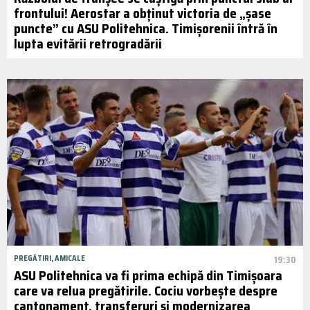
frontului! Aerostar a obținut victoria de „șase
puncte” cu ASU Politehnica. Timișorenii întră în
lupta evitării retrogradării
PREGĂTIRI, AMICALE
19:30
ASU Politehnica va fi prima echipă din Timișoara
care va relua pregătirile. Cociu vorbește despre
cantonament, transferuri și modernizarea