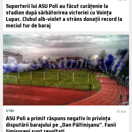
Suporterii lui ASU Poli au făcut curățenie la
stadion după sărbătorirea victoriei cu Voința
Lupac. Clubul alb-violet a strâns donații record la
meciul tur de baraj
STIRI
11:44
ASU Poli a primit răspuns negativ în privința
disputării barajului pe „Dan Păltinișanu”. Fanii
timișoreni sunt revoltați