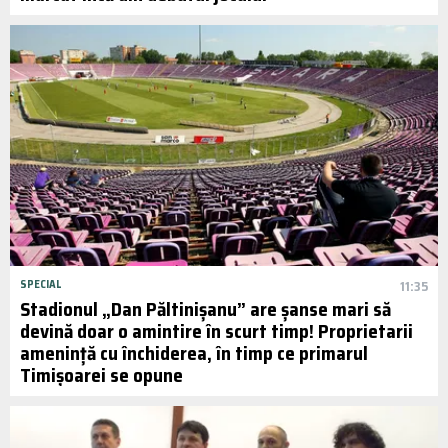
SPECIAL
11:35
Stadionul „Dan Păltinișanu” are șanse mari să
devină doar o amintire în scurt timp! Proprietarii
amenință cu închiderea, în timp ce primarul
Timișoarei se opune