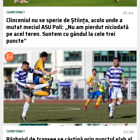
CAMPIONAT
19:44
Clinceniul nu se sperie de Știința, acolo unde a
mutat meciul ASU Poli: „Nu am pierdut niciodată
pe acel teren. Suntem cu gândul la cele trei
puncte”
CAMPIONAT
23:58
Războiul de tranșee se câștigă prin punctul slab al