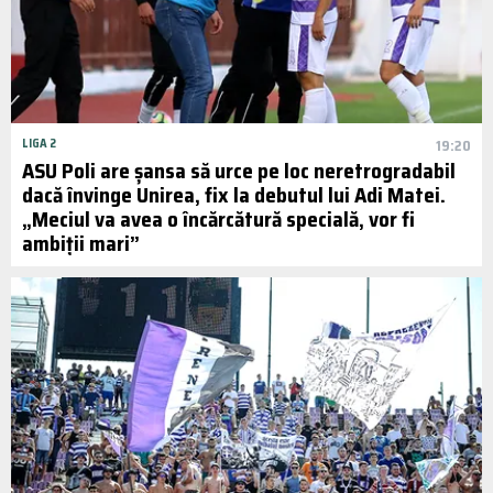
LIGA 2
19:20
ASU Poli are șansa să urce pe loc neretrogradabil
dacă învinge Unirea, fix la debutul lui Adi Matei.
„Meciul va avea o încărcătură specială, vor fi
ambiții mari”