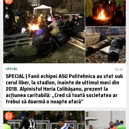
SPECIAL
10:01
SPECIAL | Fanii echipei ASU Politehnica au stat sub
cerul liber, la stadion, înainte de ultimul meci din
2018. Alpinistul Horia Colibășanu, prezent la
acțiunea caritabilă: „Cred că toată societatea ar
trebui să doarmă o noapte afară”