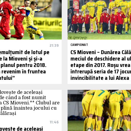
21:39
CAMPIONAT
emulțumit de lotul pe
CS Mioveni – Dunărea Călă
e la Mioveni și și-a
meciul de deschidere al u
 planul pentru 2018.
etape din 2017. Roșu vrea
ă revenim în fruntea
întrerupă seria de 17 jocu
tului”
invincibilitate a lui Alexa
11:46
lovește de aceleași