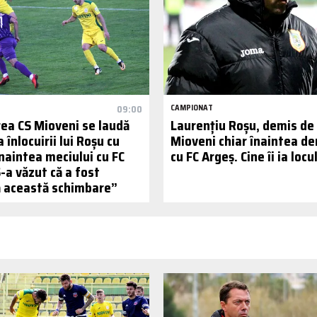
09:00
CAMPIONAT
ea CS Mioveni se laudă
Laurențiu Roșu, demis de 
a înlocuirii lui Roșu cu
Mioveni chiar înaintea de
naintea meciului cu FC
cu FC Argeș. Cine îi ia locu
-a văzut că a fost
 această schimbare”