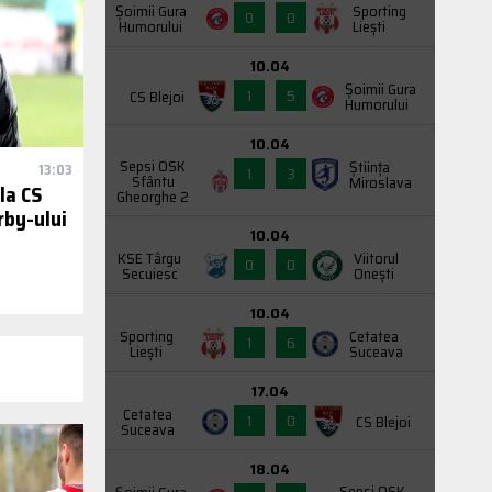
Şoimii Gura
Sporting
0
0
Humorului
Liești
10.04
Şoimii Gura
1
5
CS Blejoi
Humorului
10.04
Sepsi OSK
Știința
13:03
1
3
Sfântu
Miroslava
la CS
Gheorghe 2
rby-ului
10.04
l
KSE Târgu
Viitorul
0
0
Secuiesc
Onești
10.04
Sporting
Cetatea
1
6
Liești
Suceava
17.04
Cetatea
1
0
CS Blejoi
Suceava
18.04
Sepsi OSK