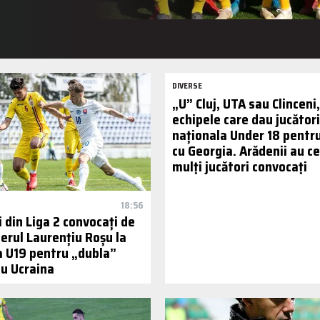
DIVERSE
„U” Cluj, UTA sau Clinceni,
echipele care dau jucători
naționala Under 18 pentr
cu Georgia. Arădenii au ce
mulți jucători convocați
18:56
i din Liga 2 convocați de
erul Laurențiu Roșu la
a U19 pentru „dubla”
cu Ucraina