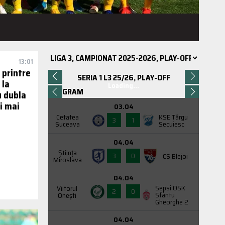
13:01
 printre
SERIA 1 L3 25/26, PLAY-OFF
 la
Loading...
PROGRAM
u dubla
i mai
03.04
Cetatea
KSE Târgu
3
1
Suceava
Secuiesc
04.04
Știința
3
0
CS Blejoi
Miroslava
04.04
Sepsi OSK
Viitorul
2
0
Sfântu
Onești
Gheorghe 2
04.04