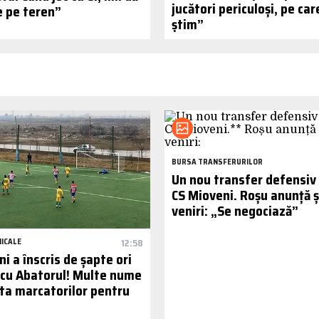
jucători periculoși, pe care
e pe teren”
știm”
BURSA TRANSFERURILOR
Un nou transfer defensiv
CS Mioveni. Roșu anunță ș
veniri: „Se negociază”
MICALE
12:58
i a înscris de șapte ori
l cu Abatorul! Multe nume
sta marcatorilor pentru