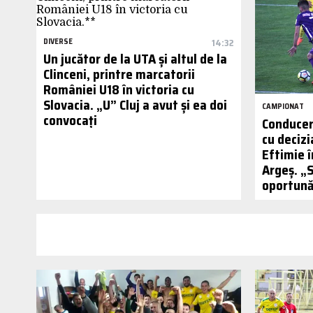
DIVERSE
14:32
Un jucător de la UTA și altul de la
Clinceni, printre marcatorii
României U18 în victoria cu
Slovacia. „U” Cluj a avut și ea doi
CAMPIONAT
convocați
Conducer
cu decizi
Eftimie î
Argeș. „S
oportună