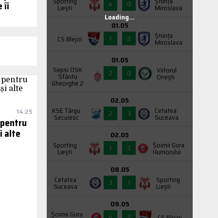
Sporting
Știința
4
0
 îi
Liești
Miroslava
Loading...
01.05
Știința
1
2
CS Blejoi
Miroslava
01.05
Sepsi OSK
Viitorul
2
0
Sfântu
Onești
Gheorghe 2
02.05
KSE Târgu
Cetatea
14:25
2
3
Secuiesc
Suceava
 pentru
i alte
02.05
Sporting
Şoimii Gura
1
2
Liești
Humorului
08.05
Cetatea
Sporting
3
1
Suceava
Liești
09.05
Şoimii Gura
4
2
CS Blejoi