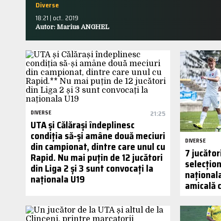
Diverse
18:21 | oct.. 2019
Autor: Marius ANGHEL
DIVERSE
21:25
UTA și Călărași îndeplinesc
condiția să-și amâne două meciuri
DIVERSE
din campionat, dintre care unul cu
7 jucător
Rapid. Nu mai puțin de 12 jucători
selecțion
din Liga 2 și 3 sunt convocați la
național
naționala U19
amicală 