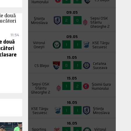
Humorului
09.05
Sepsi OSK
Știința
2
0
Sfântu
Miroslava
Gheorghe 2
11:54
09.05
e două
Viitorul
KSE Târgu
1
1
ucători
Onești
Secuiesc
 clasare
15.05
Cetatea
0
1
CS Blejoi
Suceava
15.05
Sepsi OSK
Şoimii Gura
1
2
Sfântu
Humorului
Gheorghe 2
16.05
KSE Târgu
Știința
1
1
Secuiesc
Miroslava
16.05
Sporting
Viitorul