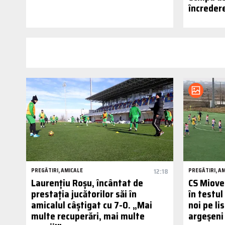
încreder
PREGĂTIRI, AMICALE
12:18
PREGĂTIRI, A
Laurențiu Roșu, încântat de
CS Mioven
prestația jucătorilor săi în
în testu
amicalul câștigat cu 7-0. „Mai
noi pe li
multe recuperări, mai multe
argeșeni