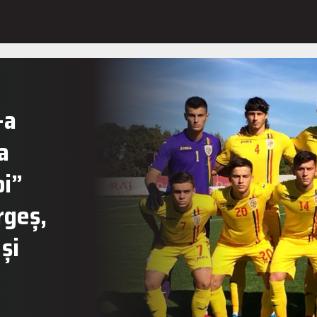
-a
a
oi”
rgeș,
 și