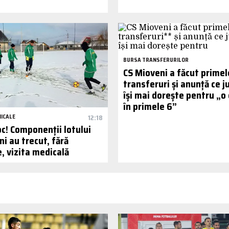
BURSA TRANSFERURILOR
CS Mioveni a făcut primel
transferuri și anunță ce j
își mai dorește pentru „o
în primele 6”
MICALE
12:18
oc! Componenții lotului
i au trecut, fără
, vizita medicală