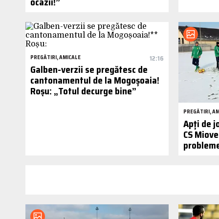
ocazii!”
PREGĂTIRI, AMICALE
12:16
Galben-verzii se pregătesc de
cantonamentul de la Mogoșoaia!
Roșu: „Totul decurge bine”
PREGĂTIRI, A
Apți de j
CS Mioven
probleme