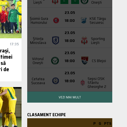
2
0
Liești
Onești
23.05
Şoimii Gura
KSE Târgu
18:00
Humorului
Secuiesc
23.05
Știința
Sporting
18:00
Miroslava
Liești
17:35
rași,
23.05
ltimei
Viitorul
18:00
CS Blejoi
 să
Onești
ri de
23.05
Sepsi OSK
Cetatea
18:00
Sfântu
Suceava
Gheorghe 2
VEZI MAI MULT
CLASAMENT ECHIPE
P
G
PTS