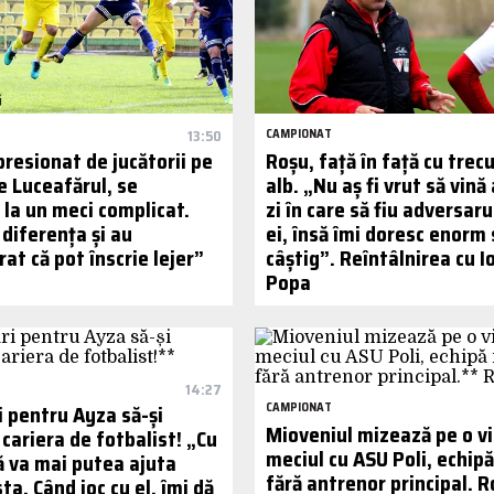
13:50
CAMPIONAT
resionat de jucătorii pe
Roșu, față în față cu trecu
re Luceafărul, se
alb. „Nu aș fi vrut să vină
 la un meci complicat.
zi în care să fiu adversar
 diferența și au
ei, însă îmi doresc enorm 
t că pot înscrie lejer”
câștig”. Reîntâlnirea cu I
Popa
14:27
i pentru Ayza să-și
CAMPIONAT
Mioveniul mizează pe o vi
cariera de fotbalist! „Cu
meciul cu ASU Poli, echip
ă va mai putea ajuta
fără antrenor principal. R
ta. Când joc cu el, îmi dă