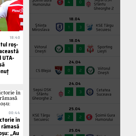
Şoimii Gura
4
0
Sfântu
Humorului
Gheorghe 2
18.04
Știința
KSE Târgu
1
3
Miroslava
Secuiesc
18:40
18.04
tul roș-
Viitorul
Sporting
1
0
 această
Onești
Liești
ul UTA-
24.04
să
Viitorul
onuț
0
2
CS Blejoi
Onești
24.04
Sepsi OSK
Cetatea
2
3
Sfântu
Suceava
Gheorghe 2
25.04
00:44
KSE Târgu
Şoimii Gura
2
2
ctorie în
Secuiesc
Humorului
ă rămasă
25.04
oșu: „Au