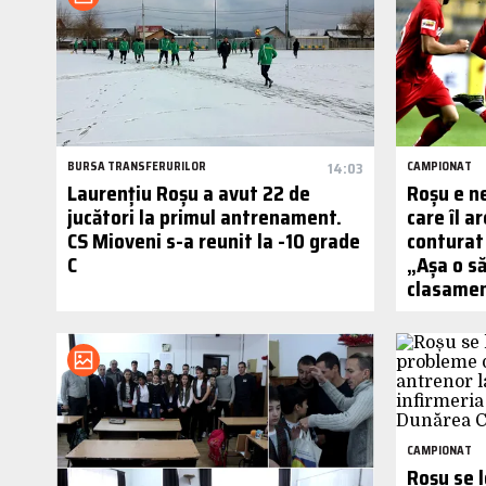
BURSA TRANSFERURILOR
14:03
CAMPIONAT
Laurențiu Roșu a avut 22 de
Roșu e n
jucători la primul antrenament.
care îl ar
CS Mioveni s-a reunit la -10 grade
conturat
C
„Așa o s
clasamen
CAMPIONAT
Roșu se 