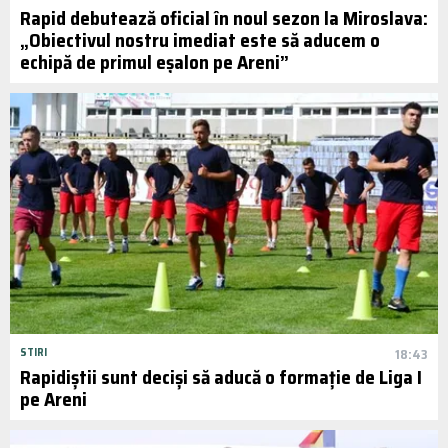
Rapid debutează oficial în noul sezon la Miroslava:
„Obiectivul nostru imediat este să aducem o
echipă de primul eșalon pe Areni”
STIRI
18:43
Rapidiștii sunt deciși să aducă o formație de Liga I
pe Areni