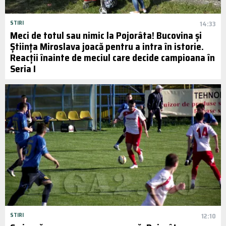
STIRI
14:33
Meci de totul sau nimic la Pojorâta! Bucovina și
Știința Miroslava joacă pentru a intra în istorie.
Reacții înainte de meciul care decide campioana în
Seria I
STIRI
12:10