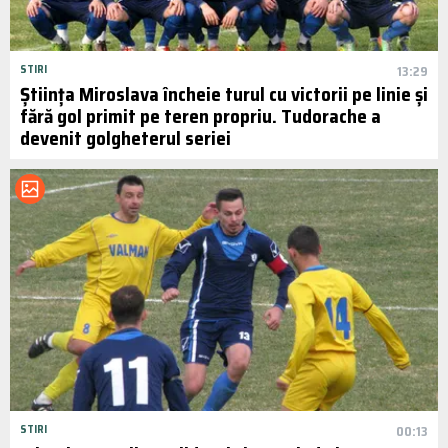
STIRI
13:29
Știința Miroslava încheie turul cu victorii pe linie și
fără gol primit pe teren propriu. Tudorache a
devenit golgheterul seriei
STIRI
00:13