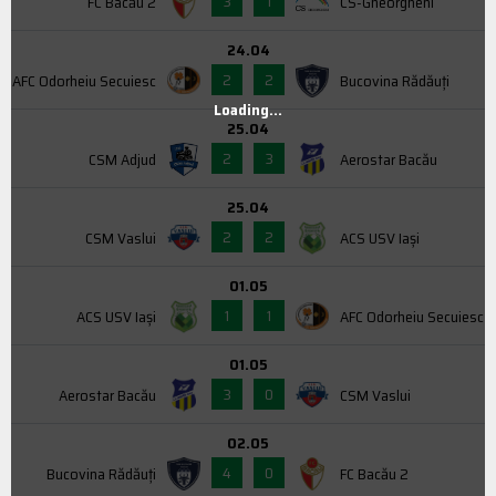
3
1
FC Bacău 2
CS-Gheorgheni
24.04
2
2
AFC Odorheiu Secuiesc
Bucovina Rădăuți
Loading...
25.04
2
3
CSM Adjud
Aerostar Bacău
25.04
2
2
CSM Vaslui
ACS USV Iaşi
01.05
1
1
ACS USV Iaşi
AFC Odorheiu Secuiesc
01.05
3
0
Aerostar Bacău
CSM Vaslui
02.05
4
0
Bucovina Rădăuți
FC Bacău 2