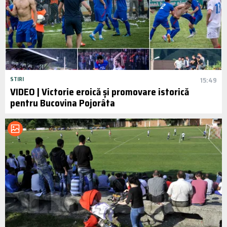
STIRI
15:49
VIDEO | Victorie eroică și promovare istorică
pentru Bucovina Pojorâta