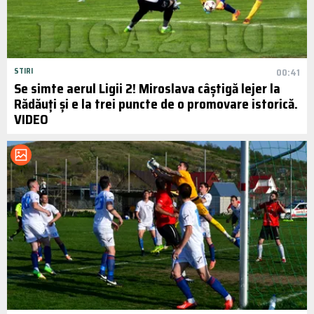
STIRI
00:41
Se simte aerul Ligii 2! Miroslava câștigă lejer la
Rădăuți și e la trei puncte de o promovare istorică.
VIDEO