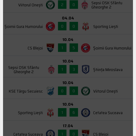
Sepsi OSK Sfântu
2
0
Viitorul Onești
Gheorghe 2
04.04
0
0
Şoimii Gura Humorului
Sporting Liești
10.04
1
5
CS Blejoi
Şoimii Gura Humorului
10.04
Sepsi OSK Sfântu
1
3
Știința Miroslava
Gheorghe 2
10.04
0
0
KSE Târgu Secuiesc
Viitorul Onești
10.04
1
6
Sporting Liești
Cetatea Suceava
17.04
1
0
Cetatea Suceava
CS Blejoi