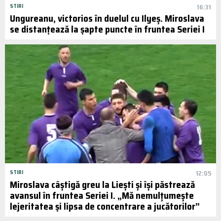
STIRI
16:31
Ungureanu, victorios în duelul cu Ilyeș. Miroslava
se distanțează la șapte puncte în fruntea Seriei I
STIRI
12:05
Miroslava câștigă greu la Liești și își păstrează
avansul în fruntea Seriei I. „Mă nemulțumește
lejeritatea și lipsa de concentrare a jucătorilor”