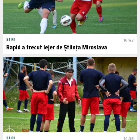
STIRI
16:42
Rapid a trecut lejer de Știința Miroslava
STIRI
14:36