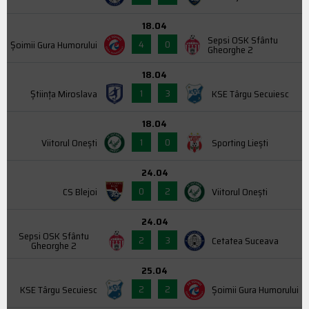
18.04
Sepsi OSK Sfântu
4
0
Şoimii Gura Humorului
Gheorghe 2
18.04
1
3
Știința Miroslava
KSE Târgu Secuiesc
18.04
1
0
Viitorul Onești
Sporting Liești
24.04
0
2
CS Blejoi
Viitorul Onești
24.04
Sepsi OSK Sfântu
2
3
Cetatea Suceava
Gheorghe 2
25.04
2
2
KSE Târgu Secuiesc
Şoimii Gura Humorului