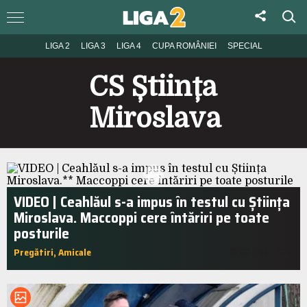
LIGA 2
LIGA 3
LIGA 4
CUPA ROMÂNIEI
SPECIAL
CS Știința
Miroslava
VIDEO | Ceahlăul s-a impus în testul cu Știința
Miroslava. Maccoppi cere întăriri pe toate
posturile
Pregătiri, Amicale
15:00 | feb.. 2016