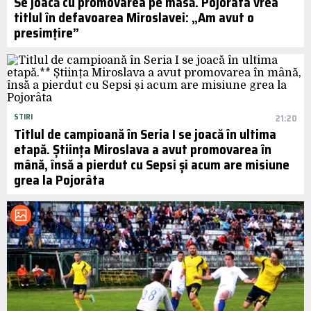
Se joacă cu promovarea pe masă. Pojorâta vrea
titlul în defavoarea Miroslavei: „Am avut o
presimțire”
STIRI
21:20
Titlul de campioană în Seria I se joacă în ultima
etapă. Știința Miroslava a avut promovarea în
mână, însă a pierdut cu Sepsi și acum are misiune
grea la Pojorâta