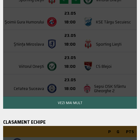
23.05
Şoimii Gura Humorului
18:00
KSE Târgu Secuiesc
23.05
Știința Miroslava
18:00
Sporting Liești
23.05
Viitorul Onești
18:00
CS Blejoi
23.05
Sepsi OSK Sfântu
Cetatea Suceava
18:00
Gheorghe 2
VEZI MAI MULT
CLASAMENT ECHIPE
P
G
PTS