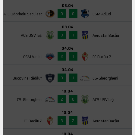
03.04
0
0
AFC Odorheiu Secuiesc
CSM Adjud
03.04
3
1
ACS USV Iaşi
Aerostar Bacău
04.04
2
1
CSM Vaslui
FC Bacău 2
04.04
0
1
Bucovina Rădăuți
CS-Gheorgheni
10.04
2
0
CS-Gheorgheni
ACS USV Iaşi
10.04
3
2
FC Bacău 2
Aerostar Bacău
10.04