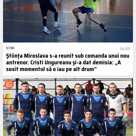
STIRI
14:03
Știința Miroslava s-a reunit sub comanda unui nou
antrenor. Cristi Ungureanu și-a dat demisia: „A
sosit momentul să o iau pe alt drum”