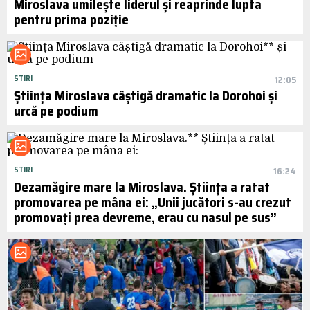
Miroslava umilește liderul și reaprinde lupta
pentru prima poziție
STIRI
12:05
Știința Miroslava câștigă dramatic la Dorohoi și
urcă pe podium
STIRI
16:24
Dezamăgire mare la Miroslava. Știința a ratat
promovarea pe mâna ei: „Unii jucători s-au crezut
promovați prea devreme, erau cu nasul pe sus”