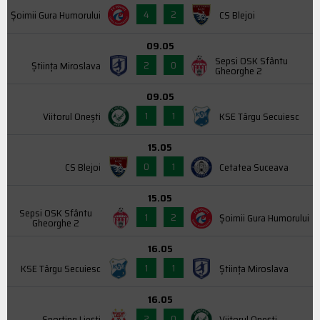
4
2
Şoimii Gura Humorului
CS Blejoi
09.05
Sepsi OSK Sfântu
2
0
Știința Miroslava
Gheorghe 2
09.05
1
1
Viitorul Onești
KSE Târgu Secuiesc
15.05
0
1
CS Blejoi
Cetatea Suceava
15.05
Sepsi OSK Sfântu
1
2
Şoimii Gura Humorului
Gheorghe 2
16.05
1
1
KSE Târgu Secuiesc
Știința Miroslava
16.05
2
0
Sporting Liești
Viitorul Onești