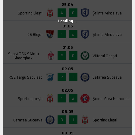
25.04
4
0
Sporting Liești
Știința Miroslava
Loading...
01.05
1
2
CS Blejoi
Știința Miroslava
01.05
Sepsi OSK Sfântu
2
0
Viitorul Onești
Gheorghe 2
02.05
2
3
KSE Târgu Secuiesc
Cetatea Suceava
02.05
1
2
Sporting Liești
Şoimii Gura Humorului
08.05
3
1
Cetatea Suceava
Sporting Liești
09.05