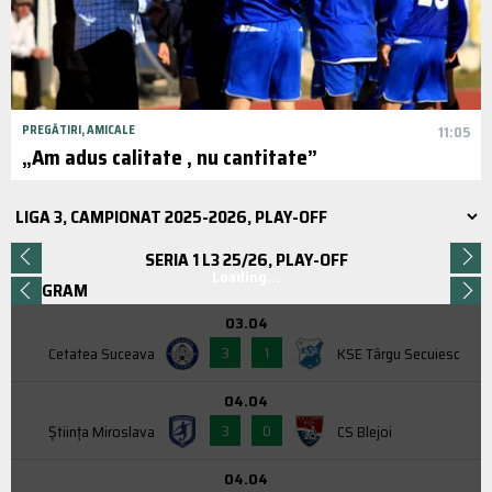
PREGĂTIRI, AMICALE
11:05
„Am adus calitate , nu cantitate”
SERIA 1 L3 25/26, PLAY-OFF
Loading...
PROGRAM
03.04
3
1
Cetatea Suceava
KSE Târgu Secuiesc
04.04
3
0
Știința Miroslava
CS Blejoi
04.04