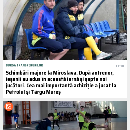
BURSA TRANSFERURILOR
13:10
Schimbări majore la Miroslava. După antrenor,
ieșenii au adus în această iarnă și șapte noi
jucători. Cea mai importantă achiziție a jucat la
Petrolul și Târgu Mureș