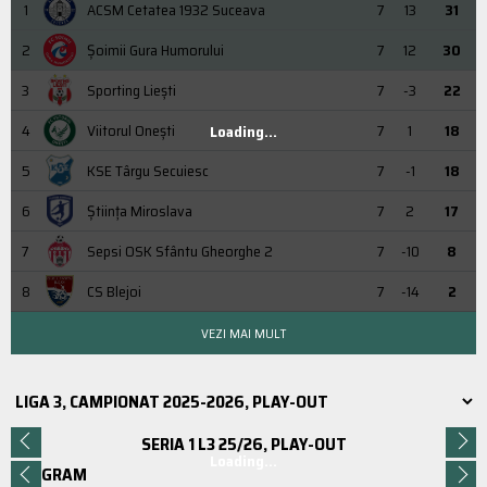
1
ACSM Cetatea 1932 Suceava
7
13
31
2
Şoimii Gura Humorului
7
12
30
3
Sporting Liești
7
-3
22
4
Viitorul Onești
7
1
18
Loading...
5
KSE Târgu Secuiesc
7
-1
18
6
Știința Miroslava
7
2
17
7
Sepsi OSK Sfântu Gheorghe 2
7
-10
8
8
CS Blejoi
7
-14
2
VEZI MAI MULT
SERIA 1 L3 25/26, PLAY-OUT
Loading...
PROGRAM