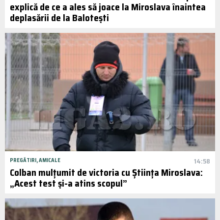
explică de ce a ales să joace la Miroslava înaintea
deplasării de la Balotești
PREGĂTIRI, AMICALE
14:58
Colban mulțumit de victoria cu Știința Miroslava:
„Acest test și-a atins scopul”