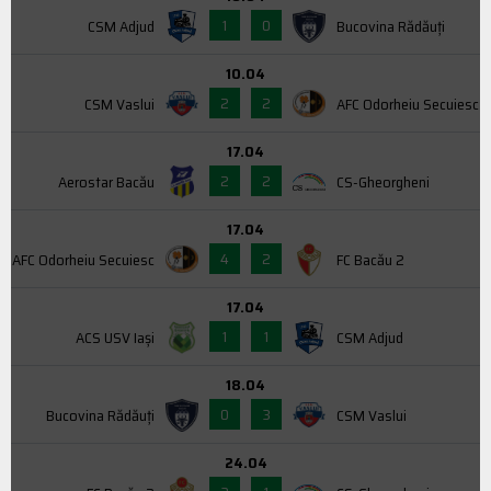
1
0
CSM Adjud
Bucovina Rădăuți
10.04
2
2
CSM Vaslui
AFC Odorheiu Secuiesc
17.04
2
2
Aerostar Bacău
CS-Gheorgheni
17.04
4
2
AFC Odorheiu Secuiesc
FC Bacău 2
17.04
1
1
ACS USV Iaşi
CSM Adjud
18.04
0
3
Bucovina Rădăuți
CSM Vaslui
24.04