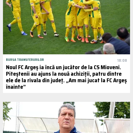
BURSA TRANSFERURILOR
18:08
Noul FC Argeș ia încă un jucător de la CS Mioveni.
Piteștenii au ajuns la nouă achiziții, patru dintre
ele de la rivala din județ. „Am mai jucat la FC Argeș
înainte”