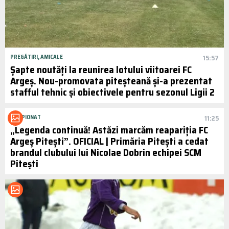
PREGĂTIRI, AMICALE
15:57
Șapte noutăți la reunirea lotului viitoarei FC
Argeș. Nou-promovata piteșteană și-a prezentat
stafful tehnic și obiectivele pentru sezonul Ligii 2
CAMPIONAT
11:25
„Legenda continuă! Astăzi marcăm reapariția FC
Argeș Pitești”. OFICIAL | Primăria Pitești a cedat
brandul clubului lui Nicolae Dobrin echipei SCM
Pitești