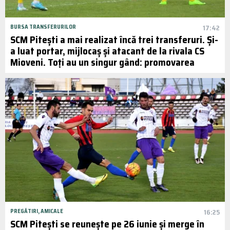
BURSA TRANSFERURILOR
17:42
SCM Pitești a mai realizat încă trei transferuri. Și-
a luat portar, mijlocaș și atacant de la rivala CS
Mioveni. Toți au un singur gând: promovarea
PREGĂTIRI, AMICALE
16:25
SCM Pitești se reunește pe 26 iunie și merge în