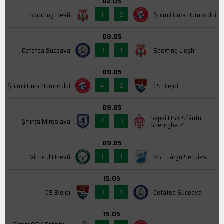
02.05
1
2
Sporting Liești
Şoimii Gura Humorului
08.05
3
1
Cetatea Suceava
Sporting Liești
09.05
4
2
Şoimii Gura Humorului
CS Blejoi
09.05
Sepsi OSK Sfântu
2
0
Știința Miroslava
Gheorghe 2
09.05
1
1
Viitorul Onești
KSE Târgu Secuiesc
15.05
0
1
CS Blejoi
Cetatea Suceava
15.05