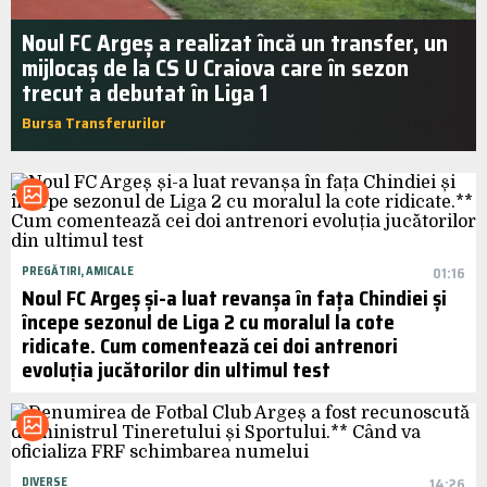
Noul FC Argeș a realizat încă un transfer, un
mijlocaș de la CS U Craiova care în sezon
trecut a debutat în Liga 1
Bursa Transferurilor
13:27 | iul.. 2017
PREGĂTIRI, AMICALE
01:16
Noul FC Argeș și-a luat revanșa în fața Chindiei și
începe sezonul de Liga 2 cu moralul la cote
ridicate. Cum comentează cei doi antrenori
evoluția jucătorilor din ultimul test
DIVERSE
14:26