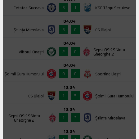
3
1
Cetatea Suceava
KSE Târgu Secuiesc
04.04
3
0
Știința Miroslava
CS Blejoi
04.04
Sepsi OSK Sfântu
2
0
Viitorul Onești
Gheorghe 2
04.04
0
0
Şoimii Gura Humorului
Sporting Liești
10.04
1
5
CS Blejoi
Şoimii Gura Humorului
10.04
Sepsi OSK Sfântu
1
3
Știința Miroslava
Gheorghe 2
10.04