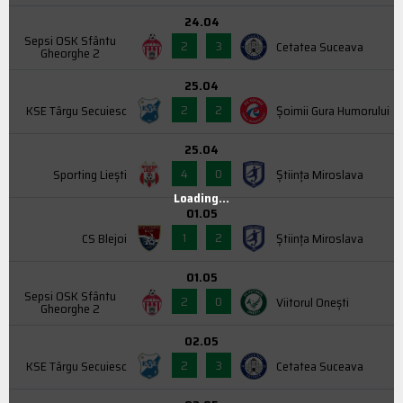
24.04
Sepsi OSK Sfântu
2
3
Cetatea Suceava
Gheorghe 2
25.04
2
2
KSE Târgu Secuiesc
Şoimii Gura Humorului
25.04
4
0
Sporting Liești
Știința Miroslava
Loading...
01.05
1
2
CS Blejoi
Știința Miroslava
01.05
Sepsi OSK Sfântu
2
0
Viitorul Onești
Gheorghe 2
02.05
2
3
KSE Târgu Secuiesc
Cetatea Suceava