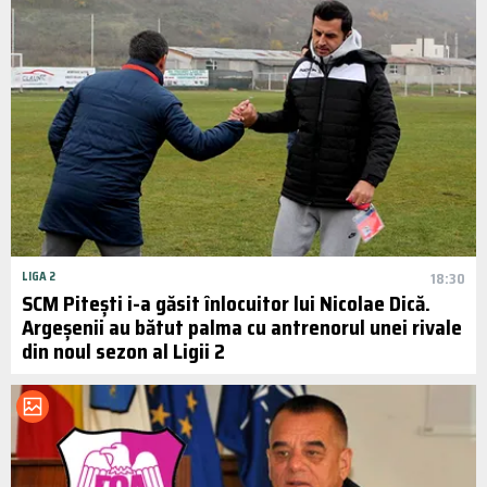
LIGA 2
18:30
SCM Pitești i-a găsit înlocuitor lui Nicolae Dică.
Argeșenii au bătut palma cu antrenorul unei rivale
din noul sezon al Ligii 2