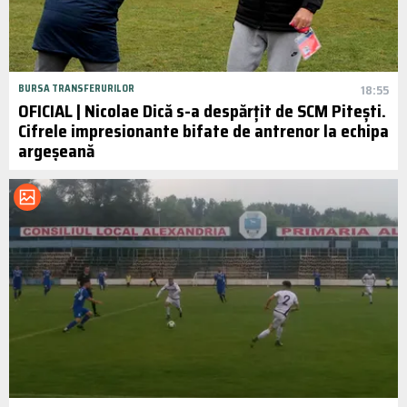
BURSA TRANSFERURILOR
18:55
OFICIAL | Nicolae Dică s-a despărțit de SCM Pitești.
Cifrele impresionante bifate de antrenor la echipa
argeșeană