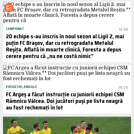
CAMPIONAT
12:59
20 echipe s-au înscris în noul sezon al Ligii 2, mai
puțin FC Brașov, dar cu retrogradata Metalul
Reșița. Aflată în moarte clinică, Foresta a depus
cerere pentru că „nu ne costă nimic”
PREGĂTIRI, AMICALE
18:29
FC Argeș a făcut instrucție cu juniorii echipei CSM
Râmnicu Vâlcea. Doi jucători puși pe lista neagră
au fost rechemați în lot