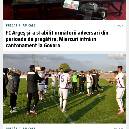
PREGĂTIRI, AMICALE
10:57
FC Argeș și-a stabilit următorii adversari din
perioada de pregătire. Miercuri intră în
cantonament la Govora
PREGĂTIRI, AMICALE