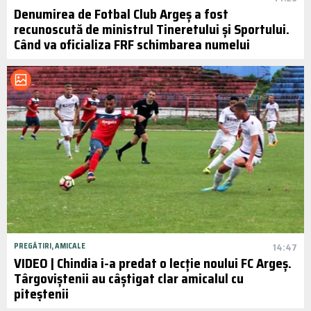
Denumirea de Fotbal Club Argeș a fost
recunoscută de ministrul Tineretului și Sportului.
Când va oficializa FRF schimbarea numelui
PREGĂTIRI, AMICALE
14:47
VIDEO | Chindia i-a predat o lecție noului FC Argeș.
Târgoviștenii au câștigat clar amicalul cu
piteștenii