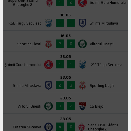
Sepsi OSK Sfântu
1
2
Şoimii Gura Humorului
Gheorghe 2
16.05
1
1
KSE Târgu Secuiesc
Știința Miroslava
16.05
2
0
Sporting Liești
Viitorul Onești
23.05
1
1
Şoimii Gura Humorului
KSE Târgu Secuiesc
23.05
2
3
Știința Miroslava
Sporting Liești
23.05
0
2
Viitorul Onești
CS Blejoi
23.05
Sepsi OSK Sfântu
4
0
Cetatea Suceava
Gheorghe 2