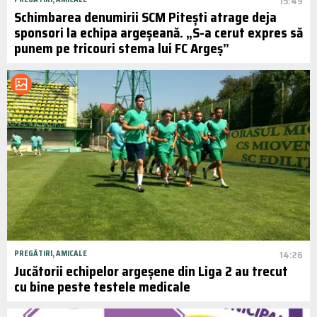
15:49
Schimbarea denumirii SCM Pitești atrage deja
sponsori la echipa argeșeană. „S-a cerut expres să
punem pe tricouri stema lui FC Argeș”
PREGĂTIRI, AMICALE
14:26
Jucătorii echipelor argeșene din Liga 2 au trecut
cu bine peste testele medicale