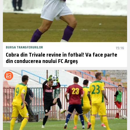
BURSA TRANSFERURILOR
15:16
Cobra din Trivale revine în fotbal! Va face parte
din conducerea noului FC Argeș