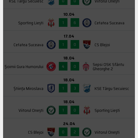
0
0
KSE Târgu Secuiesc
Viitorul Onești
10.04
1
6
Sporting Liești
Cetatea Suceava
17.04
1
0
Cetatea Suceava
CS Blejoi
18.04
Sepsi OSK Sfântu
4
0
Şoimii Gura Humorului
Gheorghe 2
18.04
1
3
Știința Miroslava
KSE Târgu Secuiesc
18.04
1
0
Viitorul Onești
Sporting Liești
24.04
0
2
CS Blejoi
Viitorul Onești