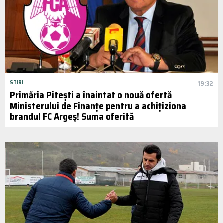
STIRI
19:32
Primăria Pitești a înaintat o nouă ofertă
Ministerului de Finanțe pentru a achițiziona
brandul FC Argeș! Suma oferită