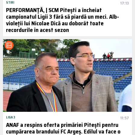
STIRI
17:13
PERFORMANȚĂ‚ | SCM Pitești a încheiat
campionatul Ligii 3 fără să piardă un meci. Alb-
violeții lui Nicolae Dică au doborât toate
recordurile în acest sezon
LIGA 3
11:57
ANAF a respins oferta primăriei Pitești pentru
cumpărarea brandului FC Argeș. Edilul va face o