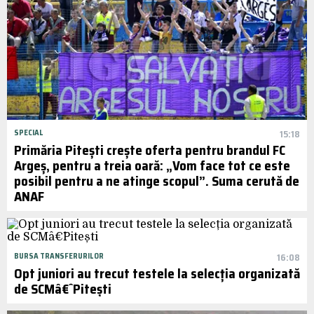
SPECIAL
15:18
Primăria Pitești crește oferta pentru brandul FC
Argeș, pentru a treia oară: „Vom face tot ce este
posibil pentru a ne atinge scopul”. Suma cerută de
ANAF
BURSA TRANSFERURILOR
16:08
Opt juniori au trecut testele la selecția organizată
de SCMâ€ˆPitești