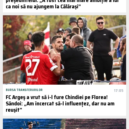
ca noi să nu ajungem la Călărași”
BURSA TRANSFERURILOR
17:05
FC Argeș a vrut să i-l fure Chindiei pe Florea!
Săndoi: „Am încercat să-l influențez, dar nu am
reușit”