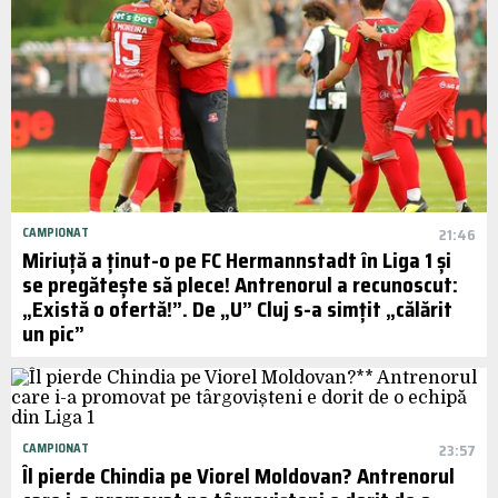
CAMPIONAT
21:46
Miriuță a ținut-o pe FC Hermannstadt în Liga 1 și
se pregătește să plece! Antrenorul a recunoscut:
„Există o ofertă!”. De „U” Cluj s-a simțit „călărit
un pic”
CAMPIONAT
23:57
Îl pierde Chindia pe Viorel Moldovan? Antrenorul