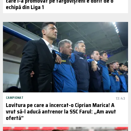
care i-a promovat pe târgovișteni e dorit de o
echipă din Liga 1
CAMPIONAT
13:43
Lovitura pe care a încercat-o Ciprian Marica! A
vrut să-l aducă antrenor la SSC Farul: „Am avut
ofertă”