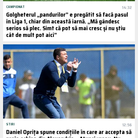
CAMPIONAT
14:32
Golgheterul „pandurilor” e pregătit să facă pasul
în Liga 1, chiar din această iarnă. „Mă gândesc
serios să plec. Simt că pot să mai cresc și nu știu
cât de mult pot aici”
STIRI
12:56
Daniel Oprița spune condițiile în care ar accepta să