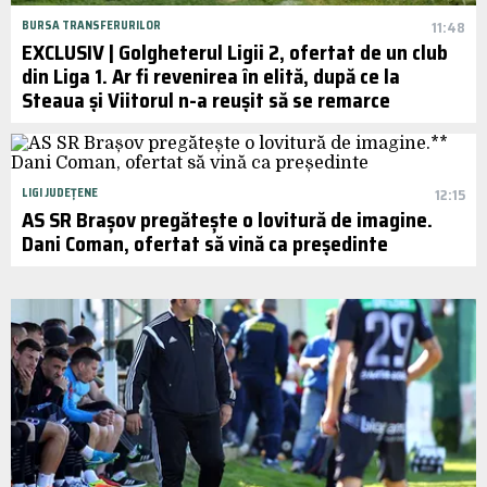
BURSA TRANSFERURILOR
11:48
EXCLUSIV | Golgheterul Ligii 2, ofertat de un club
din Liga 1. Ar fi revenirea în elită, după ce la
Steaua și Viitorul n-a reușit să se remarce
LIGI JUDEȚENE
12:15
AS SR Brașov pregătește o lovitură de imagine.
Dani Coman, ofertat să vină ca președinte