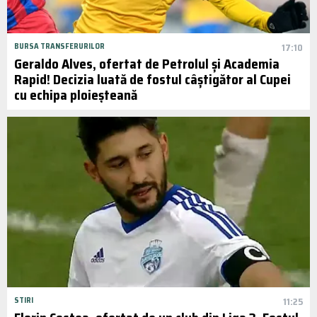
BURSA TRANSFERURILOR
17:10
Geraldo Alves, ofertat de Petrolul și Academia
Rapid! Decizia luată de fostul câștigător al Cupei
cu echipa ploieșteană
STIRI
11:25