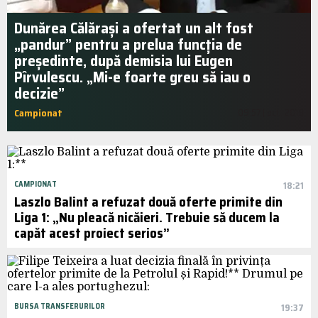
Dunărea Călărași a ofertat un alt fost
„pandur” pentru a prelua funcția de
președinte, după demisia lui Eugen
Pîrvulescu. „Mi-e foarte greu să iau o
decizie”
Campionat
09:57 | oct.. 2019
CAMPIONAT
18:21
Laszlo Balint a refuzat două oferte primite din
Liga 1: „Nu pleacă nicăieri. Trebuie să ducem la
capăt acest proiect serios”
BURSA TRANSFERURILOR
19:37