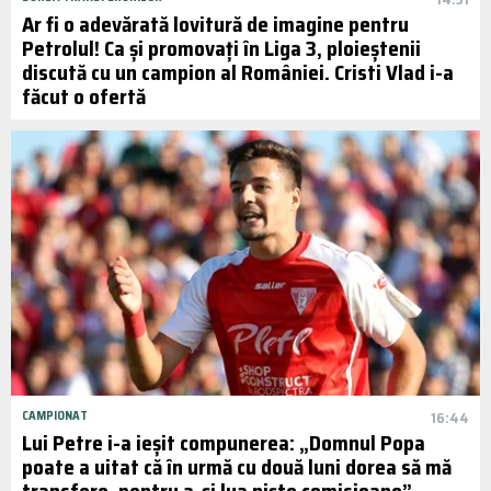
Ar fi o adevărată lovitură de imagine pentru
Petrolul! Ca și promovați în Liga 3, ploieștenii
discută cu un campion al României. Cristi Vlad i-a
făcut o ofertă
CAMPIONAT
16:44
Lui Petre i-a ieșit compunerea: „Domnul Popa
poate a uitat că în urmă cu două luni dorea să mă
transfere, pentru a-și lua niște comisioane”