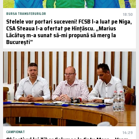
BURSA TRANSFERURILOR
18:50
Stelele vor portari suceveni! FCSB l-a luat pe Niga,
CSA Steaua l-a ofertat pe Hînțăscu. „Marius
Lăcătuș m-a sunat să-mi propună să merg la
București”
CAMPIONAT
14:29