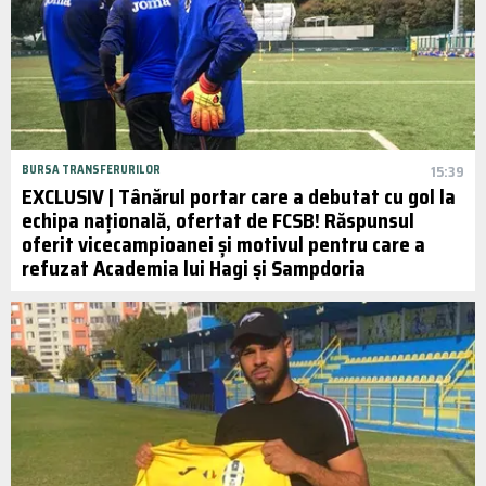
BURSA TRANSFERURILOR
15:39
EXCLUSIV | Tânărul portar care a debutat cu gol la
echipa națională, ofertat de FCSB! Răspunsul
oferit vicecampioanei și motivul pentru care a
refuzat Academia lui Hagi și Sampdoria