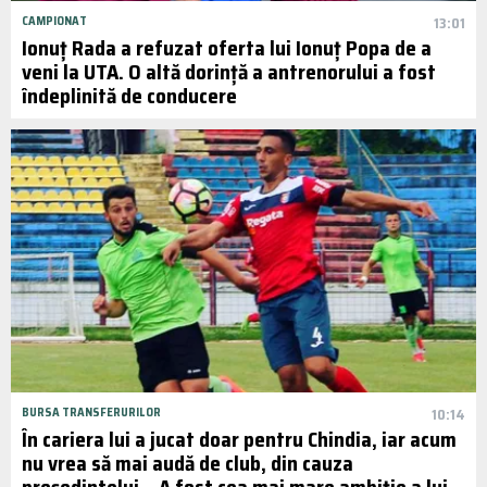
CAMPIONAT
13:01
Ionuț Rada a refuzat oferta lui Ionuț Popa de a
veni la UTA. O altă dorință a antrenorului a fost
îndeplinită de conducere
BURSA TRANSFERURILOR
10:14
În cariera lui a jucat doar pentru Chindia, iar acum
nu vrea să mai audă de club, din cauza
președintelui. „A fost cea mai mare ambiție a lui