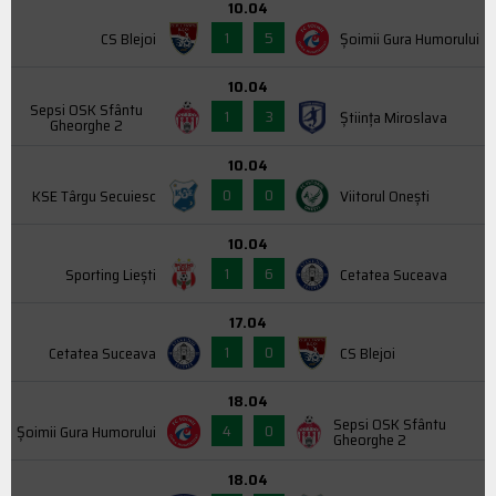
10.04
1
5
CS Blejoi
Şoimii Gura Humorului
10.04
Sepsi OSK Sfântu
1
3
Știința Miroslava
Gheorghe 2
10.04
0
0
KSE Târgu Secuiesc
Viitorul Onești
10.04
1
6
Sporting Liești
Cetatea Suceava
17.04
1
0
Cetatea Suceava
CS Blejoi
18.04
Sepsi OSK Sfântu
4
0
Şoimii Gura Humorului
Gheorghe 2
18.04