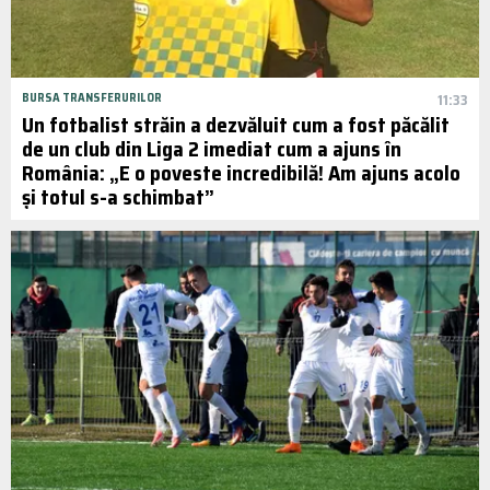
BURSA TRANSFERURILOR
11:33
Un fotbalist străin a dezvăluit cum a fost păcălit
de un club din Liga 2 imediat cum a ajuns în
România: „E o poveste incredibilă! Am ajuns acolo
și totul s-a schimbat”