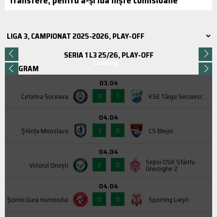
SERIA 1 L3 25/26, PLAY-OFF
Loading...
PROGRAM
03.04
3
1
Cetatea Suceava
KSE Târgu Secuiesc
04.04
3
0
Știința Miroslava
CS Blejoi
04.04
Sepsi OSK Sfântu
2
0
Viitorul Onești
Gheorghe 2
04.04
0
0
Şoimii Gura Humorului
Sporting Liești