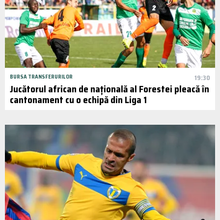
BURSA TRANSFERURILOR
19:30
Jucătorul african de națională al Forestei pleacă în
cantonament cu o echipă din Liga 1