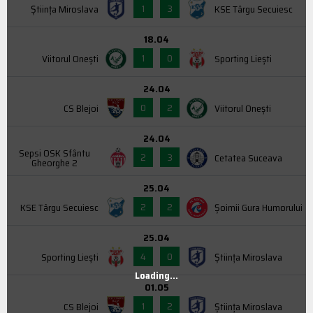
1
3
Știința Miroslava
KSE Târgu Secuiesc
18.04
1
0
Viitorul Onești
Sporting Liești
24.04
0
2
CS Blejoi
Viitorul Onești
24.04
Sepsi OSK Sfântu
2
3
Cetatea Suceava
Gheorghe 2
25.04
2
2
KSE Târgu Secuiesc
Şoimii Gura Humorului
25.04
4
0
Sporting Liești
Știința Miroslava
Loading...
01.05
1
2
CS Blejoi
Știința Miroslava