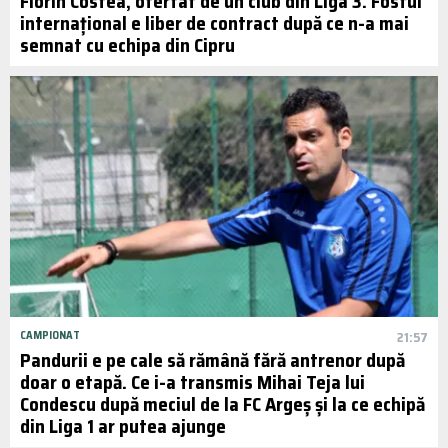
Florin Costea, ofertat de un club din Liga 3. Fostul
internațional e liber de contract după ce n-a mai
semnat cu echipa din Cipru
CAMPIONAT
21:57
Pandurii e pe cale să rămână fără antrenor după
doar o etapă. Ce i-a transmis Mihai Teja lui
Condescu după meciul de la FC Argeș și la ce echipă
din Liga 1 ar putea ajunge