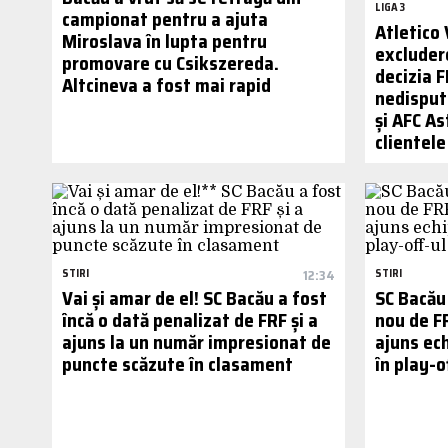
LIGA 3
campionat pentru a ajuta
Atletico 
Miroslava în lupta pentru
excludere
promovare cu Csikszereda.
decizia F
Altcineva a fost mai rapid
nedisput
și AFC Ast
clientele
STIRI
12:34
STIRI
Vai și amar de el! SC Bacău a fost
SC Bacău
încă o dată penalizat de FRF și a
nou de FR
ajuns la un număr impresionat de
ajuns ech
puncte scăzute în clasament
în play-of