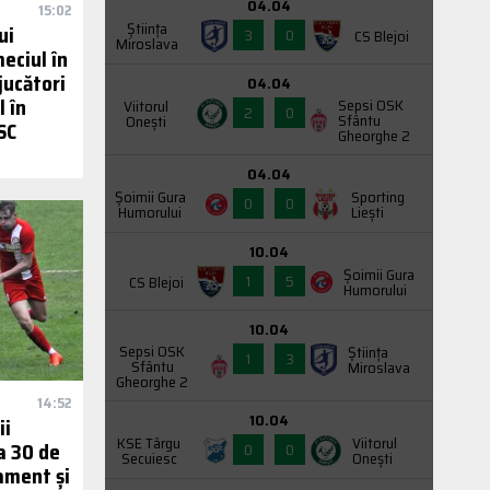
04.04
15:02
Știința
ui
3
0
CS Blejoi
Miroslava
eciul în
jucători
04.04
l în
Sepsi OSK
Viitorul
2
0
Sfântu
Onești
SC
Gheorghe 2
04.04
Şoimii Gura
Sporting
0
0
Humorului
Liești
10.04
Şoimii Gura
1
5
CS Blejoi
Humorului
10.04
Sepsi OSK
Știința
1
3
Sfântu
Miroslava
Gheorghe 2
14:52
10.04
ii
KSE Târgu
Viitorul
a 30 de
0
0
Secuiesc
Onești
ament și