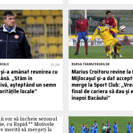
MICALE
13:20
BURSA TRANSFERURILOR
 și-a amânat reunirea cu
Marius Croitoru revine la
ână. „Stăm în
Mijlocașul și-a dat accept
ivă, așteptând un semn
merge la Sport Club: „Vre
oritățile locale”
final de cariera să dau și 
înapoi Bacăului”