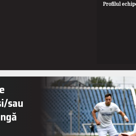
Profilul echip
re
și/sau
ângă