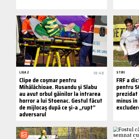
LIGA 2
18:48
STIRI
Clipe de coșmar pentru
FRF a di
Mihălăchioae. Rusandu și Slabu
pentru S
au avut orbul găinilor la intrarea
prezidat 
horror a lui Stoenac. Gestul făcut
minus în 
de mijlocaș după ce și-a „rupt”
excluder
adversarul