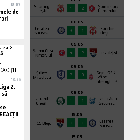
12:07
Sporting
Şoimii Gura
1
2
emele de
Liești
Humorului
tori
08.05
Cetatea
Sporting
3
1
Suceava
Liești
09.05
Şoimii Gura
4
2
CS Blejoi
Humorului
09.05
Sepsi OSK
Știința
2
0
Sfântu
Miroslava
18:55
Gheorghe 2
Liga 2.
 să
09.05
Viitorul
KSE Târgu
1
1
Onești
Secuiesc
 se
 REACȚII
15.05
Cetatea
0
1
CS Blejoi
Suceava
15.05