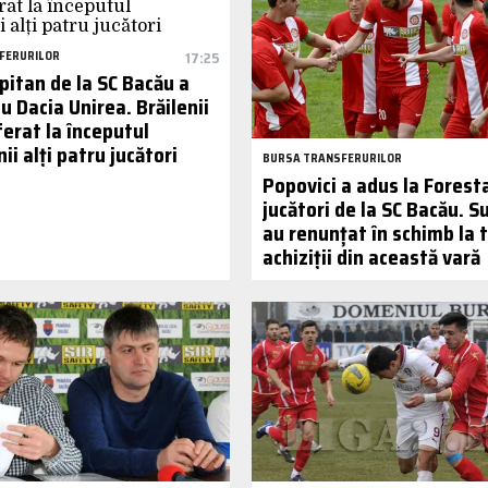
FERURILOR
17:25
pitan de la SC Bacău a
 Dacia Unirea. Brăilenii
ferat la începutul
i alți patru jucători
BURSA TRANSFERURILOR
Popovici a adus la Foresta
jucători de la SC Bacău. S
au renunțat în schimb la t
achiziții din această vară