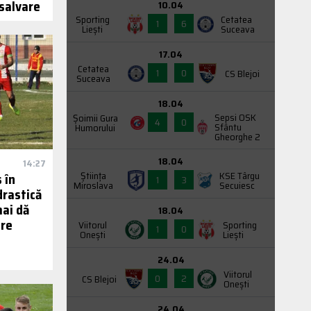
 salvare
10.04
Sporting
Cetatea
1
6
Liești
Suceava
17.04
Cetatea
1
0
CS Blejoi
Suceava
18.04
Sepsi OSK
Şoimii Gura
4
0
Sfântu
Humorului
Gheorghe 2
18.04
14:27
Știința
KSE Târgu
 în
1
3
Miroslava
Secuiesc
rastică
mai dă
18.04
ire
Viitorul
Sporting
1
0
Onești
Liești
24.04
Viitorul
0
2
CS Blejoi
Onești
24.04