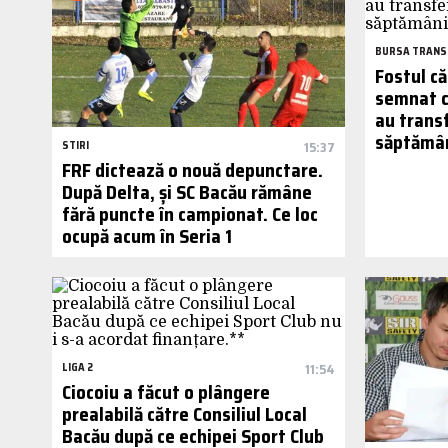
BURSA TRANS
Fostul că
semnat cu
au trans
săptămâni
STIRI
15:37
FRF dictează o nouă depunctare.
După Delta, și SC Bacău rămâne
fără puncte în campionat. Ce loc
ocupă acum în Seria 1
LIGA 2
11:54
Ciocoiu a făcut o plângere
prealabilă către Consiliul Local
Bacău după ce echipei Sport Club