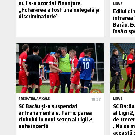
nu i s-a acordat finanțare.
LIGA 2
„Hotărârea a fost una nelegală și
Edilul d
discriminatorie”
intrarea 
Bacău. Ec
însă o s
PREGĂTIRI, AMICALE
18:37
LIGA 2
SC Bacău și-a suspendat
SC Bacău 
antrenamentele. Participarea
al Ligii 2
clubului în noul sezon al Ligii 2
de trecer
este incertă
„Nu se m
această 