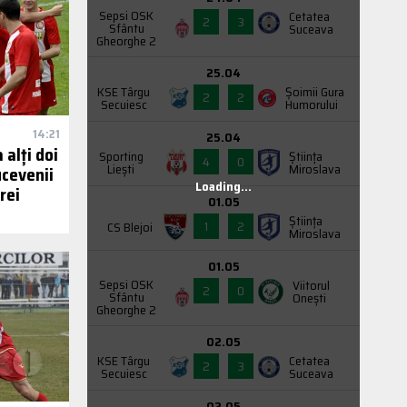
Sepsi OSK
Cetatea
2
3
Sfântu
Suceava
Gheorghe 2
25.04
KSE Târgu
Şoimii Gura
2
2
Secuiesc
Humorului
14:21
25.04
 alți doi
Sporting
Știința
4
0
Liești
Miroslava
ucevenii
Loading...
rei
01.05
Știința
1
2
CS Blejoi
Miroslava
01.05
Sepsi OSK
Viitorul
2
0
Sfântu
Onești
Gheorghe 2
02.05
KSE Târgu
Cetatea
2
3
Secuiesc
Suceava
02.05