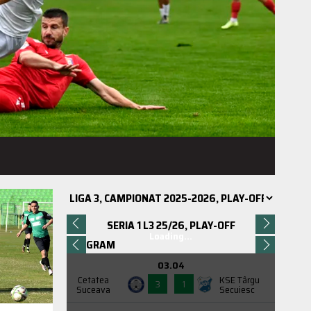
SERIA 1 L3 25/26, PLAY-OFF
Loading...
PROGRAM
03.04
Cetatea
KSE Târgu
3
1
Suceava
Secuiesc