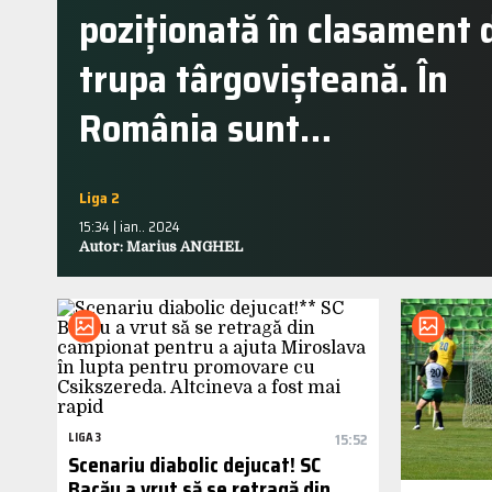
poziționată în clasament 
trupa târgovișteană. În
România sunt…
Liga 2
15:34 | ian.. 2024
Autor: Marius ANGHEL
LIGA 3
15:52
Scenariu diabolic dejucat! SC
Bacău a vrut să se retragă din