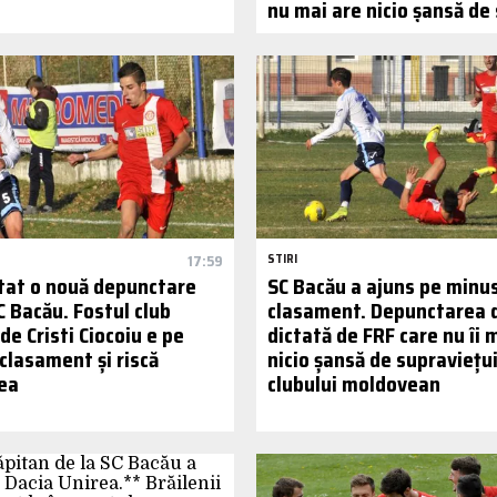
nu mai are nicio șansă de
17:59
STIRI
ctat o nouă depunctare
SC Bacău a ajuns pe minus
C Bacău. Fostul club
clasament. Depunctarea d
de Cristi Ciocoiu e pe
dictată de FRF care nu îi 
clasament și riscă
nicio șansă de supraviețu
ea
clubului moldovean