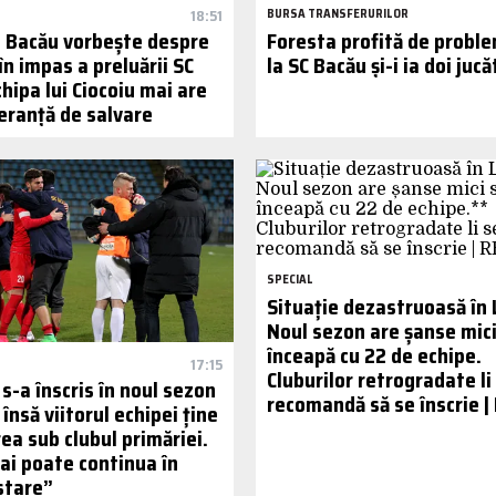
18:51
BURSA TRANSFERURILOR
in Bacău vorbește despre
Foresta profită de probl
în impas a preluării SC
la SC Bacău și-i ia doi jucă
hipa lui Ciocoiu mai are
peranță de salvare
SPECIAL
Situație dezastruoasă în 
Noul sezon are șanse mici
înceapă cu 22 de echipe.
17:15
Cluburilor retrogradate li
s-a înscris în noul sezon
recomandă să se înscrie |
, însă viitorul echipei ține
ea sub clubul primăriei.
ai poate continua în
stare”