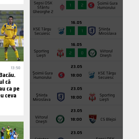
Sepsi OSK
Şoimii Gura
1
2
Sfântu
Humorului
Gheorghe 2
16.05
KSE Târgu
Știința
1
1
Secuiesc
Miroslava
16.05
Sporting
Viitorul
2
0
Liești
Onești
23.05
13:50
Şoimii Gura
KSE Târgu
 Bacău.
18:00
Humorului
Secuiesc
ul că
au ca pe
23.05
eu ceva
Știința
Sporting
18:00
Miroslava
Liești
23.05
Viitorul
18:00
CS Blejoi
Onești
23.05
Sepsi OSK