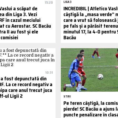
15:20
LIGA 3
Vaslui a scăpat de
INCREDIBIL | Atletico Vasl
a din Liga 3. Vezi
câștigă la „masa verde” m
RF în cazul meciului
care a vrut să folosească 
at cu Aerostar. SC Bacău
pe fals și a părăsit terenu
ra II au fost și ele
minutul 17, la 4-0 pentru 
 comisiei
Bacău
10:31
 a fost depunctată din
F. La ce record negativ a
ipa care anul trecut juca
f-ul Ligii 2
STIRI
Pe teren câștigă, la comis
pierde! SC Bacău a ajuns l
puncte penalizare în clas