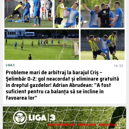
LIGA 3
14:53
Probleme mari de arbitraj la barajul Criș –
Șelimbăr 0-2: gol neacordat și eliminare gratuită
în dreptul gazdelor! Adrian Abrudean: ”A fost
suficient pentru ca balanța să se încline în
favoarea lor”