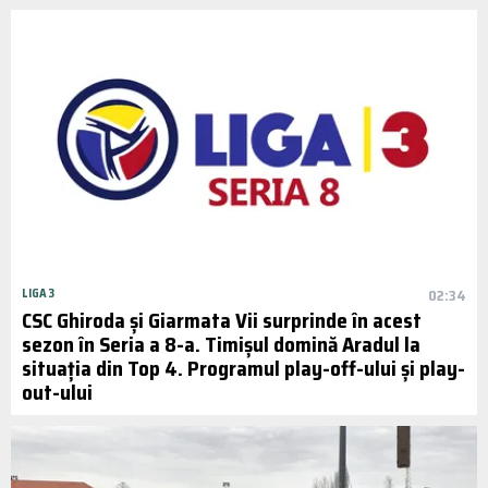
LIGA 3
02:34
CSC Ghiroda şi Giarmata Vii surprinde în acest
sezon în Seria a 8-a. Timișul domină Aradul la
situația din Top 4. Programul play-off-ului și play-
out-ului