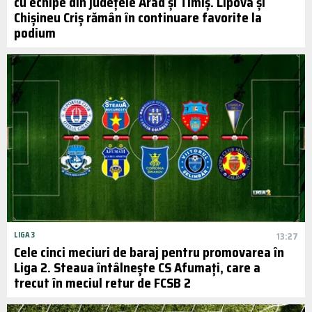
cu echipe din județele Arad și Timiș. Lipova și
Chişineu Criş rămân în continuare favorite la
podium
LIGA 3
13:27
Cele cinci meciuri de baraj pentru promovarea în
Liga 2. Steaua întâlnește CS Afumați, care a
trecut în meciul retur de FCSB 2