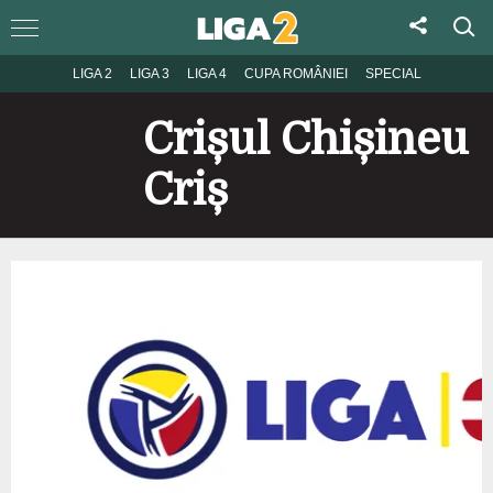
LIGA 2
LIGA 3
LIGA 4
CUPA ROMÂNIEI
SPECIAL
Crișul Chișineu
Criș