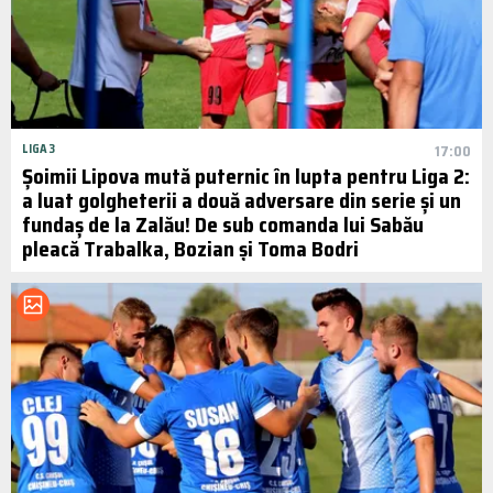
LIGA 3
17:00
Șoimii Lipova mută puternic în lupta pentru Liga 2:
a luat golgheterii a două adversare din serie și un
fundaș de la Zalău! De sub comanda lui Sabău
pleacă Trabalka, Bozian și Toma Bodri