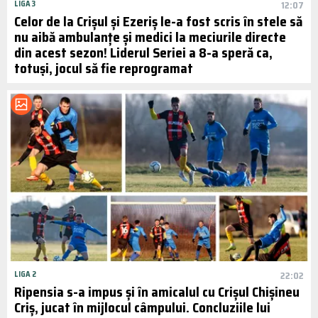
LIGA 3
12:07
Celor de la Crișul și Ezeriș le-a fost scris în stele să
nu aibă ambulanțe și medici la meciurile directe
din acest sezon! Liderul Seriei a 8-a speră ca,
totuși, jocul să fie reprogramat
LIGA 2
22:02
Ripensia s-a impus și în amicalul cu Crișul Chișineu
Criș, jucat în mijlocul câmpului. Concluziile lui