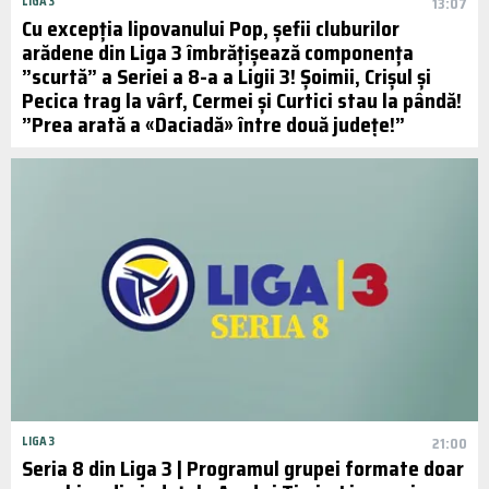
LIGA 3
13:07
Cu excepția lipovanului Pop, șefii cluburilor
arădene din Liga 3 îmbrățișează componența
”scurtă” a Seriei a 8-a a Ligii 3! Șoimii, Crișul și
Pecica trag la vârf, Cermei și Curtici stau la pândă!
”Prea arată a «Daciadă» între două județe!”
LIGA 3
21:00
Seria 8 din Liga 3 | Programul grupei formate doar