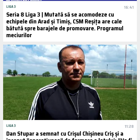
LIGA 3
16:41
Seria 8 Liga 3 | Mutată să se acomodeze cu
echipele din Arad și Timiș, CSM Reșița are cale
bătută spre barajele de promovare. Programul
meciurilor
LIGA 3
11:28
Dan Stupar a semnat cu Crișul Chișineu Criș și a