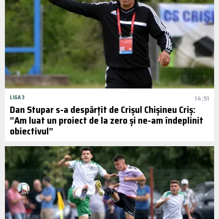
LIGA 3
14:51
Dan Stupar s-a despărțit de Crișul Chișineu Criș:
”Am luat un proiect de la zero și ne-am îndeplinit
obiectivul”