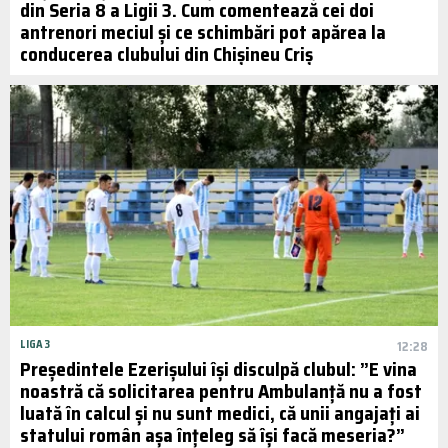
din Seria 8 a Ligii 3. Cum comentează cei doi
antrenori meciul și ce schimbări pot apărea la
conducerea clubului din Chișineu Criș
LIGA 3
12:28
Președintele Ezerișului își disculpă clubul: ”E vina
noastră că solicitarea pentru Ambulanță nu a fost
luată în calcul și nu sunt medici, că unii angajați ai
statului român așa înțeleg să își facă meseria?”