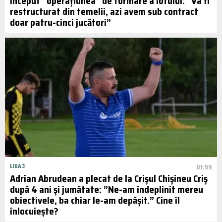
început ”operațiunea” de formare a lotului: ”Va fi
restructurat din temelii, azi avem sub contract
doar patru-cinci jucători”
LIGA 3
01:59
Adrian Abrudean a plecat de la Crișul Chișineu Criș
după 4 ani și jumătate: ”Ne-am îndeplinit mereu
obiectivele, ba chiar le-am depășit.” Cine îl
înlocuiește?