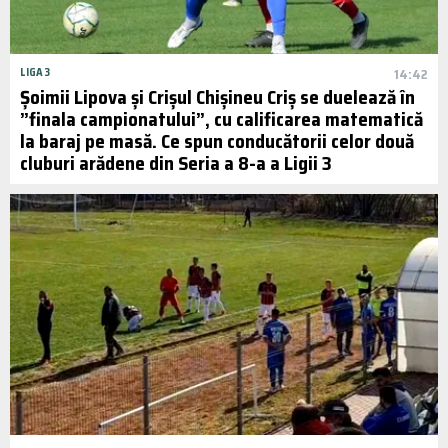
LIGA 3
14:42
Șoimii Lipova și Crișul Chișineu Criș se duelează în
”finala campionatului”, cu calificarea matematică
la baraj pe masă. Ce spun conducătorii celor două
cluburi arădene din Seria a 8-a a Ligii 3