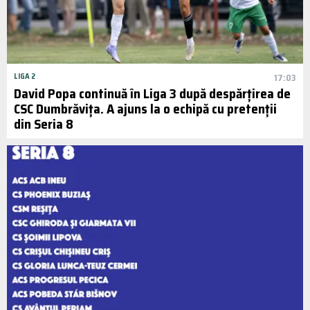
LIGA 2
17:03
David Popa continuă în Liga 3 după despărțirea de
CSC Dumbrăvița. A ajuns la o echipă cu pretenții
din Seria 8