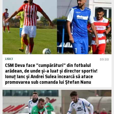
LIGA 3
09:00
CSM Deva face ”cumpărături” din fotbalul
arădean, de unde și-a luat și director sportiv!
Ionuț Ianc și Andrei Sulea încearcă să atace
promovarea sub comanda lui Ștefan Nanu