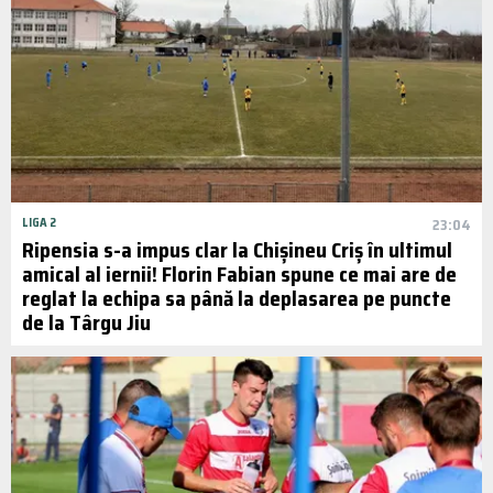
LIGA 2
23:04
Ripensia s-a impus clar la Chișineu Criș în ultimul
amical al iernii! Florin Fabian spune ce mai are de
reglat la echipa sa până la deplasarea pe puncte
de la Târgu Jiu