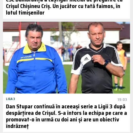
Crișul Chișineu Criș. Un jucător cu tată faimos, în
lotul timișenilor
LIGA 3
19:03
Dan Stupar continuă în aceeași serie a Ligii 3 după
despărțirea de Crișul. S-a întors la echipa pe care a
promovat-o în urmă cu doi ani și are un obiectiv
îndrăzneț