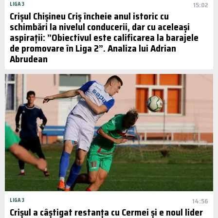
LIGA 3
15:02
Crișul Chișineu Criș încheie anul istoric cu
schimbări la nivelul conducerii, dar cu aceleași
aspirații: ”Obiectivul este calificarea la barajele
de promovare în Liga 2”. Analiza lui Adrian
Abrudean
LIGA 3
14:56
Crișul a câștigat restanța cu Cermei și e noul lider