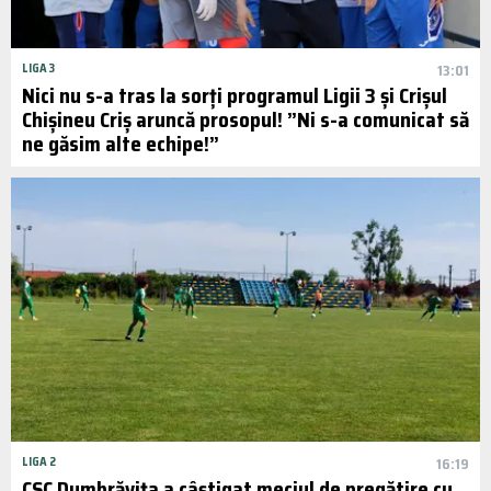
LIGA 3
13:01
Nici nu s-a tras la sorți programul Ligii 3 și Crișul
Chișineu Criș aruncă prosopul! ”Ni s-a comunicat să
ne găsim alte echipe!”
LIGA 2
16:19
CSC Dumbrăvița a câștigat meciul de pregătire cu