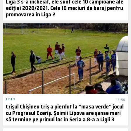
Liga 3 s-a încheiat, ele sunt cele 10 campioane ale
ediției 2020/2021. Cele 10 meciuri de baraj pentru
promovarea în Liga 2
LIGA 3
13:56
Crișul Chișineu Criș a pierdut la ”masa verde” jocul
cu Progresul Ezeriș. Șoimii Lipova are șanse mari
să termine pe primul loc în Seria a 8-a a Ligii 3