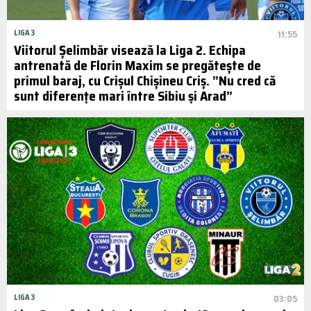
LIGA 3
11:55
Viitorul Șelimbăr visează la Liga 2. Echipa
antrenată de Florin Maxim se pregătește de
primul baraj, cu Crișul Chișineu Criș. ”Nu cred că
sunt diferențe mari între Sibiu și Arad”
LIGA 3
03:05