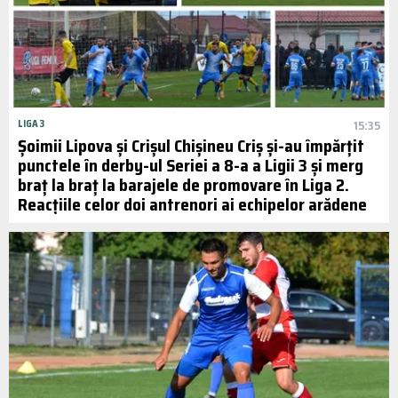
LIGA 3
15:35
Șoimii Lipova și Crișul Chișineu Criș și-au împărțit
punctele în derby-ul Seriei a 8-a a Ligii 3 și merg
braț la braț la barajele de promovare în Liga 2.
Reacțiile celor doi antrenori ai echipelor arădene