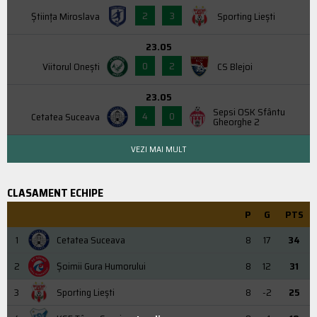
2
3
Știința Miroslava
Sporting Liești
23.05
0
2
Viitorul Onești
CS Blejoi
23.05
Sepsi OSK Sfântu
4
0
Cetatea Suceava
Gheorghe 2
VEZI MAI MULT
CLASAMENT ECHIPE
P
G
PTS
1
Cetatea Suceava
8
17
34
2
Şoimii Gura Humorului
8
12
31
3
Sporting Liești
8
-2
25