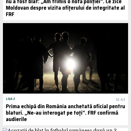
nu a fost blat: „Am trimis o notă poliției”. Ce zice
Moldovan despre vizita ofițerului de integritate al
FRF
LIGA 2
12:43
Prima echipă din România anchetată oficial pentru
blaturi. „Ne-au interogat pe toți”. FRF confirmă
audierile