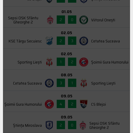
01.05
Sepsi OSK Sfântu
2
0
Viitorul Onești
Gheorghe 2
02.05
2
3
KSE Târgu Secuiesc
Cetatea Suceava
02.05
1
2
Sporting Liești
Şoimii Gura Humorului
08.05
3
1
Cetatea Suceava
Sporting Liești
09.05
4
2
Şoimii Gura Humorului
CS Blejoi
09.05
Sepsi OSK Sfântu
2
0
Știința Miroslava
Gheorghe 2