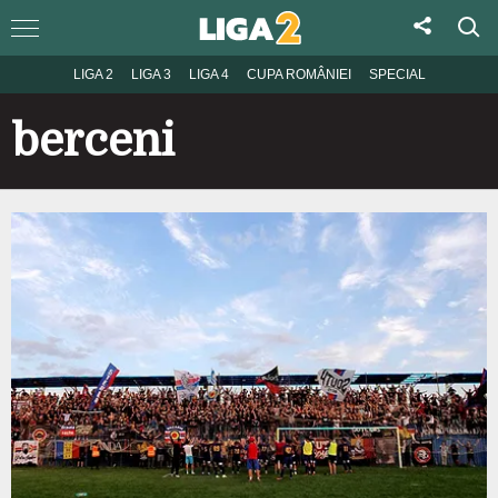
LIGA 2
LIGA 3
LIGA 4
CUPA ROMÂNIEI
SPECIAL
berceni