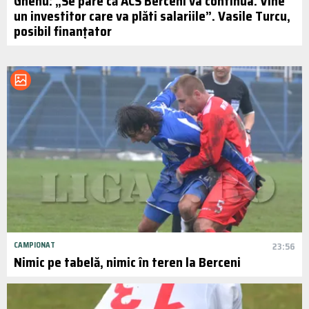
Ghenu: „Se pare că ACS Berceni va continua. Vine
un investitor care va plăti salariile”. Vasile Turcu,
posibil finanțator
CAMPIONAT
23:56
Nimic pe tabelă, nimic în teren la Berceni