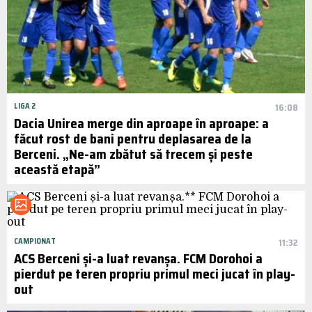
LIGA 2
16:08
Dacia Unirea merge din aproape în aproape: a
făcut rost de bani pentru deplasarea de la
Berceni. „Ne-am zbătut să trecem și peste
această etapă”
CAMPIONAT
11:32
ACS Berceni și-a luat revanșa. FCM Dorohoi a
pierdut pe teren propriu primul meci jucat în play-
out