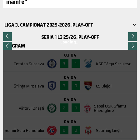
înainte”
SERIA 1 L3 25/26, PLAY-OFF
Loading...
PROGRAM
03.04
3
1
Cetatea Suceava
KSE Târgu Secuiesc
04.04
3
0
Știința Miroslava
CS Blejoi
04.04
Sepsi OSK Sfântu
2
0
Viitorul Onești
Gheorghe 2
04.04
0
0
Şoimii Gura Humorului
Sporting Liești