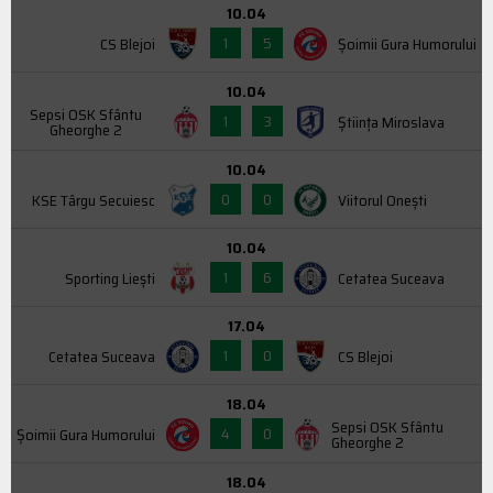
10.04
1
5
CS Blejoi
Şoimii Gura Humorului
10.04
Sepsi OSK Sfântu
1
3
Știința Miroslava
Gheorghe 2
10.04
0
0
KSE Târgu Secuiesc
Viitorul Onești
10.04
1
6
Sporting Liești
Cetatea Suceava
17.04
1
0
Cetatea Suceava
CS Blejoi
18.04
Sepsi OSK Sfântu
4
0
Şoimii Gura Humorului
Gheorghe 2
18.04