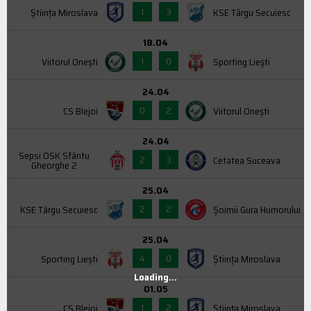
1
3
Știința Miroslava
KSE Târgu Secuiesc
18.04
1
0
Viitorul Onești
Sporting Liești
24.04
0
2
CS Blejoi
Viitorul Onești
24.04
Sepsi OSK Sfântu
2
3
Cetatea Suceava
Gheorghe 2
25.04
2
2
KSE Târgu Secuiesc
Şoimii Gura Humorului
25.04
4
0
Sporting Liești
Știința Miroslava
Loading...
01.05
1
2
CS Blejoi
Știința Miroslava