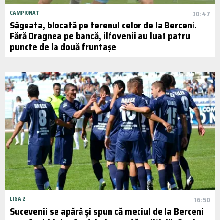
CAMPIONAT
00:47
Săgeata, blocată pe terenul celor de la Berceni.
Fără Dragnea pe bancă, ilfovenii au luat patru
puncte de la două fruntașe
LIGA 2
16:50
Sucevenii se apără și spun că meciul de la Berceni