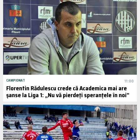
CAMPIONAT
11:00
Florentin Rădulescu crede că Academica mai are
șanse la Liga 1: „Nu vă pierdeți speranțele în noi”