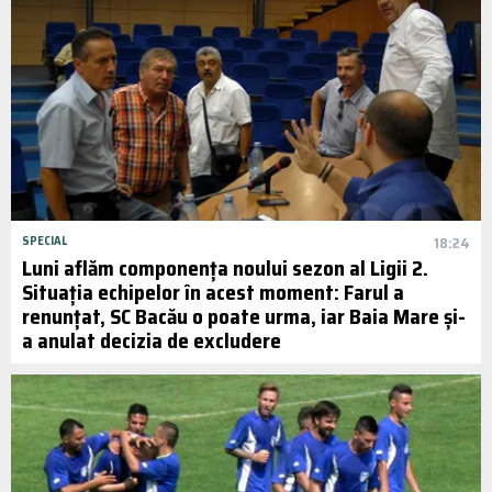
SPECIAL
18:24
Luni aflăm componența noului sezon al Ligii 2.
Situația echipelor în acest moment: Farul a
renunțat, SC Bacău o poate urma, iar Baia Mare și-
a anulat decizia de excludere