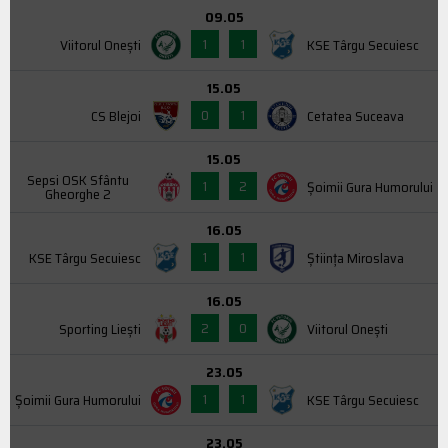
09.05
1
1
Viitorul Onești
KSE Târgu Secuiesc
15.05
0
1
CS Blejoi
Cetatea Suceava
15.05
Sepsi OSK Sfântu
1
2
Şoimii Gura Humorului
Gheorghe 2
16.05
1
1
KSE Târgu Secuiesc
Știința Miroslava
16.05
2
0
Sporting Liești
Viitorul Onești
23.05
1
1
Şoimii Gura Humorului
KSE Târgu Secuiesc
23.05