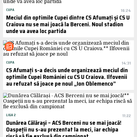
CUPA
16:24
Meciul din optimile Cupei dintre CS Afumați și CS U
Craiova nu se mai joacă la Berceni. Noul stadion
unde va avea loc partida
CUPA
14:31
CS Afumați s-a decis unde organizează meciul din
optimile Cupei României cu CS U Craiova. Ilfovenii
au refuzat să joace pe noul „Ion Oblemenco”
LIGA 2
11:22
Dunărea Călărași – ACS Berceni nu se mai joacă!
Oaspeții nu s-au prezentat la meci, iar echipa
riscă să fie exclusă din campionat