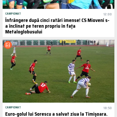
CAMPIONAT
12:00
Înfrângere după cinci ratări imense! CS Mioveni s-
a înclinat pe teren propriu în fața
Metaloglobusului
CAMPIONAT
18:50
Euro-golul lui Sorescu a salvat ziua la Timișoara.