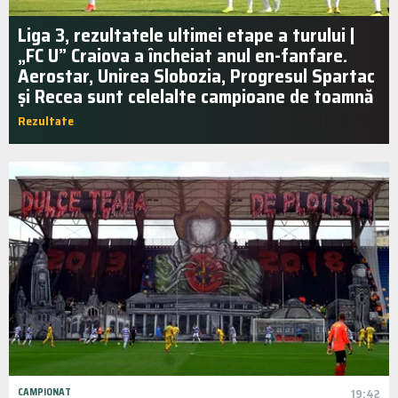
Liga 3, rezultatele ultimei etape a turului |
„FC U” Craiova a încheiat anul en-fanfare.
Aerostar, Unirea Slobozia, Progresul Spartac
și Recea sunt celelalte campioane de toamnă
Rezultate
17:29 | nov.. 2019
CAMPIONAT
19:42