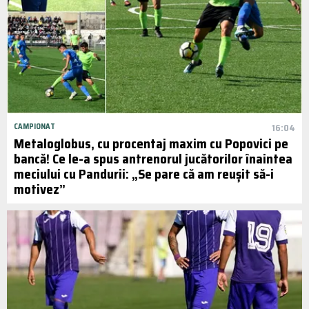
CAMPIONAT
16:04
Metaloglobus, cu procentaj maxim cu Popovici pe
bancă! Ce le-a spus antrenorul jucătorilor înaintea
meciului cu Pandurii: „Se pare că am reușit să-i
motivez”