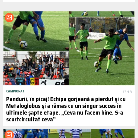
CAMPIONAT
13:18
Pandurii, în picaj! Echipa gorjeană a pierdut și cu
Metaloglobus și a rămas cu un singur succes în
ultimele șapte etape. „Ceva nu facem bine. S-a
scurtcircuitat ceva”