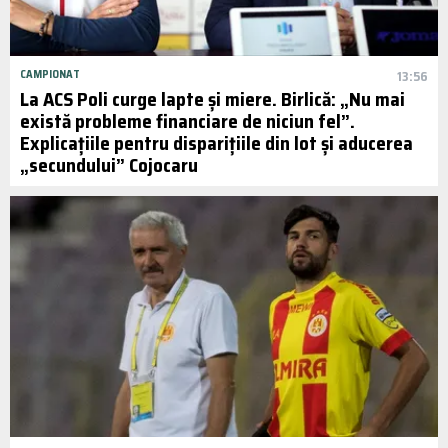
CAMPIONAT
13:56
La ACS Poli curge lapte și miere. Birlică: „Nu mai
există probleme financiare de niciun fel”.
Explicațiile pentru disparițiile din lot și aducerea
„secundului” Cojocaru