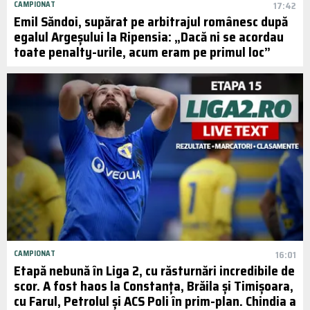
CAMPIONAT
17:42
Emil Săndoi, supărat pe arbitrajul românesc după
egalul Argeșului la Ripensia: „Dacă ni se acordau
toate penalty-urile, acum eram pe primul loc”
CAMPIONAT
16:01
Etapă nebună în Liga 2, cu răsturnări incredibile de
scor. A fost haos la Constanța, Brăila și Timișoara,
cu Farul, Petrolul și ACS Poli în prim-plan. Chindia a