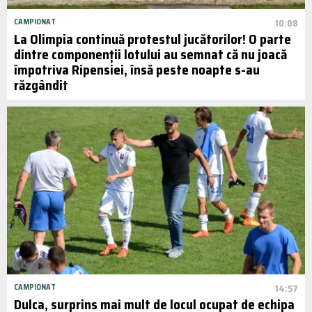
CAMPIONAT
10:08
La Olimpia continuă protestul jucătorilor! O parte
dintre componenții lotului au semnat că nu joacă
împotriva Ripensiei, însă peste noapte s-au
răzgândit
CAMPIONAT
14:57
Dulca, surprins mai mult de locul ocupat de echipa