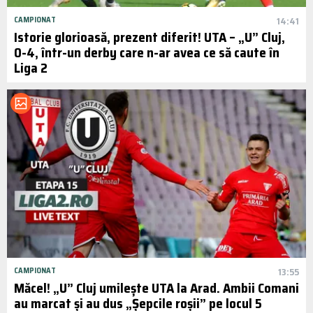
CAMPIONAT
14:41
Istorie glorioasă, prezent diferit! UTA – „U” Cluj,
0-4, într-un derby care n-ar avea ce să caute în
Liga 2
CAMPIONAT
13:55
Măcel! „U” Cluj umilește UTA la Arad. Ambii Comani
au marcat și au dus „Șepcile roșii” pe locul 5