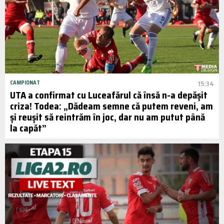
CAMPIONAT
15:34
UTA a confirmat cu Luceafărul că însă n-a depășit
criza! Todea: „Dădeam semne că putem reveni, am
și reușit să reintrăm în joc, dar nu am putut până
la capăt”