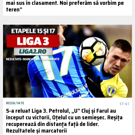
mai sus în clasament. Noi preferăm să vorbim pe
teren”
REZULTATE
17:41
S-a reluat Liga 3. Petrolul, „U” Cluj și Farul au
început cu victorii, Oțelul cu un semieșec. Reșița
recuperează din distanța față de lider.
Rezultatele și marcatorii