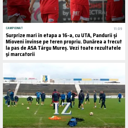
CAMPIONAT
11:09
Surprize mari în etapa a 16-a, cu UTA, Pandurii și
Mioveni învinse pe teren propriu. Dunărea a trecut
la pas de ASA Târgu Mureș. Vezi toate rezultatele
și marcatorii