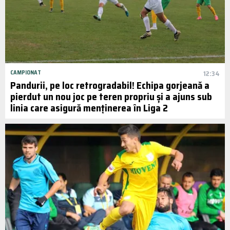
CAMPIONAT
12:34
Pandurii, pe loc retrogradabil! Echipa gorjeană a
pierdut un nou joc pe teren propriu și a ajuns sub
linia care asigură menținerea în Liga 2