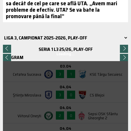
sa decât de cel pe care se află UTA. „Avem mari
probleme de efectiv. UTA? Se va bate la
promovare până la final”
SERIA 1 L3 25/26, PLAY-OFF
Loading...
PROGRAM
03.04
3
1
Cetatea Suceava
KSE Târgu Secuiesc
04.04
3
0
Știința Miroslava
CS Blejoi
04.04
Sepsi OSK Sfântu
2
0
Viitorul Onești
Gheorghe 2
04.04