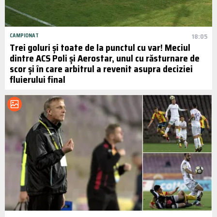
CAMPIONAT
18:05
Trei goluri și toate de la punctul cu var! Meciul
dintre ACS Poli și Aerostar, unul cu răsturnare de
scor și în care arbitrul a revenit asupra deciziei
fluierului final