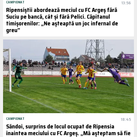
CAMPIONAT
13:56
Ripensiștii abordează meciul cu FC Argeș fără
Suciu pe bancă, cât și fără Pelici. Căpitanul
timișorenilor: „Ne așteaptă un joc infernal de
greu”
CAMPIONAT
18:45
Săndoi, surprins de locul ocupat de Ripensia
înaintea meciului cu FC Argeș. „Mă așteptam să fie