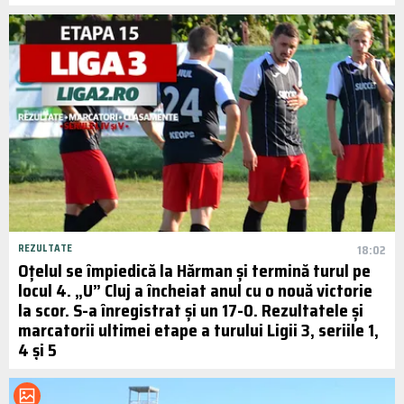
REZULTATE
18:02
Oțelul se împiedică la Hărman și termină turul pe
locul 4. „U” Cluj a încheiat anul cu o nouă victorie
la scor. S-a înregistrat și un 17-0. Rezultatele și
marcatorii ultimei etape a turului Ligii 3, seriile 1,
4 și 5