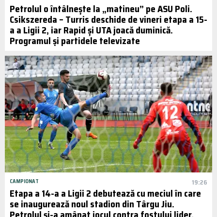
Petrolul o întâlnește la „matineu” pe ASU Poli.
Csikszereda – Turris deschide de vineri etapa a 15-
a a Ligii 2, iar Rapid și UTA joacă duminică.
Programul și partidele televizate
CAMPIONAT
19:26
Etapa a 14-a a Ligii 2 debutează cu meciul în care
se inaugurează noul stadion din Târgu Jiu.
Petrolul și-a amânat jocul contra fostului lider.