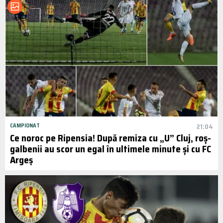
CAMPIONAT
21:04
Ce noroc pe Ripensia! După remiza cu „U” Cluj, roș-
galbenii au scor un egal în ultimele minute și cu FC
Argeș