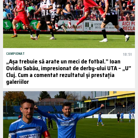
CAMPIONAT
18:51
„Așa trebuie să arate un meci de fotbal.” Ioan
Ovidiu Sabău, impresionat de derby-ului UTA – „U”
Cluj. Cum a comentat rezultatul și prestația
galeriilor