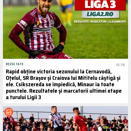
REZULTATE
16:36
Rapid obține victoria sezonului la Cernavodă,
Oțelul, SR Brașov și Craiova lui Mititelu câștigă și
ele. Csikszereda se împiedică, Minaur ia toate
punctele. Rezultatele și marcatorii ultimei etape
a turului Ligii 3