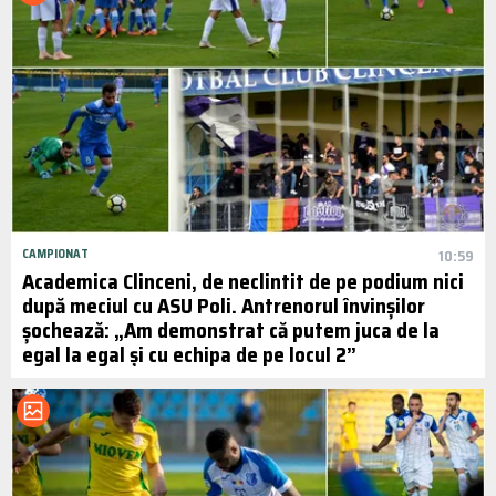
CAMPIONAT
10:59
Academica Clinceni, de neclintit de pe podium nici
după meciul cu ASU Poli. Antrenorul învinșilor
șochează: „Am demonstrat că putem juca de la
egal la egal și cu echipa de pe locul 2”