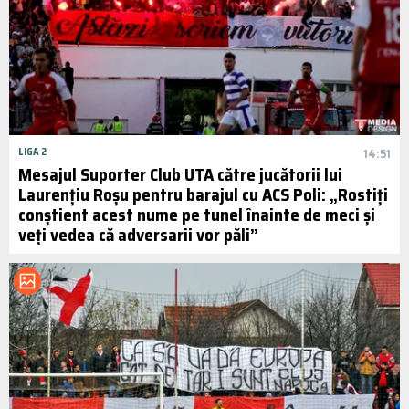
LIGA 2
14:51
Mesajul Suporter Club UTA către jucătorii lui
Laurențiu Roșu pentru barajul cu ACS Poli: „Rostiți
conștient acest nume pe tunel înainte de meci și
veți vedea că adversarii vor păli”