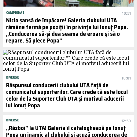
CAMPIONAT
10:51
Nicio șansă de împăcare! Galeria clubului UTA
rămâne fermă pe poziții în privința lui Ionuț Popa.
„Conducerea să-și dea seama de eroare și să o
repare. Să plece Popa”
DIVERSE
18:01
Răspunsul conducerii clubului UTA față de
comunicatul suporterilor. Care crede că este locul
celor de la Suporter Club UTA și motivul aducerii
lui Ionuț Popa
DIVERSE
12:59
„Război” la UTA! Galeria îl cataloghează pe Ionuț
Popa un inamic al clubului și acuză conducerea de