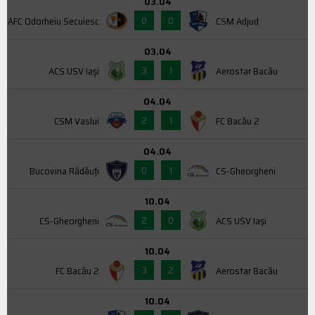
03.04
0
0
AFC Odorheiu Secuiesc
CSM Adjud
03.04
3
1
ACS USV Iaşi
Aerostar Bacău
04.04
2
1
CSM Vaslui
FC Bacău 2
04.04
0
1
Bucovina Rădăuți
CS-Gheorgheni
10.04
2
0
CS-Gheorgheni
ACS USV Iaşi
10.04
3
2
FC Bacău 2
Aerostar Bacău
10.04