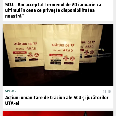
SCU: „Am acceptat termenul de 20 ianuarie ca
ultimul în ceea ce privește disponibilitatea
noastră”
SPECIAL
18:16
Acțiuni umanitare de Crăciun ale SCU și jucătorilor
UTA-ei