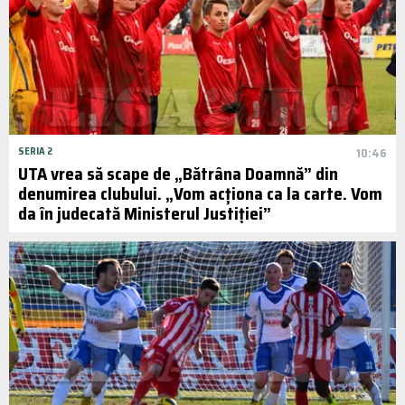
SERIA 2
10:46
UTA vrea să scape de „Bătrâna Doamnă” din
denumirea clubului. „Vom acționa ca la carte. Vom
da în judecată Ministerul Justiției”