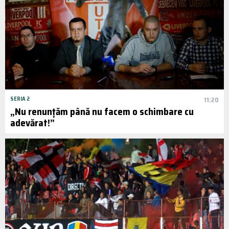
SERIA 2
11:20
„Nu renunțăm până nu facem o schimbare cu
adevărat!”