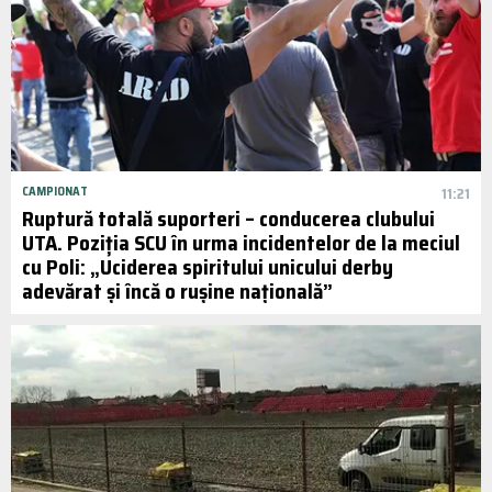
CAMPIONAT
11:21
Ruptură totală suporteri – conducerea clubului
UTA. Poziția SCU în urma incidentelor de la meciul
cu Poli: „Uciderea spiritului unicului derby
adevărat și încă o rușine națională”