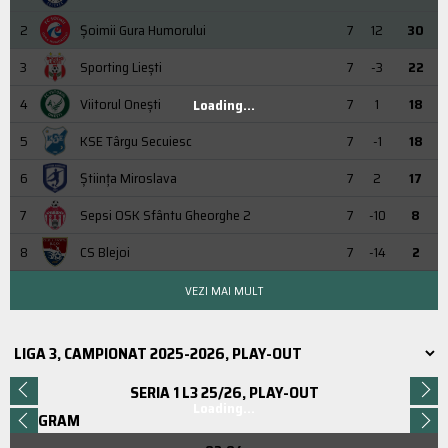
2
Şoimii Gura Humorului
7
12
30
3
Sporting Liești
7
-3
22
4
Viitorul Onești
7
1
18
Loading...
5
KSE Târgu Secuiesc
7
-1
18
6
Știința Miroslava
7
2
17
7
Sepsi OSK Sfântu Gheorghe 2
7
-10
8
8
CS Blejoi
7
-14
2
VEZI MAI MULT
SERIA 1 L3 25/26, PLAY-OUT
Loading...
PROGRAM