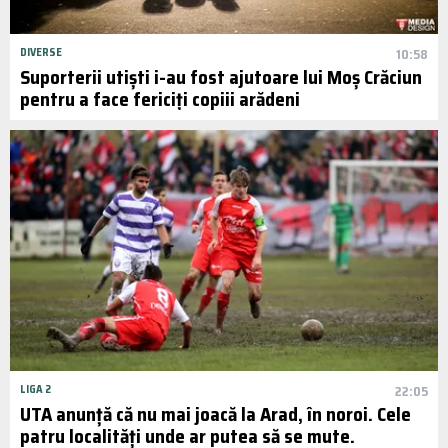
DIVERSE
10:58
Suporterii utiști i-au fost ajutoare lui Moș Crăciun
pentru a face fericiți copiii arădeni
LIGA 2
22:05
UTA anunță că nu mai joacă la Arad, în noroi. Cele
patru localități unde ar putea să se mute.