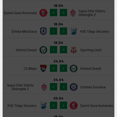
18.04
Sepsi OSK Sfântu
4
0
Şoimii Gura Humorului
Gheorghe 2
18.04
1
3
Știința Miroslava
KSE Târgu Secuiesc
18.04
1
0
Viitorul Onești
Sporting Liești
24.04
0
2
CS Blejoi
Viitorul Onești
24.04
Sepsi OSK Sfântu
2
3
Cetatea Suceava
Gheorghe 2
25.04
2
2
KSE Târgu Secuiesc
Şoimii Gura Humorului
25.04