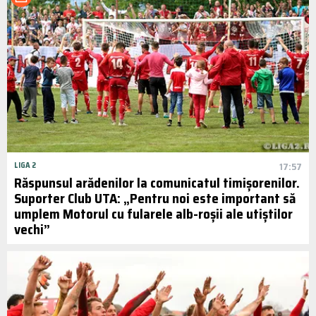
LIGA 2
17:57
Răspunsul arădenilor la comunicatul timișorenilor.
Suporter Club UTA: „Pentru noi este important să
umplem Motorul cu fularele alb-roșii ale utiștilor
vechi”