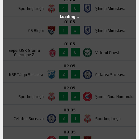
4
0
Sporting Liești
Știința Miroslava
Loading...
01.05
1
2
CS Blejoi
Știința Miroslava
01.05
Sepsi OSK Sfântu
2
0
Viitorul Onești
Gheorghe 2
02.05
2
3
KSE Târgu Secuiesc
Cetatea Suceava
02.05
1
2
Sporting Liești
Şoimii Gura Humorului
08.05
3
1
Cetatea Suceava
Sporting Liești
09.05