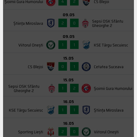
4
2
Şoimii Gura Humorului
CS Blejoi
09.05
Sepsi OSK Sfântu
2
0
Știința Miroslava
Gheorghe 2
09.05
1
1
Viitorul Onești
KSE Târgu Secuiesc
15.05
0
1
CS Blejoi
Cetatea Suceava
15.05
Sepsi OSK Sfântu
1
2
Şoimii Gura Humorului
Gheorghe 2
16.05
1
1
KSE Târgu Secuiesc
Știința Miroslava
16.05
2
0
Sporting Liești
Viitorul Onești