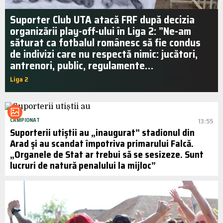
Suporter Club UTA atacă FRF după decizia
organizării play-off-ului în Liga 2: ”Ne-am
săturat ca fotbalul românesc să fie condus
de indivizi care nu respectă nimic: jucători,
antrenori, public, regulamente…
Liga 2
19:50 | mai. 2020
CAMPIONAT
13:55
Suporterii utiștii au „inaugurat” stadionul din
Arad și au scandat împotriva primarului Falcă.
„Organele de Stat ar trebui să se sesizeze. Sunt
lucruri de natură penalului la mijloc”