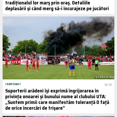
tradiționalul lor marș prin oraș. Detaliile
deplasării și când merg să-i încurajeze pe jucători
CAMPIONAT
12:31
Suporterii arădeni își exprimă îngrijorarea în
privința onoarei și bunului nume al clubului UTA:
„Suntem primii care manifestăm toleranță 0 față
de orice încercări de trișare”