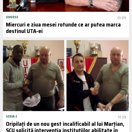
DIVERSE
13:25
Miercuri e ziua mesei rotunde ce ar putea marca
destinul UTA-ei
SERIA 2
11:35
Oripilați de un nou gest incalificabil al lui Marțian,
SCU solicită intervenția instituțiilor abilitate în