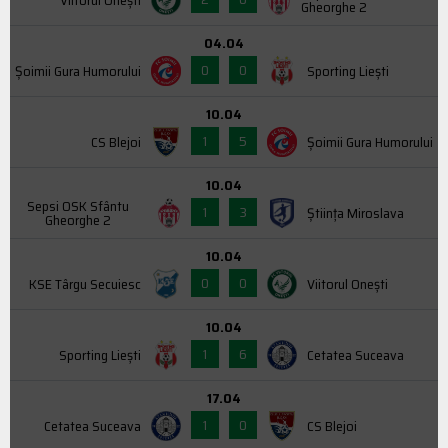
Gheorghe 2
04.04
0
0
Şoimii Gura Humorului
Sporting Liești
10.04
1
5
CS Blejoi
Şoimii Gura Humorului
10.04
Sepsi OSK Sfântu
1
3
Știința Miroslava
Gheorghe 2
10.04
0
0
KSE Târgu Secuiesc
Viitorul Onești
10.04
1
6
Sporting Liești
Cetatea Suceava
17.04
1
0
Cetatea Suceava
CS Blejoi