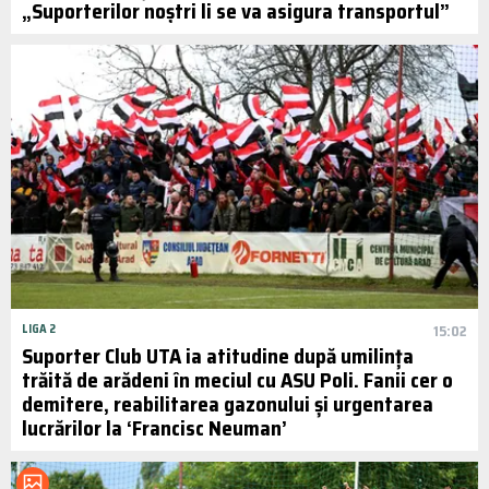
„Suporterilor noștri li se va asigura transportul”
LIGA 2
15:02
Suporter Club UTA ia atitudine după umilința
trăită de arădeni în meciul cu ASU Poli. Fanii cer o
demitere, reabilitarea gazonului și urgentarea
lucrărilor la ‘Francisc Neuman’