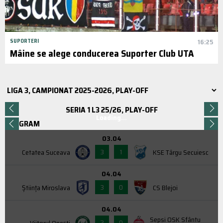
SUPORTERI
16:25
Mâine se alege conducerea Suporter Club UTA
SERIA 1 L3 25/26, PLAY-OFF
Loading...
PROGRAM
03.04
3
1
Cetatea Suceava
KSE Târgu Secuiesc
04.04
3
0
Știința Miroslava
CS Blejoi
04.04
Sepsi OSK Sfântu
2
0
Viitorul Onești