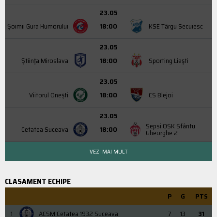
23.05
Şoimii Gura Humorului
18:00
KSE Târgu Secuiesc
23.05
Știința Miroslava
18:00
Sporting Liești
23.05
Viitorul Onești
18:00
CS Blejoi
23.05
Sepsi OSK Sfântu
Cetatea Suceava
18:00
Gheorghe 2
VEZI MAI MULT
CLASAMENT ECHIPE
P
G
PTS
1
ACSM Cetatea 1932 Suceava
7
13
31