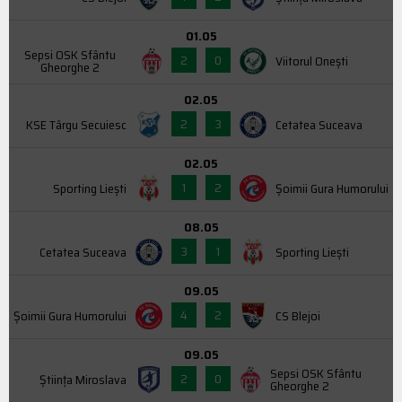
01.05
Sepsi OSK Sfântu
2
0
Viitorul Onești
Gheorghe 2
02.05
2
3
KSE Târgu Secuiesc
Cetatea Suceava
02.05
1
2
Sporting Liești
Şoimii Gura Humorului
08.05
3
1
Cetatea Suceava
Sporting Liești
09.05
4
2
Şoimii Gura Humorului
CS Blejoi
09.05
Sepsi OSK Sfântu
2
0
Știința Miroslava
Gheorghe 2