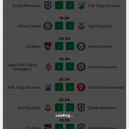
1
3
Știința Miroslava
KSE Târgu Secuiesc
18.04
1
0
Viitorul Onești
Sporting Liești
24.04
0
2
CS Blejoi
Viitorul Onești
24.04
Sepsi OSK Sfântu
2
3
Cetatea Suceava
Gheorghe 2
25.04
2
2
KSE Târgu Secuiesc
Şoimii Gura Humorului
25.04
4
0
Sporting Liești
Știința Miroslava
Loading...
01.05
1
2
CS Blejoi
Știința Miroslava