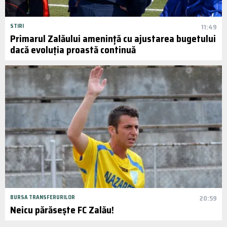
STIRI
11:49
Primarul Zalăului amenință cu ajustarea bugetului
dacă evoluția proastă continuă
BURSA TRANSFERURILOR
20:59
Neicu părăsește FC Zalău!