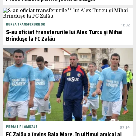
BURSA TRANSFERURILOR
11:02
S-au oficiat transferurile lui Alex Turcu și Mihai
Brîndușe la FC Zalău
PREGĂTIRI, AMICALE
07:14
FC Zalău a învins Baia Mare, în ultimul amical al