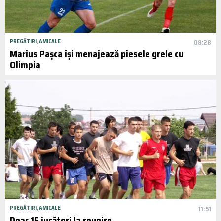
PREGĂTIRI, AMICALE
08:28
Marius Pașca își menajează piesele grele cu
Olimpia
PREGĂTIRI, AMICALE
11:51
Doar 15 jucători la reunire