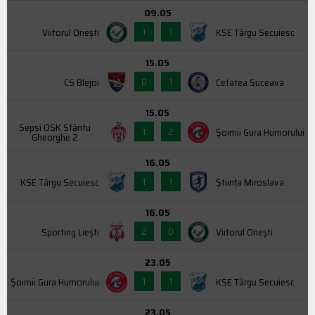
09.05
1
1
Viitorul Onești
KSE Târgu Secuiesc
15.05
0
1
CS Blejoi
Cetatea Suceava
15.05
Sepsi OSK Sfântu
1
2
Şoimii Gura Humorului
Gheorghe 2
16.05
1
1
KSE Târgu Secuiesc
Știința Miroslava
16.05
2
0
Sporting Liești
Viitorul Onești
23.05
1
1
Şoimii Gura Humorului
KSE Târgu Secuiesc
23.05