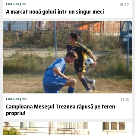
LIGI JUDEȚENE
19:37
A marcat nouă goluri într-un singur meci
LIGI JUDEȚENE
21:12
Campioana Meseșul Treznea răpusă pe teren
propriu!