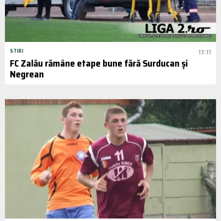
STIRI
13:11
FC Zalău rămâne etape bune fără Surducan și
Negrean