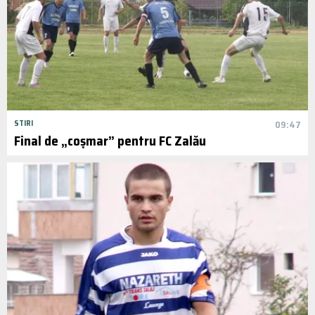
STIRI
09:47
Final de „coșmar” pentru FC Zalău