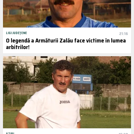
LIGI JUDEȚENE
21:16
O legendă a Armăturii Zalău face victime în lumea
arbitrilor!
STIRI