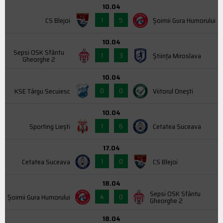
10.04
1
5
CS Blejoi
Şoimii Gura Humorului
10.04
Sepsi OSK Sfântu
1
3
Știința Miroslava
Gheorghe 2
10.04
0
0
KSE Târgu Secuiesc
Viitorul Onești
10.04
1
6
Sporting Liești
Cetatea Suceava
17.04
1
0
Cetatea Suceava
CS Blejoi
18.04
Sepsi OSK Sfântu
4
0
Şoimii Gura Humorului
Gheorghe 2
18.04