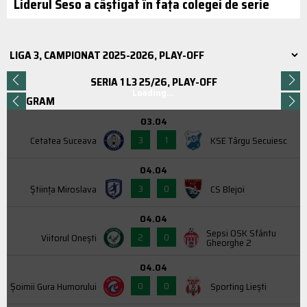
Liderul Seso a câștigat în fața colegei de serie
SERIA 1 L3 25/26, PLAY-OFF
Loading...
PROGRAM
03.04
3
1
Cetatea Suceava
KSE Târgu Secuiesc
04.04
3
0
Știința Miroslava
CS Blejoi
04.04
Sepsi OSK Sfântu
2
0
Viitorul Onești
Gheorghe 2
04.04
0
0
Şoimii Gura Humorului
Sporting Liești