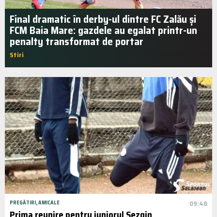
Final dramatic în derby-ul dintre FC Zalău și
FCM Baia Mare: gazdele au egalat printr-un
penalty transformat de portar
Stiri
14:52 | mart.. 2015
PREGĂTIRI, AMICALE
09:48
Prima reunire pentru juniorul Sezgin