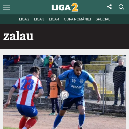
LIGA 2
LIGA 3
LIGA 4
CUPA ROMÂNIEI
SPECIAL
zalau