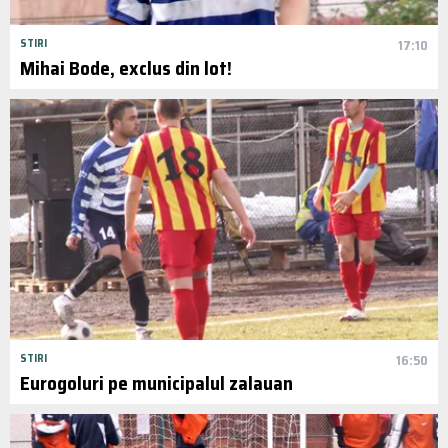
STIRI
17:10
Mihai Bode, exclus din lot!
STIRI
16:50
Eurogoluri pe municipalul zalauan