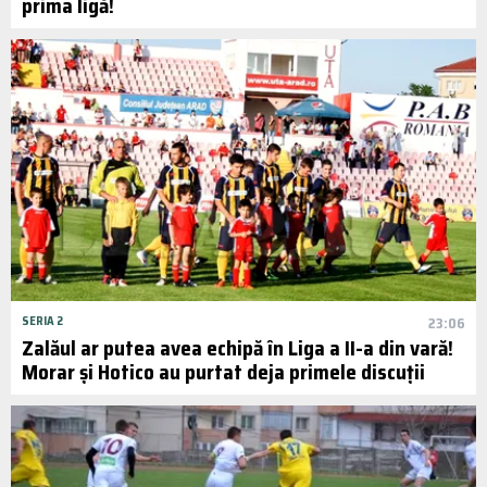
prima ligă!
SERIA 2
23:06
Zalăul ar putea avea echipă în Liga a II-a din vară!
Morar și Hotico au purtat deja primele discuții