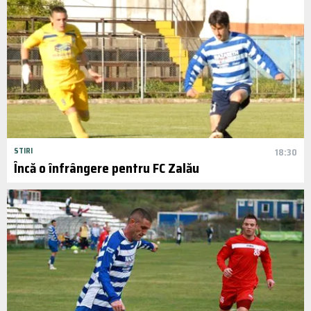
STIRI
18:30
Încă o înfrângere pentru FC Zalău