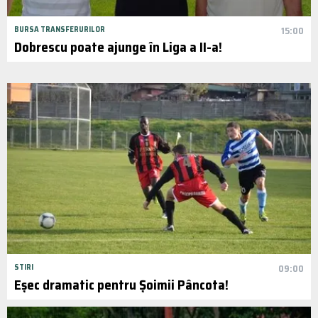
BURSA TRANSFERURILOR
15:00
Dobrescu poate ajunge în Liga a II-a!
STIRI
09:00
Eșec dramatic pentru Șoimii Pâncota!