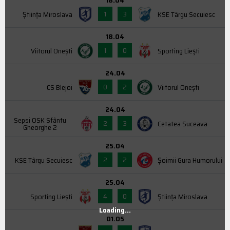
1
3
Știința Miroslava
KSE Târgu Secuiesc
18.04
1
0
Viitorul Onești
Sporting Liești
24.04
0
2
CS Blejoi
Viitorul Onești
24.04
Sepsi OSK Sfântu
2
3
Cetatea Suceava
Gheorghe 2
25.04
2
2
KSE Târgu Secuiesc
Şoimii Gura Humorului
25.04
4
0
Sporting Liești
Știința Miroslava
Loading...
01.05