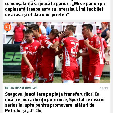
cu nonșalanță să joacă la pariuri. „Mi se par un pic
deplasată treaba asta cu interzisul. Îmi fac bilet
de acasă și i-l dau unui prieten”
BURSA TRANSFERURILOR
19:33
Snagovul joacă tare pe piața transferurilor! Cu
încă trei noi achiziții puternice, Sportul se înscrie
serios în lupta pentru promovare, alături de
Petrolul și „U” Cluj