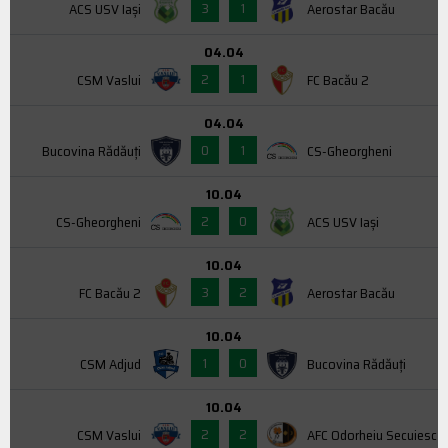
3
1
ACS USV Iaşi
Aerostar Bacău
04.04
2
1
CSM Vaslui
FC Bacău 2
04.04
0
1
Bucovina Rădăuți
CS-Gheorgheni
10.04
2
0
CS-Gheorgheni
ACS USV Iaşi
10.04
3
2
FC Bacău 2
Aerostar Bacău
10.04
1
0
CSM Adjud
Bucovina Rădăuți
10.04
2
2
CSM Vaslui
AFC Odorheiu Secuiesc