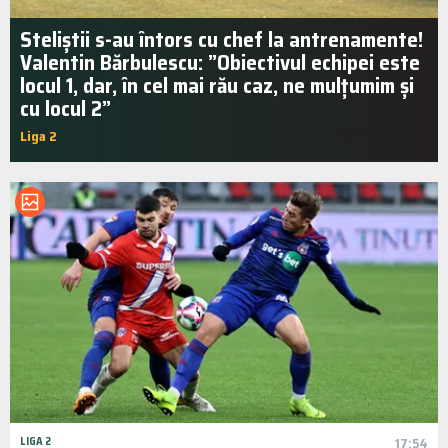
Steliștii s-au întors cu chef la antrenamente!
Valentin Bărbulescu: ”Obiectivul echipei este
locul 1, dar, în cel mai rău caz, ne mulțumim și
cu locul 2”
Liga 2
18:17 | ian.. 2023
LIGA 2
17:54