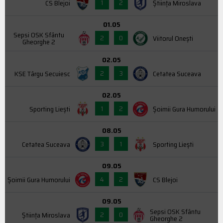
1
2
CS Blejoi
Știința Miroslava
01.05
Sepsi OSK Sfântu
2
0
Viitorul Onești
Gheorghe 2
02.05
2
3
KSE Târgu Secuiesc
Cetatea Suceava
02.05
1
2
Sporting Liești
Şoimii Gura Humorului
08.05
3
1
Cetatea Suceava
Sporting Liești
09.05
4
2
Şoimii Gura Humorului
CS Blejoi
09.05
Sepsi OSK Sfântu
2
0
Știința Miroslava
Gheorghe 2