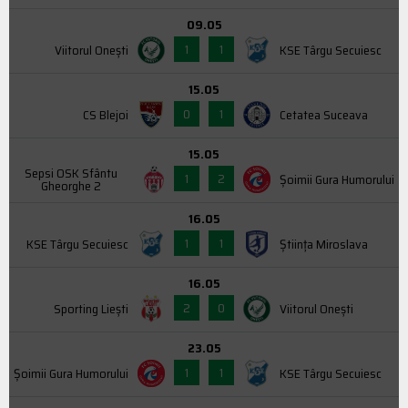
09.05
1
1
Viitorul Onești
KSE Târgu Secuiesc
15.05
0
1
CS Blejoi
Cetatea Suceava
15.05
Sepsi OSK Sfântu
1
2
Şoimii Gura Humorului
Gheorghe 2
16.05
1
1
KSE Târgu Secuiesc
Știința Miroslava
16.05
2
0
Sporting Liești
Viitorul Onești
23.05
1
1
Şoimii Gura Humorului
KSE Târgu Secuiesc