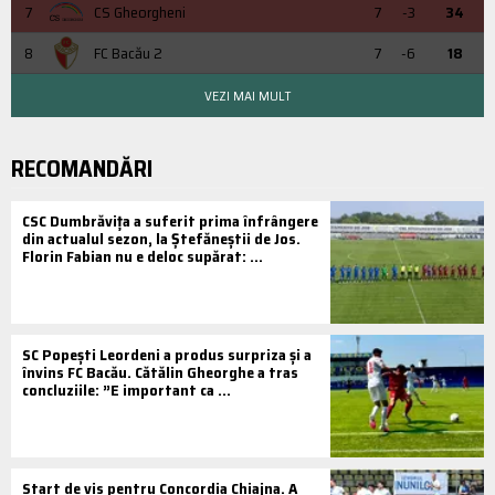
7
CS Gheorgheni
7
-3
34
8
FC Bacău 2
7
-6
18
VEZI MAI MULT
RECOMANDĂRI
CSC Dumbrăvița a suferit prima înfrângere
din actualul sezon, la Ștefăneștii de Jos.
Florin Fabian nu e deloc supărat: ...
SC Popești Leordeni a produs surpriza și a
învins FC Bacău. Cătălin Gheorghe a tras
concluziile: ”E important ca ...
Start de vis pentru Concordia Chiajna. A