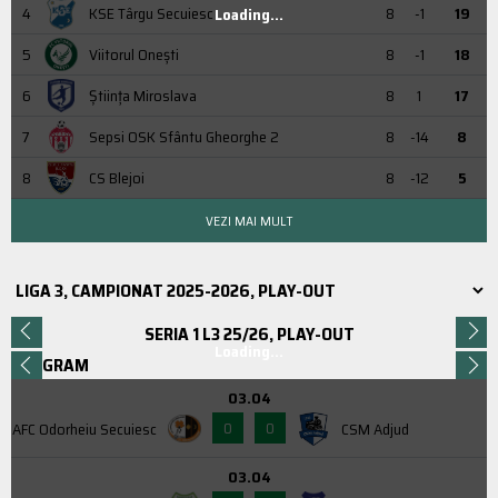
4
KSE Târgu Secuiesc
8
-1
19
Loading...
5
Viitorul Onești
8
-1
18
6
Știința Miroslava
8
1
17
7
Sepsi OSK Sfântu Gheorghe 2
8
-14
8
8
CS Blejoi
8
-12
5
VEZI MAI MULT
SERIA 1 L3 25/26, PLAY-OUT
Loading...
PROGRAM
03.04
0
0
AFC Odorheiu Secuiesc
CSM Adjud
03.04