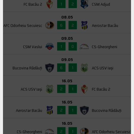
1
2
FC Bacău 2
CSM Adjud
08.05
6
2
AFC Odorheiu Secuiesc
Aerostar Bacău
09.05
1
0
CSM Vaslui
CS-Gheorgheni
09.05
6
1
Bucovina Rădăuți
ACS USV Iaşi
16.05
2
1
ACS USV Iaşi
FC Bacău 2
16.05
2
1
Aerostar Bacău
Bucovina Rădăuți
16.05
2
1
CS-Gheorgheni
AFC Odorheiu Secuiesc