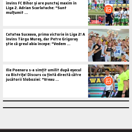
învins FC Bihor și are punctaj maxim în
Liga 2. Adrian Scarlatache: ”Sunt
mulțumit ...
Cetatea Suceava, prima victorie în Liga 2! A
învins Târgu Mureș, dar Petre Grigoraș
știe că greul abia începe: ”Vedem ...
Ilie Poenaru s-a simțit umilit după eșecul
cu Bistrița! Discurs cu țintă directă către
jucătorii Sloboziei: ”Vreau ...