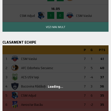
16.05
1
0
CSM Adjud
CSM Vaslui
VEZI MAI MULT
CLASAMENT ECHIPE
P
G
PTS
1
CSM Vaslui
7
1
41
2
AFC Odorheiu Secuiesc
7
5
40
3
ACS USV Iaşi
7
-4
37
4
Bucovina Rădăuți
7
3
36
Loading...
5
CSM Adjud
7
6
35
6
Aerostar Bacău
7
-2
35