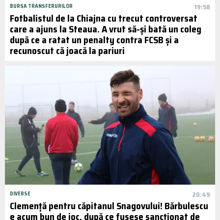
BURSA TRANSFERURILOR
19:58
Fotbalistul de la Chiajna cu trecut controversat
care a ajuns la Steaua. A vrut să-și bată un coleg
după ce a ratat un penalty contra FCSB și a
recunoscut că joacă la pariuri
DIVERSE
20:49
Clemență pentru căpitanul Snagovului! Bărbulescu
e acum bun de joc, după ce fusese sancționat de