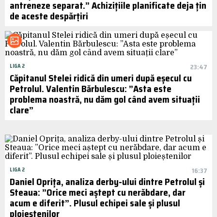
antreneze separat.” Achizițiile planificate deja țin
de aceste despărțiri
LIGA 2
23:47
Căpitanul Stelei ridică din umeri după eșecul cu
Petrolul. Valentin Bărbulescu: ”Asta este
problema noastră, nu dăm gol când avem situații
clare”
LIGA 2
16:37
Daniel Oprița, analiza derby-ului dintre Petrolul și
Steaua: ”Orice meci aștept cu nerăbdare, dar
acum e diferit”. Plusul echipei sale și plusul
ploieștenilor