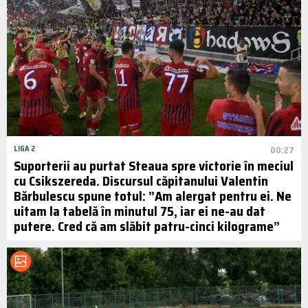
LIGA 2
00:27
Suporterii au purtat Steaua spre victorie în meciul
cu Csikszereda. Discursul căpitanului Valentin
Bărbulescu spune totul: ”Am alergat pentru ei. Ne
uitam la tabelă în minutul 75, iar ei ne-au dat
putere. Cred că am slăbit patru-cinci kilograme”