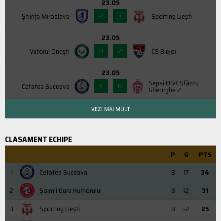
23.05
2
3
Știința Miroslava
Sporting Liești
23.05
0
2
Viitorul Onești
CS Blejoi
23.05
Sepsi OSK Sfântu
4
0
Cetatea Suceava
Gheorghe 2
VEZI MAI MULT
CLASAMENT ECHIPE
P
G
PTS
1
Cetatea Suceava
8
17
34
2
Şoimii Gura Humorului
8
12
31
3
Sporting Liești
8
-2
25