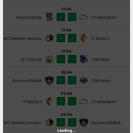
17.04
2
2
Aerostar Bacău
CS-Gheorgheni
17.04
4
2
AFC Odorheiu Secuiesc
FC Bacău 2
17.04
1
1
ACS USV Iaşi
CSM Adjud
18.04
0
3
Bucovina Rădăuți
CSM Vaslui
24.04
3
1
FC Bacău 2
CS-Gheorgheni
24.04
2
2
AFC Odorheiu Secuiesc
Bucovina Rădăuți
Loading...