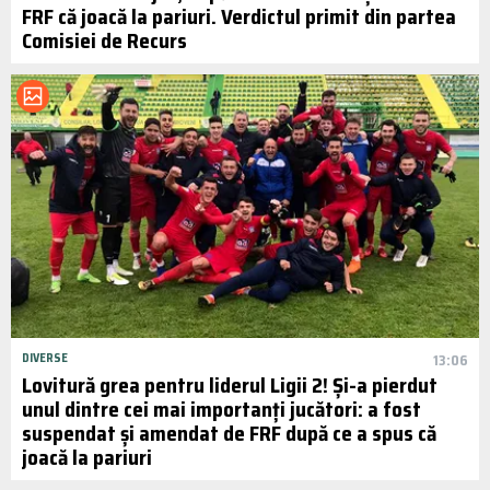
FRF că joacă la pariuri. Verdictul primit din partea
Comisiei de Recurs
DIVERSE
13:06
Lovitură grea pentru liderul Ligii 2! Și-a pierdut
unul dintre cei mai importanți jucători: a fost
suspendat și amendat de FRF după ce a spus că
joacă la pariuri