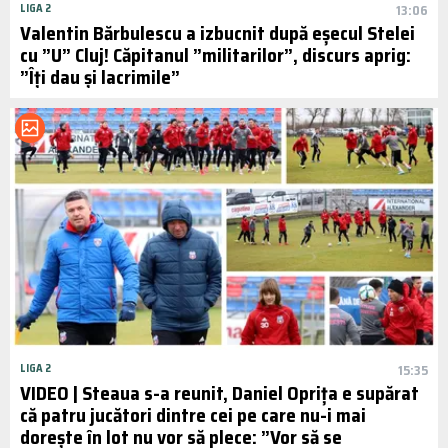
LIGA 2
13:06
Valentin Bărbulescu a izbucnit după eșecul Stelei
cu ”U” Cluj! Căpitanul ”militarilor”, discurs aprig:
”Îți dau și lacrimile”
LIGA 2
15:35
VIDEO | Steaua s-a reunit, Daniel Oprița e supărat
că patru jucători dintre cei pe care nu-i mai
dorește în lot nu vor să plece: ”Vor să se