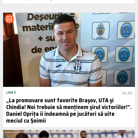
LIGA 2
14:35
„La promovare sunt favorite Brașov, UTA și
Chindia! Noi trebuie să menținem șirul victoriilor!”.
Daniel Oprița îi îndeamnă pe jucători să uite
meciul cu Șoimii