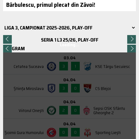
Bărbulescu, primul plecat din Zăvoi!
SERIA 1 L3 25/26, PLAY-OFF
Loading...
PROGRAM
03.04
3
1
Cetatea Suceava
KSE Târgu Secuiesc
04.04
3
0
Știința Miroslava
CS Blejoi
04.04
Sepsi OSK Sfântu
2
0
Viitorul Onești
Gheorghe 2
04.04
0
0
Şoimii Gura Humorului
Sporting Liești