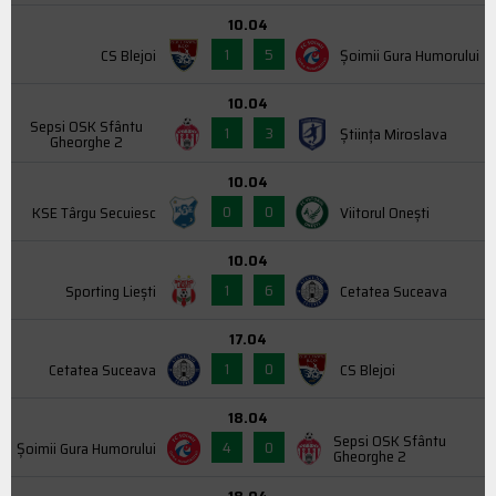
10.04
1
5
CS Blejoi
Şoimii Gura Humorului
10.04
Sepsi OSK Sfântu
1
3
Știința Miroslava
Gheorghe 2
10.04
0
0
KSE Târgu Secuiesc
Viitorul Onești
10.04
1
6
Sporting Liești
Cetatea Suceava
17.04
1
0
Cetatea Suceava
CS Blejoi
18.04
Sepsi OSK Sfântu
4
0
Şoimii Gura Humorului
Gheorghe 2
18.04