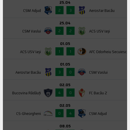
25.04
2
3
CSM Adjud
Aerostar Bacău
25.04
2
2
CSM Vaslui
ACS USV Iaşi
01.05
1
1
ACS USV Iaşi
AFC Odorheiu Secuiesc
01.05
3
0
Aerostar Bacău
CSM Vaslui
02.05
4
0
Bucovina Rădăuți
FC Bacău 2
02.05
0
4
CS-Gheorgheni
CSM Adjud
08.05