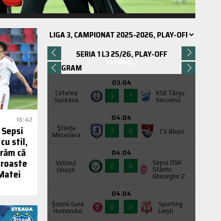
SERIA 1 L3 25/26, PLAY-OFF
Loading...
PROGRAM
03.04
Cetatea
KSE Târgu
3
1
Suceava
Secuiesc
04.04
16:42
Știința
 Sepsi
3
0
CS Blejoi
Miroslava
u stil,
trăm că
04.04
proaste
Sepsi OSK
Viitorul
2
0
Sfântu
Onești
Matei
Gheorghe 2
04.04
Şoimii Gura
Sporting
0
0
Humorului
Liești