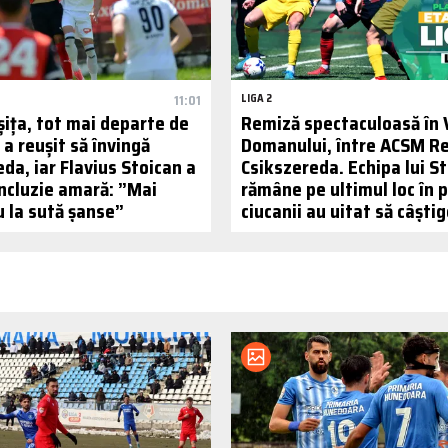
11:01
LIGA 2
ița, tot mai departe de
Remiză spectaculoasă în 
 a reușit să învingă
Domanului, între ACSM Reș
da, iar Flavius Stoican a
Csikszereda. Echipa lui S
oncluzie amară: ”Mai
rămâne pe ultimul loc în p
 la sută șanse”
ciucanii au uitat să câștig