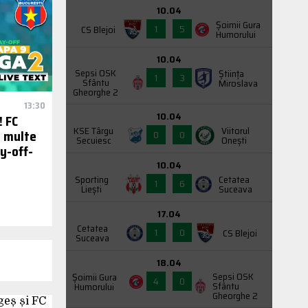
10.04
Şoimii Gura
1
5
CS Blejoi
Humorului
10.04
Sepsi OSK
Știința
1
3
Sfântu
Miroslava
Gheorghe 2
13:30
10.04
! FC
KSE Târgu
Viitorul
u multe
0
0
Secuiesc
Onești
ay-off-
10.04
Sporting
Cetatea
1
6
Liești
Suceava
17.04
Cetatea
1
0
CS Blejoi
Suceava
18.04
Sepsi OSK
Şoimii Gura
4
0
Sfântu
Humorului
Gheorghe 2