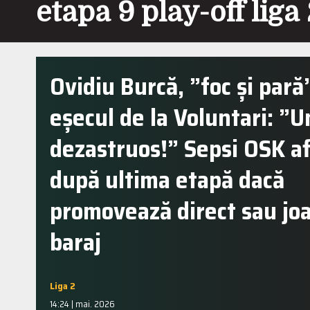
etapa 9 play-off liga
Ovidiu Burcă, ”foc și par
eșecul de la Voluntari: ”
dezastruos!” Sepsi OSK af
după ultima etapă dacă
promovează direct sau jo
baraj
Liga 2
14:24 | mai. 2026