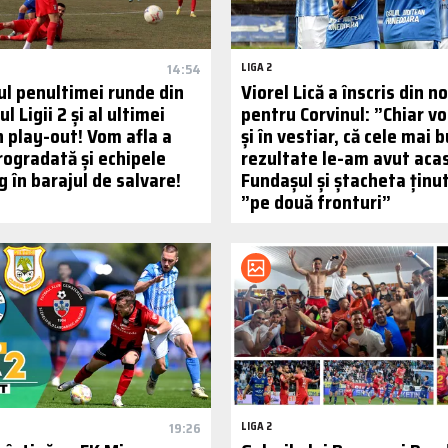
14:54
LIGA 2
l penultimei runde din
Viorel Lică a înscris din n
l Ligii 2 și al ultimei
pentru Corvinul: ”Chiar 
n play-out! Vom afla a
și în vestiar, că cele mai 
rogradată și echipele
rezultate le-am avut aca
 în barajul de salvare!
Fundașul și ștacheta ținut
”pe două fronturi”
19:26
LIGA 2