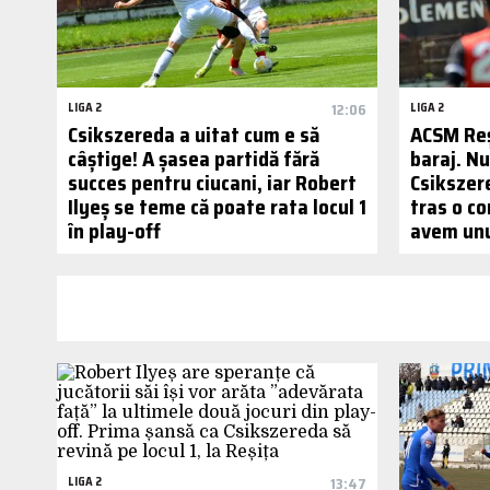
LIGA 2
12:06
LIGA 2
Csikszereda a uitat cum e să
ACSM Reș
câștige! A șasea partidă fără
baraj. Nu
succes pentru ciucani, iar Robert
Csikszere
Ilyeș se teme că poate rata locul 1
tras o c
în play-off
avem unu
LIGA 2
13:47