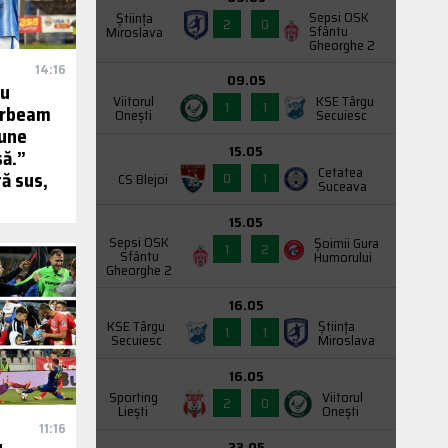
Sepsi OSK
Știința
2
0
Sfântu
Miroslava
Gheorghe 2
14:16
09.05
ou
Viitorul
KSE Târgu
1
1
vorbeam
Onești
Secuiesc
bune
15.05
să.”
Cetatea
ă sus,
0
1
CS Blejoi
Suceava
15.05
Sepsi OSK
Şoimii Gura
1
2
Sfântu
Humorului
Gheorghe 2
16.05
KSE Târgu
Știința
1
1
Secuiesc
Miroslava
16.05
Sporting
Viitorul
2
0
Liești
Onești
11:16
23.05