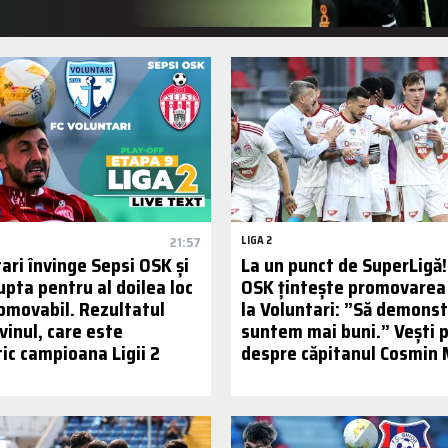
21:57
LIGA 2
ari învinge Sepsi OSK și
La un punct de SuperLigă!
lupta pentru al doilea loc
OSK țintește promovarea c
romovabil. Rezultatul
la Voluntari: ”Să demons
vinul, care este
suntem mai buni.” Vești 
c campioana Ligii 2
despre căpitanul Cosmin 