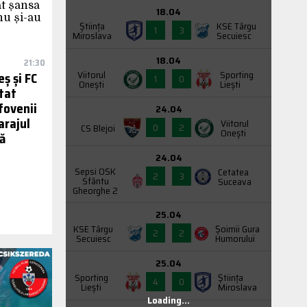
18.04
Știința
KSE Târgu
1
3
Miroslava
Secuiesc
18.04
21:30
Viitorul
Sporting
ș și FC
1
0
Onești
Liești
tat
lfovenii
24.04
arajul
Viitorul
0
2
CS Blejoi
Onești
ă
24.04
Sepsi OSK
Cetatea
2
3
Sfântu
Suceava
Gheorghe 2
25.04
KSE Târgu
Şoimii Gura
2
2
Secuiesc
Humorului
25.04
Sporting
Știința
4
0
Liești
Miroslava
Loading...