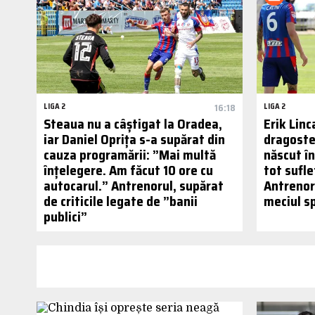
LIGA 2
16:18
LIGA 2
Steaua nu a câștigat la Oradea,
Erik Linc
iar Daniel Oprița s-a supărat din
dragoste
cauza programării: ”Mai multă
născut în
înțelegere. Am făcut 10 ore cu
tot sufle
autocarul.” Antrenorul, supărat
Antrenor
de criticile legate de ”banii
meciul s
publici”