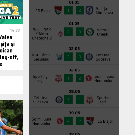
01.05
Știința
1
2
CS Blejoi
Miroslava
01.05
Sepsi OSK
Viitorul
14:33
2
0
Sfântu
Onești
Valea
Gheorghe 2
ița și
02.05
toican
KSE Târgu
Cetatea
lay-off,
2
3
Secuiesc
Suceava
e
02.05
Sporting
Şoimii Gura
1
2
Liești
Humorului
08.05
Cetatea
Sporting
3
1
Suceava
Liești
09.05
Şoimii Gura
4
2
CS Blejoi
Humorului
09.05