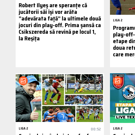
Robert Ilyeș are speranțe că
jucătorii săi își vor arăta
”adevărata față” la ultimele două
LIGA 2
jocuri din play-off. Prima șansă ca
Programu
Csikszereda să revină pe locul 1,
play-off-u
la Reșița
etape di
doua ret
care merg
LIGA 2
00:52
LIGA 2