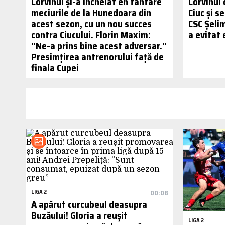
Corvinul și-a încheiat en fanfare
Corvinul
meciurile de la Hunedoara din
Ciuc și s
acest sezon, cu un nou succes
CSC Șelim
contra Ciucului. Florin Maxim:
a evitat 
”Ne-a prins bine acest adversar.”
Presimțirea antrenorului față de
finala Cupei
LIGA 2
00:08
A apărut curcubeul deasupra
Buzăului! Gloria a reușit
LIGA 2