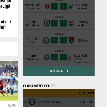
dea au
Şoimii Gura
KSE Târgu
erLigă
1
1
Humorului
Secuiesc
23.05
vis” /
Știința
Sporting
2
3
Miroslava
Liești
ie!”
23.05
Viitorul
0
2
CS Blejoi
Onești
23.05
Sepsi OSK
Cetatea
4
0
Sfântu
Suceava
Gheorghe 2
VEZI MAI MULT
CLASAMENT ECHIPE
P
G
PTS
1
Cetatea Suceava
8
17
34
14:59