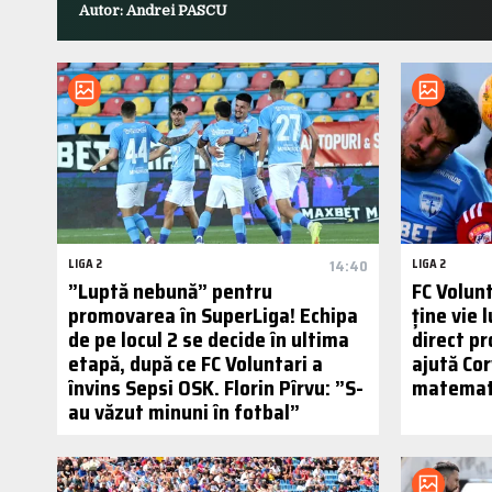
Autor: Andrei PASCU
LIGA 2
14:40
LIGA 2
”Luptă nebună” pentru
FC Volunt
promovarea în SuperLiga! Echipa
ține vie 
de pe locul 2 se decide în ultima
direct p
etapă, după ce FC Voluntari a
ajută Cor
învins Sepsi OSK. Florin Pîrvu: ”S-
matemati
au văzut minuni în fotbal”