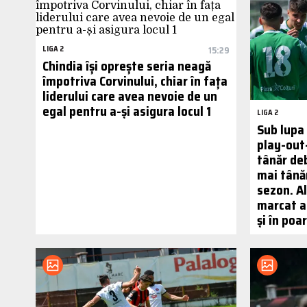
LIGA 2
15:29
Chindia își oprește seria neagă
împotriva Corvinului, chiar în fața
liderului care avea nevoie de un
egal pentru a-și asigura locul 1
LIGA 2
Sub lupa
play-out-
tânăr deb
mai tână
sezon. Al
marcat at
și în poa