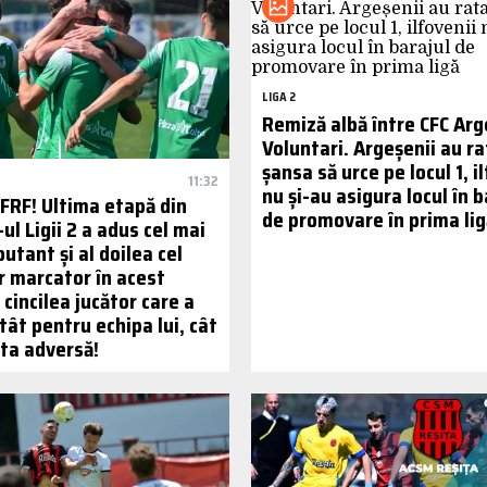
LIGA 2
Remiză albă între CFC Arge
Voluntari. Argeșenii au ra
șansa să urce pe locul 1, i
11:32
nu și-au asigura locul în b
 FRF! Ultima etapă din
de promovare în prima lig
ul Ligii 2 a adus cel mai
utant și al doilea cel
r marcator în acest
 cincilea jucător care a
ât pentru echipa lui, cât
rta adversă!