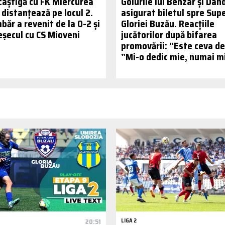
 câștigă cu FK Miercurea
Golurile lui Benzar și Dan
e distanțează pe locul 2.
asigurat biletul spre Sup
băr a revenit de la 0-2 și
Gloriei Buzău. Reacțiile
eșecul cu CS Mioveni
jucătorilor după bifarea
promovării: ”Este ceva de 
”Mi-o dedic mie, numai m
20:51
LIGA 2