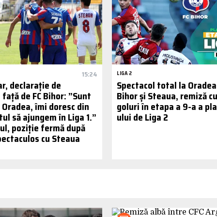
15:24
LIGA 2
ar, declarație de
Spectacol total la Oradea
 față de FC Bihor: ”Sunt
Bihor și Steaua, remiză c
 Oradea, îmi doresc din
goluri în etapa a 9-a a pl
tul să ajungem în Liga 1.”
ului de Liga 2
ul, poziție fermă după
pectaculos cu Steaua