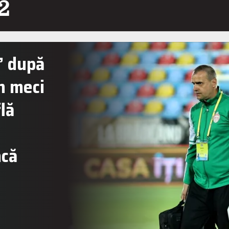
 2
ă” după
Un meci
lă
acă