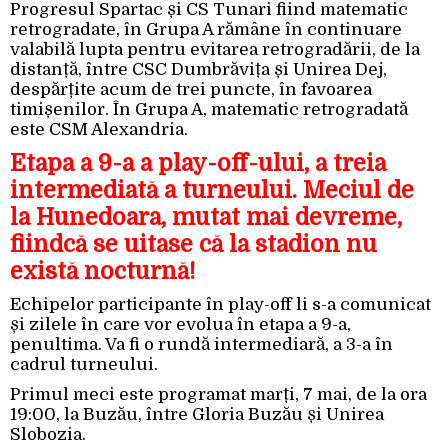
Progresul Spartac și CS Tunari fiind matematic
retrogradate, în Grupa A rămâne în continuare
valabilă lupta pentru evitarea retrogradării, de la
distanță, între CSC Dumbrăvița și Unirea Dej,
despărțite acum de trei puncte, în favoarea
timișenilor. În Grupa A, matematic retrogradată
este CSM Alexandria.
Etapa a 9-a a play-off-ului, a treia
intermediată a turneului. Meciul de
la Hunedoara, mutat mai devreme,
fiindcă se uitase că la stadion nu
există nocturnă!
Echipelor participante în play-off li s-a comunicat
și zilele în care vor evolua în etapa a 9-a,
penultima. Va fi o rundă intermediară, a 3-a în
cadrul turneului.
Primul meci este programat marți, 7 mai, de la ora
19:00, la Buzău, între Gloria Buzău și Unirea
Slobozia.