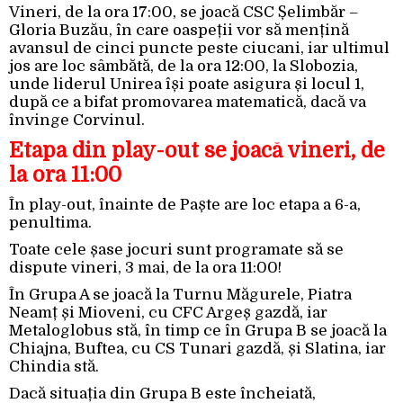
Vineri, de la ora 17:00, se joacă CSC Șelimbăr –
Gloria Buzău, în care oaspeții vor să mențină
avansul de cinci puncte peste ciucani, iar ultimul
jos are loc sâmbătă, de la ora 12:00, la Slobozia,
unde liderul Unirea își poate asigura și locul 1,
după ce a bifat promovarea matematică, dacă va
învinge Corvinul.
Etapa din play-out se joacă vineri, de
la ora 11:00
În play-out, înainte de Paște are loc etapa a 6-a,
penultima.
Toate cele șase jocuri sunt programate să se
dispute vineri, 3 mai, de la ora 11:00!
În Grupa A se joacă la Turnu Măgurele, Piatra
Neamț și Mioveni, cu CFC Argeș gazdă, iar
Metaloglobus stă, în timp ce în Grupa B se joacă la
Chiajna, Buftea, cu CS Tunari gazdă, și Slatina, iar
Chindia stă.
Dacă situația din Grupa B este încheiată,