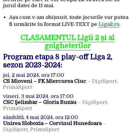
jurul datei de 11 mai.
Așa cum v-am obișnuit, toate jocurile vor putea
fi urmărite în format LIVE-TEXT pe
Liga2.ro
.
CLASAMENTUL Ligii 2 și al
golgheterilor
Program etapa 8 play-off Liga 2,
sezon 2023-2024:
joi, 2 mai 2024, ora 17:00
CS Mioveni – FK Miercurea Ciuc
– DigiSport,
PrimaSport
vineri, 3 mai 2024, ora 17:00
CSC Şelimbăr – Gloria Buzău
– DigiSport,
PrimaSport
sâmbătă, 4 mai 2024, ora 12:00
Unirea Slobozia – Corvinul Hunedoara
–
DigiSport, PrimaSport