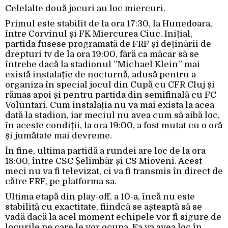
Celelalte două jocuri au loc miercuri.
Primul este stabilit de la ora 17:30, la Hunedoara,
între Corvinul și FK Miercurea Ciuc. Inițial,
partida fusese programată de FRF și deținării de
drepturi tv de la ora 19:00, fără ca măcar să se
întrebe dacă la stadionul ”Michael Klein” mai
există instalație de nocturnă, adusă pentru a
organiza în special jocul din Cupă cu CFR Cluj și
rămas apoi și pentru partida din semifinală cu FC
Voluntari. Cum instalația nu va mai exista la acea
dată la stadion, iar meciul nu avea cum să aibă loc,
în aceste condiții, la ora 19:00, a fost mutat cu o oră
și jumătate mai devreme.
În fine, ultima partidă a rundei are loc de la ora
18:00, între CSC Șelimbăr și CS Mioveni. Acest
meci nu va fi televizat, ci va fi transmis în direct de
către FRF, pe platforma sa.
Ultima etapă din play-off, a 10-a, încă nu este
stabilită cu exactitate, fiindcă se așteaptă să se
vadă dacă la acel moment echipele vor fi sigure de
locurile pe care le vor ocupa. Ea va avea loc în