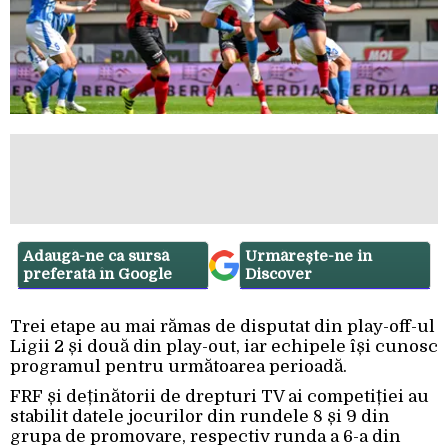
Adaugă-ne ca sursă
Urmărește-ne in
preferată în Google
Discover
Trei etape au mai rămas de disputat din play-off-ul
Ligii 2 și două din play-out, iar echipele își cunosc
programul pentru următoarea perioadă.
FRF și deținătorii de drepturi TV ai competiției au
stabilit datele jocurilor din rundele 8 și 9 din
grupa de promovare, respectiv runda a 6-a din