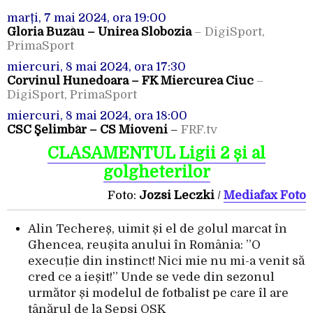
marți, 7 mai 2024, ora 19:00
Gloria Buzău – Unirea Slobozia
– DigiSport,
PrimaSport
miercuri, 8 mai 2024, ora 17:30
Corvinul Hunedoara – FK Miercurea Ciuc
–
DigiSport, PrimaSport
miercuri, 8 mai 2024, ora 18:00
CSC Şelimbăr – CS Mioveni
–
FRF.tv
CLASAMENTUL Ligii 2 și al
golgheterilor
Foto:
Jozsi Leczki
/
Mediafax Foto
Alin Techereș, uimit și el de golul marcat în
Ghencea, reușita anului în România: ”O
execuție din instinct! Nici mie nu mi-a venit să
cred ce a ieșit!” Unde se vede din sezonul
următor și modelul de fotbalist pe care îl are
tânărul de la Sepsi OSK