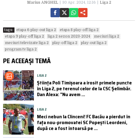
Marius ANGHEL
30 Apr. 2024, 12:16
Liga 2
tags:
etapa 6 play-out liga 2
etapa 8 play-off liga 2
etapa 9 play-off liga 2
liga 2 sezon 2023-2024
meciuri liga 2
meciuri televizate liga 2
play-off liga 2
play-out liga 2
program tv liga 2
PE ACEEAȘI TEMĂ
LIGA 2
Știința Poli Timișoara a irosit primele puncte
în Liga 2, pe terenul celor de la CSC Șelimbăr.
Dan Alexa: ”Nu avem ...
LIGA 2
Meci nebun la Clinceni! FC Bacău a pierdut în
fața nou-promovatei SC Popești Leordeni,
după ce a fost întoarsă pe ...