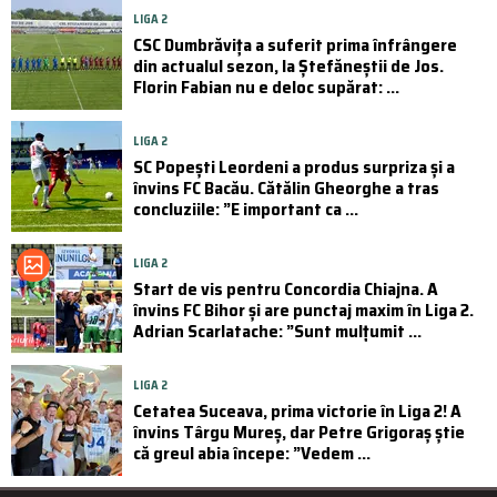
LIGA 2
CSC Dumbrăvița a suferit prima înfrângere
din actualul sezon, la Ștefăneștii de Jos.
Florin Fabian nu e deloc supărat: ...
LIGA 2
SC Popești Leordeni a produs surpriza și a
învins FC Bacău. Cătălin Gheorghe a tras
concluziile: ”E important ca ...
LIGA 2
Start de vis pentru Concordia Chiajna. A
învins FC Bihor și are punctaj maxim în Liga 2.
Adrian Scarlatache: ”Sunt mulțumit ...
LIGA 2
Cetatea Suceava, prima victorie în Liga 2! A
învins Târgu Mureș, dar Petre Grigoraș știe
că greul abia începe: ”Vedem ...