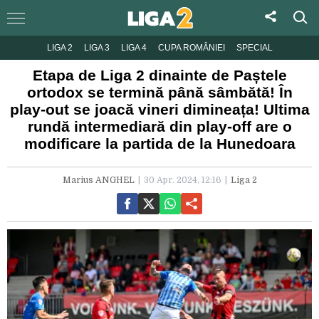
LIGA 2
LIGA 3
LIGA 4
CUPA ROMÂNIEI
SPECIAL
Etapa de Liga 2 dinainte de Paștele
ortodox se termină până sâmbătă! În
play-out se joacă vineri dimineața! Ultima
rundă intermediară din play-off are o
modificare la partida de la Hunedoara
Marius ANGHEL
30 Apr. 2024, 12:16
Liga 2