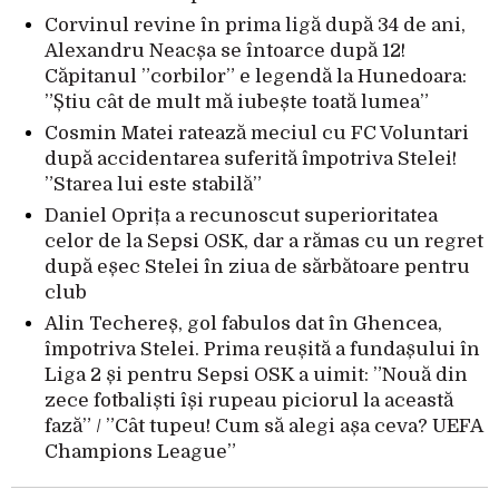
Corvinul revine în prima ligă după 34 de ani,
Alexandru Neacșa se întoarce după 12!
Căpitanul ”corbilor” e legendă la Hunedoara:
”Știu cât de mult mă iubește toată lumea”
Cosmin Matei ratează meciul cu FC Voluntari
după accidentarea suferită împotriva Stelei!
”Starea lui este stabilă”
Daniel Oprița a recunoscut superioritatea
celor de la Sepsi OSK, dar a rămas cu un regret
după eșec Stelei în ziua de sărbătoare pentru
club
Alin Techereș, gol fabulos dat în Ghencea,
împotriva Stelei. Prima reușită a fundașului în
Liga 2 și pentru Sepsi OSK a uimit: ”Nouă din
zece fotbaliști își rupeau piciorul la această
fază” / ”Cât tupeu! Cum să alegi așa ceva? UEFA
Champions League”