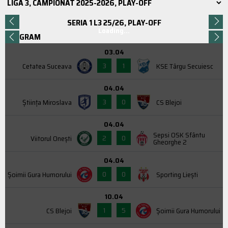
SERIA 1 L3 25/26, PLAY-OFF
Loading...
PROGRAM
03.04
3
1
Cetatea Suceava
KSE Târgu Secuiesc
04.04
3
0
Știința Miroslava
CS Blejoi
04.04
Sepsi OSK Sfântu
2
0
Viitorul Onești
Gheorghe 2
04.04
0
0
Şoimii Gura Humorului
Sporting Liești
10.04
1
5
CS Blejoi
Şoimii Gura Humorului