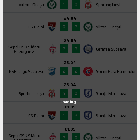
1
0
Viitorul Onești
Sporting Liești
24.04
0
2
CS Blejoi
Viitorul Onești
24.04
Sepsi OSK Sfântu
2
3
Cetatea Suceava
Gheorghe 2
25.04
2
2
KSE Târgu Secuiesc
Şoimii Gura Humorului
25.04
4
0
Sporting Liești
Știința Miroslava
Loading...
01.05
1
2
CS Blejoi
Știința Miroslava
01.05
Sepsi OSK Sfântu
2
0
Viitorul Onești
Gheorghe 2