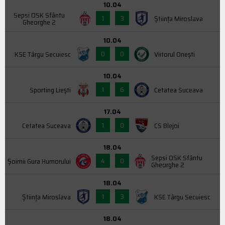
10.04
Sepsi OSK Sfântu
1
3
Știința Miroslava
Gheorghe 2
10.04
0
0
KSE Târgu Secuiesc
Viitorul Onești
10.04
1
6
Sporting Liești
Cetatea Suceava
17.04
1
0
Cetatea Suceava
CS Blejoi
18.04
Sepsi OSK Sfântu
4
0
Şoimii Gura Humorului
Gheorghe 2
18.04
1
3
Știința Miroslava
KSE Târgu Secuiesc
18.04