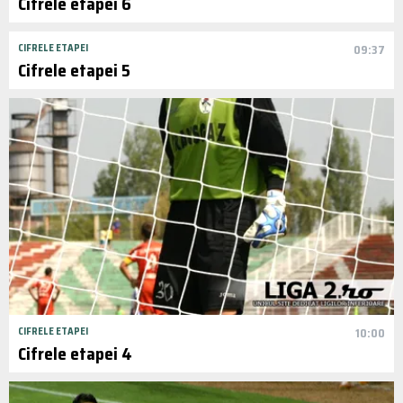
Cifrele etapei 6
CIFRELE ETAPEI
09:37
Cifrele etapei 5
CIFRELE ETAPEI
10:00
Cifrele etapei 4