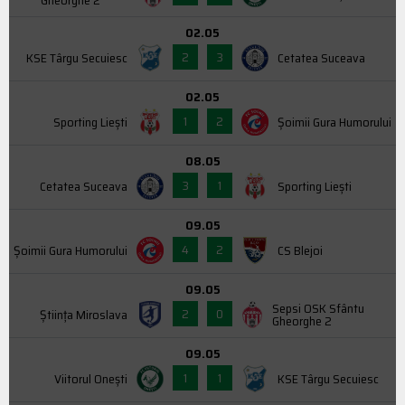
02.05
2
3
KSE Târgu Secuiesc
Cetatea Suceava
02.05
1
2
Sporting Liești
Şoimii Gura Humorului
08.05
3
1
Cetatea Suceava
Sporting Liești
09.05
4
2
Şoimii Gura Humorului
CS Blejoi
09.05
Sepsi OSK Sfântu
2
0
Știința Miroslava
Gheorghe 2
09.05
1
1
Viitorul Onești
KSE Târgu Secuiesc