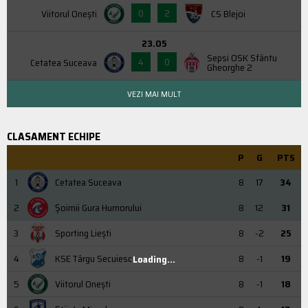
0
2
Viitorul Onești
CS Blejoi
23.05
Sepsi OSK Sfântu
4
0
Cetatea Suceava
Gheorghe 2
VEZI MAI MULT
CLASAMENT ECHIPE
P
G
PTS
1
Cetatea Suceava
8
17
34
2
Şoimii Gura Humorului
8
12
31
3
Sporting Liești
8
-2
25
4
KSE Târgu Secuiesc
8
-1
19
Loading...
5
Viitorul Onești
8
-1
18