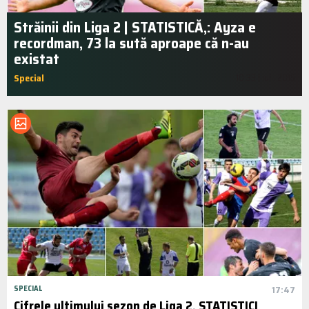
Străinii din Liga 2 | STATISTICĂ‚: Ayza e
recordman, 73 la sută aproape că n-au
existat
Special
10:33 | iul.. 2015
SPECIAL
17:47
Cifrele ultimului sezon de Liga 2. STATISTICI