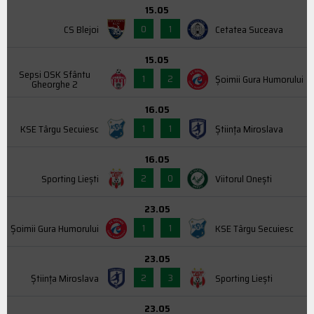
15.05
0
1
CS Blejoi
Cetatea Suceava
15.05
Sepsi OSK Sfântu
1
2
Şoimii Gura Humorului
Gheorghe 2
16.05
1
1
KSE Târgu Secuiesc
Știința Miroslava
16.05
2
0
Sporting Liești
Viitorul Onești
23.05
1
1
Şoimii Gura Humorului
KSE Târgu Secuiesc
23.05
2
3
Știința Miroslava
Sporting Liești
23.05