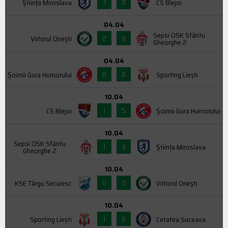
3
0
Știința Miroslava
CS Blejoi
04.04
Sepsi OSK Sfântu
2
0
Viitorul Onești
Gheorghe 2
04.04
0
0
Şoimii Gura Humorului
Sporting Liești
10.04
1
5
CS Blejoi
Şoimii Gura Humorului
10.04
Sepsi OSK Sfântu
1
3
Știința Miroslava
Gheorghe 2
10.04
0
0
KSE Târgu Secuiesc
Viitorul Onești
10.04
1
6
Sporting Liești
Cetatea Suceava