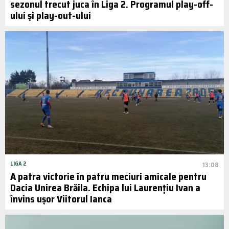
sezonul trecut juca în Liga 2. Programul play-off-
ului și play-out-ului
LIGA 2
13:08
A patra victorie în patru meciuri amicale pentru
Dacia Unirea Brăila. Echipa lui Laurențiu Ivan a
învins ușor Viitorul Ianca