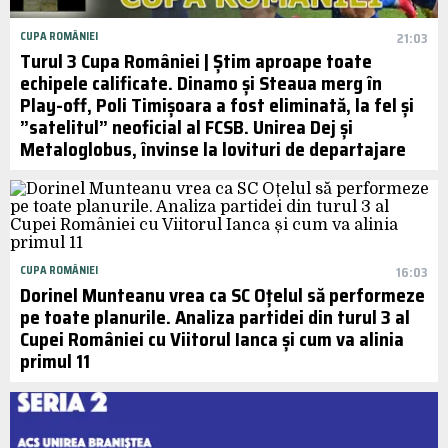
CUPA ROMÂNIEI
21:03
Turul 3 Cupa României | Știm aproape toate
echipele calificate. Dinamo și Steaua merg în
Play-off, Poli Timișoara a fost eliminată, la fel și
”satelitul” neoficial al FCSB. Unirea Dej și
Metaloglobus, învinse la lovituri de departajare
CUPA ROMÂNIEI
16:03
Dorinel Munteanu vrea ca SC Oțelul să performeze
pe toate planurile. Analiza partidei din turul 3 al
Cupei României cu Viitorul Ianca și cum va alinia
primul 11