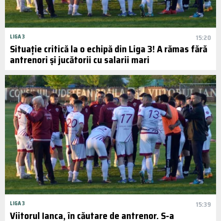
LIGA 3
15:20
Situație critică la o echipă din Liga 3! A rămas fără
antrenori și jucătorii cu salarii mari
LIGA 3
15:39
Viitorul Ianca, în căutare de antrenor. S-a