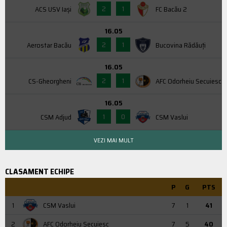
2
1
ACS USV Iaşi
FC Bacău 2
16.05
2
1
Aerostar Bacău
Bucovina Rădăuți
16.05
2
1
CS-Gheorgheni
AFC Odorheiu Secuiesc
16.05
1
0
CSM Adjud
CSM Vaslui
VEZI MAI MULT
CLASAMENT ECHIPE
P
G
PTS
1
CSM Vaslui
7
1
41
2
AFC Odorheiu Secuiesc
7
5
40