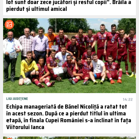
lot sunt doar zece jucători și restul copii”. Brăila a
pierdut și ultimul amical
LIGI JUDEȚENE
14:22
Echipa manageriată de Bănel Nicoliță a ratat tot
în acest sezon. După ce a pierdut titlul în ultima
etapă, în finala Cupei României s-a înclinat în fața
Viitorului Ianca