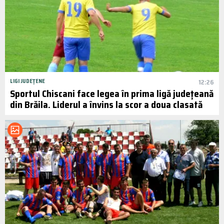
LIGI JUDEȚENE
12:26
Sportul Chiscani face legea în prima ligă județeană
din Brăila. Liderul a învins la scor a doua clasată