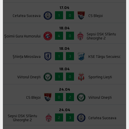
17.04
1
0
Cetatea Suceava
CS Blejoi
18.04
Sepsi OSK Sfântu
4
0
Şoimii Gura Humorului
Gheorghe 2
18.04
1
3
Știința Miroslava
KSE Târgu Secuiesc
18.04
1
0
Viitorul Onești
Sporting Liești
24.04
0
2
CS Blejoi
Viitorul Onești
24.04
Sepsi OSK Sfântu
2
3
Cetatea Suceava
Gheorghe 2