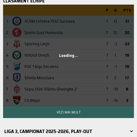
CLASAMENT ECHIPE
P
G
PTS
1
ACSM Cetatea 1932 Suceava
7
13
31
2
Şoimii Gura Humorului
7
12
30
3
Sporting Liești
7
-3
22
4
Viitorul Onești
7
1
18
Loading...
5
KSE Târgu Secuiesc
7
-1
18
6
Știința Miroslava
7
2
17
7
Sepsi OSK Sfântu Gheorghe 2
7
-10
8
8
CS Blejoi
7
-14
2
VEZI MAI MULT