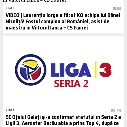
LIGA 3
15:58
VIDEO | Laurențiu Iorga a făcut KO echipa lui Bănel
Nicoliță! Fostul campion al României, asist de
maestru în Viitorul Ianca – CS Făurei
LIGA 3
00:48
SC Oțelul Galați și-a confirmat statutul în Seria 2 a
Ligii 3, Aerostar Bacău abia a prins Top 4, după ce