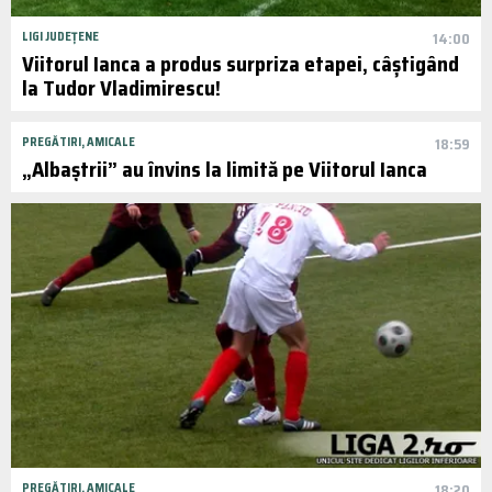
LIGI JUDEȚENE
14:00
Viitorul Ianca a produs surpriza etapei, câștigând
la Tudor Vladimirescu!
PREGĂTIRI, AMICALE
18:59
„Albaștrii” au învins la limită pe Viitorul Ianca
PREGĂTIRI, AMICALE
18:20