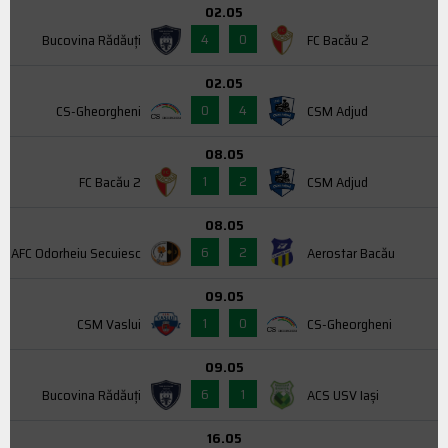
02.05
4
0
Bucovina Rădăuți
FC Bacău 2
02.05
0
4
CS-Gheorgheni
CSM Adjud
08.05
1
2
FC Bacău 2
CSM Adjud
08.05
6
2
AFC Odorheiu Secuiesc
Aerostar Bacău
09.05
1
0
CSM Vaslui
CS-Gheorgheni
09.05
6
1
Bucovina Rădăuți
ACS USV Iaşi
16.05