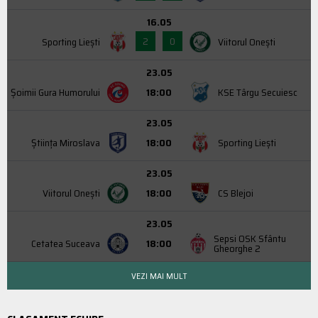
16.05
2
0
Sporting Liești
Viitorul Onești
23.05
Şoimii Gura Humorului
18:00
KSE Târgu Secuiesc
23.05
Știința Miroslava
18:00
Sporting Liești
23.05
Viitorul Onești
18:00
CS Blejoi
23.05
Sepsi OSK Sfântu
Cetatea Suceava
18:00
Gheorghe 2
VEZI MAI MULT