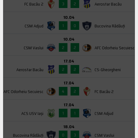
3
2
FC Bacău 2
Aerostar Bacău
10.04
1
0
CSM Adjud
Bucovina Rădăuți
10.04
2
2
CSM Vaslui
AFC Odorheiu Secuiesc
17.04
2
2
Aerostar Bacău
CS-Gheorgheni
17.04
4
2
AFC Odorheiu Secuiesc
FC Bacău 2
17.04
1
1
ACS USV Iaşi
CSM Adjud
18.04
0
3
Bucovina Rădăuți
CSM Vaslui