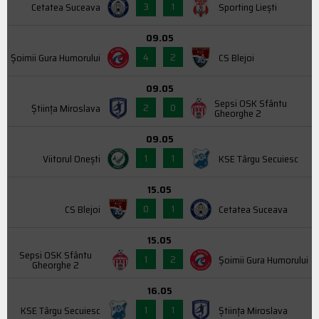
3
1
Cetatea Suceava
Sporting Liești
09.05
4
2
Şoimii Gura Humorului
CS Blejoi
09.05
Sepsi OSK Sfântu
2
0
Știința Miroslava
Gheorghe 2
09.05
1
1
Viitorul Onești
KSE Târgu Secuiesc
15.05
0
1
CS Blejoi
Cetatea Suceava
15.05
Sepsi OSK Sfântu
1
2
Şoimii Gura Humorului
Gheorghe 2
16.05
1
1
KSE Târgu Secuiesc
Știința Miroslava