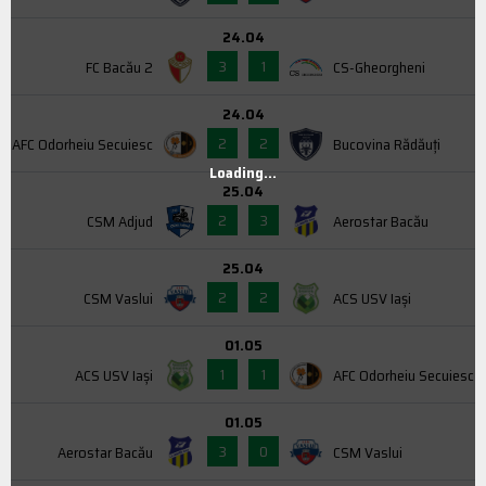
24.04
3
1
FC Bacău 2
CS-Gheorgheni
24.04
2
2
AFC Odorheiu Secuiesc
Bucovina Rădăuți
Loading...
25.04
2
3
CSM Adjud
Aerostar Bacău
25.04
2
2
CSM Vaslui
ACS USV Iaşi
01.05
1
1
ACS USV Iaşi
AFC Odorheiu Secuiesc
01.05
3
0
Aerostar Bacău
CSM Vaslui