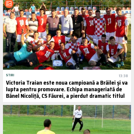
STIRI
13:38
Victoria Traian este noua campioană a Brăilei și va
lupta pentru promovare. Echipa manageriată de
Bănel Nicoliță, CS Făurei, a pierdut dramatic titlul