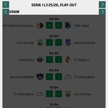
SERIA 1 L3 25/26, PLAY-OUT
Loading...
PROGRAM
03.04
0
0
AFC Odorheiu Secuiesc
CSM Adjud
03.04
3
1
ACS USV Iaşi
Aerostar Bacău
04.04
2
1
CSM Vaslui
FC Bacău 2
04.04
0
1
Bucovina Rădăuți
CS-Gheorgheni
10.04
2
0
CS-Gheorgheni
ACS USV Iaşi
10.04