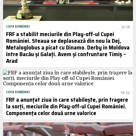
CUPA ROMÂNIEI
13:19
FRF a stabilit meciurile din Play-off-ul Cupei
României. Steaua se deplasează din nou la Dej,
Metaloglobus a picat cu Dinamo. Derby în Moldova
între Bacău și Galați. Avem și confruntare Timiș –
Arad
CUPA ROMÂNIEI
18:22
FRF a anunțat ziua în care stabilește, prin tragere
la sorți, meciurile din Play-off-ul Cupei României.
Componența celor două urne valorice