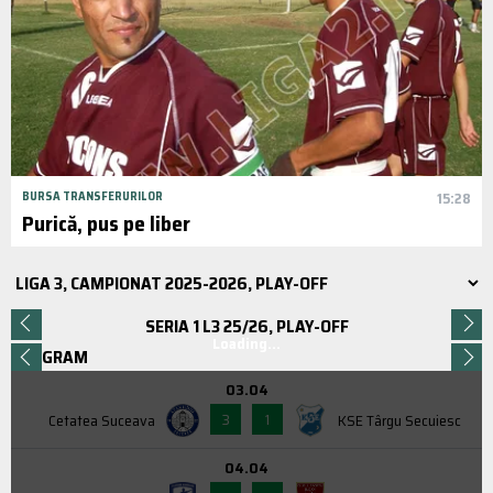
BURSA TRANSFERURILOR
15:28
Purică, pus pe liber
SERIA 1 L3 25/26, PLAY-OFF
Loading...
PROGRAM
03.04
3
1
Cetatea Suceava
KSE Târgu Secuiesc
04.04