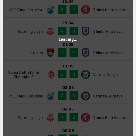
25.04
2
2
KSE Târgu Secuiesc
Şoimii Gura Humorului
25.04
4
0
Sporting Liești
Știința Miroslava
Loading...
01.05
1
2
CS Blejoi
Știința Miroslava
01.05
Sepsi OSK Sfântu
2
0
Viitorul Onești
Gheorghe 2
02.05
2
3
KSE Târgu Secuiesc
Cetatea Suceava
02.05
1
2
Sporting Liești
Şoimii Gura Humorului
08.05