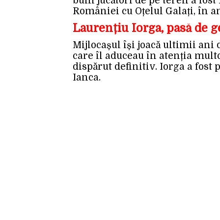
buni jucători de pe teren a fost
României cu Oțelul Galați, în an
Laurențiu Iorga, pasă de g
Mijlocașul își joacă ultimii ani d
care îl aduceau în atenția multo
dispărut definitiv. Iorga a fost 
Ianca.