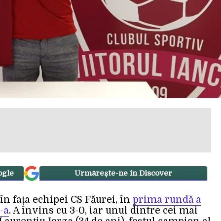
ogle
Urmărește-ne in Discover
în fața echipei CS Făurei, în
prima rundă a
3-a
. A învins cu 3-0, iar unul dintre cei mai