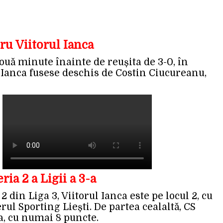
u Viitorul Ianca
uă minute înainte de reușita de 3-0, în
a Ianca fusese deschis de Costin Ciucureanu,
ria 2 a Ligii a 3-a
2 din Liga 3, Viitorul Ianca este pe locul 2, cu
erul Sporting Liești. De partea cealaltă, CS
-a, cu numai 8 puncte.