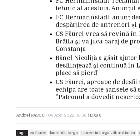
FC Hermannstadt, reclamată 
tehnic al acestuia. Anunțul 
FC Hermannstadt, anunț despr
despărțirea de antrenori și
CS Făurei vrea să revină în 
Brăila și va juca baraj de 
Constanța
Bănel Nicoliță a găsit ajutor 
desființează și continuă în 
place să pierd”
CS Făurei, aproape de desfii
echipa are toate șansele să s
”Patronul a dovedit neserioz
Andrei PASCU
03 Apr. 2022, 15:58
Liga 3
tags:
cs faurei
laurentiu iorga
laurentiu iorga viitorul ianca