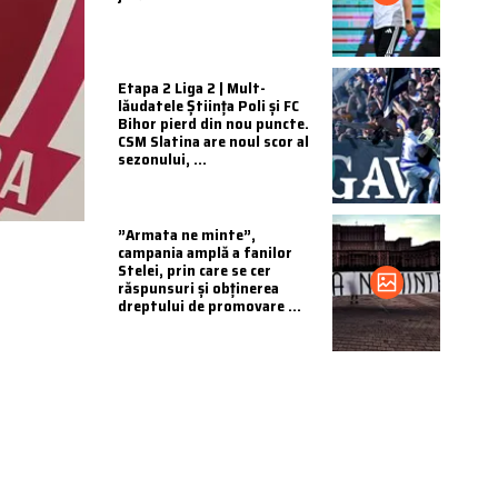
Etapa 2 Liga 2 | Mult-
lăudatele Știința Poli și FC
Bihor pierd din nou puncte.
CSM Slatina are noul scor al
sezonului, ...
”Armata ne minte”,
campania amplă a fanilor
Stelei, prin care se cer
răspunsuri și obținerea
dreptului de promovare ...