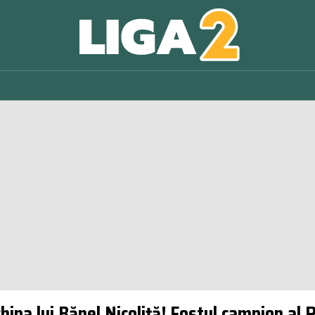
hipa lui Bănel Nicoliță! Fostul campion al 