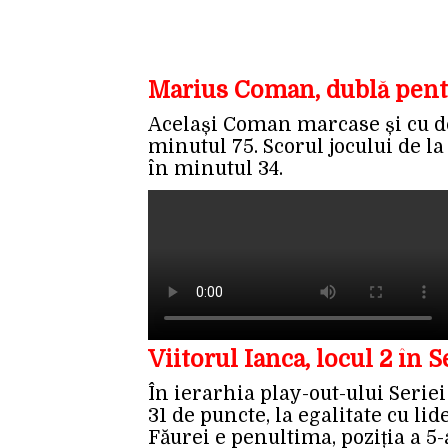
Marius Coman, dublă pentr
Același Coman marcase și cu do
minutul 75. Scorul jocului de l
în minutul 34.
Viitorul Ianca, locul 2 în Se
În ierarhia play-out-ului Seriei 
31 de puncte, la egalitate cu lid
Făurei e penultima, poziția a 5