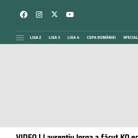
LIGA 2
LIGA 3
LIGA 4
CUPA ROMÂNIEI
SPECIAL
VIDEO | Laurențiu Iorga a făcut KO ec