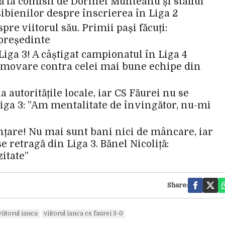
la comisii de Dorinel Munteanu și stafful
sibienilor despre înscrierea în Liga 2
e viitorul său. Primii pași făcuți:
 președinte
Liga 3! A câștigat campionatul în Liga 4
promovare contra celei mai bune echipe din
la autoritățile locale, iar CS Făurei nu se
Liga 3: ”Am mentalitate de învingător, nu-mi
nțare! Nu mai sunt bani nici de mâncare, iar
e retragă din Liga 3. Bănel Nicoliță:
itate”
Share:
viitorul ianca
viitorul ianca cs faurei 3-0