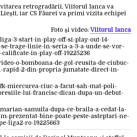
vitarea retrogradării, Viitorul Ianca va
iești, iar CS Făurei va primi vizita echipei
Foto și video:
Viitorul Ianca
/liga-3-start-in-play-off-si-play-out-14-
se-trage-linie-in-seria-a-3-a-unde-se-vor-
calificate-in-play-off-19225236
3/video-o-bomboana-de-gol-reusita-de-ciubuc-
i-rapid-2-din-propria-jumatate-direct-in-
1/fk-miercurea-ciuc-a-facut-sah-mat-poli-
resiile-lui-francisc-dican-dupa-un-debut-
-1/marian-samuila-dupa-ce-braila-a-cedat-la-
-am-prezentat-bine-poate-peste-asteptari-ne-
-pe-liga2-ro-19225663