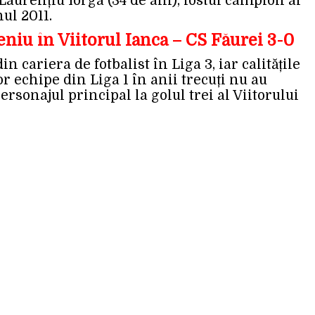
 Laurențiu Iorga (34 de ani), fostul campion al
ul 2011.
eniu în Viitorul Ianca – CS Făurei 3-0
in cariera de fotbalist în Liga 3, iar calitățile
r echipe din Liga 1 în anii trecuți nu au
personajul principal la golul trei al Viitorului