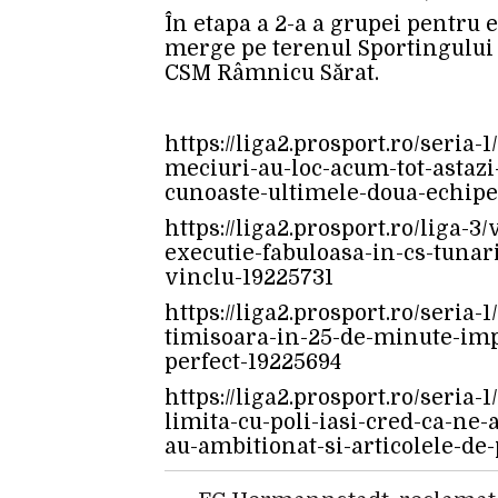
În etapa a 2-a a grupei pentru e
merge pe terenul Sportingului L
CSM Râmnicu Sărat.
https://liga2.prosport.ro/seria-1
meciuri-au-loc-acum-tot-astazi-
cunoaste-ultimele-doua-echipe-
https://liga2.prosport.ro/liga-
executie-fabuloasa-in-cs-tunar
vinclu-19225731
https://liga2.prosport.ro/seria-
timisoara-in-25-de-minute-imp
perfect-19225694
https://liga2.prosport.ro/seria
limita-cu-poli-iasi-cred-ca-ne
au-ambitionat-si-articolele-de