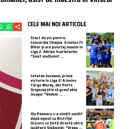
CELE MAI NOI ARTICOLE
Start de vis pentru
Concordia Chiajna. A învins FC
Bihor și are punctaj maxim în
Liga 2. Adrian Scarlatache:
”Sunt mulțumit ...
Cetatea Suceava, prima
victorie în Liga 2! A învins
Târgu Mureș, dar Petre
Grigoraș știe că greul abia
începe: ”Vedem ...
Ilie Poenaru s-a simțit umilit
după eșecul cu Bistrița!
Discurs cu țintă directă către
jucătorii Sloboziei: ”Vreau ...