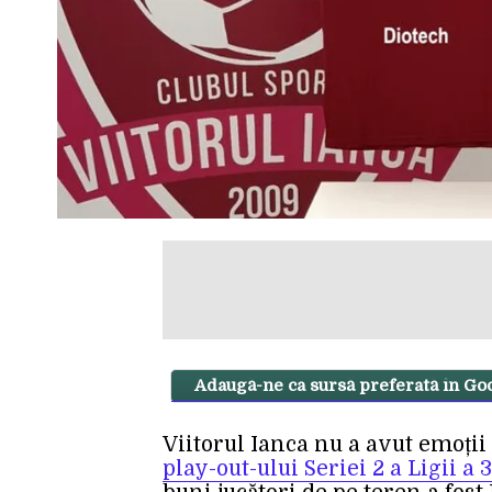
Adaugă-ne ca sursă preferată în Go
Viitorul Ianca nu a avut emoții 
play-out-ului Seriei 2 a Ligii a 