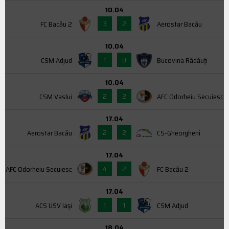
10.04
3
2
FC Bacău 2
Aerostar Bacău
10.04
1
0
CSM Adjud
Bucovina Rădăuți
10.04
2
2
CSM Vaslui
AFC Odorheiu Secuiesc
17.04
2
2
Aerostar Bacău
CS-Gheorgheni
17.04
4
2
AFC Odorheiu Secuiesc
FC Bacău 2
17.04
1
1
ACS USV Iaşi
CSM Adjud
18.04