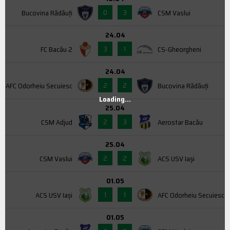
0
3
Bucovina Rădăuți
CSM Vaslui
24.04
3
1
FC Bacău 2
CS-Gheorgheni
24.04
2
2
AFC Odorheiu Secuiesc
Bucovina Rădăuți
Loading...
25.04
2
3
CSM Adjud
Aerostar Bacău
25.04
2
2
CSM Vaslui
ACS USV Iaşi
01.05
1
1
ACS USV Iaşi
AFC Odorheiu Secuiesc
01.05