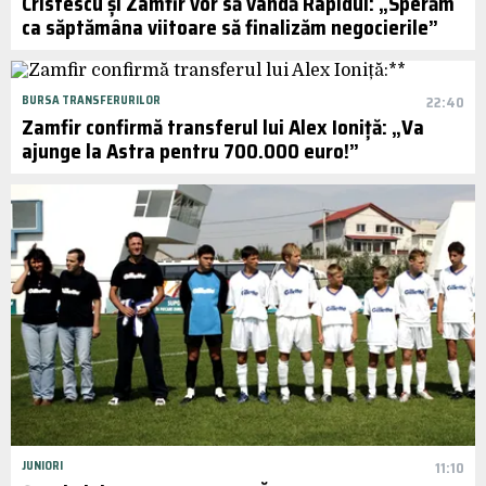
Cristescu și Zamfir vor să vândă Rapidul: „Sperăm
ca săptămâna viitoare să finalizăm negocierile”
BURSA TRANSFERURILOR
22:40
Zamfir confirmă transferul lui Alex Ioniță: „Va
ajunge la Astra pentru 700.000 euro!”
JUNIORI
11:10