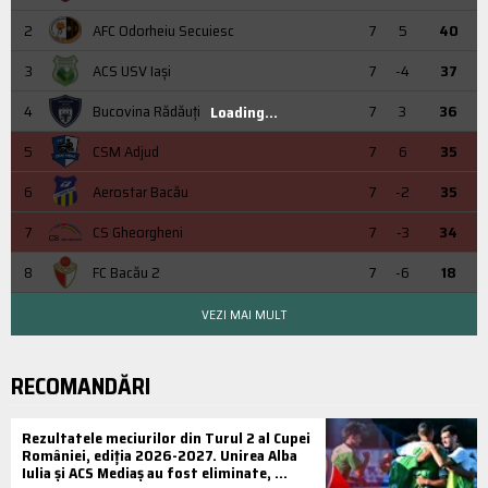
2
AFC Odorheiu Secuiesc
7
5
40
3
ACS USV Iaşi
7
-4
37
4
Bucovina Rădăuți
7
3
36
Loading...
5
CSM Adjud
7
6
35
6
Aerostar Bacău
7
-2
35
7
CS Gheorgheni
7
-3
34
8
FC Bacău 2
7
-6
18
VEZI MAI MULT
RECOMANDĂRI
Rezultatele meciurilor din Turul 2 al Cupei
României, ediția 2026-2027. Unirea Alba
Iulia și ACS Mediaș au fost eliminate, ...