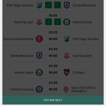
1
1
KSE Târgu Secuiesc
Știința Miroslava
16.05
2
0
Sporting Liești
Viitorul Onești
23.05
Şoimii Gura Humorului
18:00
KSE Târgu Secuiesc
23.05
Știința Miroslava
18:00
Sporting Liești
23.05
Viitorul Onești
18:00
CS Blejoi
23.05
Sepsi OSK Sfântu
Cetatea Suceava
18:00
Gheorghe 2
VEZI MAI MULT