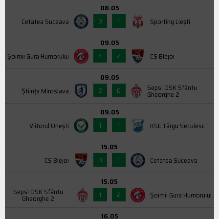
08.05
3
1
Cetatea Suceava
Sporting Liești
09.05
4
2
Şoimii Gura Humorului
CS Blejoi
09.05
Sepsi OSK Sfântu
2
0
Știința Miroslava
Gheorghe 2
09.05
1
1
Viitorul Onești
KSE Târgu Secuiesc
15.05
0
1
CS Blejoi
Cetatea Suceava
15.05
Sepsi OSK Sfântu
1
2
Şoimii Gura Humorului
Gheorghe 2
16.05