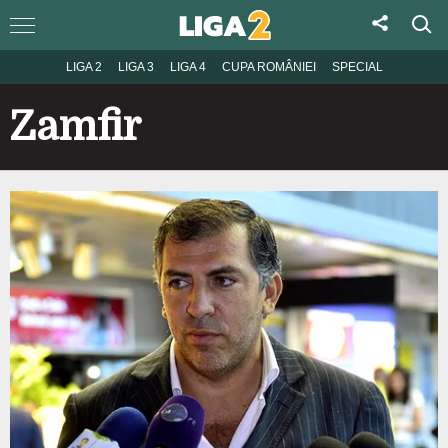
LIGA 2
LIGA 3
LIGA 4
CUPA ROMÂNIEI
SPECIAL
Zamfir