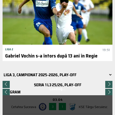
LIGA 2
19:51
Gabriel Vochin s-a întors după 13 ani în Regie
SERIA 1 L3 25/26, PLAY-OFF
Loading...
PROGRAM
03.04
3
1
Cetatea Suceava
KSE Târgu Secuiesc