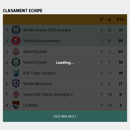
CLASAMENT ECHIPE
P
G
PTS
1
ACSM Cetatea 1932 Suceava
7
13
31
2
Şoimii Gura Humorului
7
12
30
3
Sporting Liești
7
-3
22
4
Viitorul Onești
7
1
18
Loading...
5
KSE Târgu Secuiesc
7
-1
18
6
Știința Miroslava
7
2
17
7
Sepsi OSK Sfântu Gheorghe 2
7
-10
8
8
CS Blejoi
7
-14
2
VEZI MAI MULT