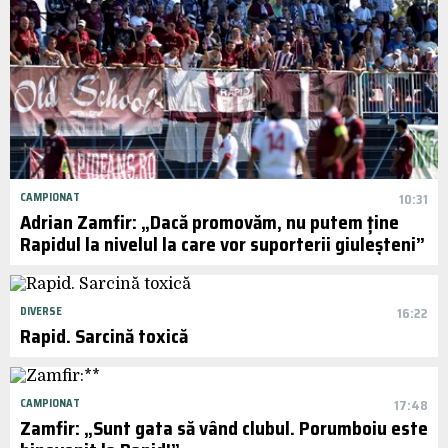
CAMPIONAT
10:31
Adrian Zamfir: „Dacă promovăm, nu putem ține
Rapidul la nivelul la care vor suporterii giuleșteni”
DIVERSE
16:22
Rapid. Sarcină toxică
CAMPIONAT
17:48
Zamfir: „Sunt gata să vând clubul. Porumboiu este