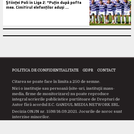
Științei Poli în Liga 2: ”Puțin după pofta
mea. Cimitirul elefanților aduși ...
POLITICA DE CONFIDENTIALITATE
GDPR
CONTACT
Citarea se poate face în limita a 250 de semne.
Nici o instituţie sau persoană (site-uri, instituţii mass-
media, firme de monitorizare) nu poate reproduce
integral scrierile publicistice purtătoare de Drepturi de
Autor fără acordul S.C. GANDUL MEDIA NETWORK SRL.
Decizia ONJN nr. 1598/16.09.2021. Jocurile de noroc sunt
interzise minorilor.
© 2008 - 2026 www.prosport.ro Toate drepturile
rezervate