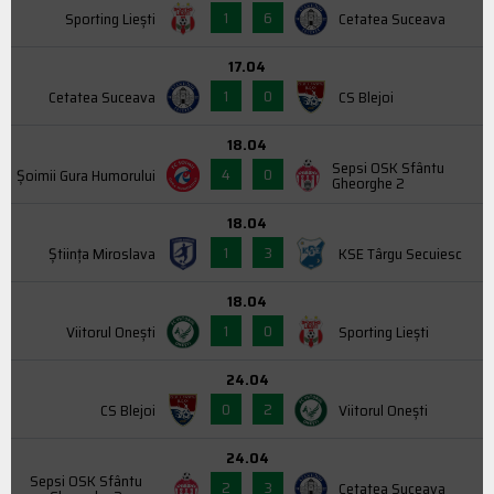
1
6
Sporting Liești
Cetatea Suceava
17.04
1
0
Cetatea Suceava
CS Blejoi
18.04
Sepsi OSK Sfântu
4
0
Şoimii Gura Humorului
Gheorghe 2
18.04
1
3
Știința Miroslava
KSE Târgu Secuiesc
18.04
1
0
Viitorul Onești
Sporting Liești
24.04
0
2
CS Blejoi
Viitorul Onești
24.04
Sepsi OSK Sfântu
2
3
Cetatea Suceava