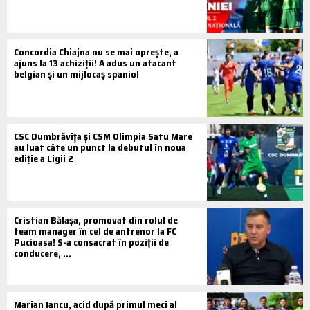
Concordia Chiajna nu se mai oprește, a
ajuns la 13 achiziții! A adus un atacant
belgian și un mijlocaș spaniol
CSC Dumbrăvița și CSM Olimpia Satu Mare
au luat câte un punct la debutul în noua
ediție a Ligii 2
Cristian Bălașa, promovat din rolul de
team manager în cel de antrenor la FC
Pucioasa! S-a consacrat în poziții de
conducere, ...
Marian Iancu, acid după primul meci al