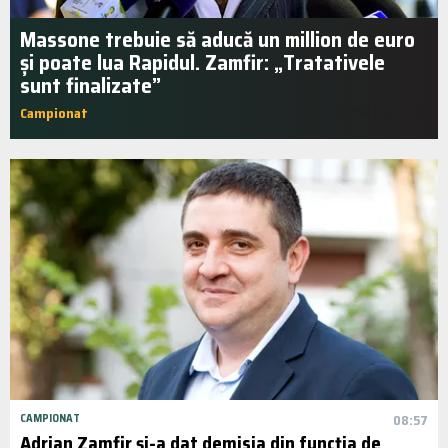
Massone trebuie să aducă un million de euro
și poate lua Rapidul. Zamfir: „Tratativele
sunt finalizate”
Campionat
07:50 | iul.. 2014
CAMPIONAT
08:57
Adrian Zamfir și-a dat demisia din funcția de