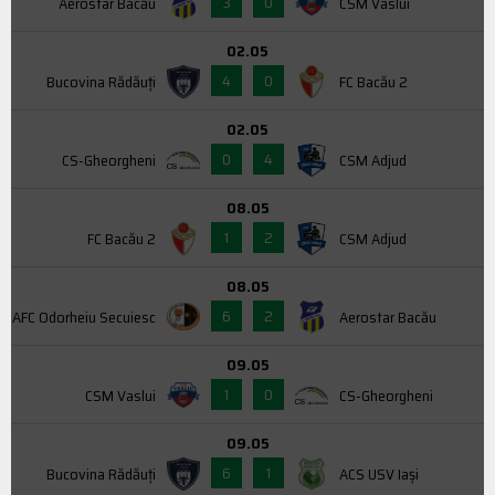
3
0
Aerostar Bacău
CSM Vaslui
02.05
4
0
Bucovina Rădăuți
FC Bacău 2
02.05
0
4
CS-Gheorgheni
CSM Adjud
08.05
1
2
FC Bacău 2
CSM Adjud
08.05
6
2
AFC Odorheiu Secuiesc
Aerostar Bacău
09.05
1
0
CSM Vaslui
CS-Gheorgheni
09.05
6
1
Bucovina Rădăuți
ACS USV Iaşi