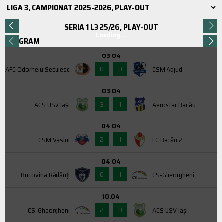
SERIA 1 L3 25/26, PLAY-OUT
Loading...
PROGRAM
03.04
0
0
AFC Odorheiu Secuiesc
CSM Adjud
03.04
3
1
ACS USV Iaşi
Aerostar Bacău
04.04
2
1
CSM Vaslui
FC Bacău 2
04.04
0
1
Bucovina Rădăuți
CS-Gheorgheni
10.04
2
0
CS-Gheorgheni
ACS USV Iaşi