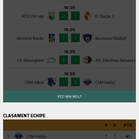
16.05
2
1
ACS USV Iaşi
FC Bacău 2
16.05
2
1
Aerostar Bacău
Bucovina Rădăuți
16.05
2
1
CS-Gheorgheni
AFC Odorheiu Secuiesc
16.05
1
0
CSM Adjud
CSM Vaslui
VEZI MAI MULT
CLASAMENT ECHIPE
P
G
PTS
1
CSM Vaslui
7
1
41