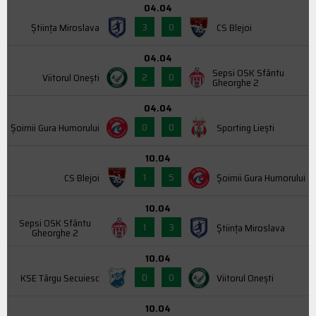
04.04
3
0
Știința Miroslava
CS Blejoi
04.04
Sepsi OSK Sfântu
2
0
Viitorul Onești
Gheorghe 2
04.04
0
0
Şoimii Gura Humorului
Sporting Liești
10.04
1
5
CS Blejoi
Şoimii Gura Humorului
10.04
Sepsi OSK Sfântu
1
3
Știința Miroslava
Gheorghe 2
10.04
0
0
KSE Târgu Secuiesc
Viitorul Onești
10.04