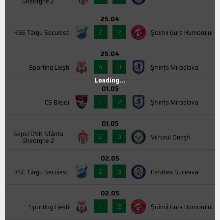
Gheorghe 2
25.04
2
2
KSE Târgu Secuiesc
Şoimii Gura Humorului
25.04
4
0
Sporting Liești
Știința Miroslava
Loading...
01.05
1
2
CS Blejoi
Știința Miroslava
01.05
Sepsi OSK Sfântu
2
0
Viitorul Onești
Gheorghe 2
02.05
2
3
KSE Târgu Secuiesc
Cetatea Suceava
02.05
1
2
Sporting Liești
Şoimii Gura Humorului