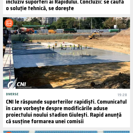
incluziv suporteri ai Rapidului. Concluzii: se caută
o soluție tehnică, se dorește
DIVERSE
19:28
CNI le răspunde suporterilor rapidiști. Comunicatul
în care vorbește despre modificările aduse
proiectului noului stadion Giulești. Rapid anunță
că susține formarea unei comisii