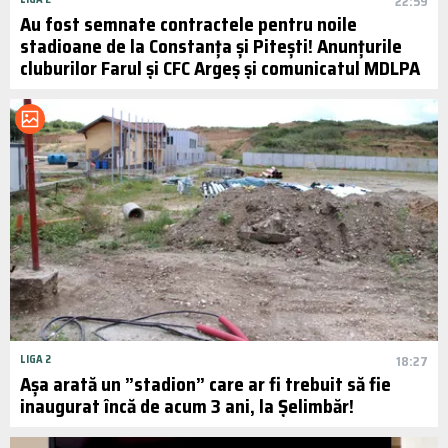
22:59
Au fost semnate contractele pentru noile
stadioane de la Constanța și Pitești! Anunțurile
cluburilor Farul și CFC Argeș și comunicatul MDLPA
LIGA 2
18:27
Așa arată un ”stadion” care ar fi trebuit să fie
inaugurat încă de acum 3 ani, la Șelimbăr!