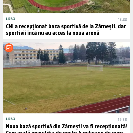
LIGA 3
12:22
CNI a recepționat baza sportivă de la Zărnești, dar
sportivii încă nu au acces la noua arenă
LIGA 3
15:38
Noua bază sportivă din Zărnești va fi recepționată!
Cum arată investiția de peste 4 milioane de euro