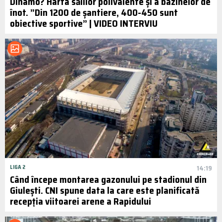
Dinamo? Harta sălilor polivalente și a bazinelor de
înot. ”Din 1200 de șantiere, 400-450 sunt
obiective sportive” | VIDEO INTERVIU
LIGA 2
14:19
Când începe montarea gazonului pe stadionul din
Giulești. CNI spune data la care este planificată
recepția viitoarei arene a Rapidului