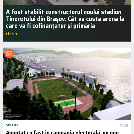
A fost stabilit constructorul noului stadion
Tineretului din Brașov. Cât va costa arena la
care va fi cofinanțator și primăria
Liga 3
14:22 | apr.. 2026
SPECIAL
17:45
Anunțat cu fast în campania electorală, un nou