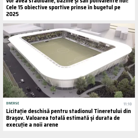
vor avea stadioane, bazine și săli polivalente noi!
Cele 15 obiective sportive prinse în bugetul pe
2025
DIVERSE
11:10
Licitație deschisă pentru stadionul Tineretului din
Brașov. Valoarea totală estimată și durata de
execuție a noii arene