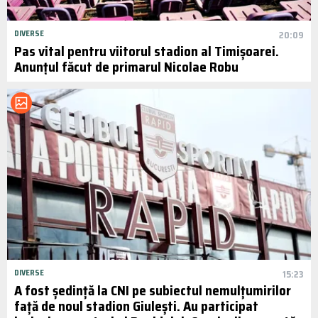
DIVERSE
20:09
Pas vital pentru viitorul stadion al Timișoarei.
Anunțul făcut de primarul Nicolae Robu
DIVERSE
15:23
A fost ședință la CNI pe subiectul nemulțumirilor
față de noul stadion Giulești. Au participat