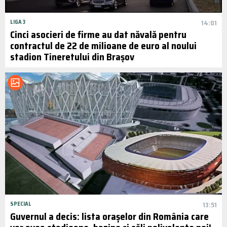
LIGA 3
14:01
Cinci asocieri de firme au dat năvală pentru
contractul de 22 de milioane de euro al noului
stadion Tineretului din Brașov
SPECIAL
13:51
Guvernul a decis: lista orașelor din România care