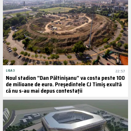
LIGA 3
22:57
Noul stadion ”Dan Păltinișanu” va costa peste 100
de milioane de euro. Președintele CJ Timiș exultă
că nu s-au mai depus contestații