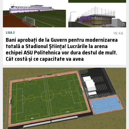
LIGA 2
16:46
Bani aprobați de la Guvern pentru modernizarea
totală a Stadionul Știința! Lucrările la arena
echipei ASU Politehnica vor dura destul de mult.
Cât costă și ce capacitate va avea