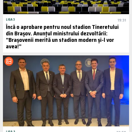
LIGA 3
19:31
Încă o aprobare pentru noul stadion Tineretului
din Brașov. Anunțul ministrului dezvoltării:
”Brașovenii merită un stadion modern și-l vor
avea!”
LIGA 2