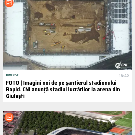
DIVERSE
18:42
FOTO | Imagini noi de pe șantierul stadionului
Rapid. CNI anunță stadiul lucrărilor la arena din
Giulești