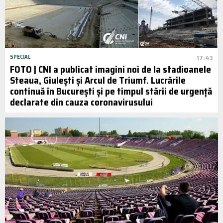
SPECIAL
17:43
FOTO | CNI a publicat imagini noi de la stadioanele
Steaua, Giulești și Arcul de Triumf. Lucrările
continuă în București și pe timpul stării de urgență
declarate din cauza coronavirusului