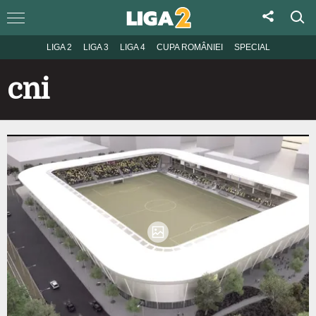
LIGA 2
LIGA 3
LIGA 4
CUPA ROMÂNIEI
SPECIAL
cni