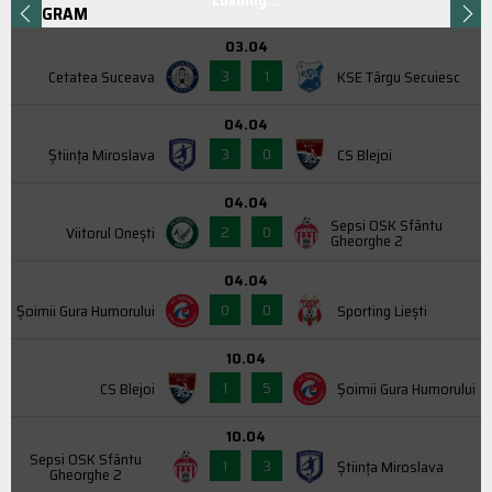
Loading...
PROGRAM
03.04
3
1
Cetatea Suceava
KSE Târgu Secuiesc
04.04
3
0
Știința Miroslava
CS Blejoi
04.04
Sepsi OSK Sfântu
2
0
Viitorul Onești
Gheorghe 2
04.04
0
0
Şoimii Gura Humorului
Sporting Liești
10.04
1
5
CS Blejoi
Şoimii Gura Humorului
10.04
Sepsi OSK Sfântu
1
3
Știința Miroslava
Gheorghe 2