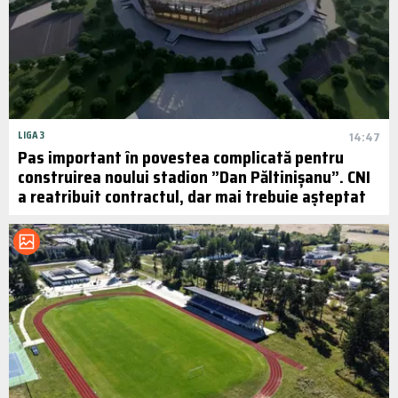
LIGA 3
14:47
Pas important în povestea complicată pentru
construirea noului stadion ”Dan Păltinișanu”. CNI
a reatribuit contractul, dar mai trebuie așteptat