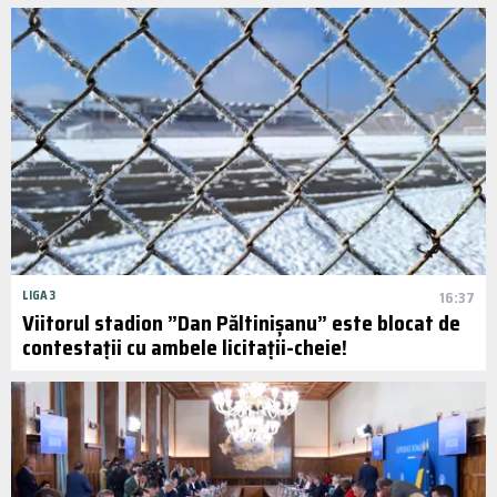
LIGA 3
16:37
Viitorul stadion ”Dan Păltinișanu” este blocat de
contestații cu ambele licitații-cheie!