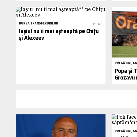
BURSA TRANSFERURILOR
15:45
Iașiul nu îi mai așteaptă pe Chițu
și Alexeev
PREGĂTIRI, A
Popa și T
Grozavu m
PREGĂTIRI, A