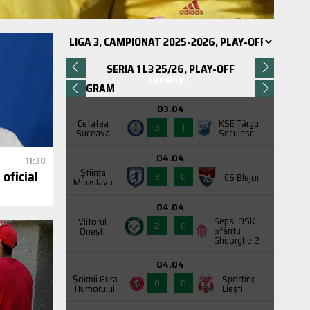
SERIA 1 L3 25/26, PLAY-OFF
Loading...
PROGRAM
03.04
Cetatea
KSE Târgu
3
1
Suceava
Secuiesc
04.04
11:30
Știința
oficial
3
0
CS Blejoi
Miroslava
04.04
Sepsi OSK
Viitorul
2
0
Sfântu
Onești
Gheorghe 2
04.04
Şoimii Gura
Sporting
0
0
Humorului
Liești