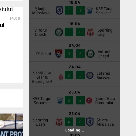
18.04
Știința
KSE Târgu
1
3
Miroslava
Secuiesc
14:00
18.04
ui
Viitorul
Sporting
1
0
Onești
Liești
24.04
Viitorul
0
2
CS Blejoi
Onești
24.04
Sepsi OSK
Cetatea
2
3
Sfântu
Suceava
Gheorghe 2
25.04
KSE Târgu
Şoimii Gura
2
2
Secuiesc
Humorului
25.04
Sporting
Știința
4
0
Liești
Miroslava
Loading...
01.05