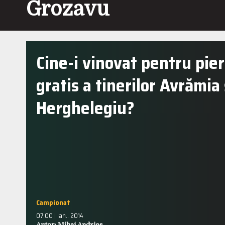
Grozavu
Cine-i vinovat pentru pie
gratis a tinerilor Avrămia 
Herghelegiu?
Campionat
07:00 | ian.. 2014
Autor: Mihai Andries