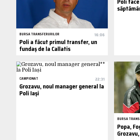
Poli face
săptămân
BURSA TRANSFERURILOR
16:06
Poli a făcut primul transfer, un
fundaș de la Callatis
CAMPIONAT
22:31
Grozavu, noul manager general la
Poli Iași
BURSA TRANS
Popa, Fog
Grozavu, 