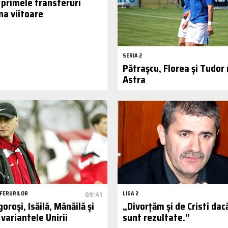
 primele transferuri
a viitoare
SERIA 2
Pătrașcu, Florea și Tudor 
Astra
FERURILOR
09:41
LIGA 2
oroși, Isăilă, Mănăilă și
„Divorțăm și de Cristi dac
variantele Unirii
sunt rezultate.”