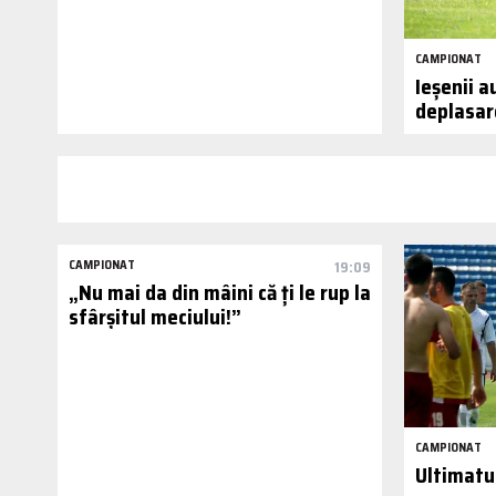
CAMPIONAT
Ieșenii a
deplasar
CAMPIONAT
19:09
„Nu mai da din mâini că ți le rup la
sfârșitul meciului!”
CAMPIONAT
Ultimatu