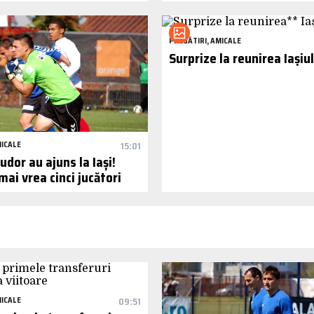
PREGĂTIRI, AMICALE
Surprize la reunirea Iașiul
MICALE
15:01
udor au ajuns la Iași!
ai vrea cinci jucători
MICALE
09:51