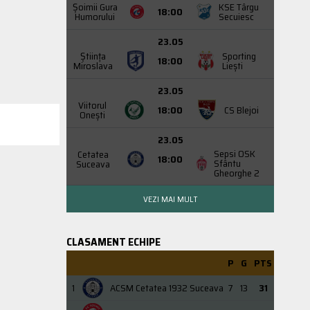
Şoimii Gura
KSE Târgu
18:00
Humorului
Secuiesc
23.05
Știința
Sporting
18:00
Miroslava
Liești
23.05
Viitorul
18:00
CS Blejoi
Onești
23.05
Sepsi OSK
Cetatea
18:00
Sfântu
Suceava
Gheorghe 2
VEZI MAI MULT
CLASAMENT ECHIPE
P
G
PTS
1
ACSM Cetatea 1932 Suceava
7
13
31