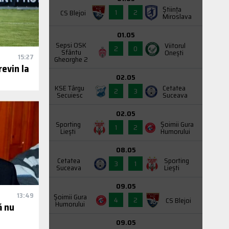
Știința
1
2
CS Blejoi
Miroslava
01.05
Sepsi OSK
Viitorul
2
0
Sfântu
Onești
15:27
Gheorghe 2
revin la
02.05
KSE Târgu
Cetatea
2
3
Secuiesc
Suceava
02.05
Sporting
Şoimii Gura
1
2
Liești
Humorului
08.05
Cetatea
Sporting
3
1
Suceava
Liești
09.05
13:49
Şoimii Gura
4
2
CS Blejoi
Humorului
ă nu
09.05