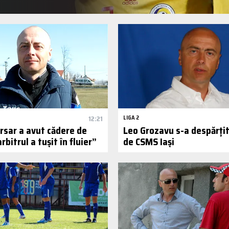
12:21
LIGA 2
rsar a avut cădere de
Leo Grozavu s-a despărțit 
arbitrul a tușit în fluier”
de CSMS Iași