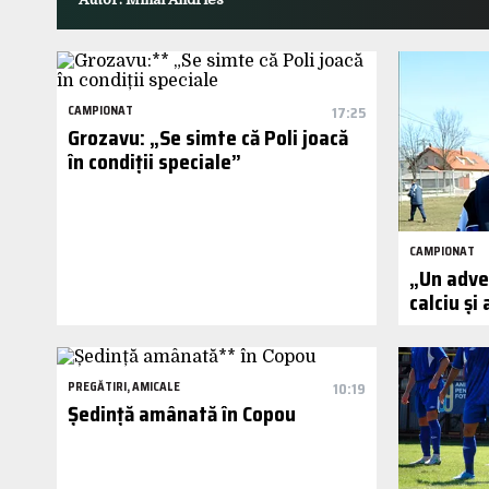
CAMPIONAT
17:25
Grozavu: „Se simte că Poli joacă
în condiții speciale”
CAMPIONAT
„Un adve
calciu și 
PREGĂTIRI, AMICALE
10:19
Ședință amânată în Copou