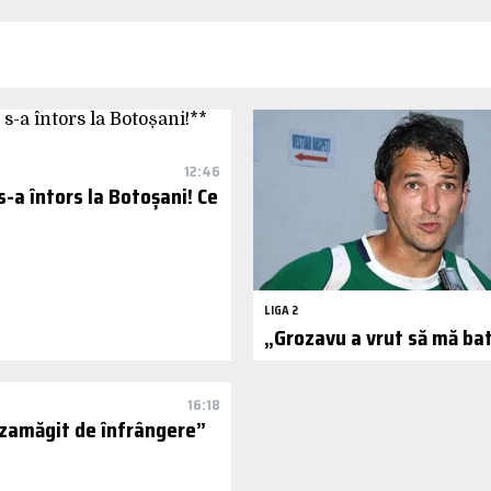
12:46
-a întors la Botoșani! Ce
LIGA 2
„Grozavu a vrut să mă ba
16:18
zamăgit de înfrângere”