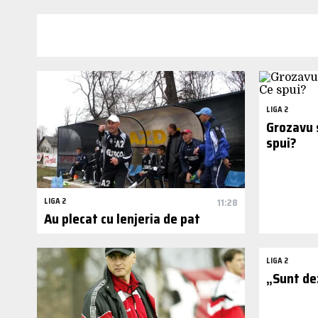
LIGA 2
Grozavu s
spui?
LIGA 2
11:28
Au plecat cu lenjeria de pat
LIGA 2
„Sunt de