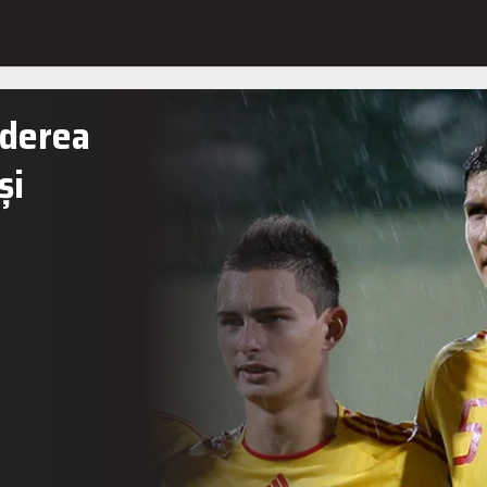
rderea
și