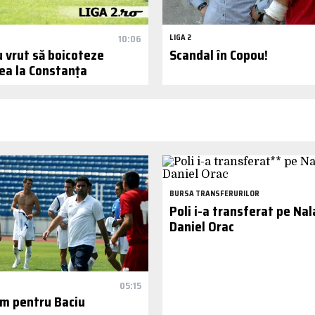
10:06
LIGA 2
u vrut să boicoteze
Scandal în Copou!
ea la Constanța
BURSA TRANSFERURILOR
Poli i-a transferat pe Nala
Daniel Orac
05:15
m pentru Baciu