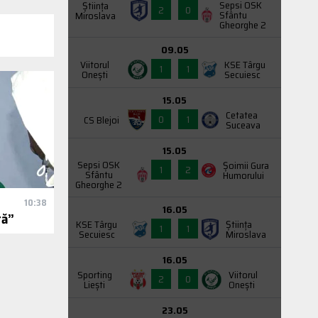
Sepsi OSK
Știința
2
0
Sfântu
Miroslava
Gheorghe 2
09.05
Viitorul
KSE Târgu
1
1
Onești
Secuiesc
15.05
Cetatea
0
1
CS Blejoi
Suceava
15.05
Sepsi OSK
Şoimii Gura
1
2
Sfântu
Humorului
Gheorghe 2
10:38
16.05
tă”
KSE Târgu
Știința
1
1
Secuiesc
Miroslava
16.05
Sporting
Viitorul
2
0
Liești
Onești
23.05