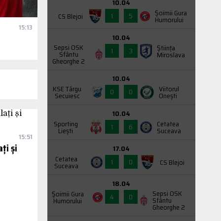
10.04
Şoimii Gura
1
5
CS Blejoi
Humorului
15:13
10.04
Sepsi OSK
Știința
1
3
Sfântu
Miroslava
Gheorghe 2
10.04
KSE Târgu
Viitorul
0
0
Secuiesc
Onești
10.04
Sporting
Cetatea
1
6
Liești
Suceava
15:51
ți și
17.04
Cetatea
1
0
CS Blejoi
Suceava
18.04
Sepsi OSK
Şoimii Gura
4
0
Sfântu
Humorului
Gheorghe 2