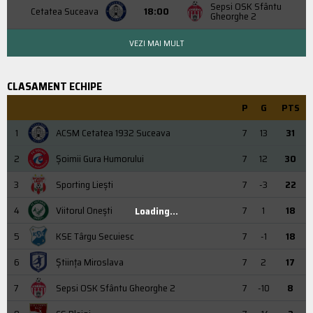
Sepsi OSK Sfântu
Cetatea Suceava
18:00
Gheorghe 2
VEZI MAI MULT
CLASAMENT ECHIPE
P
G
PTS
1
ACSM Cetatea 1932 Suceava
7
13
31
2
Şoimii Gura Humorului
7
12
30
3
Sporting Liești
7
-3
22
4
Viitorul Onești
7
1
18
Loading...
5
KSE Târgu Secuiesc
7
-1
18
6
Știința Miroslava
7
2
17
7
Sepsi OSK Sfântu Gheorghe 2
7
-10
8