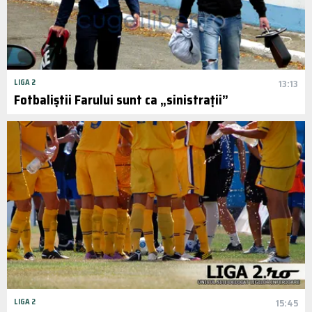
LIGA 2
13:13
Fotbaliștii Farului sunt ca „sinistrații”
LIGA 2
15:45