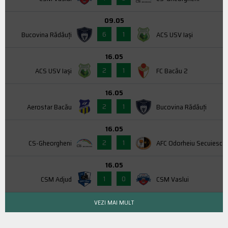
09.05
6
1
Bucovina Rădăuți
ACS USV Iaşi
16.05
2
1
ACS USV Iaşi
FC Bacău 2
16.05
2
1
Aerostar Bacău
Bucovina Rădăuți
16.05
2
1
CS-Gheorgheni
AFC Odorheiu Secuiesc
16.05
1
0
CSM Adjud
CSM Vaslui
VEZI MAI MULT