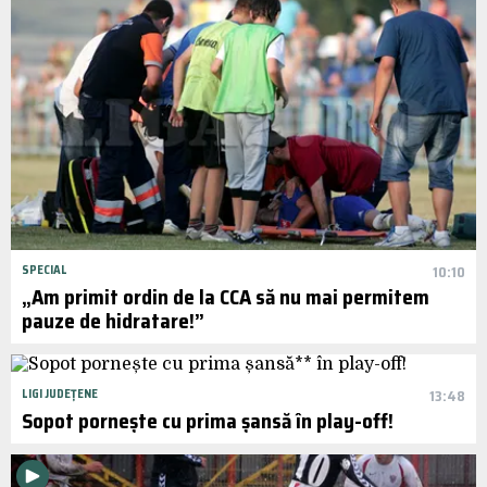
SPECIAL
10:10
„Am primit ordin de la CCA să nu mai permitem
pauze de hidratare!”
LIGI JUDEȚENE
13:48
Sopot pornește cu prima șansă în play-off!