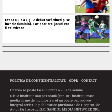
Etapa a 2-a a Ligii 2 debutează vineri și se
încheie duminică. Tot doar trei jocuri vor
fi televizate
POLITICA DE CONFIDENTIALITATE
GDPR
CONTACT
Citarea se poate face în limita a 250 de semne.
Nici o instituţie sau persoană (site-uri, instituţii mass-
media, firme de monitorizare) nu poate reproduce
integral scrierile publicistice purtătoare de Drepturi de
Autor fără acordul S.C. GANDUL MEDIA NETWORK SRL.