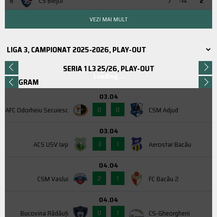
8
CS Blejoi
7
-14
2
VEZI MAI MULT
SERIA 1 L3 25/26, PLAY-OUT
Loading...
PROGRAM
03.04
0
0
AFC Odorheiu Secuiesc
CSM Adjud
03.04
3
1
ACS USV Iaşi
Aerostar Bacău
04.04
2
1
CSM Vaslui
FC Bacău 2
04.04
0
1
Bucovina Rădăuți
CS-Gheorgheni