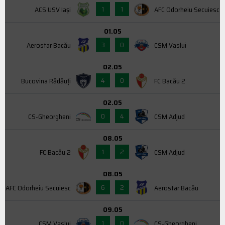
1
1
ACS USV Iaşi
AFC Odorheiu Secuiesc
01.05
3
0
Aerostar Bacău
CSM Vaslui
02.05
4
0
Bucovina Rădăuți
FC Bacău 2
02.05
0
4
CS-Gheorgheni
CSM Adjud
08.05
1
2
FC Bacău 2
CSM Adjud
08.05
6
2
AFC Odorheiu Secuiesc
Aerostar Bacău
09.05
1
0
CSM Vaslui
CS-Gheorgheni