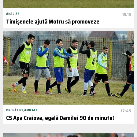
ANALIZE
15:15
Timișenele ajută Motru să promoveze
PREGĂTIRI, AMICALE
17:45
CS Apa Craiova, egală Damilei 90 de minute!