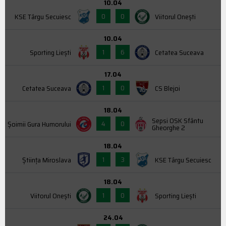
10.04
0
0
KSE Târgu Secuiesc
Viitorul Onești
10.04
1
6
Sporting Liești
Cetatea Suceava
17.04
1
0
Cetatea Suceava
CS Blejoi
18.04
Sepsi OSK Sfântu
4
0
Şoimii Gura Humorului
Gheorghe 2
18.04
1
3
Știința Miroslava
KSE Târgu Secuiesc
18.04
1
0
Viitorul Onești
Sporting Liești
24.04