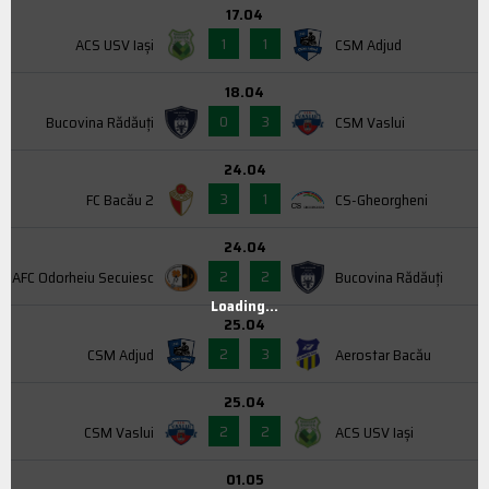
17.04
1
1
ACS USV Iaşi
CSM Adjud
18.04
0
3
Bucovina Rădăuți
CSM Vaslui
24.04
3
1
FC Bacău 2
CS-Gheorgheni
24.04
2
2
AFC Odorheiu Secuiesc
Bucovina Rădăuți
Loading...
25.04
2
3
CSM Adjud
Aerostar Bacău
25.04
2
2
CSM Vaslui
ACS USV Iaşi
01.05