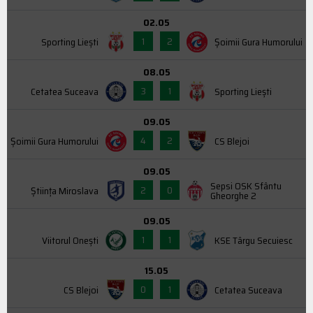
02.05
1
2
Sporting Liești
Şoimii Gura Humorului
08.05
3
1
Cetatea Suceava
Sporting Liești
09.05
4
2
Şoimii Gura Humorului
CS Blejoi
09.05
Sepsi OSK Sfântu
2
0
Știința Miroslava
Gheorghe 2
09.05
1
1
Viitorul Onești
KSE Târgu Secuiesc
15.05
0
1
CS Blejoi
Cetatea Suceava