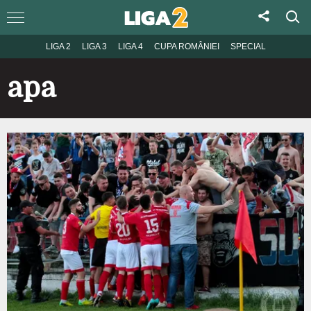
LIGA 2
LIGA 3
LIGA 4
CUPA ROMÂNIEI
SPECIAL
apa