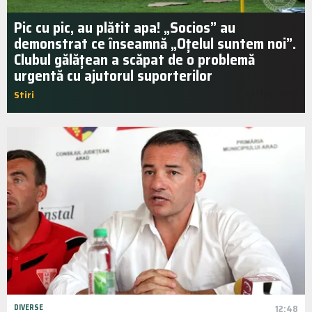
Pic cu pic, au plătit apa! „Socios” au
demonstrat ce înseamnă „Oțelul suntem noi”.
Clubul gălățean a scăpat de o problemă
urgentă cu ajutorul suporterilor
Stiri
11:47 | feb.. 2018
DIVERSE
12:48