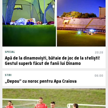
SPECIAL
20:28
Apă de la dinamoviști, bătaie de joc de la steliști!
Gestul superb făcut de fanii lui Dinamo
STIRI
06:00
„Depou” cu noroc pentru Apa Craiova