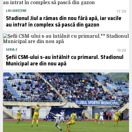
LIGI JUDEȚENE
17:39
Stadionul Jiul a rămas din nou fără apă, iar vacile
au intrat în complex să pască din gazon
SERIA 2
13:22
Șefii CSM-ului s-au întâlnit cu primarul. Stadionul
Municipal are din nou apă