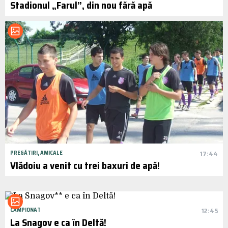
Stadionul „Farul”, din nou fără apă
PREGĂTIRI, AMICALE
17:44
Vlădoiu a venit cu trei baxuri de apă!
CAMPIONAT
12:45
La Snagov e ca în Deltă!