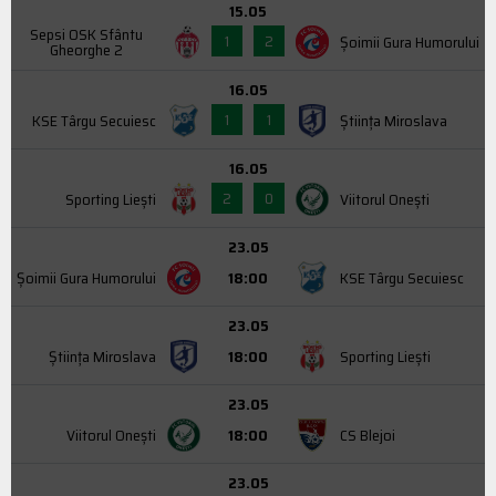
15.05
Sepsi OSK Sfântu
1
2
Şoimii Gura Humorului
Gheorghe 2
16.05
1
1
KSE Târgu Secuiesc
Știința Miroslava
16.05
2
0
Sporting Liești
Viitorul Onești
23.05
Şoimii Gura Humorului
18:00
KSE Târgu Secuiesc
23.05
Știința Miroslava
18:00
Sporting Liești
23.05
Viitorul Onești
18:00
CS Blejoi
23.05