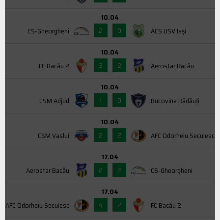
10.04
2
0
CS-Gheorgheni
ACS USV Iaşi
10.04
3
2
FC Bacău 2
Aerostar Bacău
10.04
1
0
CSM Adjud
Bucovina Rădăuți
10.04
2
2
CSM Vaslui
AFC Odorheiu Secuiesc
17.04
2
2
Aerostar Bacău
CS-Gheorgheni
17.04
4
2
AFC Odorheiu Secuiesc
FC Bacău 2