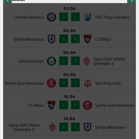
03.04
3
1
Cetatea Suceava
KSE Târgu Secuiesc
04.04
3
0
Știința Miroslava
CS Blejoi
04.04
Sepsi OSK Sfântu
2
0
Viitorul Onești
Gheorghe 2
04.04
0
0
Şoimii Gura Humorului
Sporting Liești
10.04
1
5
CS Blejoi
Şoimii Gura Humorului
10.04
Sepsi OSK Sfântu
1
3
Știința Miroslava
Gheorghe 2