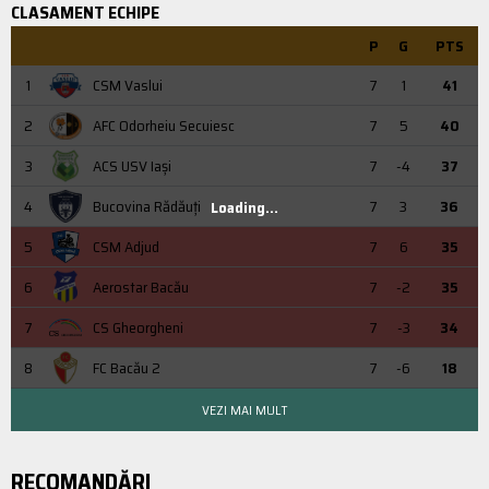
CLASAMENT ECHIPE
P
G
PTS
1
CSM Vaslui
7
1
41
2
AFC Odorheiu Secuiesc
7
5
40
3
ACS USV Iaşi
7
-4
37
4
Bucovina Rădăuți
7
3
36
Loading...
5
CSM Adjud
7
6
35
6
Aerostar Bacău
7
-2
35
7
CS Gheorgheni
7
-3
34
8
FC Bacău 2
7
-6
18
VEZI MAI MULT
RECOMANDĂRI