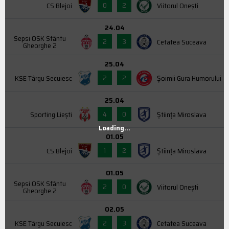
0
2
CS Blejoi
Viitorul Onești
24.04
Sepsi OSK Sfântu
2
3
Cetatea Suceava
Gheorghe 2
25.04
2
2
KSE Târgu Secuiesc
Şoimii Gura Humorului
25.04
4
0
Sporting Liești
Știința Miroslava
Loading...
01.05
1
2
CS Blejoi
Știința Miroslava
01.05
Sepsi OSK Sfântu
2
0
Viitorul Onești
Gheorghe 2
02.05
2
3
KSE Târgu Secuiesc
Cetatea Suceava