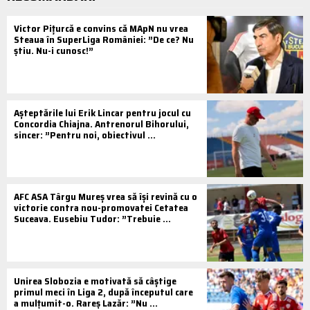
Victor Pițurcă e convins că MApN nu vrea
Steaua în SuperLiga României: ”De ce? Nu
știu. Nu-i cunosc!”
Așteptările lui Erik Lincar pentru jocul cu
Concordia Chiajna. Antrenorul Bihorului,
sincer: ”Pentru noi, obiectivul ...
AFC ASA Târgu Mureș vrea să își revină cu o
victorie contra nou-promovatei Cetatea
Suceava. Eusebiu Tudor: ”Trebuie ...
Unirea Slobozia e motivată să câștige
primul meci în Liga 2, după începutul care
a mulțumit-o. Rareș Lazăr: ”Nu ...