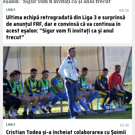
LIGA 3
00:10
Ultima echipă retrogradată din Liga 3 e surprinsă
de anunțul FRF, dar e convinsă că va continua în
acest eșalon: ”Sigur vom fi invitați ca și anul
trecut”
LIGA 3
23:12
Cristian Todea și-a încheiat colaborarea cu Șoimii