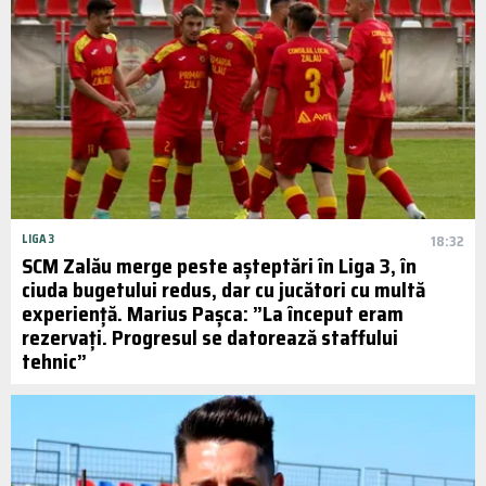
LIGA 3
18:32
SCM Zalău merge peste așteptări în Liga 3, în
ciuda bugetului redus, dar cu jucători cu multă
experiență. Marius Pașca: ”La început eram
rezervați. Progresul se datorează staffului
tehnic”