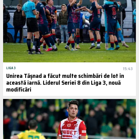
LIGA 3
15:43
Unirea Tășnad a făcut multe schimbări de lot în
această iarnă. Liderul Seriei 8 din Liga 3, nouă
modificări