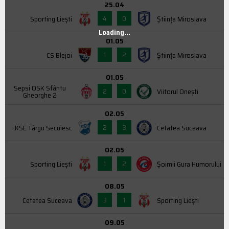
25.04
4
0
Sporting Liești
Știința Miroslava
Loading...
01.05
1
2
CS Blejoi
Știința Miroslava
01.05
Sepsi OSK Sfântu
2
0
Viitorul Onești
Gheorghe 2
02.05
2
3
KSE Târgu Secuiesc
Cetatea Suceava
02.05
1
2
Sporting Liești
Şoimii Gura Humorului
08.05
3
1
Cetatea Suceava
Sporting Liești
09.05