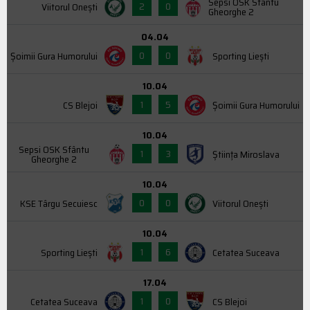
Sepsi OSK Sfântu
2
0
Viitorul Onești
Gheorghe 2
04.04
0
0
Şoimii Gura Humorului
Sporting Liești
10.04
1
5
CS Blejoi
Şoimii Gura Humorului
10.04
Sepsi OSK Sfântu
1
3
Știința Miroslava
Gheorghe 2
10.04
0
0
KSE Târgu Secuiesc
Viitorul Onești
10.04
1
6
Sporting Liești
Cetatea Suceava
17.04
1
0
Cetatea Suceava
CS Blejoi