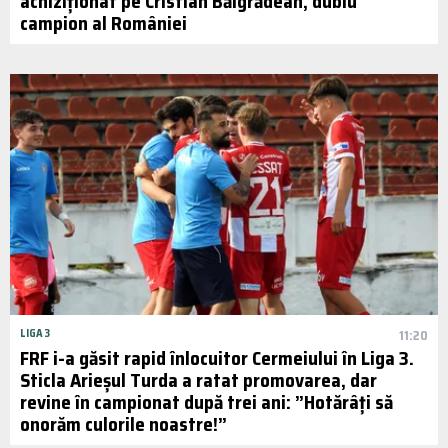
achiziționat pe Cristian Bălgrădean, dublu
campion al României
LIGA 3
11:20
FRF i-a găsit rapid înlocuitor Cermeiului în Liga 3.
Sticla Arieșul Turda a ratat promovarea, dar
revine în campionat după trei ani: ”Hotărâți să
onorăm culorile noastre!”