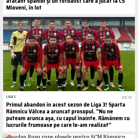
atacant spaniol și un fotbalist care a jucat la CS
Mioveni, în lot
LIGA 3
09:12
Primul abandon în acest sezon de Liga 3! Sparta
Râmnicu Vâlcea a aruncat prosopul. ”Nu ne
puteam arunca așa, cu capul înainte. Rămânem cu
lucrurile frumoase pe care le-am realizat”