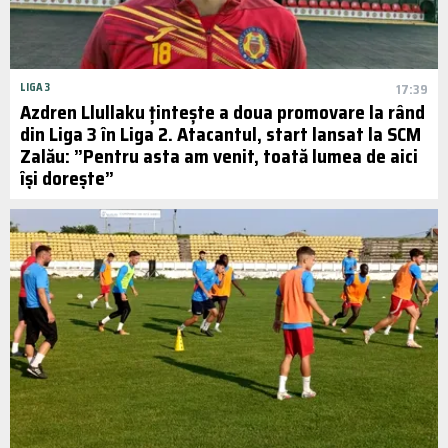
LIGA 3
17:39
Azdren Llullaku țintește a doua promovare la rând
din Liga 3 în Liga 2. Atacantul, start lansat la SCM
Zalău: ”Pentru asta am venit, toată lumea de aici
își dorește”