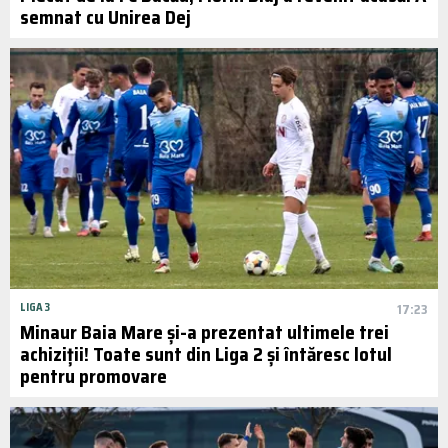
semnat cu Unirea Dej
LIGA 3
17:23
Minaur Baia Mare și-a prezentat ultimele trei
achiziții! Toate sunt din Liga 2 și întăresc lotul
pentru promovare