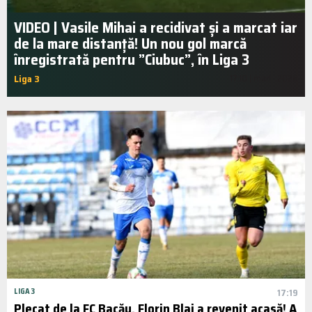
VIDEO | Vasile Mihai a recidivat și a marcat iar
de la mare distanță! Un nou gol marcă
înregistrată pentru ”Ciubuc”, în Liga 3
Liga 3
17:10 | mart.. 2026
LIGA 3
17:19
Plecat de la FC Bacău, Florin Blaj a revenit acasă! A