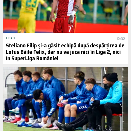
LIGA 3
12:32
Steliano Filip și-a găsit echipă după despărțirea de
Lotus Băile Felix, dar nu va juca nici în Liga 2, nici
în SuperLiga României