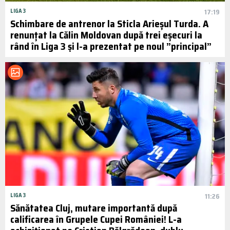
LIGA 3
17:19
Schimbare de antrenor la Sticla Arieșul Turda. A
renunțat la Călin Moldovan după trei eșecuri la
rând în Liga 3 și l-a prezentat pe noul ”principal”
LIGA 3
11:26
Sănătatea Cluj, mutare importantă după
calificarea în Grupele Cupei României! L-a