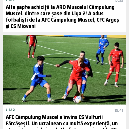
17:32
Alte șapte achiziții la ARO Muscelul Câmpulung
Muscel, dintre care șase din Liga 2! A adus
fotbaliști de la AFC Câmpulung Muscel, CFC Argeș
și CS Mioveni
LIGA 2
15:41
AFC Câmpulung Muscel a învins CS Vulturii
Fărcășești. Un ucrainean cu multă experiență, un