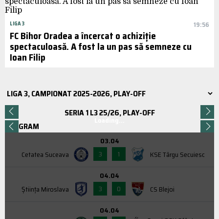
LIGA 3
19:56
FC Bihor Oradea a încercat o achiziție
spectaculoasă. A fost la un pas să semneze cu
Ioan Filip
SERIA 1 L3 25/26, PLAY-OFF
Loading...
PROGRAM
03.04
3
1
Cetatea Suceava
KSE Târgu Secuiesc
04.04
3
0
Știința Miroslava
CS Blejoi
04.04