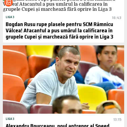
LIGA 3
16:43
Bogdan Rusu rupe plasele pentru SCM Râmnicu
Vâlcea! Atacantul a pus umărul la calificarea în
grupele Cupei și marchează fără oprire în Liga 3
LIGA 3
13:15
Alexandru Bourceanu, noul antrenor al Speed