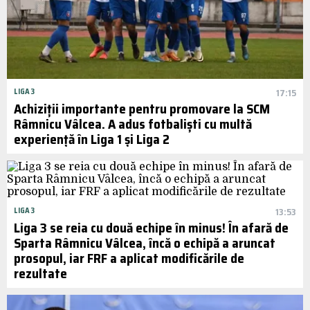
LIGA 3
17:15
Achiziții importante pentru promovare la SCM
Râmnicu Vâlcea. A adus fotbaliști cu multă
experiență în Liga 1 și Liga 2
LIGA 3
13:53
Liga 3 se reia cu două echipe în minus! În afară de
Sparta Râmnicu Vâlcea, încă o echipă a aruncat
prosopul, iar FRF a aplicat modificările de
rezultate