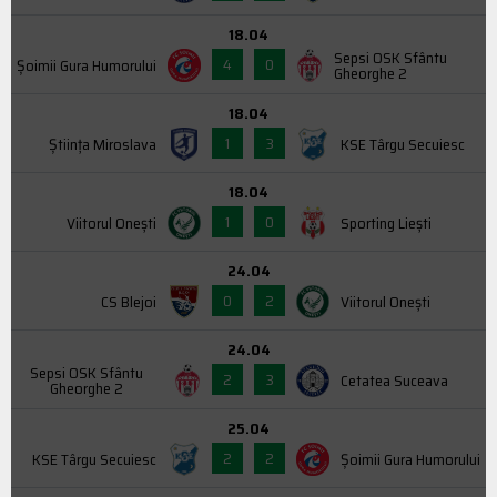
18.04
Sepsi OSK Sfântu
4
0
Şoimii Gura Humorului
Gheorghe 2
18.04
1
3
Știința Miroslava
KSE Târgu Secuiesc
18.04
1
0
Viitorul Onești
Sporting Liești
24.04
0
2
CS Blejoi
Viitorul Onești
24.04
Sepsi OSK Sfântu
2
3
Cetatea Suceava
Gheorghe 2
25.04
2
2
KSE Târgu Secuiesc
Şoimii Gura Humorului