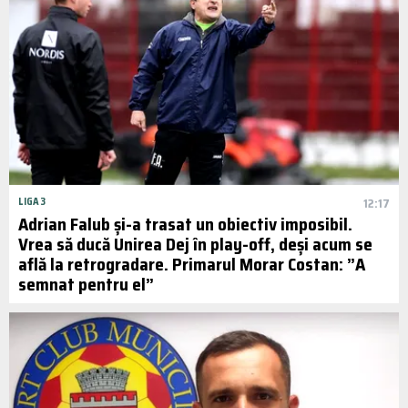
LIGA 3
12:17
Adrian Falub și-a trasat un obiectiv imposibil.
Vrea să ducă Unirea Dej în play-off, deși acum se
află la retrogradare. Primarul Morar Costan: ”A
semnat pentru el”