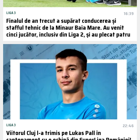
LIGA 3
16:39
Finalul de an trecut a supărat conducerea și
stafful tehnic de la Minaur Baia Mare. Au venit
cinci jucător, inclusiv din Liga 2, și au plecat patru
LIGA 3
22:46
Viitorul Cluj l-a trimis pe Lukas Pall în
cantonament cu o echipă din SuperLiga României!