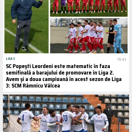
LIGA 3
15:41
SC Popești Leordeni este matematic în faza
semifinală a barajului de promovare în Liga 2.
Avem și a doua campioană în acest sezon de Liga
3: SCM Râmnicu Vâlcea