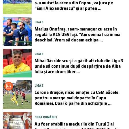
s-a mutat la arena din Copou, va juca pe
”Emil Alexandrescu” și ar putea ...
LIGA 3
Marius Onofraș, team-manager cu acte în
regulă la ACS USV Iași: ”Am semnat cu inima
deschisă. Vrem să ducem echipa ...
LIGA 3
Mihai Dăscălescu și-a găsit alt club din Liga 3
unde să continue după despărțirea de Alba
Iulia și are drum liber ...
LIGA 3
Corona Brașov, nicio emoție cu CSM Săcele
pentru a merge mai departe în Cupa
României. Doar o parte din achizițiile ...
CUPA ROMÂNIEI
Au fost stabilite meciurile din Turul 3 al