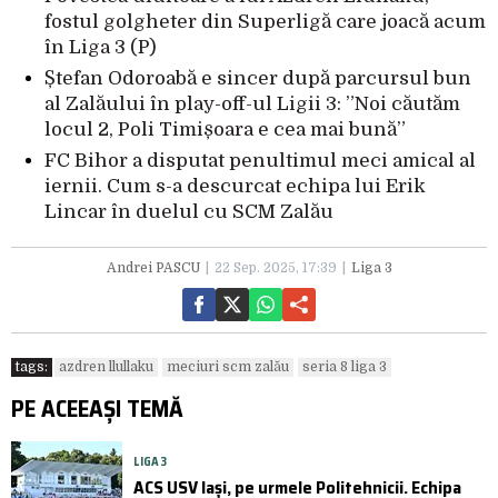
fostul golgheter din Superligă care joacă acum
în Liga 3 (P)
Ștefan Odoroabă e sincer după parcursul bun
al Zalăului în play-off-ul Ligii 3: ”Noi căutăm
locul 2, Poli Timișoara e cea mai bună”
FC Bihor a disputat penultimul meci amical al
iernii. Cum s-a descurcat echipa lui Erik
Lincar în duelul cu SCM Zalău
Andrei PASCU
22 Sep. 2025, 17:39
Liga 3
tags:
azdren llullaku
meciuri scm zalău
seria 8 liga 3
PE ACEEAȘI TEMĂ
LIGA 3
ACS USV Iași, pe urmele Politehnicii. Echipa