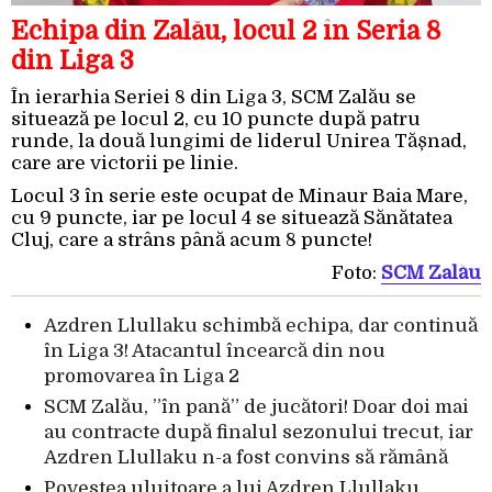
Echipa din Zalău, locul 2 în Seria 8
din Liga 3
În ierarhia Seriei 8 din Liga 3, SCM Zalău se
situează pe locul 2, cu 10 puncte după patru
runde, la două lungimi de liderul Unirea Tășnad,
care are victorii pe linie.
Locul 3 în serie este ocupat de Minaur Baia Mare,
cu 9 puncte, iar pe locul 4 se situează Sănătatea
Cluj, care a strâns până acum 8 puncte!
Foto:
SCM Zalău
Azdren Llullaku schimbă echipa, dar continuă
în Liga 3! Atacantul încearcă din nou
promovarea în Liga 2
SCM Zalău, ”în pană” de jucători! Doar doi mai
au contracte după finalul sezonului trecut, iar
Azdren Llullaku n-a fost convins să rămână
Povestea uluitoare a lui Azdren Llullaku,