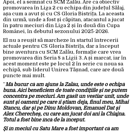
Apoi, el a semnat cu SCM Zalău. Are ca obiectiv
promovarea în Liga 2 cu echipa din județul Sălaj,
așa cum a avut și cu CS Gloria Bistrița. La aceasta
din urmă, unde a fost și căpitan, atacantul a jucat
în patru meciuri din Liga 2 și în două din Cupa
Românei, în debutul sezonului 2025-2026.
El nu a reușit să marcheze în startul întrecerii
actuale pentru CS Gloria Bistrița, dar a început
bine aventura cu SCM Zalău, formație care vrea
promovarea din Seria 8 a Ligii 3. A și marcat, iar în
acest moment este pe locul 2 în serie cu noua sa
echipă, sub liderul Unirea Tășnad, care are două
puncte mai mult.
”
Mă bucur că am ajuns la Zalău, unde este o echipă
bună. Aici beneficiem de toate condițiile și ne putem
concentra pe meciuri. Am găsit un vestiar unit, unde
sunt și oameni pe care îi știam deja, finul meu, Mihai
Stancu, dar și pe Dinu Moldovan, Emanuel Dat și
Alex Cherecheș, cu care am jucat doi ani la Chiajna.
Totul a fost bine încă de la început.
Și în meciul cu Satu Mare a fost important că am