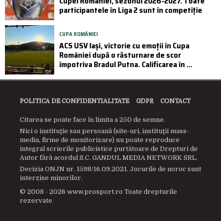
Cupei României, sezonul 2026-2027. Toate
participantele în Liga 2 sunt în competiție
CUPA ROMÂNIEI
ACS USV Iași, victorie cu emoții în Cupa
României după o răsturnare de scor
împotriva Bradul Putna. Calificarea în ...
POLITICA DE CONFIDENTIALITATE
GDPR
CONTACT
Citarea se poate face în limita a 250 de semne.
Nici o instituţie sau persoană (site-uri, instituţii mass-
media, firme de monitorizare) nu poate reproduce
integral scrierile publicistice purtătoare de Drepturi de
Autor fără acordul S.C. GANDUL MEDIA NETWORK SRL.
Decizia ONJN nr. 1598/16.09.2021. Jocurile de noroc sunt
interzise minorilor.
© 2008 - 2026 www.prosport.ro Toate drepturile
rezervate