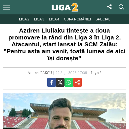
LIGA 2
LIGA 3
LIGA 4
CUPA ROMÂNIEI
SPECIAL
Azdren Llullaku țintește a doua
promovare la rând din Liga 3 în Liga 2.
Atacantul, start lansat la SCM Zalău:
”Pentru asta am venit, toată lumea de aici
își dorește”
Andrei PASCU
22 Sep. 2025, 17:39
Liga 3