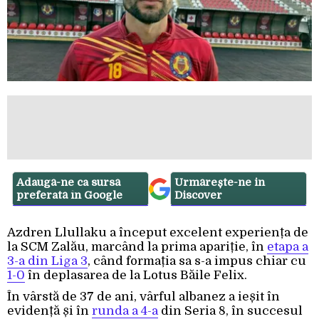
Adaugă-ne ca sursă
Urmărește-ne in
preferată în Google
Discover
Azdren Llullaku a început excelent experiența de
la SCM Zalău, marcând la prima apariție, în
etapa a
3-a din Liga 3
, când formația sa s-a impus chiar cu
1-0
în deplasarea de la Lotus Băile Felix.
În vârstă de 37 de ani, vârful albanez a ieșit în
evidență și în
runda a 4-a
din Seria 8, în succesul