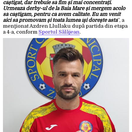
câștigat, dar trebuie să fim și mai concentrați.
Urmează derby-ul de la Baia Mare și mergem acolo
să câștigăm, pentru că avem calitate. Eu am venit
aici să promovăm și toată lumea își dorește asta
”, a
menţionat Azdren Llullaku după partida din etapa
a 4-a, conform
Sportul Sălăjean
.