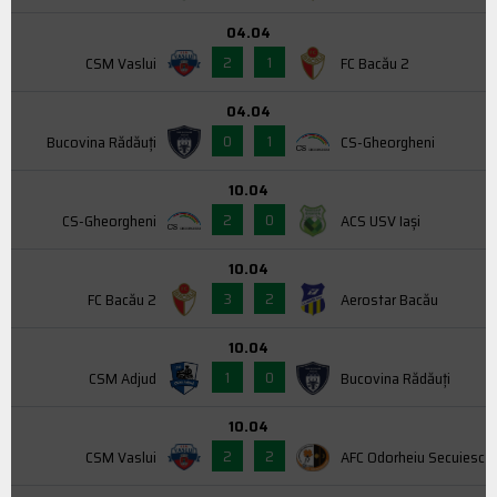
04.04
2
1
CSM Vaslui
FC Bacău 2
04.04
0
1
Bucovina Rădăuți
CS-Gheorgheni
10.04
2
0
CS-Gheorgheni
ACS USV Iaşi
10.04
3
2
FC Bacău 2
Aerostar Bacău
10.04
1
0
CSM Adjud
Bucovina Rădăuți
10.04
2
2
CSM Vaslui
AFC Odorheiu Secuiesc