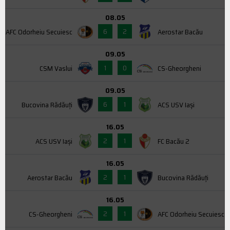
08.05
6
2
AFC Odorheiu Secuiesc
Aerostar Bacău
09.05
1
0
CSM Vaslui
CS-Gheorgheni
09.05
6
1
Bucovina Rădăuți
ACS USV Iaşi
16.05
2
1
ACS USV Iaşi
FC Bacău 2
16.05
2
1
Aerostar Bacău
Bucovina Rădăuți
16.05
2
1
CS-Gheorgheni
AFC Odorheiu Secuiesc