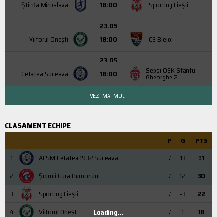
Știința Miroslava
18:00
Sporting Liești
23.05
Viitorul Onești
18:00
CS Blejoi
23.05
Sepsi OSK Sfântu
Cetatea Suceava
18:00
Gheorghe 2
VEZI MAI MULT
CLASAMENT ECHIPE
P
G
PTS
1
ACSM Cetatea 1932 Suceava
7
13
31
2
Şoimii Gura Humorului
7
12
30
3
Sporting Liești
7
-3
22
4
Viitorul Onești
7
1
18
Loading...