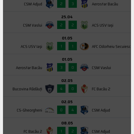
2
3
CSM Adjud
Aerostar Bacău
25.04
2
2
CSM Vaslui
ACS USV Iaşi
01.05
1
1
ACS USV Iaşi
AFC Odorheiu Secuiesc
01.05
3
0
Aerostar Bacău
CSM Vaslui
02.05
4
0
Bucovina Rădăuți
FC Bacău 2
02.05
0
4
CS-Gheorgheni
CSM Adjud
08.05
1
2
FC Bacău 2
CSM Adjud