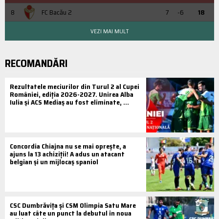
8
FC Bacău 2
7
-6
18
VEZI MAI MULT
RECOMANDĂRI
Rezultatele meciurilor din Turul 2 al Cupei
României, ediția 2026-2027. Unirea Alba
Iulia și ACS Mediaș au fost eliminate, ...
Concordia Chiajna nu se mai oprește, a
ajuns la 13 achiziții! A adus un atacant
belgian și un mijlocaș spaniol
CSC Dumbrăvița și CSM Olimpia Satu Mare
au luat câte un punct la debutul în noua