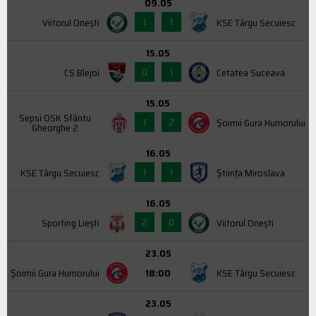
09.05
1
1
Viitorul Onești
KSE Târgu Secuiesc
15.05
0
1
CS Blejoi
Cetatea Suceava
15.05
Sepsi OSK Sfântu
1
2
Şoimii Gura Humorului
Gheorghe 2
16.05
1
1
KSE Târgu Secuiesc
Știința Miroslava
16.05
2
0
Sporting Liești
Viitorul Onești
23.05
Şoimii Gura Humorului
18:00
KSE Târgu Secuiesc
23.05