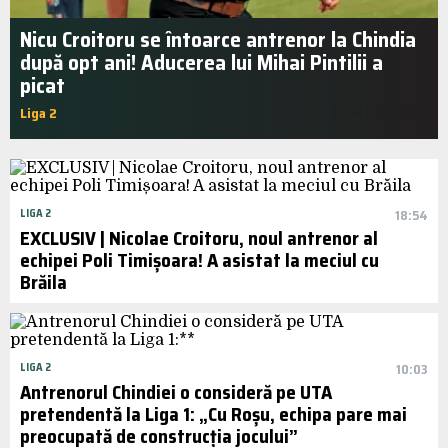
Nicu Croitoru se întoarce antrenor la Chindia
după opt ani! Aducerea lui Mihai Pintilii a
picat
Liga 2
18:38 | apr.. 2026
LIGA 2
18:54
EXCLUSIV | Nicolae Croitoru, noul antrenor al
echipei Poli Timișoara! A asistat la meciul cu
Brăila
LIGA 2
10:03
Antrenorul Chindiei o consideră pe UTA
pretendentă la Liga 1: „Cu Roșu, echipa pare mai
preocupată de construcția jocului”