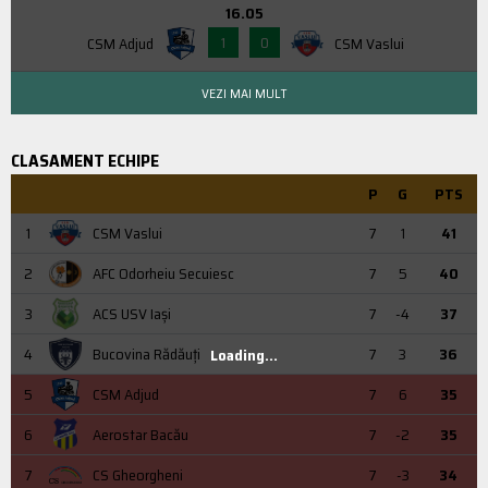
16.05
1
0
CSM Adjud
CSM Vaslui
VEZI MAI MULT
CLASAMENT ECHIPE
P
G
PTS
1
CSM Vaslui
7
1
41
2
AFC Odorheiu Secuiesc
7
5
40
3
ACS USV Iaşi
7
-4
37
4
Bucovina Rădăuți
7
3
36
Loading...
5
CSM Adjud
7
6
35
6
Aerostar Bacău
7
-2
35
7
CS Gheorgheni
7
-3
34