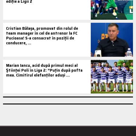
ediție a Ligii 2
Cristian Bălașa, promovat din rolul de
team manager în cel de antrenor la FC
Pucioasa! S-a consacrat în poziții de
conducere, ...
Marian Iancu, acid după primul meci al
Științei Poli în Liga 2: ”Puțin după pofta
mea. Cimitirul elefanților aduși ...