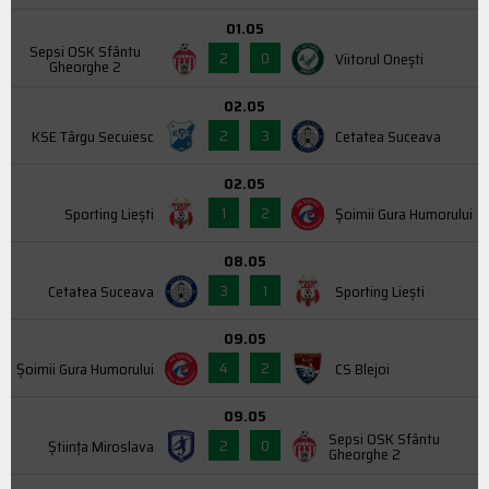
01.05
Sepsi OSK Sfântu
2
0
Viitorul Onești
Gheorghe 2
02.05
2
3
KSE Târgu Secuiesc
Cetatea Suceava
02.05
1
2
Sporting Liești
Şoimii Gura Humorului
08.05
3
1
Cetatea Suceava
Sporting Liești
09.05
4
2
Şoimii Gura Humorului
CS Blejoi
09.05
Sepsi OSK Sfântu
2
0
Știința Miroslava
Gheorghe 2