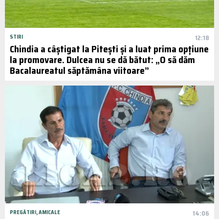
STIRI
12:18
Chindia a câștigat la Pitești și a luat prima opțiune
la promovare. Dulcea nu se dă bătut: „O să dăm
Bacalaureatul săptămâna viitoare”
PREGĂTIRI, AMICALE
14:06