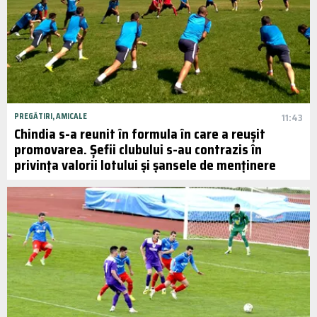
PREGĂTIRI, AMICALE
11:43
Chindia s-a reunit în formula în care a reușit
promovarea. Șefii clubului s-au contrazis în
privința valorii lotului și șansele de menținere