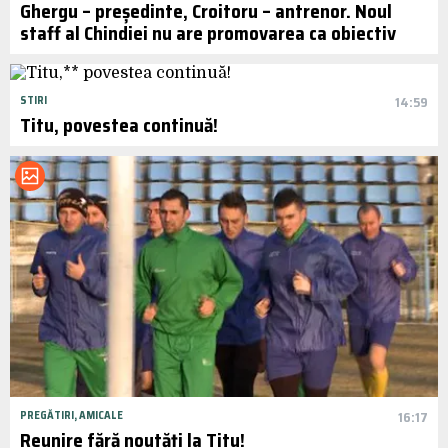
Ghergu – președinte, Croitoru – antrenor. Noul
staff al Chindiei nu are promovarea ca obiectiv
STIRI
14:59
Titu, povestea continuă!
PREGĂTIRI, AMICALE
16:17
Reunire fără noutăți la Titu!