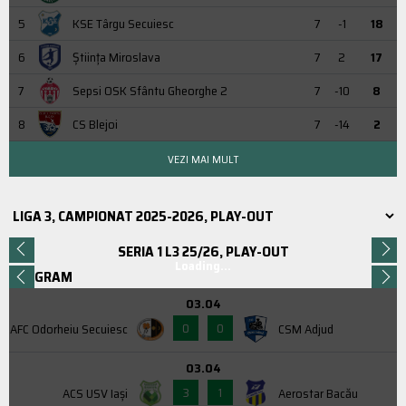
5
KSE Târgu Secuiesc
7
-1
18
6
Știința Miroslava
7
2
17
7
Sepsi OSK Sfântu Gheorghe 2
7
-10
8
8
CS Blejoi
7
-14
2
VEZI MAI MULT
SERIA 1 L3 25/26, PLAY-OUT
Loading...
PROGRAM
03.04
0
0
AFC Odorheiu Secuiesc
CSM Adjud
03.04
3
1
ACS USV Iaşi
Aerostar Bacău