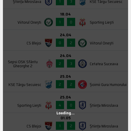
1
3
Știința Miroslava
KSE Târgu Secuiesc
18.04
1
0
Viitorul Onești
Sporting Liești
24.04
0
2
CS Blejoi
Viitorul Onești
24.04
Sepsi OSK Sfântu
2
3
Cetatea Suceava
Gheorghe 2
25.04
2
2
KSE Târgu Secuiesc
Şoimii Gura Humorului
25.04
4
0
Sporting Liești
Știința Miroslava
Loading...
01.05
1
2
CS Blejoi
Știința Miroslava