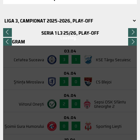
SERIA 1 L3 25/26, PLAY-OFF
Loading...
PROGRAM
03.04
3
1
Cetatea Suceava
KSE Târgu Secuiesc
04.04
3
0
Știința Miroslava
CS Blejoi
04.04
Sepsi OSK Sfântu
2
0
Viitorul Onești
Gheorghe 2
04.04
0
0
Şoimii Gura Humorului
Sporting Liești
10.04