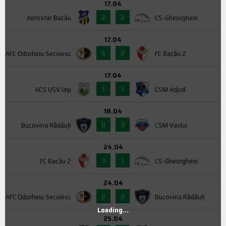
17.04
2
2
Aerostar Bacău
CS-Gheorgheni
17.04
4
2
AFC Odorheiu Secuiesc
FC Bacău 2
17.04
1
1
ACS USV Iaşi
CSM Adjud
18.04
0
3
Bucovina Rădăuți
CSM Vaslui
24.04
3
1
FC Bacău 2
CS-Gheorgheni
24.04
2
2
AFC Odorheiu Secuiesc
Bucovina Rădăuți
Loading...
25.04