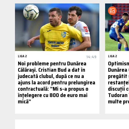
LIGA 2
14:49
LIGA 2
Noi probleme pentru Dunărea
Optimism
Călărași. Cristian Bud a dat în
Dunărea C
judecată clubul, după ce nu a
pregătit 
ajuns la acord pentru prelungirea
restanțe
contractuală: ”Mi s-a propus o
discuții
înțelegere cu 800 de euro mai
Tudoran î
mică”
multe pr