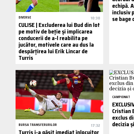
echipă. 
inclusiv
se bage 
DIVERSE
10:30
CULISE | Excluderea lui Bud din lot
pe motiv de beție și implicarea
conducerii de a-l reabilita pe
jucător, motivele care au dus la
despărțirea lui Erik Lincar de
Turris
CAMPIONAT
EXCLUSIV 
Cristian 
exclus di
decizia ș
BURSA TRANSFERURILOR
17:32
Turris i-a găsit imediat înlocuitor