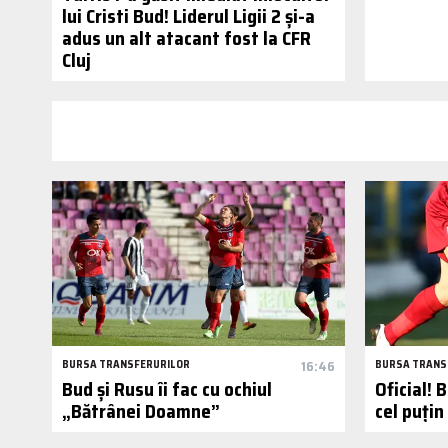
lui Cristi Bud! Liderul Ligii 2 și-a
adus un alt atacant fost la CFR
Cluj
BURSA TRANSFERURILOR
16:46
BURSA TRANS
Bud și Rusu îi fac cu ochiul
Oficial! 
„Bătrânei Doamne”
cel puțin