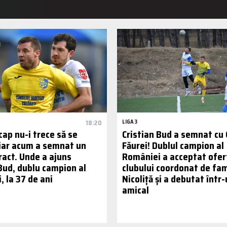
18:20
LIGA 3
 cap nu-i trece să se
Cristian Bud a semnat cu 
 iar acum a semnat un
Făurei! Dublul campion al
ract. Unde a ajuns
României a acceptat ofer
 Bud, dublu campion al
clubului coordonat de fam
 la 37 de ani
Nicoliță și a debutat într
amical