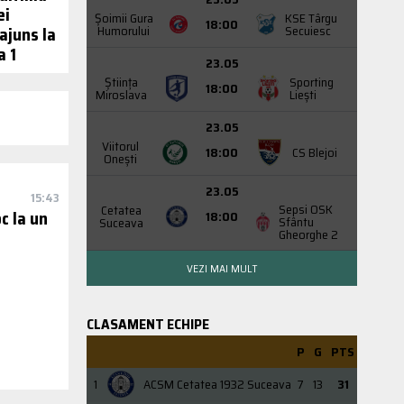
ei
Şoimii Gura
KSE Târgu
18:00
 ajuns la
Humorului
Secuiesc
a 1
23.05
Știința
Sporting
18:00
Miroslava
Liești
23.05
Viitorul
18:00
CS Blejoi
Onești
23.05
15:43
Sepsi OSK
Cetatea
c la un
18:00
Sfântu
Suceava
Gheorghe 2
VEZI MAI MULT
CLASAMENT ECHIPE
P
G
PTS
1
ACSM Cetatea 1932 Suceava
7
13
31