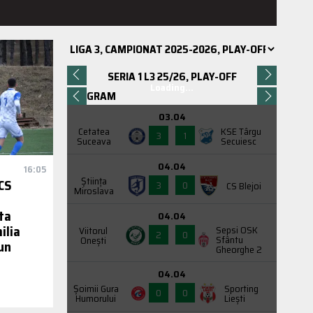
SERIA 1 L3 25/26, PLAY-OFF
Loading...
PROGRAM
03.04
Cetatea
KSE Târgu
3
1
Suceava
Secuiesc
04.04
16:05
Știința
CS
3
0
CS Blejoi
Miroslava
ta
04.04
ilia
Sepsi OSK
Viitorul
2
0
Sfântu
Onești
-un
Gheorghe 2
04.04
Şoimii Gura
Sporting
0
0
Humorului
Liești