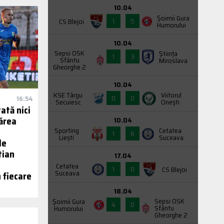
10.04
Şoimii Gura
1
5
CS Blejoi
Humorului
10.04
Sepsi OSK
Știința
1
3
Sfântu
Miroslava
Gheorghe 2
10.04
KSE Târgu
Viitorul
0
0
16:54
Secuiesc
Onești
ată nici
nărea
10.04
Sporting
Cetatea
1
6
Liești
Suceava
le
tian
17.04
Cetatea
1
0
CS Blejoi
Suceava
n fiecare
18.04
Sepsi OSK
Şoimii Gura
4
0
Sfântu
Humorului
Gheorghe 2