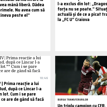
l-a exclus din lot: „Drago
Avea mână liberă. Dădea
forța nu se poate.” Situaț
 primele. Nu avea cum să
actuală și de ce a picat t
cineva peste el”
la „FC U” Craiova
10:46
| Prima reacție a lui
Bud, după ce Lincar l-a
n lot. Cum i se pare
i ce are de gând să facă
BURSA TRANSFERURILOR
Un triplu campion cu CFR,