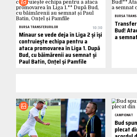
BURSA TRANS
Transfer 
BURSA TRANSFERURILOR
10:30
Bud! Atac
Minaur se vede deja în Liga 2 și își
a semnat 
contruiește echipa pentru a
ataca promovarea în Liga 1. După
Bud, cu băimărenii au semnat și
Paul Batin, Onțel și Pamfile
CAMPIONAT
Bud spune
plecat d
acordul d