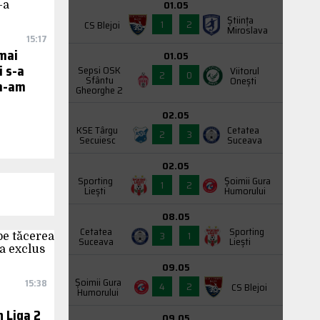
01.05
Știința
1
2
CS Blejoi
Miroslava
15:17
 mai
01.05
i s-a
Sepsi OSK
Viitorul
2
0
Sfântu
Onești
 m-am
Gheorghe 2
02.05
KSE Târgu
Cetatea
2
3
Secuiesc
Suceava
02.05
Sporting
Şoimii Gura
1
2
Liești
Humorului
08.05
Cetatea
Sporting
3
1
Suceava
Liești
09.05
Şoimii Gura
15:38
4
2
CS Blejoi
Humorului
e
n Liga 2
09.05