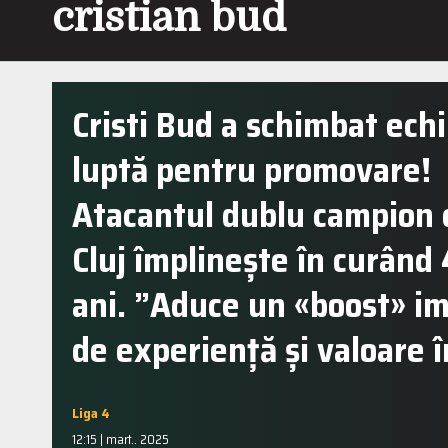
cristian bud
Cristi Bud a schimbat echi
luptă pentru promovare!
Atacantul dublu campion 
Cluj împlinește în curând
ani. ”Aduce un «boost» i
de experiență și valoare 
Liga 4
12:15 | mart.. 2025