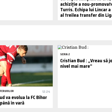
achiziție a nou-promovat
Turris. Echipa lui Lincar a
al treilea transfer din Lig
SERIA 2
Cristian Bud : „Vreau să jo
nivel mai mare”
FERURILOR
12:24
Bud va evolua la FC Bihor
 până în vară