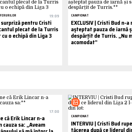
FERURILOR
19:09
CAMPIONAT
surpriză pentru Cristi
EXCLUSIV | Cristi Bud n-a
antul plecat de la Turris
așteptat pauza de iarnă ș
cu o echipă din Liga 3
despărțit de Turris. „Nu
acomodat”
17:00
 că Erik Lincar n-a
CAMPIONAT
INTERVIU | Cristi Bud rup
in cauza sa: „Aveam
tăcerea după ce liderul di
ânsului să mă întorc la