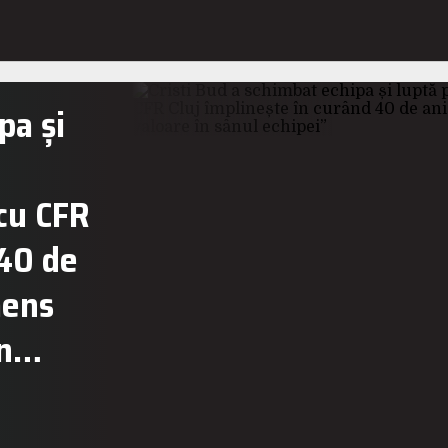
pa și
cu CFR
 40 de
mens
în…