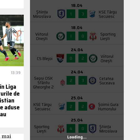
18.04
Știința
KSE Târgu
1
3
Miroslava
Secuiesc
18.04
Viitorul
Sporting
1
0
Onești
Liești
24.04
Viitorul
0
2
CS Blejoi
Onești
24.04
13:39
Sepsi OSK
Cetatea
2
3
Sfântu
Suceava
n Liga
Gheorghe 2
turile de
25.04
istian
KSE Târgu
Şoimii Gura
le aduse
2
2
Secuiesc
Humorului
 au
25.04
Sporting
Știința
4
0
Liești
Miroslava
Loading...