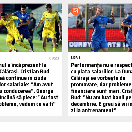
00:23
LIGA 2
ul e încă prezent la
Performanța nu e respect
ălărași. Cristian Bud,
cu plata salariilor. La Du
să continue în ciuda
Călărași se vorbește de
lor salariale: ”Am avut
promovare, dar probleme
 cu conducerea”. George
financiare sunt mari. Cris
nclină să plece: ”Au fost
Bud: ”Nu am luat banii pe
obleme, vedem ce va fi”
decembrie. E greu să vii î
zi la antrenament”