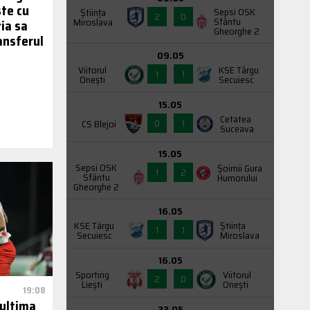
ste cu
Sepsi OSK
Știința
2
0
Sfântu
Miroslava
ia sa
Gheorghe 2
ransferul
09.05
Viitorul
KSE Târgu
1
1
Onești
Secuiesc
15.05
Cetatea
0
1
CS Blejoi
Suceava
15.05
Sepsi OSK
Şoimii Gura
1
2
Sfântu
Humorului
Gheorghe 2
16.05
KSE Târgu
Știința
1
1
Secuiesc
Miroslava
16.05
Sporting
Viitorul
2
0
Liești
Onești
19:08
 ultima
23.05