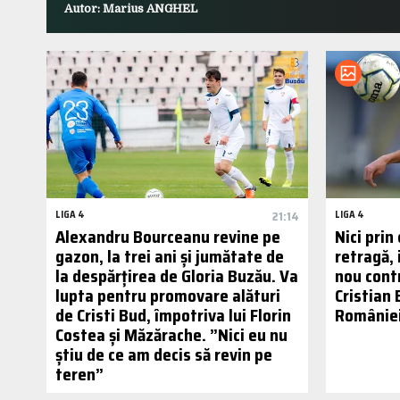
Autor: Marius ANGHEL
LIGA 4
21:14
LIGA 4
Alexandru Bourceanu revine pe
Nici prin
gazon, la trei ani și jumătate de
retragă,
la despărțirea de Gloria Buzău. Va
nou cont
lupta pentru promovare alături
Cristian
de Cristi Bud, împotriva lui Florin
României,
Costea și Măzărache. ”Nici eu nu
știu de ce am decis să revin pe
teren”