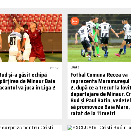
15:57
LIGA 3
Bud și-a găsit echipă
Fotbal Comuna Recea va
părțirea de Minaur Baia
reprezenta Maramureșul î
cantul va juca în Liga 2
2, după ce a trecut la lovi
departajare de Minaur. Cr
Bud și Paul Batin, vedete
să promoveze Baia Mare,
ratat de la 11 metri