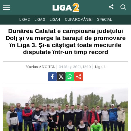
LIGA 2
LIGA 3
LIGA 4
CUPA ROMÂNIEI
SPECIAL
Dunărea Calafat e campioana județului
Dolj și va merge la barajul de promovare
în Liga 3. Și-a câștigat toate meciurile
disputate într-un timp record
Marius ANGHEL
04 May. 2021, 12:10
Liga 4