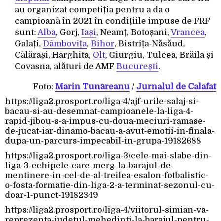
au organizat competiția pentru a da o
campioană în 2021 în condițiile impuse de FRF
sunt:
Alba
, Gorj,
Iași
, Neamț, Botoșani,
Vrancea
,
Galați,
Dâmbovița
,
Bihor
, Bistrița-Năsăud,
Călărași, Harghita,
Olt
, Giurgiu, Tulcea, Brăila și
Covasna, alături de AMF
București
.
Foto:
Marin Tunăreanu
/
Jurnalul de Calafat
https://liga2.prosport.ro/liga-4/ajf-urile-salaj-si-
bacau-si-au-desemnat-campioanele-la-liga-4-
rapid-jibou-s-a-impus-cu-doua-meciuri-ramase-
de-jucat-iar-dinamo-bacau-a-avut-emotii-in-finala-
dupa-un-parcurs-impecabil-in-grupa-19182688
https://liga2.prosport.ro/liga-3/cele-mai-slabe-din-
liga-3-echipele-care-merg-la-barajul-de-
mentinere-in-cel-de-al-treilea-esalon-fotbalistic-
o-fosta-formatie-din-liga-2-a-terminat-sezonul-cu-
doar-1-punct-19182349
https://liga2.prosport.ro/liga-4/viitorul-simian-va-
reprezenta-judetul-mehedinti-la-barajul-pentru-