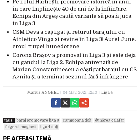
Petrolul Hârtiești, promovare istorică în anul
în care împlinește 40 de ani de la înființare.
Echipa din Argeș caută variante să poată juca
în Liga 3
CSM Deva a câștigat și returul barajului cu
Athletico Vinga și revine în Liga 3! Aurel June,
eroul trupei hunedorene
Corona Brașov a promovat în Liga 3 și este deja
cu gândul la Liga 2. Echipa antrenată de
Marian Constantinescu a câștigat barajul cu CS
Agnita și a terminat sezonul fără înfrângere
Marius ANGHEL
04 May. 2021, 12:10
Liga 4
tags:
baraj promovare liga 3
campioana dolj
dunărea calafat
fulgerul maglavit
liga 4 dolj
PE ACEEAȘI TEMĂ