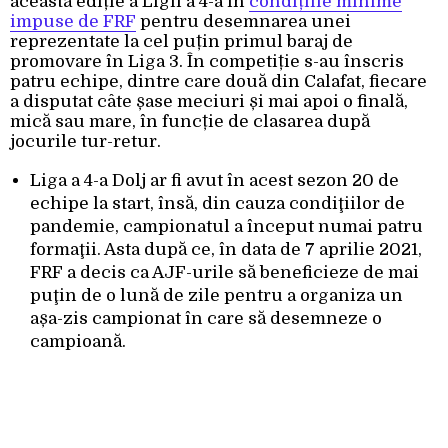
această ediție a Ligii a 4-a în
condițiile minime
impuse de FRF
pentru desemnarea unei
reprezentate la cel puțin primul baraj de
promovare în Liga 3. În competiție s-au înscris
patru echipe, dintre care două din Calafat, fiecare
a disputat câte șase meciuri și mai apoi o finală,
mică sau mare, în funcție de clasarea după
jocurile tur-retur.
Liga a 4-a Dolj ar fi avut în acest sezon 20 de
echipe la start, însă, din cauza condiţiilor de
pandemie, campionatul a început numai patru
formaţii. Asta după ce, în data de 7 aprilie 2021,
FRF a decis ca AJF-urile să beneficieze de mai
puţin de o lună de zile pentru a organiza un
așa-zis campionat în care să desemneze o
campioană.