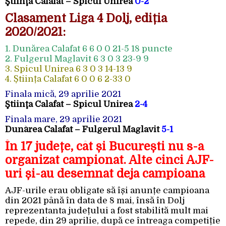
Ştiinţa Calafat – Spicul Unirea
0-2
Clasament Liga 4 Dolj, ediția
2020/2021:
1. Dunărea Calafat 6 6 0 0 21-5 18 puncte
2. Fulgerul Maglavit 6 3 0 3 23-9 9
3. Spicul Unirea 6 3 0 3 14-13 9
4. Știința Calafat 6 0 0 6 2-33 0
Finala mică, 29 aprilie 2021
Ştiinţa Calafat – Spicul Unirea
2-4
Finala mare, 29 aprilie 2021
Dunărea Calafat – Fulgerul Maglavit
5-1
În 17 județe, cât și București nu s-a
organizat campionat. Alte cinci AJF-
uri și-au desemnat deja campioana
AJF-urile erau obligate să își anunțe campioana
din 2021 până în data de 8 mai, însă în Dolj
reprezentanta județului a fost stabilită mult mai
repede, din 29 aprilie, după ce întreaga competiție