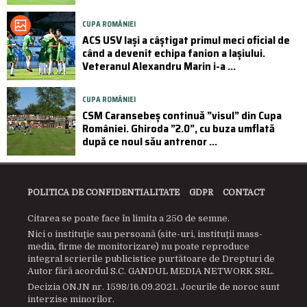
CUPA ROMÂNIEI
ACS USV Iași a câștigat primul meci oficial de
când a devenit echipa fanion a Iașiului.
Veteranul Alexandru Marin i-a ...
CUPA ROMÂNIEI
CSM Caransebeș continuă ”visul” din Cupa
României. Ghiroda ”2.0”, cu buza umflată
după ce noul său antrenor ...
POLITICA DE CONFIDENTIALITATE
GDPR
CONTACT
Citarea se poate face în limita a 250 de semne.
Nici o instituţie sau persoană (site-uri, instituţii mass-
media, firme de monitorizare) nu poate reproduce
integral scrierile publicistice purtătoare de Drepturi de
Autor fără acordul S.C. GANDUL MEDIA NETWORK SRL.
Decizia ONJN nr. 1598/16.09.2021. Jocurile de noroc sunt
interzise minorilor.