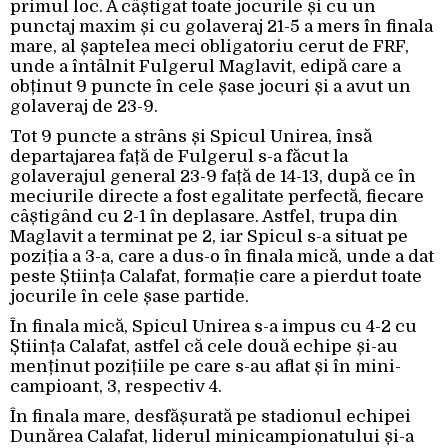
primul loc. A câștigat toate jocurile și cu un
punctaj maxim și cu golaveraj 21-5 a mers în finala
mare, al șaptelea meci obligatoriu cerut de FRF,
unde a întâlnit Fulgerul Maglavit, edipă care a
obținut 9 puncte în cele șase jocuri și a avut un
golaveraj de 23-9.
Tot 9 puncte a strâns și Spicul Unirea, însă
departajarea față de Fulgerul s-a făcut la
golaverajul general 23-9 față de 14-13, după ce în
meciurile directe a fost egalitate perfectă, fiecare
câștigând cu 2-1 în deplasare. Astfel, trupa din
Maglavit a terminat pe 2, iar Spicul s-a situat pe
poziția a 3-a, care a dus-o în finala mică, unde a dat
peste Știința Calafat, formație care a pierdut toate
jocurile în cele șase partide.
În finala mică, Spicul Unirea s-a impus cu 4-2 cu
Știința Calafat, astfel că cele două echipe și-au
menținut pozițiile pe care s-au aflat și în mini-
campioant, 3, respectiv 4.
În finala mare, desfășurată pe stadionul echipei
Dunărea Calafat, liderul minicampionatului și-a