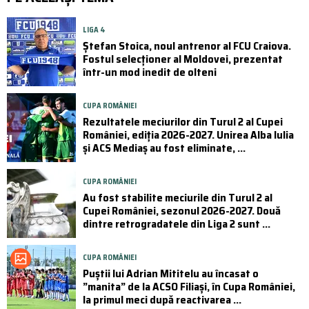
LIGA 4
Ștefan Stoica, noul antrenor al FCU Craiova.
Fostul selecționer al Moldovei, prezentat
într-un mod inedit de olteni
CUPA ROMÂNIEI
Rezultatele meciurilor din Turul 2 al Cupei
României, ediția 2026-2027. Unirea Alba Iulia
și ACS Mediaș au fost eliminate, ...
CUPA ROMÂNIEI
Au fost stabilite meciurile din Turul 2 al
Cupei României, sezonul 2026-2027. Două
dintre retrogradatele din Liga 2 sunt ...
CUPA ROMÂNIEI
Puştii lui Adrian Mititelu au încasat o
”manita” de la ACSO Filiaşi, în Cupa României,
la primul meci după reactivarea ...