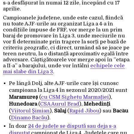
s-a desfășurat în numai 12 zile, începând cu 17
aprilie.
Campioanele județene, unde este cazul, fiindcă
nu toate AJF-urile au organizat Liga a 4-a în
condițiile impuse de FRF, vor merge la un prim
baraj de promovare în Liga 3, unde meciurile nu
vor fi determinate prin tragere la sorți pe bază de
criteriu geografic, ci direct, urmând să se joace pe
teren neutru, la o distanță aproximativ egală între
adversare. Câștigătoarele vor merge apoi în ”etapa
a II-a” a barajului, unde vor întâlni
echipele cele
mai slabe din Liga 3
.
Pe lângă Dolj, alte AJF-urile care își cunosc
campioana la Liga 4 în sezonul 2020/2021 sunt
Maramureș
(
cu CSM Sighetu Marmației
),
Hunedoara
(
CSA Aurul Brad
),
Mehedinți
(
Viitorul Șimian
),
Sălaj
(
Rapid Jibou
) sau
Bacău
(
Dinamo Bacău
).
În doar
24 de județe se dispută sau deja s-a
disputat
campionat de Liga 4. Județele care nu