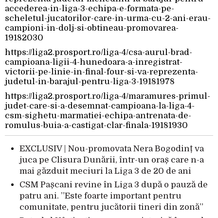
accederea-in-liga-3-echipa-e-formata-pe-
scheletul-jucatorilor-care-in-urma-cu-2-ani-erau-
campioni-in-dolj-si-obtineau-promovarea-
19182030
https://liga2.prosport.ro/liga-4/csa-aurul-brad-
campioana-ligii-4-hunedoara-a-inregistrat-
victorii-pe-linie-in-final-four-si-va-reprezenta-
judetul-in-barajul-pentru-liga-3-19181978
https://liga2.prosport.ro/liga-4/maramures-primul-
judet-care-si-a-desemnat-campioana-la-liga-4-
csm-sighetu-marmatiei-echipa-antrenata-de-
romulus-buia-a-castigat-clar-finala-19181930
EXCLUSIV | Nou-promovata Nera Bogodinț va
juca pe Clisura Dunării, într-un oraș care n-a
mai găzduit meciuri la Liga 3 de 20 de ani
CSM Pașcani revine în Liga 3 după o pauză de
patru ani. ”Este foarte important pentru
comunitate, pentru jucătorii tineri din zonă”