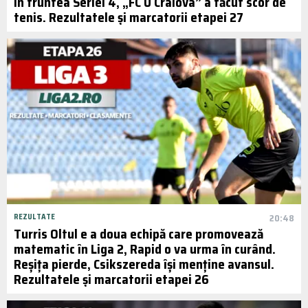
în fruntea Seriei 4, „FC U Craiova” a făcut scor de
tenis. Rezultatele și marcatorii etapei 27
REZULTATE
20:48
Turris Oltul e a doua echipă care promovează
matematic în Liga 2, Rapid o va urma în curând.
Reșița pierde, Csikszereda își menține avansul.
Rezultatele și marcatorii etapei 26