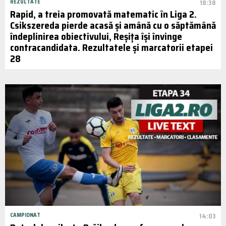
REZULTATE
18:38
Rapid, a treia promovată matematic în Liga 2.
Csikszereda pierde acasă și amână cu o săptămână
îndeplinirea obiectivului, Reșița își învinge
contracandidata. Rezultatele și marcatorii etapei
28
CAMPIONAT
14:03