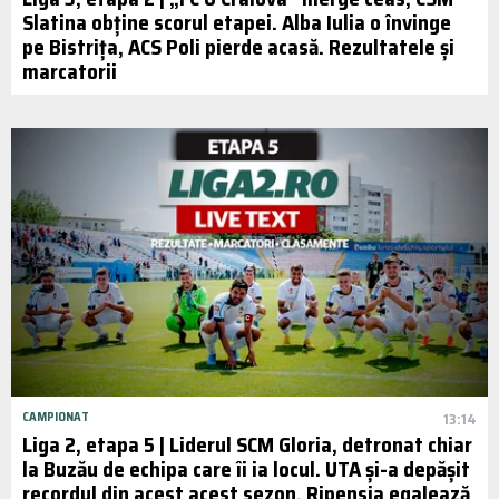
Slatina obține scorul etapei. Alba Iulia o învinge
pe Bistrița, ACS Poli pierde acasă. Rezultatele și
marcatorii
CAMPIONAT
13:14
Liga 2, etapa 5 | Liderul SCM Gloria, detronat chiar
la Buzău de echipa care îi ia locul. UTA și-a depășit
recordul din acest acest sezon. Ripensia egalează