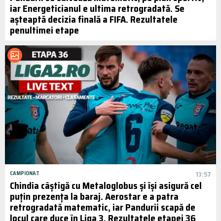
iar Energeticianul e ultima retrogradată. Se
așteaptă decizia finală a FIFA. Rezultatele
penultimei etape
CAMPIONAT
13:57
Chindia câștigă cu Metaloglobus și își asigură cel
puțin prezența la baraj. Aerostar e a patra
retrogradată matematic, iar Pandurii scapă de
locul care duce în Liga 3. Rezultatele etapei 36