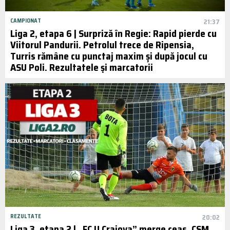
CAMPIONAT
21:37
Liga 2, etapa 6 | Surpriză în Regie: Rapid pierde cu
Viitorul Pandurii. Petrolul trece de Ripensia,
Turris rămâne cu punctaj maxim și după jocul cu
ASU Poli. Rezultatele și marcatorii
REZULTATE
20:02
Liga 3, etapa 2 | „FC U Craiova” merge ceas, CSM