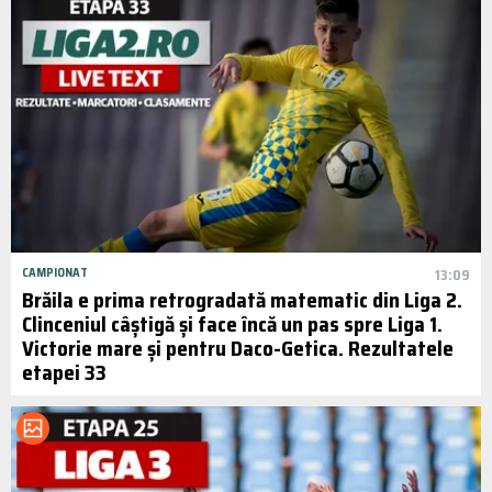
CAMPIONAT
13:09
Brăila e prima retrogradată matematic din Liga 2.
Clinceniul câștigă și face încă un pas spre Liga 1.
Victorie mare și pentru Daco-Getica. Rezultatele
etapei 33