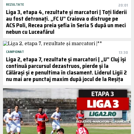
REZULTATE
20:01
Liga 3, etapa 4, rezultate și marcatori | Toți liderii
au fost detronați. „FC U” Craiova o distruge pe
ACS Poli, Recea preia șefia în Seria 5 după un meci
nebun cu Luceafărul
CAMPIONAT
13:30
Liga 2, etapa 7, rezultate și marcatori | „U” Cluj își
continuă parcursul dezastruos, pierde și la
Călărași și e penultima în clasament. Liderul Ligii 2
nu mai are punctaj maxim după jocul de la Reșița