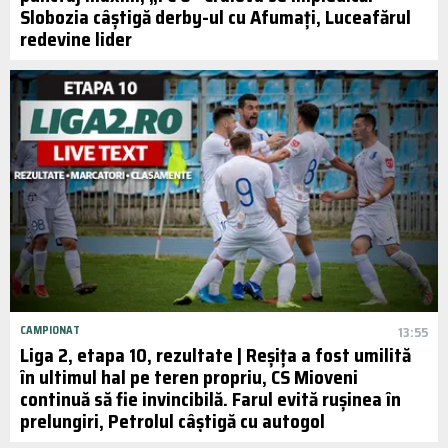
Slobozia câștigă derby-ul cu Afumați, Luceafărul
redevine lider
CAMPIONAT
13:55
Liga 2, etapa 10, rezultate | Reșița a fost umilită
în ultimul hal pe teren propriu, CS Mioveni
continuă să fie invincibilă. Farul evită rușinea în
prelungiri, Petrolul câștigă cu autogol