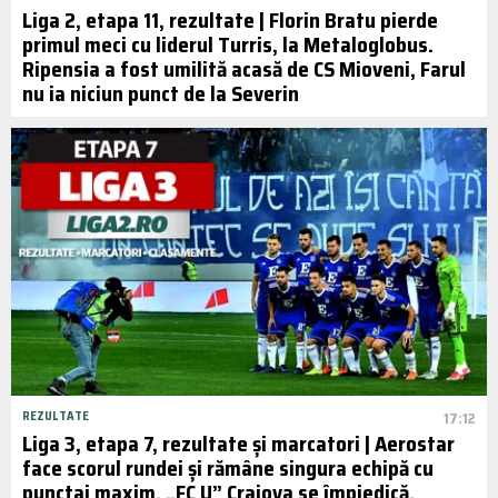
Liga 2, etapa 11, rezultate | Florin Bratu pierde
primul meci cu liderul Turris, la Metaloglobus.
Ripensia a fost umilită acasă de CS Mioveni, Farul
nu ia niciun punct de la Severin
REZULTATE
17:12
Liga 3, etapa 7, rezultate și marcatori | Aerostar
face scorul rundei și rămâne singura echipă cu
punctaj maxim, „FC U” Craiova se împiedică.