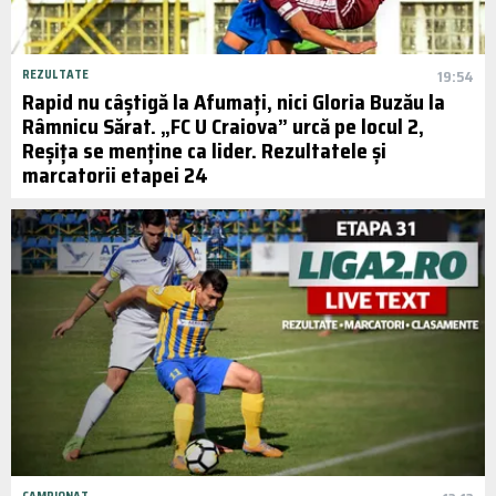
REZULTATE
19:54
Rapid nu câștigă la Afumați, nici Gloria Buzău la
Râmnicu Sărat. „FC U Craiova” urcă pe locul 2,
Reșița se menține ca lider. Rezultatele și
marcatorii etapei 24