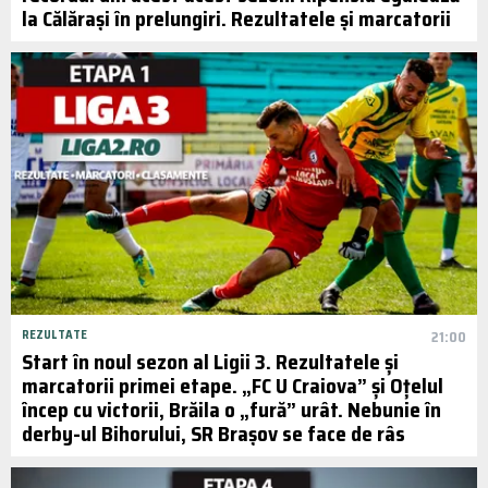
la Călărași în prelungiri. Rezultatele și marcatorii
REZULTATE
21:00
Start în noul sezon al Ligii 3. Rezultatele și
marcatorii primei etape. „FC U Craiova” și Oțelul
încep cu victorii, Brăila o „fură” urât. Nebunie în
derby-ul Bihorului, SR Brașov se face de râs