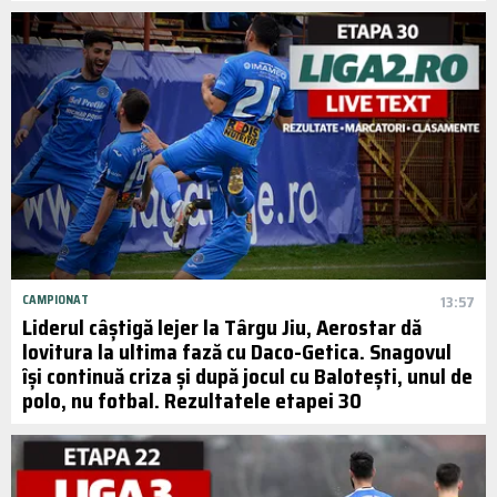
CAMPIONAT
13:57
Liderul câștigă lejer la Târgu Jiu, Aerostar dă
lovitura la ultima fază cu Daco-Getica. Snagovul
își continuă criza și după jocul cu Balotești, unul de
polo, nu fotbal. Rezultatele etapei 30