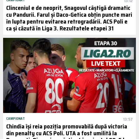
CAMPIONAT
13:12
Clinceniul e de neoprit, Snagovul câștigă dramatic
cu Pandurii. Farul și Daco-Getica obțin puncte mari
în lupta pentru evitarea retrogradării. ACS Poli e
ca și căzută în Liga 3. Rezultatele etapei 31
CAMPIONAT
13:57
Chindia își reia poziția promovabilă după victoria
din penalty cu ACS Poli. UTA a fost umilită la