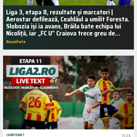
Liga 3, etapa 8, rezultate și marcatori |
Aerostar defilează, Ceahlăul a umilit Foresta.
Slobozia își ia avans, Brăila bate echipa lui
Nicoliță, iar „FC U” Craiova trece greu de…
Rezultate
16:56 | oct.. 2019
CAMPIONAT
15:26