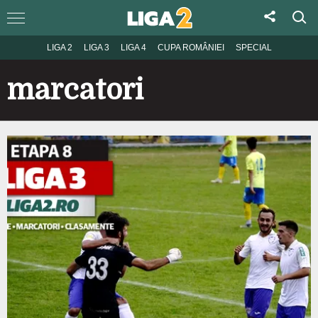
LIGA 2
LIGA 3
LIGA 4
CUPA ROMÂNIEI
SPECIAL
marcatori