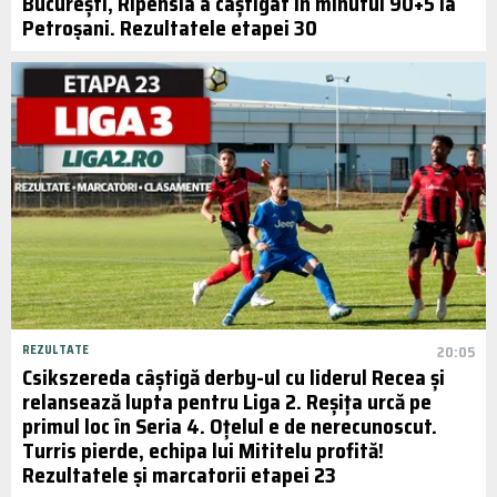
București, Ripensia a câștigat în minutul 90+5 la
Petroșani. Rezultatele etapei 30
REZULTATE
20:05
Csikszereda câștigă derby-ul cu liderul Recea și
relansează lupta pentru Liga 2. Reșița urcă pe
primul loc în Seria 4. Oțelul e de nerecunoscut.
Turris pierde, echipa lui Mititelu profită!
Rezultatele și marcatorii etapei 23