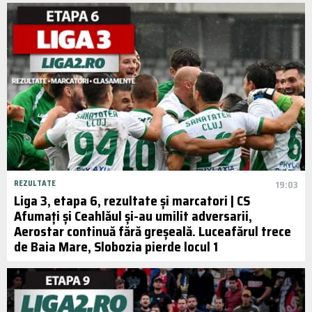
REZULTATE
19:03
Liga 3, etapa 6, rezultate și marcatori | CS
Afumați și Ceahlăul și-au umilit adversarii,
Aerostar continuă fără greșeală. Luceafărul trece
de Baia Mare, Slobozia pierde locul 1