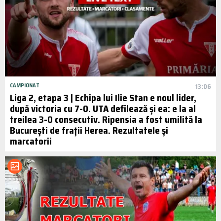
CAMPIONAT
13:06
Liga 2, etapa 3 | Echipa lui Ilie Stan e noul lider,
după victoria cu 7-0. UTA defilează și ea: e la al
treilea 3-0 consecutiv. Ripensia a fost umilită la
București de frații Herea. Rezultatele și
marcatorii