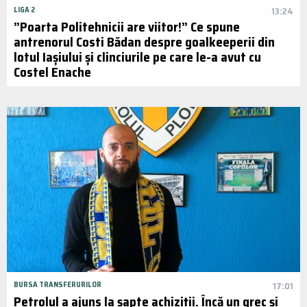
LIGA 2
13:24
”Poarta Politehnicii are viitor!” Ce spune
antrenorul Costi Bădan despre goalkeeperii din
lotul Iașiului și clinciurile pe care le-a avut cu
Costel Enache
BURSA TRANSFERURILOR
17:01
Petrolul a ajuns la șapte achiziții. Încă un grec și