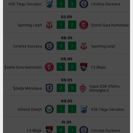
2
3
KSE Târgu Secuiesc
Cetatea Suceava
02.05
1
2
Sporting Liești
Şoimii Gura Humorului
08.05
3
1
Cetatea Suceava
Sporting Liești
09.05
4
2
Şoimii Gura Humorului
CS Blejoi
09.05
Sepsi OSK Sfântu
2
0
Știința Miroslava
Gheorghe 2
09.05
1
1
Viitorul Onești
KSE Târgu Secuiesc
15.05
0
1
CS Blejoi
Cetatea Suceava