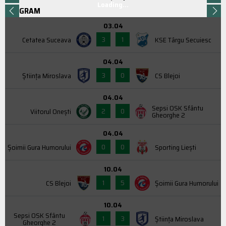
Loading...
PROGRAM
03.04
3
1
Cetatea Suceava
KSE Târgu Secuiesc
04.04
3
0
Știința Miroslava
CS Blejoi
04.04
Sepsi OSK Sfântu
2
0
Viitorul Onești
Gheorghe 2
04.04
0
0
Şoimii Gura Humorului
Sporting Liești
10.04
1
5
CS Blejoi
Şoimii Gura Humorului
10.04
Sepsi OSK Sfântu
1
3
Știința Miroslava
Gheorghe 2