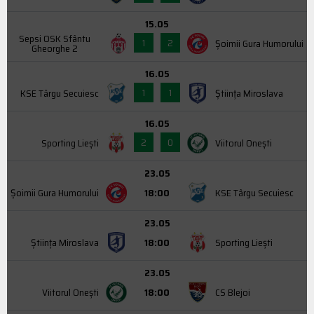
15.05
Sepsi OSK Sfântu
1
2
Şoimii Gura Humorului
Gheorghe 2
16.05
1
1
KSE Târgu Secuiesc
Știința Miroslava
16.05
2
0
Sporting Liești
Viitorul Onești
23.05
Şoimii Gura Humorului
18:00
KSE Târgu Secuiesc
23.05
Știința Miroslava
18:00
Sporting Liești
23.05
Viitorul Onești
18:00
CS Blejoi