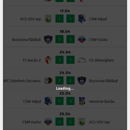
17.04
1
1
ACS USV Iaşi
CSM Adjud
18.04
0
3
Bucovina Rădăuți
CSM Vaslui
24.04
3
1
FC Bacău 2
CS-Gheorgheni
24.04
2
2
AFC Odorheiu Secuiesc
Bucovina Rădăuți
Loading...
25.04
2
3
CSM Adjud
Aerostar Bacău
25.04
2
2
CSM Vaslui
ACS USV Iaşi