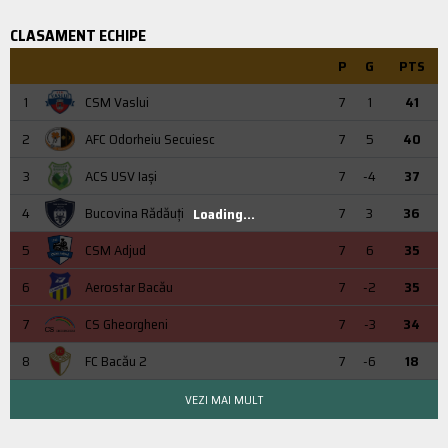
CLASAMENT ECHIPE
P
G
PTS
1
CSM Vaslui
7
1
41
2
AFC Odorheiu Secuiesc
7
5
40
3
ACS USV Iaşi
7
-4
37
4
Bucovina Rădăuți
7
3
36
Loading...
5
CSM Adjud
7
6
35
6
Aerostar Bacău
7
-2
35
7
CS Gheorgheni
7
-3
34
8
FC Bacău 2
7
-6
18
VEZI MAI MULT