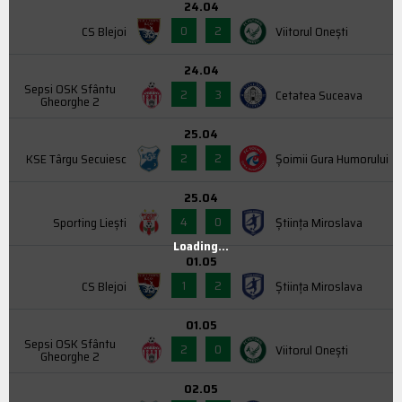
24.04
0
2
CS Blejoi
Viitorul Onești
24.04
Sepsi OSK Sfântu
2
3
Cetatea Suceava
Gheorghe 2
25.04
2
2
KSE Târgu Secuiesc
Şoimii Gura Humorului
25.04
4
0
Sporting Liești
Știința Miroslava
Loading...
01.05
1
2
CS Blejoi
Știința Miroslava
01.05
Sepsi OSK Sfântu
2
0
Viitorul Onești
Gheorghe 2
02.05