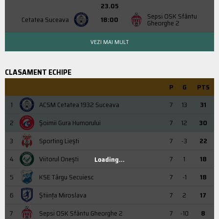
23.05
Sepsi OSK Sfântu
Cetatea Suceava
18:00
Gheorghe 2
VEZI MAI MULT
CLASAMENT ECHIPE
P
G
PTS
1
ACSM Cetatea 1932 Suceava
7
13
31
2
Şoimii Gura Humorului
7
12
30
3
Sporting Liești
7
-3
22
4
Viitorul Onești
7
1
18
Loading...
5
KSE Târgu Secuiesc
7
-1
18
6
Știința Miroslava
7
2
17
7
Sepsi OSK Sfântu Gheorghe 2
7
-10
8