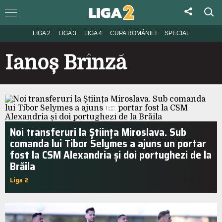
LIGA 2
LIGA 3
LIGA 4
CUPA ROMÂNIEI
SPECIAL
Ianoș Brînză
Noi transferuri la Știința Miroslava. Sub
comanda lui Tibor Selymes a ajuns un portar
fost la CSM Alexandria și doi portughezi de la
Brăila
Liga 2
11:31 | feb.. 2024