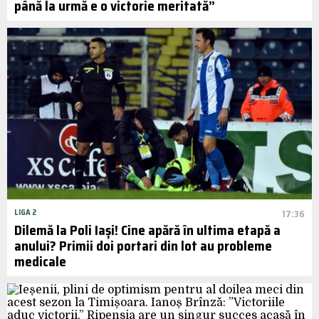
până la urmă e o victorie meritată”
LIGA 2
17:36
Dilemă la Poli Iași! Cine apără în ultima etapă a
anului? Primii doi portari din lot au probleme
medicale