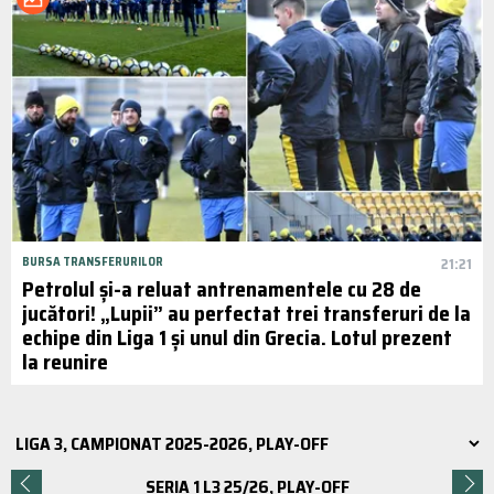
BURSA TRANSFERURILOR
21:21
Petrolul și-a reluat antrenamentele cu 28 de
jucători! „Lupii” au perfectat trei transferuri de la
echipe din Liga 1 și unul din Grecia. Lotul prezent
la reunire
SERIA 1 L3 25/26, PLAY-OFF