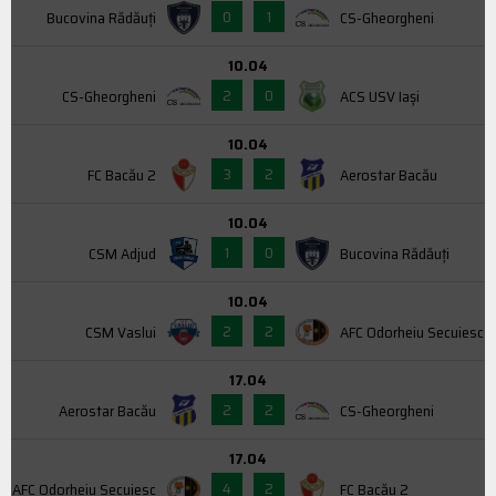
0
1
Bucovina Rădăuți
CS-Gheorgheni
10.04
2
0
CS-Gheorgheni
ACS USV Iaşi
10.04
3
2
FC Bacău 2
Aerostar Bacău
10.04
1
0
CSM Adjud
Bucovina Rădăuți
10.04
2
2
CSM Vaslui
AFC Odorheiu Secuiesc
17.04
2
2
Aerostar Bacău
CS-Gheorgheni
17.04
4
2
AFC Odorheiu Secuiesc
FC Bacău 2