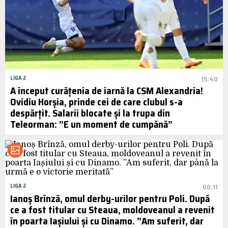
LIGA 2
15:40
A început curățenia de iarnă la CSM Alexandria!
Ovidiu Horșia, prinde cei de care clubul s-a
despărțit. Salarii blocate și la trupa din
Teleorman: ”E un moment de cumpănă”
LIGA 2
00:11
Ianoș Brînză, omul derby-urilor pentru Poli. După
ce a fost titular cu Steaua, moldoveanul a revenit
în poarta Iașiului și cu Dinamo. ”Am suferit, dar