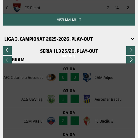
8
CS Blejoi
7
-14
2
VEZI MAI MULT
SERIA 1 L3 25/26, PLAY-OUT
Loading...
PROGRAM
03.04
0
0
AFC Odorheiu Secuiesc
CSM Adjud
03.04
3
1
ACS USV Iaşi
Aerostar Bacău
04.04
2
1
CSM Vaslui
FC Bacău 2
04.04