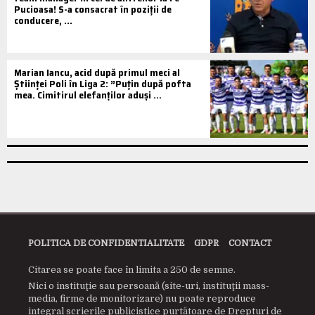
Pucioasa! S-a consacrat în poziții de
conducere, ...
Marian Iancu, acid după primul meci al
Științei Poli în Liga 2: ”Puțin după pofta
mea. Cimitirul elefanților aduși ...
POLITICA DE CONFIDENTIALITATE
GDPR
CONTACT
Citarea se poate face în limita a 250 de semne.
Nici o instituţie sau persoană (site-uri, instituţii mass-
media, firme de monitorizare) nu poate reproduce
integral scrierile publicistice purtătoare de Drepturi de