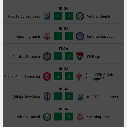
10.04
0
0
KSE Târgu Secuiesc
Viitorul Onești
10.04
1
6
Sporting Liești
Cetatea Suceava
17.04
1
0
Cetatea Suceava
CS Blejoi
18.04
Sepsi OSK Sfântu
4
0
Şoimii Gura Humorului
Gheorghe 2
18.04
1
3
Știința Miroslava
KSE Târgu Secuiesc
18.04
1
0
Viitorul Onești
Sporting Liești