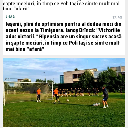
LIGA 2
17:49
Ieșenii, plini de optimism pentru al doilea meci din
acest sezon la Timișoara. Ianoș Brînză: ”Victoriile
aduc victorii.” Ripensia are un singur succes acasă
în șapte meciuri, în timp ce Poli Iași se simte mult
mai bine ”afară”