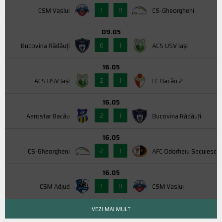
1
0
CSM Vaslui
CS-Gheorgheni
09.05
6
1
Bucovina Rădăuți
ACS USV Iaşi
16.05
2
1
ACS USV Iaşi
FC Bacău 2
16.05
2
1
Aerostar Bacău
Bucovina Rădăuți
16.05
2
1
CS-Gheorgheni
AFC Odorheiu Secuiesc
16.05
1
0
CSM Adjud
CSM Vaslui
VEZI MAI MULT