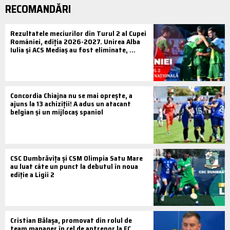
RECOMANDĂRI
Rezultatele meciurilor din Turul 2 al Cupei
României, ediția 2026-2027. Unirea Alba
Iulia și ACS Mediaș au fost eliminate, ...
Concordia Chiajna nu se mai oprește, a
ajuns la 13 achiziții! A adus un atacant
belgian și un mijlocaș spaniol
CSC Dumbrăvița și CSM Olimpia Satu Mare
au luat câte un punct la debutul în noua
ediție a Ligii 2
Cristian Bălașa, promovat din rolul de
team manager în cel de antrenor la FC