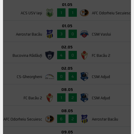
01.05
1
1
ACS USV Iaşi
AFC Odorheiu Secuiesc
01.05
3
0
Aerostar Bacău
CSM Vaslui
02.05
4
0
Bucovina Rădăuți
FC Bacău 2
02.05
0
4
CS-Gheorgheni
CSM Adjud
08.05
1
2
FC Bacău 2
CSM Adjud
08.05
6
2
AFC Odorheiu Secuiesc
Aerostar Bacău
09.05