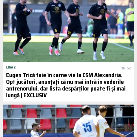
LIGA 2
16:52
Eugen Trică taie în carne vie la CSM Alexandria.
Opt jucători, anunțați că nu mai intră în vederile
antrenorului, dar lista despărților poate fi și mai
lungă | EXCLUSIV