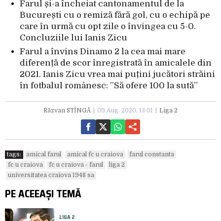
Farul și-a încheiat cantonamentul de la
București cu o remiză fără gol, cu o echipă pe
care în urmă cu opt zile o învingea cu 5-0.
Concluziile lui Ianis Zicu
Farul a învins Dinamo 2 la cea mai mare
diferență de scor înregistrată în amicalele din
2021. Ianis Zicu vrea mai puțini jucători străini
în fotbalul românesc: ”Să ofere 100 la sută”
Răzvan STÎNGĂ
09 Aug. 2020, 13:01
Liga 2
tags:
amical farul
amical fc u craiova
farul constanta
fc u craiova
fc u craiova - farul
liga 2
universitatea craiova 1948 sa
PE ACEEAȘI TEMĂ
LIGA 2