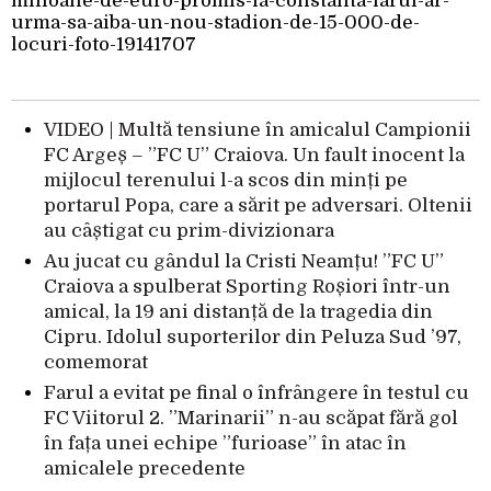
milioane-de-euro-promis-la-constanta-farul-ar-
urma-sa-aiba-un-nou-stadion-de-15-000-de-
locuri-foto-19141707
VIDEO | Multă tensiune în amicalul Campionii
FC Argeș – ”FC U” Craiova. Un fault inocent la
mijlocul terenului l-a scos din minți pe
portarul Popa, care a sărit pe adversari. Oltenii
au câștigat cu prim-divizionara
Au jucat cu gândul la Cristi Neamțu! ”FC U”
Craiova a spulberat Sporting Roșiori într-un
amical, la 19 ani distanță de la tragedia din
Cipru. Idolul suporterilor din Peluza Sud ’97,
comemorat
Farul a evitat pe final o înfrângere în testul cu
FC Viitorul 2. ”Marinarii” n-au scăpat fără gol
în fața unei echipe ”furioase” în atac în
amicalele precedente