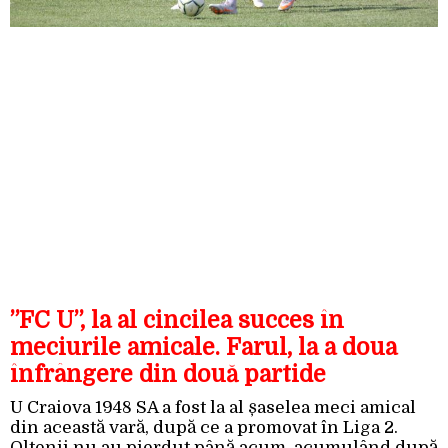
”FC U”, la al cincilea succes în
meciurile amicale. Farul, la a doua
înfrângere din două partide
U Craiova 1948 SA a fost la al șaselea meci amical
din această vară, după ce a promovat în Liga 2.
Oltenii nu au pierdut până acum, acumulând după