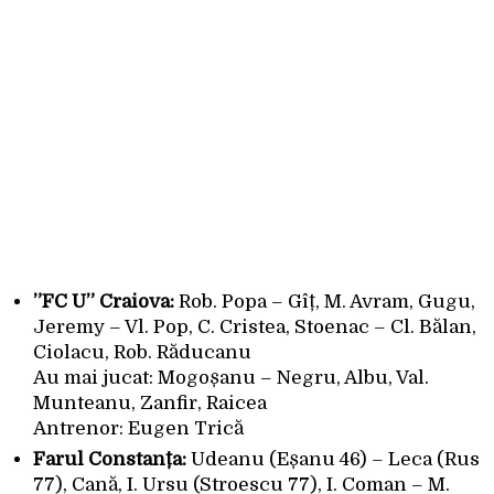
”FC U” Craiova:
Rob. Popa – Gîț, M. Avram, Gugu,
Jeremy – Vl. Pop, C. Cristea, Stoenac – Cl. Bălan,
Ciolacu, Rob. Răducanu
Au mai jucat: Mogoșanu – Negru, Albu, Val.
Munteanu, Zanfir, Raicea
Antrenor: Eugen Trică
Farul Constanța:
Udeanu (Eșanu 46) – Leca (Rus
77), Cană, I. Ursu (Stroescu 77), I. Coman – M.