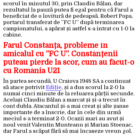
scorul în minutul 30, prin Claudiu Bălan, dar
rezultatul la pauză putea fi egal pentru că Farul a
beneficiat de o lovitură de pedeapsă. Robert Popa,
portarul transferat de ”FC U” după terminarea
campionatului, a apărat și astfel s-a intrat cu 1-0 la
cabine.
Farul Constanța, probleme în
amicalul cu ”FC U”. Constănțenii
puteau pierde la scor, cum au făcut-o
cu România U21
În partea secundă, U Craiova 1948 SA a continuat
să atace potrivit
Ediție
, și a dus scorul la 2-0 la
numai cinci minute de la reluarea părții secunde.
Același Claudiu Bălan a marcat și și-a trecut în
cont dubla. Atacantul și-a mai creat și alte șanse
importante de a înscrie, dar în cele din urmă
meciul s-a terminat 2-0. Ocazii mari au avut și
noul venit Valentin Munteanu și Marian Stoenac,
dar Farul a scăpat fără să mai încaseze vreun gol.