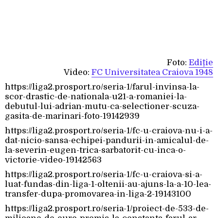
Foto:
Ediție
Video:
FC Universitatea Craiova 1948
https://liga2.prosport.ro/seria-1/farul-invinsa-la-
scor-drastic-de-nationala-u21-a-romaniei-la-
debutul-lui-adrian-mutu-ca-selectioner-scuza-
gasita-de-marinari-foto-19142939
https://liga2.prosport.ro/seria-1/fc-u-craiova-nu-i-a-
dat-nicio-sansa-echipei-pandurii-in-amicalul-de-
la-severin-eugen-trica-sarbatorit-cu-inca-o-
victorie-video-19142563
https://liga2.prosport.ro/seria-1/fc-u-craiova-si-a-
luat-fundas-din-liga-1-oltenii-au-ajuns-la-a-10-lea-
transfer-dupa-promovarea-in-liga-2-19143100
https://liga2.prosport.ro/seria-1/proiect-de-533-de-