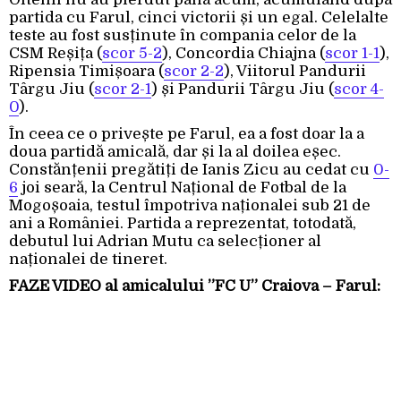
partida cu Farul, cinci victorii și un egal. Celelalte
teste au fost susținute în compania celor de la
CSM Reșița (
scor 5-2
), Concordia Chiajna (
scor 1-1
),
Ripensia Timișoara (
scor 2-2
), Viitorul Pandurii
Târgu Jiu (
scor 2-1
) și Pandurii Târgu Jiu (
scor 4-
0
).
În ceea ce o privește pe Farul, ea a fost doar la a
doua partidă amicală, dar și la al doilea eșec.
Constănțenii pregătiți de Ianis Zicu au cedat cu
0-
6
joi seară, la Centrul Național de Fotbal de la
Mogoșoaia, testul împotriva naționalei sub 21 de
ani a României. Partida a reprezentat, totodată,
debutul lui Adrian Mutu ca selecționer al
naționalei de tineret.
FAZE VIDEO al amicalului ”FC U” Craiova – Farul: