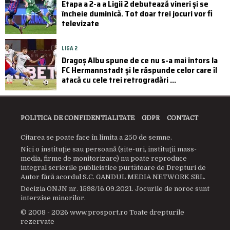
Etapa a 2-a a Ligii 2 debutează vineri și se
încheie duminică. Tot doar trei jocuri vor fi
televizate
LIGA 2
Dragoș Albu spune de ce nu s-a mai întors la
FC Hermannstadt și le răspunde celor care îl
atacă cu cele trei retrogradări ...
POLITICA DE CONFIDENTIALITATE
GDPR
CONTACT
Citarea se poate face în limita a 250 de semne.
Nici o instituţie sau persoană (site-uri, instituţii mass-
media, firme de monitorizare) nu poate reproduce
integral scrierile publicistice purtătoare de Drepturi de
Autor fără acordul S.C. GANDUL MEDIA NETWORK SRL.
Decizia ONJN nr. 1598/16.09.2021. Jocurile de noroc sunt
interzise minorilor.
© 2008 - 2026 www.prosport.ro Toate drepturile
rezervate