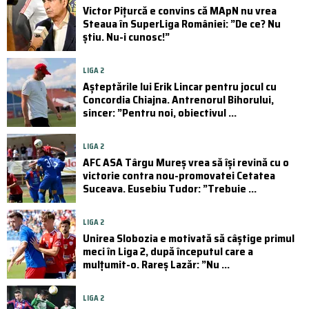
Victor Pițurcă e convins că MApN nu vrea
Steaua în SuperLiga României: ”De ce? Nu
știu. Nu-i cunosc!”
LIGA 2
Așteptările lui Erik Lincar pentru jocul cu
Concordia Chiajna. Antrenorul Bihorului,
sincer: ”Pentru noi, obiectivul ...
LIGA 2
AFC ASA Târgu Mureș vrea să își revină cu o
victorie contra nou-promovatei Cetatea
Suceava. Eusebiu Tudor: ”Trebuie ...
LIGA 2
Unirea Slobozia e motivată să câștige primul
meci în Liga 2, după începutul care a
mulțumit-o. Rareș Lazăr: ”Nu ...
LIGA 2