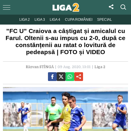
LIGA 2
LIGA 3
LIGA 4
CUPA ROMÂNIEI
SPECIAL
”FC U” Craiova a câștigat și amicalul cu
Farul. Oltenii s-au impus cu 2-0, după ce
constănțenii au ratat o lovitură de
pedeapsă | FOTO și VIDEO
Răzvan STÎNGĂ
09 Aug. 2020, 13:01
Liga 2