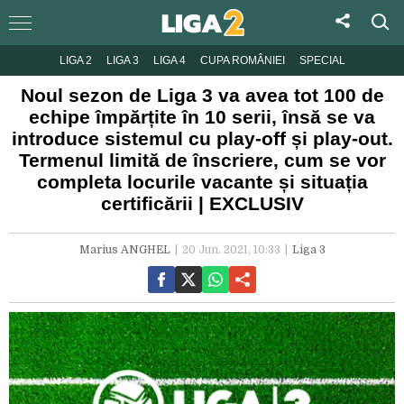
LIGA 2
LIGA 3
LIGA 4
CUPA ROMÂNIEI
SPECIAL
Noul sezon de Liga 3 va avea tot 100 de
echipe împărțite în 10 serii, însă se va
introduce sistemul cu play-off și play-out.
Termenul limită de înscriere, cum se vor
completa locurile vacante și situația
certificării | EXCLUSIV
Marius ANGHEL
20 Jun. 2021, 10:33
Liga 3