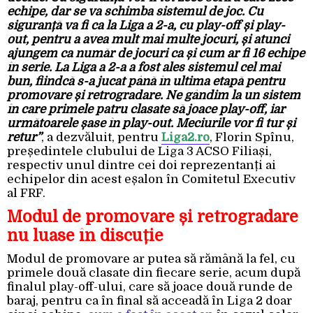
echipe, dar se va schimba sistemul de joc. Cu
siguranță va fi ca la Liga a 2-a, cu play-off și play-
out, pentru a avea mult mai multe jocuri, și atunci
ajungem ca număr de jocuri ca și cum ar fi 16 echipe
în serie. La Liga a 2-a a fost ales sistemul cel mai
bun, fiindcă s-a jucat până în ultima etapă pentru
promovare și retrogradare. Ne gândim la un sistem
în care primele patru clasate să joace play-off, iar
următoarele șase în play-out. Meciurile vor fi tur și
retur”
, a dezvăluit, pentru
Liga2.ro
, Florin Spînu,
președintele clubului de Liga 3 ACSO Filiași,
respectiv unul dintre cei doi reprezentanți ai
echipelor din acest eșalon în Comitetul Executiv
al FRF.
Modul de promovare și retrogradare
nu luase în discuție
Modul de promovare ar putea să rămână la fel, cu
primele două clasate din fiecare serie, acum după
finalul play-off-ului, care să joace două runde de
baraj, pentru ca în final să acceadă în Liga 2 doar