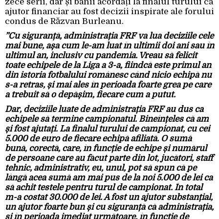
zece serii, dar și banii acordați la finalul turului ca
ajutor financiar au fost decizii inspirate ale forului
condus de Răzvan Burleanu.
”Cu siguranță, administrația FRF va lua deciziile cele
mai bune, așa cum le-am luat în ultimii doi ani sau în
ultimul an, inclusiv cu pandemia. Vreau să felicit
toate echipele de la Liga a 3-a, fiindcă este primul an
din istoria fotbalului românesc când nicio echipă nu
s-a retras, și mai ales în perioada foarte grea pe care
a trebuit să o depășim, fiecare cum a putut.
Dar, deciziile luate de administrația FRF au dus ca
echipele să termine campionatul. Bineînțeles că am
și fost ajutați. La finalul turului de campionat, cu cei
5.000 de euro de fiecare echipă afiliată. O sumă
bună, corectă, care, în funcție de echipe și numărul
de persoane care au făcut parte din lot, jucători, staff
tehnic, administrativ, eu, unul, pot să spun că pe
lângă acea sumă am mai pus de la noi 5.000 de lei ca
să achit testele pentru turul de campionat. În total
m-a costat 30.000 de lei. A fost un ajutor substanțial,
un ajutor foarte bun și cu siguranță că administrația,
și în perioada imediat următoare, în funcție de