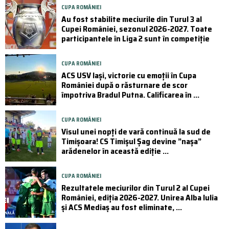
CUPA ROMÂNIEI
Au fost stabilite meciurile din Turul 3 al
Cupei României, sezonul 2026-2027. Toate
participantele în Liga 2 sunt în competiție
CUPA ROMÂNIEI
ACS USV Iași, victorie cu emoții în Cupa
României după o răsturnare de scor
împotriva Bradul Putna. Calificarea în ...
CUPA ROMÂNIEI
Visul unei nopți de vară continuă la sud de
Timișoara! CS Timișul Șag devine ”nașa”
arădenelor în această ediție ...
CUPA ROMÂNIEI
Rezultatele meciurilor din Turul 2 al Cupei
României, ediția 2026-2027. Unirea Alba Iulia
și ACS Mediaș au fost eliminate, ...