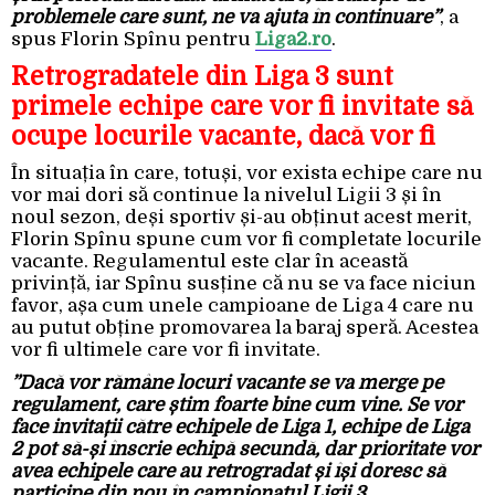
problemele care sunt, ne va ajuta în continuare”
, a
spus Florin Spînu pentru
Liga2.ro
.
Retrogradatele din Liga 3 sunt
primele echipe care vor fi invitate să
ocupe locurile vacante, dacă vor fi
În situația în care, totuși, vor exista echipe care nu
vor mai dori să continue la nivelul Ligii 3 și în
noul sezon, deși sportiv și-au obținut acest merit,
Florin Spînu spune cum vor fi completate locurile
vacante. Regulamentul este clar în această
privință, iar Spînu susține că nu se va face niciun
favor, așa cum unele campioane de Liga 4 care nu
au putut obține promovarea la baraj speră. Acestea
vor fi ultimele care vor fi invitate.
”Dacă vor rămâne locuri vacante se va merge pe
regulament, care știm foarte bine cum vine. Se vor
face invitații către echipele de Liga 1, echipe de Liga
2 pot să-și înscrie echipă secundă, dar prioritate vor
avea echipele care au retrogradat și își doresc să
participe din nou în campionatul Ligii 3.