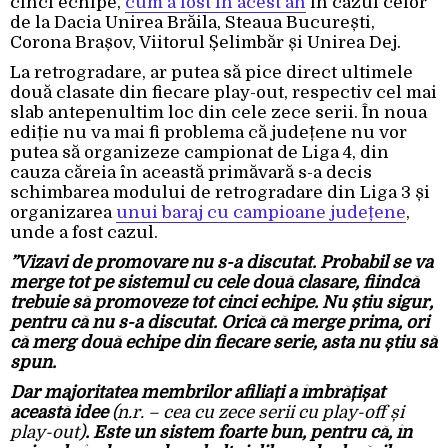
cinci echipe,
cum a fost în acest an
în cazul celor
de la Dacia Unirea Brăila, Steaua București,
Corona Brașov, Viitorul Șelimbăr și Unirea Dej.
La retrogradare, ar putea să pice direct ultimele
două clasate din fiecare play-out, respectiv cel mai
slab antepenultim loc din cele zece serii. În noua
ediție nu va mai fi problema că județene nu vor
putea să organizeze campionat de Liga 4, din
cauza căreia în această primăvară s-a decis
schimbarea modului de retrogradare din Liga 3 și
organizarea
unui baraj cu campioane județene
,
unde a fost cazul.
”Vizavi de promovare nu s-a discutat. Probabil se va
merge tot pe sistemul cu cele două clasare, fiindcă
trebuie să promoveze tot cinci echipe. Nu știu sigur,
pentru că nu s-a discutat. Orică că merge prima, ori
că merg două echipe din fiecare serie, asta nu știu să
spun.
Dar majoritatea membrilor afiliați a îmbrățișat
această idee
(n.r. – cea cu zece serii cu play-off și
play-out)
. Este un sistem foarte bun, pentru că, în