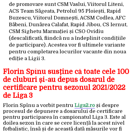
de promovare sunt CSM Vaslui, Viitorul Liteni,
ACS Team Săgeata, Petrolul 95 Ploiești, Rapid
Buzescu, Viitorul Domnești, ACSM Codlea, AFC
Băbeni, Dunărea Calafat, Rapid Jibou, CS Iernut,
CSM Sighetu Marmației și CSO Ovidiu
(descalificată, fiindcă nu a îndeplinit condițiile
de participare). Acestea vor fi ultimele variante
pentru completarea locurilor vacante din noua
ediție a Ligii 3.
Florin Spînu susține că toate cele 100
de cluburi și-au depus dosarul de
certificare pentru sezonul 2021/2022
de Liga 3
Florin Spînu a vorbit pentru
Liga2.ro
și despre
procesul de depunere a dosarului de certificare
pentru participarea în campionatul Liga 3. Este al
doilea sezon în care se cere licență la acest nivel
fotbalistic, însă și de această dată măsurile vor fi