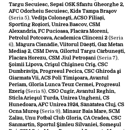
Târgu Secuiesc, Sepsi OSK Sfântu Gheorghe 2,
AFC Odorheiu Secuiesc, Kids Tâmpa Braşov
(Seria 5),
Vediţa Coloneşti, ACSO Filiași,
Sporting Roșiori, Unirea Bascov, CSM
Alexandria, FC Pucioasa, Flacăra Moreni,
Petrolul Potcoava, Academica Clinceni 2
(Seria
6),
Măgura Cisnădie, Viitorul Dăești, Gaz Metan
Mediaș 2, CSM Deva, Gilortul Târgu Cărbunești,
Flacăra Horezu, CSM Jiul Petroșani
(Seria 7),
Şoimii Lipova, Crişul Chişineu Criş, CSC
Dumbrăviţa, Progresul Pecica, CSC Ghiroda şi
Giarmata Vii, ACS Poli Timişoara, Avântul
Periam, Gloria Lunca Teuz Cermei, Progresul
Ezeriş
(Seria 8),
CSO Cugir, Avântul Reghin,
Sticla Arieşul Turda, Unirea Ungheni, CS
Hunedoara, AFC Unirea 1924, Sănătatea Cluj, CS
Ocna Mureş
(Seria 9),
Minaur Baia Mare, SCM
Zalău, Unu Fotbal Club Gloria, CA Oradea, CSC
Sânmartin, Sportul Şimleu Silvaniei, Someşul