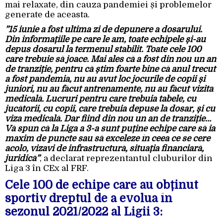
mai relaxate, din cauza pandemiei și problemelor
generate de aceasta.
”15 iunie a fost ultima zi de depunere a dosarului.
Din informațiile pe care le am, toate echipele și-au
depus dosarul la termenul stabilit. Toate cele 100
care trebuie să joace. Mai ales că a fost din nou un an
de tranziție, pentru că știm foarte bine că anul trecut
a fost pandemia, nu au avut loc jocurile de copii și
juniori, nu au făcut antrenamente, nu au făcut vizita
medicală. Lucruri pentru care trebuia tabele, cu
jucătorii, cu copii, care trebuia depuse la dosar, și cu
viza medicală. Dar fiind din nou un an de tranziție…
Vă spun că la Liga a 3-a sunt puține echipe care să ia
maxim de puncte sau să exceleze în ceea ce se cere
acolo, vizavi de infrastructură, situația financiară,
juridică”
, a declarat reprezentantul cluburilor din
Liga 3 în CEx al FRF.
Cele 100 de echipe care au obținut
sportiv dreptul de a evolua în
sezonul 2021/2022 al Ligii 3: