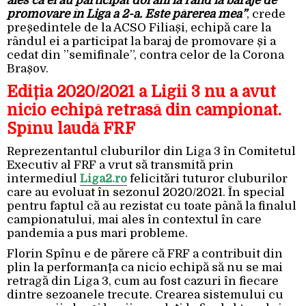
ales că ei au participat doi ani la rând la baraje de
promovare în Liga a 2-a. Este părerea mea”
, crede
președintele de la ACSO Filiași, echipă care la
rândul ei a participat la baraj de promovare și a
cedat din ”semifinale”, contra celor de la Corona
Brașov.
Ediția 2020/2021 a Ligii 3 nu a avut
nicio echipă retrasă din campionat.
Spînu laudă FRF
Reprezentantul cluburilor din Liga 3 în Comitetul
Executiv al FRF a vrut să transmită prin
intermediul
Liga2.ro
felicitări tuturor cluburilor
care au evoluat în sezonul 2020/2021. În special
pentru faptul că au rezistat cu toate până la finalul
campionatului, mai ales în contextul în care
pandemia a pus mari probleme.
Florin Spînu e de părere că FRF a contribuit din
plin la performanța ca nicio echipă să nu se mai
retragă din Liga 3, cum au fost cazuri în fiecare
dintre sezoanele trecute. Crearea sistemului cu