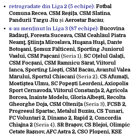
retrogradate din Liga 2 (5 echipe):
Fotbal
Comuna Recea
,
CSM Reșița
,
CSM Slatina
,
Pandurii Târgu Jiu
și
Aerostar Bacău
;
s-au menținut în Liga 3 (87 echipe):
Bucovina
Rădăuţi, Foresta Suceava, CSM Ceahlăul Piatra
Neamţ, Ştiinţa Miroslava, Huşana Huşi, Dante
Botoşani, Şomuz Fălticeni, Sporting Juniorul
Vaslui, CSM Pașcani
(Seria 1),
SC Oțelul Galați,
CSM Focșani, CSM Râmnicu Sărat, Viitorul
Ianca, Sporting Liești, CSM Bacău, Avântul Valea
Mărului, Sportul Chiscani
(Seria 2),
CS Afumați,
Mostiștea Ulmu, SC Popești Leordeni, Axiopolis
Sport Cernavodă, Viitorul Constanța 2, Agricola
Borcea, Înainte Modelu, Gloria Albești, Recolta
Gheorghe Doja, CSM Oltenița
(Seria 3),
FCSB 2,
Progresul Spartac, Metalul Buzău, CS Tunari,
FC Voluntari 2, Dinamo 2, Rapid 2, Concordia
Chiajna 2
(Seria 4),
SR Brașov, CS Blejoi, Olimpic
Cetate Râșnov, AFC Astra 2, CSO Plopeni, KSE