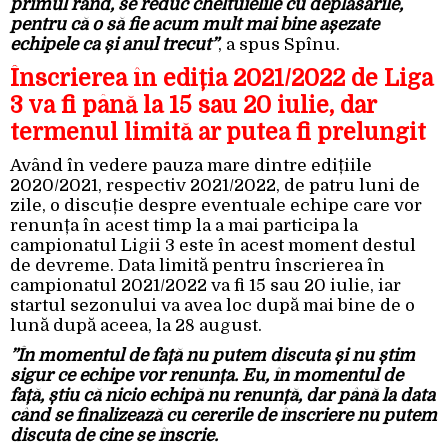
primul rând, se reduc cheltuielile cu deplasările,
pentru că o să fie acum mult mai bine așezate
echipele ca și anul trecut”
, a spus Spînu.
Înscrierea în ediția 2021/2022 de Liga
3 va fi până la 15 sau 20 iulie, dar
termenul limită ar putea fi prelungit
Având în vedere pauza mare dintre edițiile
2020/2021, respectiv 2021/2022, de patru luni de
zile, o discuție despre eventuale echipe care vor
renunța în acest timp la a mai participa la
campionatul Ligii 3 este în acest moment destul
de devreme. Data limită pentru înscrierea în
campionatul 2021/2022 va fi 15 sau 20 iulie, iar
startul sezonului va avea loc după mai bine de o
lună după aceea, la 28 august.
”În momentul de față nu putem discuta și nu știm
sigur ce echipe vor renunța. Eu, în momentul de
față, știu că nicio echipă nu renunță, dar până la data
când se finalizează cu cererile de înscriere nu putem
discuta de cine se înscrie.