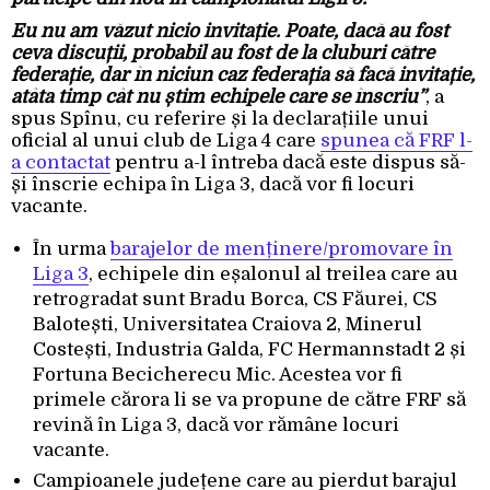
Eu nu am văzut nicio invitație. Poate, dacă au fost
ceva discuții, probabil au fost de la cluburi către
federație, dar în niciun caz federația să facă invitație,
atâta timp cât nu știm echipele care se înscriu”
, a
spus Spînu, cu referire și la declarațiile unui
oficial al unui club de Liga 4 care
spunea că FRF l-
a contactat
pentru a-l întreba dacă este dispus să-
și înscrie echipa în Liga 3, dacă vor fi locuri
vacante.
În urma
barajelor de menținere/promovare în
Liga 3
, echipele din eșalonul al treilea care au
retrogradat sunt Bradu Borca, CS Făurei, CS
Balotești, Universitatea Craiova 2, Minerul
Costești, Industria Galda, FC Hermannstadt 2 și
Fortuna Becicherecu Mic. Acestea vor fi
primele cărora li se va propune de către FRF să
revină în Liga 3, dacă vor rămâne locuri
vacante.
Campioanele județene care au pierdut barajul