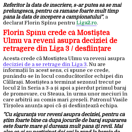
Referitor la data de înscriere, s-ar putea să se mai
prelungescă, pentru că rămâne foarte mult timp
până la data de începere a campionatului”
, a
declarat Florin Spînu pentru
Liga2.ro
.
Florin Spînu crede că Mostiștea
Ulmu va reveni asupra deciziei de
retragere din Liga 3 / desființare
Acesta crede că Mostiștea Ulmu va reveni asupra
deciziei de a se retrage din Liga 3
. Nu are
informații în acest sens, ci spune ce crede,
punându-se în locul conducătorilor echipei din
Călărași. Mostiștea a terminat sezonul trecut pe
locul 2 în Seria a 3-a și apoi a pierdut primul baraj
de promovare, cu Steaua, în urma unor meciuri în
care arbitrii au comis mari greșeli. Patronul Vasile
Tîrșolea anunța apoi că-și desființează echipa.
”Cu siguranță vor reveni asupra deciziei, pentru că
știm foarte bine că după jocurile de baraj supărarea
este foarte mare și durează mult până îți revii. Mai