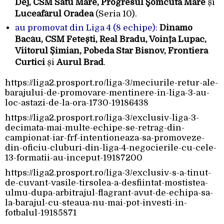
Dej, CSM Satu Mare, Progresul Şomcuta Mare
și
Luceafărul Oradea
(Seria 10).
au promovat din Liga 4 (8 echipe):
Dinamo
Bacău, CSM Fetești, Real Bradu, Voința Lupac,
Viitorul Șimian, Pobeda Star Bisnov, Frontiera
Curtici
și
Aurul Brad
.
https://liga2.prosport.ro/liga-3/meciurile-retur-ale-
barajului-de-promovare-mentinere-in-liga-3-au-
loc-astazi-de-la-ora-1730-19186438
https://liga2.prosport.ro/liga-3/exclusiv-liga-3-
decimata-mai-multe-echipe-se-retrag-din-
campionat-iar-frf-intentioneaza-sa-promoveze-
din-oficiu-cluburi-din-liga-4-negocierile-cu-cele-
13-formatii-au-inceput-19187200
https://liga2.prosport.ro/liga-3/exclusiv-s-a-tinut-
de-cuvant-vasile-tirsolea-a-desfiintat-mostistea-
ulmu-dupa-arbitrajul-flagrant-avut-de-echipa-sa-
la-barajul-cu-steaua-nu-mai-pot-investi-in-
fotbalul-19185871