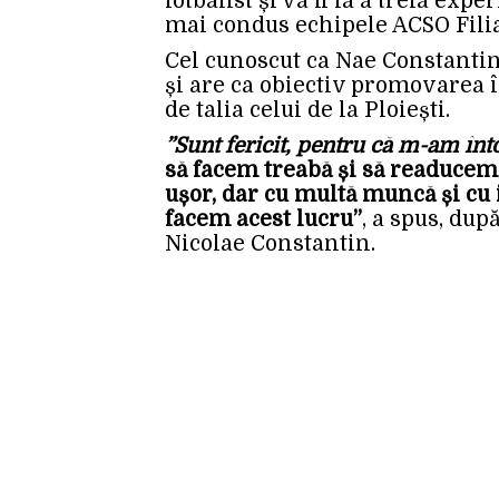
fotbalist și va fi la a treia exp
mai condus echipele ACSO Filiaș
Cel cunoscut ca Nae Constantin
și are ca obiectiv promovarea î
de talia celui de la Ploiești.
”Sunt fericit, pentru că m-am înt
să facem treabă și să readucem P
ușor, dar cu multă muncă și cu
facem acest lucru”
, a spus, dup
Nicolae Constantin.