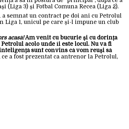
eriență a sa în postura de ”principal”, după ce a
i (Liga 3) și Fotbal Comuna Recea (Liga 2).
 a semnat un contract pe doi ani cu Petrolul
n Liga 1, unicul pe care și-l impune un club
ors acasă!
Am venit cu bucurie și cu dorința
etrolul acolo unde îi este locul. Nu va fi
 inteligență sunt convins că vom reuși să
ă ce a fost prezentat ca antrenor la Petrolul,