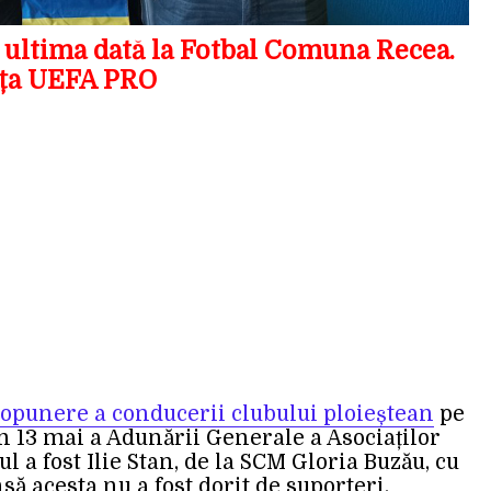
 ultima dată la Fotbal Comuna Recea.
nța UEFA PRO
ropunere a conducerii clubului ploieștean
pe
in 13 mai a Adunării Generale a Asociaților
ul a fost Ilie Stan, de la SCM Gloria Buzău, cu
însă acesta nu a fost dorit de suporteri.