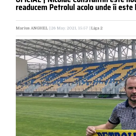
readucem Petrolul acolo unde îi este 
Marius ANGHEL
26 May. 2021, 15:57
Liga 2