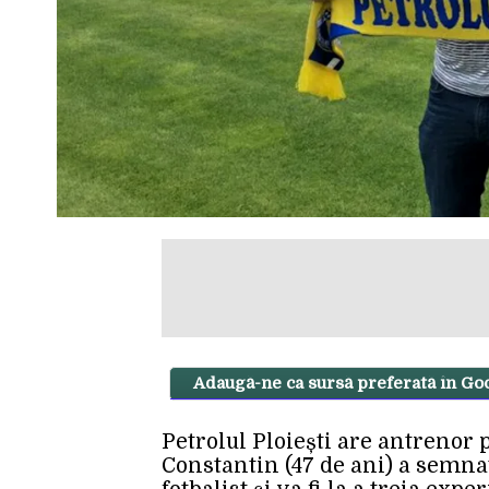
Adaugă-ne ca sursă preferată în Go
Petrolul Ploiești are antrenor p
Constantin (47 de ani) a semnat