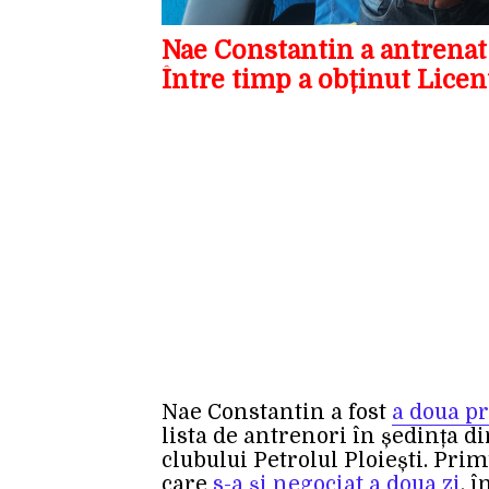
Nae Constantin a antrenat
Între timp a obținut Lice
Nae Constantin a fost
a doua p
lista de antrenori în ședința d
clubului Petrolul Ploiești. Prim
care
s-a și negociat a doua zi
, 