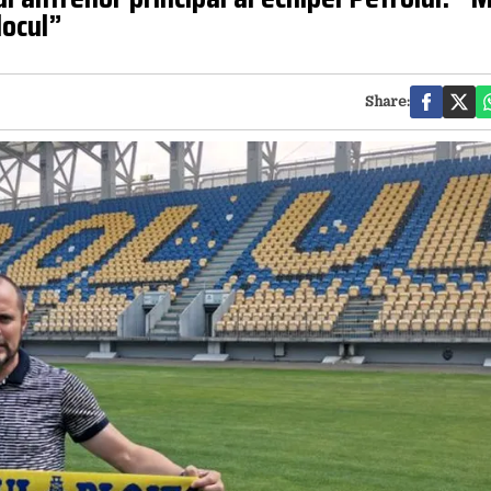
locul”
Share: