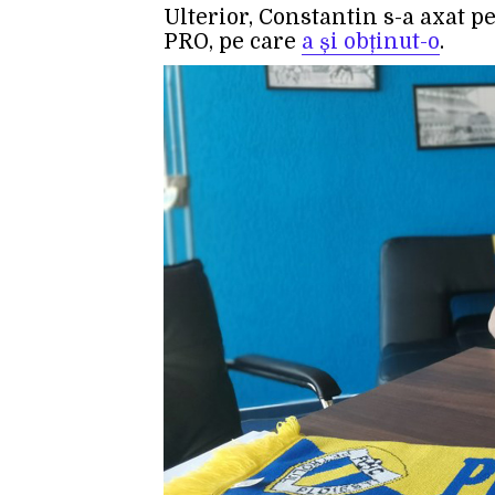
Ulterior, Constantin s-a axat p
PRO, pe care
a și obținut-o
.