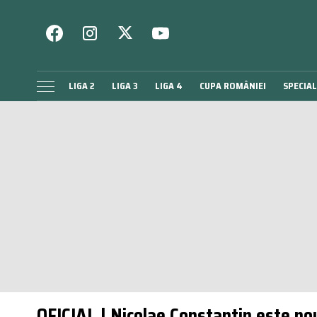
LIGA 2
LIGA 3
LIGA 4
CUPA ROMÂNIEI
SPECIAL
OFICIAL | Nicolae Constantin este nou