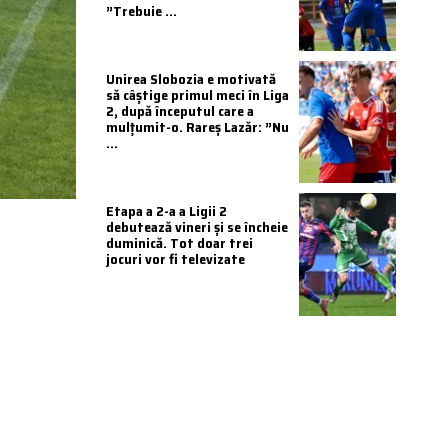
”Trebuie ...
Unirea Slobozia e motivată
să câștige primul meci în Liga
2, după începutul care a
mulțumit-o. Rareș Lazăr: ”Nu
...
Etapa a 2-a a Ligii 2
debutează vineri și se încheie
duminică. Tot doar trei
jocuri vor fi televizate