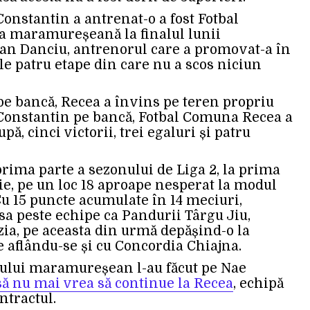
onstantin a antrenat-o a fost Fotbal
a maramureșeană la finalul lunii
an Danciu, antrenorul care a promovat-a în
e patru etape din care nu a scos niciun
e bancă, Recea a învins pe teren propriu
ae Constantin pe bancă, Fotbal Comuna Recea a
ă, cinci victorii, trei egaluri și patru
ima parte a sezonului de Liga 2, la prima
ie, pe un loc 18 aproape nesperat la modul
u 15 puncte acumulate în 14 meciuri,
a peste echipe ca Pandurii Târgu Jiu,
zia, pe aceasta din urmă depășind-o la
te aflându-se și cu Concordia Chiajna.
bului maramureșean l-au făcut pe Nae
să nu mai vrea să continue la Recea
, echipă
ntractul.