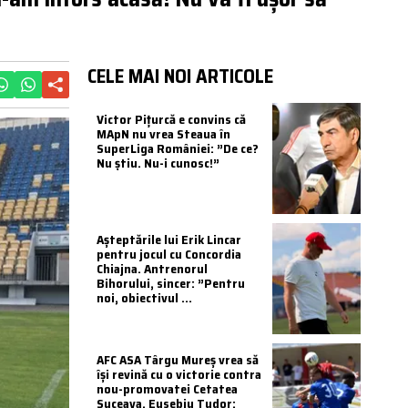
CELE MAI NOI ARTICOLE
Victor Pițurcă e convins că
MApN nu vrea Steaua în
SuperLiga României: ”De ce?
Nu știu. Nu-i cunosc!”
Așteptările lui Erik Lincar
pentru jocul cu Concordia
Chiajna. Antrenorul
Bihorului, sincer: ”Pentru
noi, obiectivul ...
AFC ASA Târgu Mureș vrea să
își revină cu o victorie contra
nou-promovatei Cetatea
Suceava. Eusebiu Tudor: