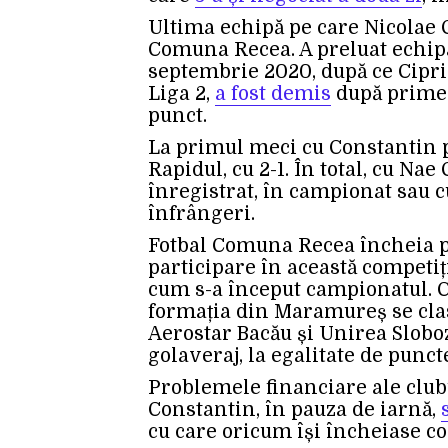
Ultima echipă pe care Nicolae C
Comuna Recea. A preluat echip
septembrie 2020, după ce Cipri
Liga 2,
a fost demis
după primel
punct.
La primul meci cu Constantin p
Rapidul, cu 2-1. În total, cu N
înregistrat, în campionat sau cup
înfrângeri.
Fotbal Comuna Recea încheia pr
participare în această competiț
cum s-a început campionatul. C
formația din Maramureș se clas
Aerostar Bacău și Unirea Slobo
golaveraj, la egalitate de punc
Problemele financiare ale clu
Constantin, în pauza de iarnă,
cu care oricum își încheiase co