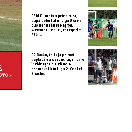
CSM Olimpia a prins curaj
după debutul în Liga 2 și i-a
pus gând rău și Reșiței.
Alexandru Pelici, categoric:
”Să ...
FC Bacău, în fața primei
deplasări a sezonului, în care
întâlnește o altă nou-
E
promovată în Liga 2. Costel
Enache: ...
OTO »