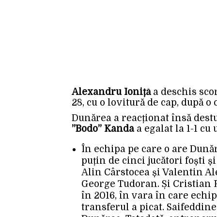
Alexandru Ioniță
a deschis scor
28, cu o lovitură de cap, după o
Dunărea a reacționat însă dest
”Bodo” Kanda
a egalat la 1-1 cu
În echipa pe care o are Dună
puțin de cinci jucători foști 
Alin Cârstocea și Valentin Al
George Tudoran. Și Cristian 
în 2016, în vara în care echip
transferul a picat. Saifeddin