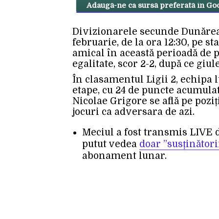
Adaugă-ne ca sursă preferată în Go
Divizionarele secunde Dunărea C
februarie, de la ora 12:30, pe s
amical în această perioadă de p
egalitate, scor 2-2, după ce giu
În clasamentul Ligii 2, echipa l
etape, cu 24 de puncte acumulat
Nicolae Grigore se află pe poziț
jocuri ca adversara de azi.
Meciul a fost transmis LIVE 
putut vedea
doar ”susținători
abonament lunar.