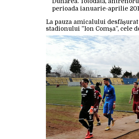
Dunărea. Totodată, antrenoru
perioada ianuarie-aprilie 201
La pauza amicalului desfășurat 
stadionului ”Ion Comșa”, cele do