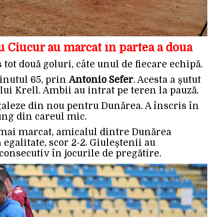
u Ciucur au marcat în partea a doua
 tot două goluri, câte unul de fiecare echipă.
inutul 65, prin
Antonio Sefer
. Acesta a șutut
ui Krell. Ambii au intrat pe teren la pauză.
galeze din nou pentru Dunărea. A înscris în
lung din careul mic.
 mai marcat, amicalul dintre Dunărea
 egalitate, scor 2-2. Giuleștenii au
2 consecutiv în jocurile de pregătire.