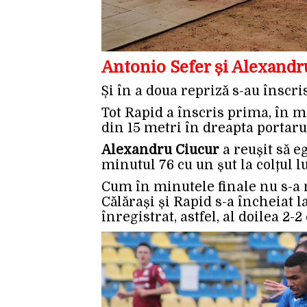
Antonio Sefer și Alexandr
Și în a doua repriză s-au înscris
Tot Rapid a înscris prima, în m
din 15 metri în dreapta portarul
Alexandru Ciucur
a reușit să e
minutul 76 cu un șut la colțul 
Cum în minutele finale nu s-a
Călărași și Rapid s-a încheiat la
înregistrat, astfel, al doilea 2-