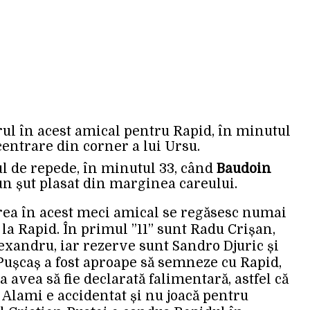
ul în acest amical pentru Rapid, în minutul
 centrare din corner a lui Ursu.
ul de repede, în minutul 33, când
Baudoin
 un șut plasat din marginea careului.
rea în acest meci amical se regăsesc numai
și la Rapid. În primul ”11” sunt Radu Crișan,
exandru, iar rezerve sunt Sandro Djuric și
Pușcaș a fost aproape să semneze cu Rapid,
a avea să fie declarată falimentară, astfel că
e Alami e accidentat și nu joacă pentru