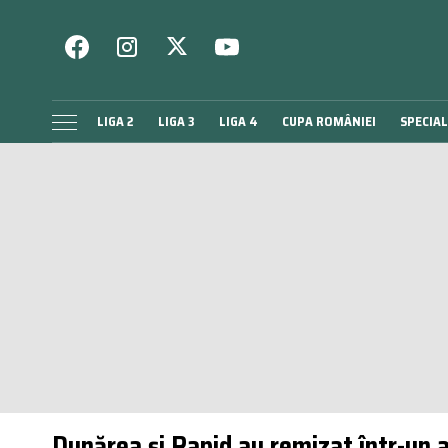
LIGA 2
LIGA 3
LIGA 4
CUPA ROMÂNIEI
SPECIAL
Dunărea și Rapid au remizat într-un a