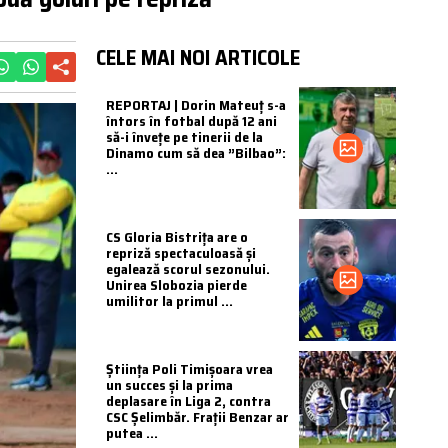
CELE MAI NOI ARTICOLE
REPORTAJ | Dorin Mateuț s-a
întors în fotbal după 12 ani
să-i învețe pe tinerii de la
Dinamo cum să dea ”Bilbao”:
...
CS Gloria Bistrița are o
repriză spectaculoasă și
egalează scorul sezonului.
Unirea Slobozia pierde
umilitor la primul ...
Știința Poli Timișoara vrea
un succes și la prima
deplasare în Liga 2, contra
CSC Șelimbăr. Frații Benzar ar
putea ...