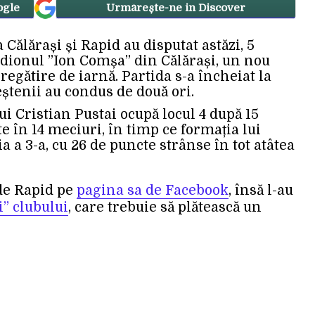
ogle
Urmărește-ne in Discover
ălărași și Rapid au disputat astăzi, 5
tadionul ”Ion Comșa” din Călărași, un nou
regătire de iarnă. Partida s-a încheiat la
leștenii au condus de două ori.
ui Cristian Pustai ocupă locul 4 după 15
e în 14 meciuri, în timp ce formația lui
ia a 3-a, cu 26 de puncte strânse în tot atâtea
de Rapid pe
pagina sa de Facebook
, însă l-au
i” clubului
, care trebuie să plătească un