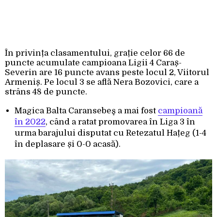
În privința clasamentului, grație celor 66 de
puncte acumulate campioana Ligii 4 Caraș-
Severin are 16 puncte avans peste locul 2, Viitorul
Armeniș. Pe locul 3 se află Nera Bozovici, care a
strâns 48 de puncte.
Magica Balta Caransebeş a mai fost
campioană
în 2022
, când a ratat promovarea în Liga 3 în
urma barajului disputat cu Retezatul Hațeg (1-4
în deplasare și 0-0 acasă).