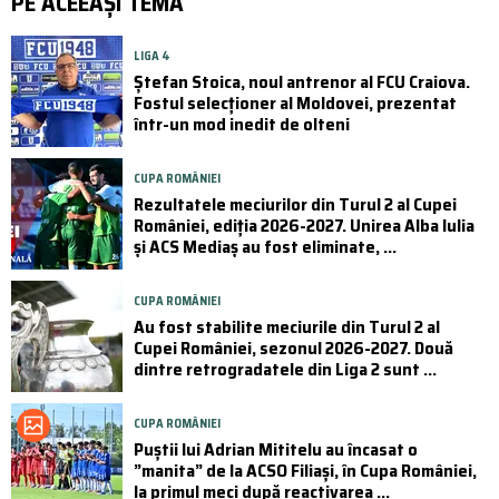
PE ACEEAȘI TEMĂ
LIGA 4
Ștefan Stoica, noul antrenor al FCU Craiova.
Fostul selecționer al Moldovei, prezentat
într-un mod inedit de olteni
CUPA ROMÂNIEI
Rezultatele meciurilor din Turul 2 al Cupei
României, ediția 2026-2027. Unirea Alba Iulia
și ACS Mediaș au fost eliminate, ...
CUPA ROMÂNIEI
Au fost stabilite meciurile din Turul 2 al
Cupei României, sezonul 2026-2027. Două
dintre retrogradatele din Liga 2 sunt ...
CUPA ROMÂNIEI
Puştii lui Adrian Mititelu au încasat o
”manita” de la ACSO Filiaşi, în Cupa României,
la primul meci după reactivarea ...