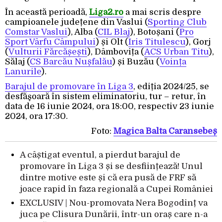
În această perioadă,
Liga2.ro
a mai scris despre
campioanele județene din Vaslui (
Sporting Club
Comstar Vaslui
), Alba (
CIL Blaj
), Botoșani (
Pro
Sport Vârfu Câmpului
) și Olt (
Iris Titulescu
), Gorj
(
Vulturii Fărcășești
), Dâmbovița (
ACS Urban Titu
),
Sălaj (
CS Barcău Nușfalău
) și Buzău (
Voința
Lanurile
).
Barajul de promovare în Liga 3
, ediția 2024/25, se
desfăşoară în sistem eliminatoriu, tur – retur, în
data de 16 iunie 2024, ora 18:00, respectiv 23 iunie
2024, ora 17:30.
Foto:
Magica Balta Caransebeș
A câștigat eventul, a pierdut barajul de
promovare în Liga 3 și se desființează! Unul
dintre motive este și că era pusă de FRF să
joace rapid în faza regională a Cupei României
EXCLUSIV | Nou-promovata Nera Bogodinț va
juca pe Clisura Dunării, într-un oraș care n-a