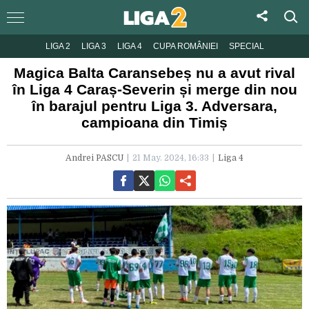
LIGA 2
LIGA 3
LIGA 4
CUPA ROMÂNIEI
SPECIAL
Magica Balta Caransebeș nu a avut rival
în Liga 4 Caraș-Severin și merge din nou
în barajul pentru Liga 3. Adversara,
campioana din Timiș
Andrei PASCU
21 May. 2024, 16:33
Liga 4