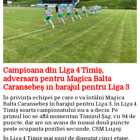
Campioana din Liga 4 Timiș,
adversară pentru Magica Balta
Caransebeș în barajul pentru Liga 3
În privința echipei pe care o va întâlni Magica
Balta Caransebeș în barajul pentru Liga 3, în Liga 4
Timiș soarta campionatului nu s-a decis. Pe
primul loc se află momentan Timișul Șag, cu 94 de
puncte, dar are un avans de numai două puncte
peste ocupanta poziției secunde, CSM Lugoj.
În Liga 4 Timiș mai sunt de disputat cinci etape.