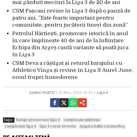
mai găzduit meciuri la Liga 3 de 20 de ani
CSM Pașcani revine în Liga 3 după o pauză de
patru ani. ”Este foarte important pentru
comunitate, pentru jucătorii tineri din zonă”
Petrolul Hârtiești, promovare istorică în anul
în care împlinește 40 de ani de la înființare.
Echipa din Argeș caută variante să poată juca
în Liga 3
CSM Deva a câștigat și returul barajului cu
Athletico Vinga și revine în Liga 3! Aurel June,
eroul trupei hunedorene
Andrei PASCU
21 May. 2024, 16:33
Liga 4
tags:
baraje promovare liga 3
campioane judetene
campioane liga 4
liga 4 caras severin
magica balta caransebeș