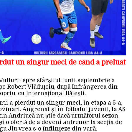
rdut un singur meci de când a preluat
ulturii spre sfârşitul lunii septembrie a
t pe Robert Vlăduțoiu, după înfrângerea din
ropriu, cu Internațional Bălești.
rii a pierdut un singur meci, în etapa a 5-a,
Rovinari. Angrenat și în fotbalul juvenil, la AS
tin Andriucă nu știe dacă următorul sezon
i o ofertă de a deveni antrenor la secţia de
u Jiu vrea s-o înfiinţeze din vară.