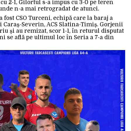
cu 2-1, Gilortul s-a impus cu 3-0 pe teren
e unde n-a mai retrogradat de atunci.
a fost CSO Turceni, echipă care la baraj a
i Caraș-Severin, ACS Slatina-Timiș. Gorjenii
iu și au remizat, scor 1-1, în returul disputat
i se află pe ultimul loc în Seria a 7-a din