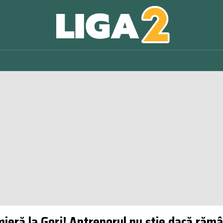
ieră la Gorj! Antrenorul nu ştie dacă rămân