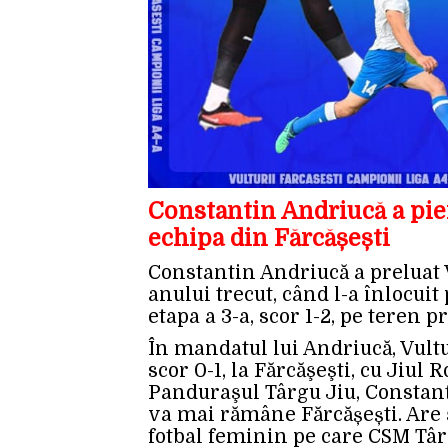
Constantin Andriucă a pie
echipa din Fărcășești
Constantin Andriucă a preluat V
anului trecut, când l-a înlocui
etapa a 3-a, scor 1-2, pe teren p
În mandatul lui Andriucă, Vultu
scor 0-1, la Fărcăşeşti, cu Jiul 
Panduraşul Târgu Jiu, Constan
va mai rămâne Fărcășești. Are ş
fotbal feminin pe care CSM Târg