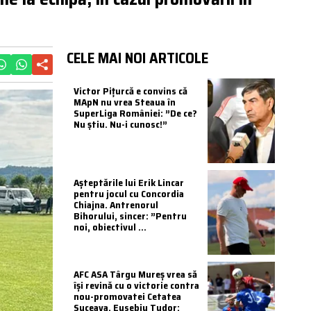
CELE MAI NOI ARTICOLE
Victor Pițurcă e convins că
MApN nu vrea Steaua în
SuperLiga României: ”De ce?
Nu știu. Nu-i cunosc!”
Așteptările lui Erik Lincar
pentru jocul cu Concordia
Chiajna. Antrenorul
Bihorului, sincer: ”Pentru
noi, obiectivul ...
AFC ASA Târgu Mureș vrea să
își revină cu o victorie contra
nou-promovatei Cetatea
Suceava. Eusebiu Tudor: