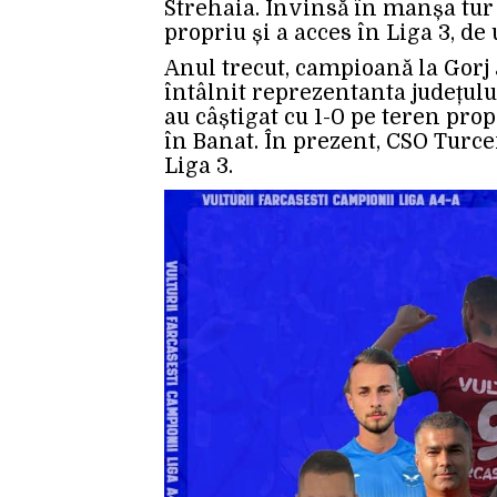
Strehaia. Învinsă în manșa tur 
propriu și a acces în Liga 3, d
Anul trecut, campioană la Gorj 
întâlnit reprezentanta județulu
au câștigat cu 1-0 pe teren propr
în Banat. În prezent, CSO Turcen
Liga 3.