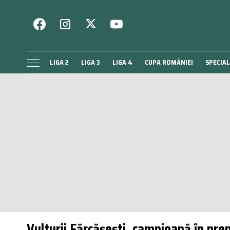
LIGA 2
LIGA 3
LIGA 4
CUPA ROMÂNIEI
SPECIAL
Vulturii Fărcășești, campioană în prem