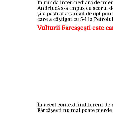
În runda intermediară de mier
Andriucă s-a impus cu scorul de
și a păstrat avansul de opt pun
care a câștigat cu 5-1 la Petrolu
Vulturii Fărcășești este c
În acest context, indiferent de 
Fărcășești nu mai poate pierde t