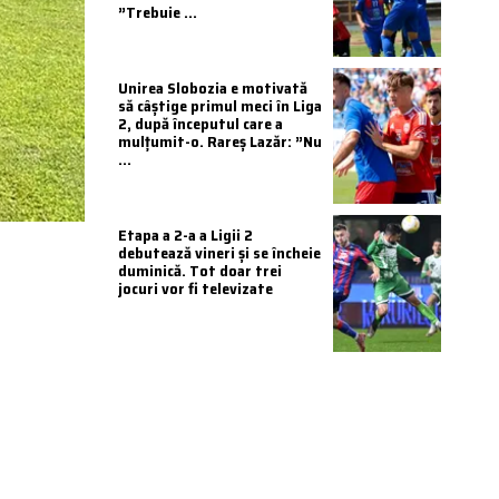
”Trebuie ...
Unirea Slobozia e motivată
să câștige primul meci în Liga
2, după începutul care a
mulțumit-o. Rareș Lazăr: ”Nu
...
Etapa a 2-a a Ligii 2
debutează vineri și se încheie
duminică. Tot doar trei
jocuri vor fi televizate