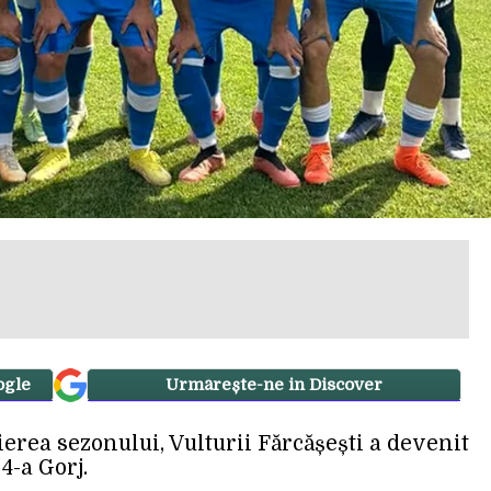
ogle
Urmărește-ne in Discover
erea sezonului, Vulturii Fărcășești a devenit
4-a Gorj.