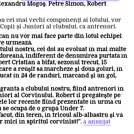
lexandru Mogoş
,
Petre Simon, Robert
rau cei mai vechi componenți ai lotului, vor
opii şi Juniori al clubului, ca antrenori.
can nu vor mai face parte din lotul echipei
re urmează.
ului nostru, cei doi au evoluat în mai multe
oreană, indiferent de denumirea purtată în
ert Cristian a bifat, sezonul trecut, 15
are a reușit să marcheze și două goluri, în
jucat în 24 de rânduri, marcând și un gol,
egrantă a clubului nostru, fiind antrenori în
iori al Corvinului. Robert îi pregătește pe
tele lor recente fiind prezentate în urmă cu
u se ocupă de o grupă Under 7.
cut, din teren, în tricoul alb-albastru și vă
mici în spiritul corvinist!”
,
a anunțat