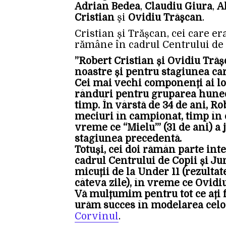
Adrian Bedea
,
Claudiu Giura
,
A
Cristian
şi
Ovidiu Trăşcan
.
Cristian și Trășcan, cei care e
rămâne în cadrul Centrului de C
”Robert Cristian și Ovidiu Trăș
noastre și pentru stagiunea ca
Cei mai vechi componenți ai lot
rânduri pentru gruparea huned
timp. În vârstă de 34 de ani, Rob
meciuri în campionat, timp în c
vreme ce “Mielu’” (31 de ani) a 
stagiunea precedentă.
Totuși, cei doi rămân parte int
cadrul Centrului de Copii și Jun
micuții de la Under 11 (rezulta
câteva zile), în vreme ce Ovidi
Vă mulțumim pentru tot ce ați fă
urăm succes în modelarea celor 
Corvinul
.