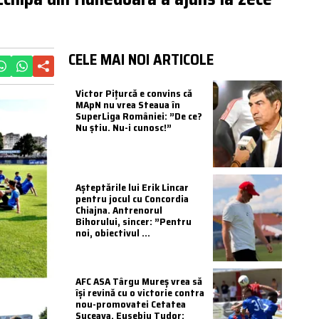
CELE MAI NOI ARTICOLE
Victor Pițurcă e convins că
MApN nu vrea Steaua în
SuperLiga României: ”De ce?
Nu știu. Nu-i cunosc!”
Așteptările lui Erik Lincar
pentru jocul cu Concordia
Chiajna. Antrenorul
Bihorului, sincer: ”Pentru
noi, obiectivul ...
AFC ASA Târgu Mureș vrea să
își revină cu o victorie contra
nou-promovatei Cetatea
Suceava. Eusebiu Tudor: