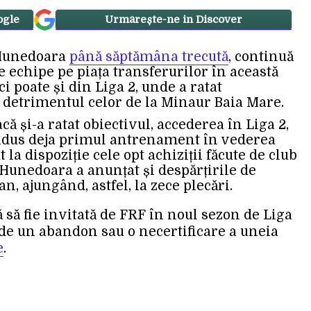
ogle
Urmărește-ne in Discover
 Hunedoara
până săptămâna trecută
, continuă
e echipe pe piața transferurilor în această
i poate și din Liga 2, unde a ratat
 detrimentul celor de la Minaur Baia Mare.
că și-a ratat obiectivul, accederea în Liga 2,
ndus deja primul antrenament în vederea
 la dispoziție cele opt achiziții făcute de club
 Hunedoara a anunțat și despărțirile de
n, ajungând, astfel, la zece plecări.
să fie invitată de FRF în noul sezon de Liga
 de un abandon sau o necertificare a uneia
e
.