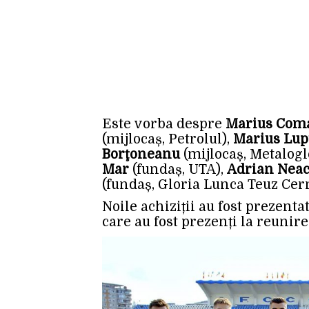
Este vorba despre
Marius Com
(mijlocaș, Petrolul),
Marius Lup
Borţoneanu
(mijlocaș, Metalogl
Mar
(fundaș, UTA),
Adrian Nea
(fundaș, Gloria Lunca Teuz Cer
Noile achiziții au fost prezenta
care au fost prezenți la reunire