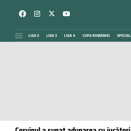
LIGA 2
LIGA 3
LIGA 4
CUPA ROMÂNIEI
SPECIAL
Corvinul a sunat adunarea cu jucători