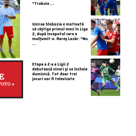
”Trebuie ...
Unirea Slobozia e motivată
să câștige primul meci în Liga
2, după începutul care a
mulțumit-o. Rareș Lazăr: ”Nu
...
Etapa a 2-a a Ligii 2
debutează vineri și se încheie
duminică. Tot doar trei
E
jocuri vor fi televizate
FOTO »