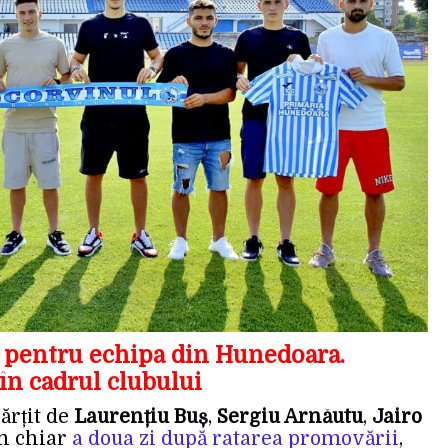
i pentru echipa din Hunedoara.
în cadrul clubului
ărțit de
Laurențiu Buș
,
Sergiu Arnăutu
,
Jairo
în chiar
a doua zi după ratarea promovării
,