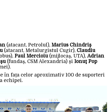
an
(atacant, Petrolul),
Marius Chindriş
u
(atacant, Metalurgistul Cugir),
Claudiu
obus),
Paul Mercioiu
(mijlocaș, UTA),
Adrian
cşu
(fundaș, CSM Alexandria) şi
Ionuţ Pop
mei).
te în fața celor aproximativ 100 de suporteri
a echipei.