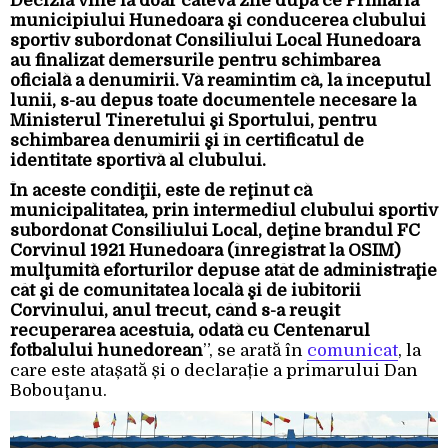
Decizia vine la doar câteva zile după ce Primăria
municipiului Hunedoara şi conducerea clubului
sportiv subordonat Consiliului Local Hunedoara
au finalizat demersurile pentru schimbarea
oficială a denumirii. Vă reamintim că, la începutul
lunii, s-au depus toate documentele necesare la
Ministerul Tineretului şi Sportului, pentru
schimbarea denumirii şi în certificatul de
identitate sportivă al clubului.
În aceste condiţii, este de reţinut că
municipalitatea, prin intermediul clubului sportiv
subordonat Consiliului Local, deţine brandul FC
Corvinul 1921 Hunedoara (înregistrat la OSIM)
mulţumită eforturilor depuse atât de administraţie
cât şi de comunitatea locală şi de iubitorii
Corvinului, anul trecut, când s-a reuşit
recuperarea acestuia, odată cu Centenarul
fotbalului hunedorean
”, se arată în
comunicat
, la
care este atașată și o declarație a primarului Dan
Bobouţanu.