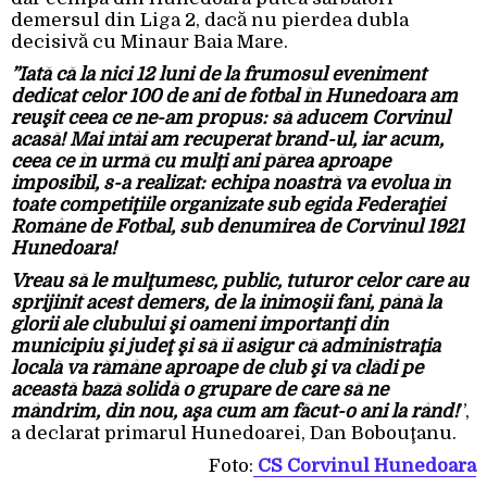
demersul din Liga 2, dacă nu pierdea dubla
decisivă cu Minaur Baia Mare.
”Iată că la nici 12 luni de la frumosul eveniment
dedicat celor 100 de ani de fotbal în Hunedoara am
reuşit ceea ce ne-am propus: să aducem Corvinul
acasă! Mai întâi am recuperat brand-ul, iar acum,
ceea ce în urmă cu mulţi ani părea aproape
imposibil, s-a realizat: echipa noastră va evolua în
toate competiţiile organizate sub egida Federaţiei
Române de Fotbal, sub denumirea de Corvinul 1921
Hunedoara!
Vreau să le mulţumesc, public, tuturor celor care au
sprijinit acest demers, de la inimoşii fani, până la
glorii ale clubului şi oameni importanţi din
municipiu şi judeţ şi să îi asigur că administraţia
locală va rămâne aproape de club şi va clădi pe
această bază solidă o grupare de care să ne
mândrim, din nou, aşa cum am făcut-o ani la rând!
”,
a declarat primarul Hunedoarei, Dan Bobouţanu.
Foto:
CS Corvinul Hunedoara