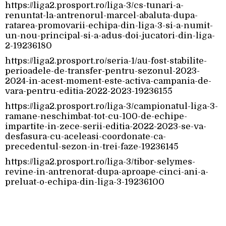
https://liga2.prosport.ro/liga-3/cs-tunari-a-
renuntat-la-antrenorul-marcel-abaluta-dupa-
ratarea-promovarii-echipa-din-liga-3-si-a-numit-
un-nou-principal-si-a-adus-doi-jucatori-din-liga-
2-19236180
https://liga2.prosport.ro/seria-1/au-fost-stabilite-
perioadele-de-transfer-pentru-sezonul-2023-
2024-in-acest-moment-este-activa-campania-de-
vara-pentru-editia-2022-2023-19236155
https://liga2.prosport.ro/liga-3/campionatul-liga-3-
ramane-neschimbat-tot-cu-100-de-echipe-
impartite-in-zece-serii-editia-2022-2023-se-va-
desfasura-cu-aceleasi-coordonate-ca-
precedentul-sezon-in-trei-faze-19236145
https://liga2.prosport.ro/liga-3/tibor-selymes-
revine-in-antrenorat-dupa-aproape-cinci-ani-a-
preluat-o-echipa-din-liga-3-19236100