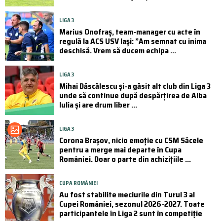
LIGA 3
Marius Onofraș, team-manager cu acte în
regulă la ACS USV Iași: ”Am semnat cu inima
deschisă. Vrem să ducem echipa ...
LIGA 3
Mihai Dăscălescu și-a găsit alt club din Liga 3
unde să continue după despărțirea de Alba
Iulia și are drum liber ...
LIGA 3
Corona Brașov, nicio emoție cu CSM Săcele
pentru a merge mai departe în Cupa
României. Doar o parte din achizițiile ...
CUPA ROMÂNIEI
Au fost stabilite meciurile din Turul 3 al
Cupei României, sezonul 2026-2027. Toate
participantele în Liga 2 sunt în competiție