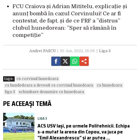
FCU Craiova și Adrian Mititelu, explicație și
anunț bombă în cazul Corvinului! Ce ar fi
contestat, de fapt, și de ce FRF a ”distrus”
clubul hunedorean: ”Sper să rămână în
competiție”
Andrei PASCU
30 Jun. 2022, 16:06
Liga 3
tags:
cs corvinul hunedoara
cs hundedoara a devenit cs corvinul hunedoara
cs hunedoara
liga 3
schimbare denumire cs hunedoara
PE ACEEAȘI TEMĂ
LIGA 3
ACS USV Iași, pe urmele Politehnicii. Echipa
s-a mutat la arena din Copou, va juca pe
”Emil Alexandrescu” și ar putea ...