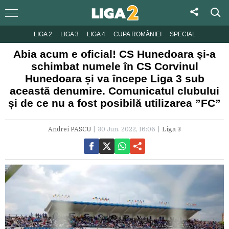
LIGA 2
LIGA 3
LIGA 4
CUPA ROMÂNIEI
SPECIAL
Abia acum e oficial! CS Hunedoara și-a
schimbat numele în CS Corvinul
Hunedoara și va începe Liga 3 sub
această denumire. Comunicatul clubului
și de ce nu a fost posibilă utilizarea ”FC”
Andrei PASCU
30 Jun. 2022, 16:06
Liga 3