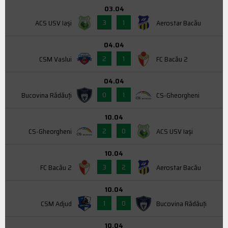
03.04
3
1
ACS USV Iaşi
Aerostar Bacău
04.04
2
1
CSM Vaslui
FC Bacău 2
04.04
0
1
Bucovina Rădăuți
CS-Gheorgheni
10.04
2
0
CS-Gheorgheni
ACS USV Iaşi
10.04
3
2
FC Bacău 2
Aerostar Bacău
10.04
1
0
CSM Adjud
Bucovina Rădăuți
10.04