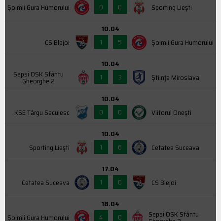
0
0
Şoimii Gura Humorului
Sporting Liești
10.04
1
5
CS Blejoi
Şoimii Gura Humorului
10.04
Sepsi OSK Sfântu
1
3
Știința Miroslava
Gheorghe 2
10.04
0
0
KSE Târgu Secuiesc
Viitorul Onești
10.04
1
6
Sporting Liești
Cetatea Suceava
17.04
1
0
Cetatea Suceava
CS Blejoi
18.04
Sepsi OSK Sfântu
4
0
Şoimii Gura Humorului
Gheorghe 2