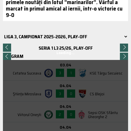
primele noutăți din lotul ”marinarilor”. Vârful a
marcat în primul amical al iernii, într-o victorie cu
9-0
SERIA 1 L3 25/26, PLAY-OFF
Loading...
PROGRAM
03.04
3
1
Cetatea Suceava
KSE Târgu Secuiesc
04.04
3
0
Știința Miroslava
CS Blejoi
04.04
Sepsi OSK Sfântu
2
0
Viitorul Onești
Gheorghe 2
04.04