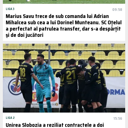
LIGA 3
09:58
Marius Savu trece de sub comanda lui Adrian
Mihalcea sub cea a lui Dorinel Munteanu. SC Oțelul
a perfectat al patrulea transfer, dar s-a despărțit
și de doi jucători
LIGA 2
15:56
Unirea Slobozia a reziliat contractele a doi