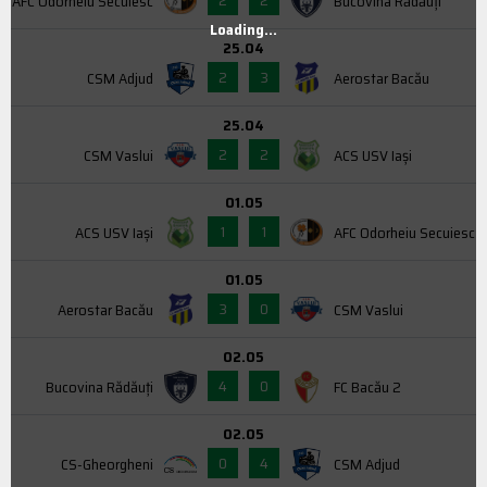
AFC Odorheiu Secuiesc
Bucovina Rădăuți
Loading...
25.04
2
3
CSM Adjud
Aerostar Bacău
25.04
2
2
CSM Vaslui
ACS USV Iaşi
01.05
1
1
ACS USV Iaşi
AFC Odorheiu Secuiesc
01.05
3
0
Aerostar Bacău
CSM Vaslui
02.05
4
0
Bucovina Rădăuți
FC Bacău 2
02.05
0
4
CS-Gheorgheni
CSM Adjud