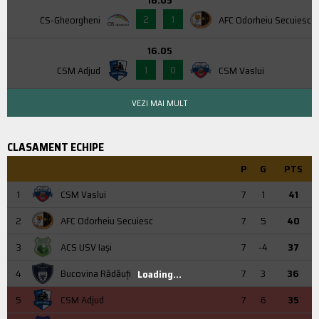
2
1
CS-Gheorgheni
AFC Odorheiu Secuiesc
16.05
1
0
CSM Adjud
CSM Vaslui
VEZI MAI MULT
CLASAMENT ECHIPE
P
G
PTS
1
CSM Vaslui
7
1
41
2
AFC Odorheiu Secuiesc
7
5
40
3
ACS USV Iaşi
7
-4
37
4
Bucovina Rădăuți
7
3
36
Loading...
5
CSM Adjud
7
6
35