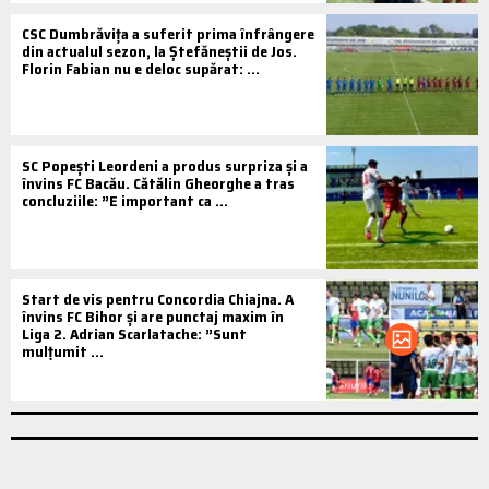
CSC Dumbrăvița a suferit prima înfrângere
din actualul sezon, la Ștefăneștii de Jos.
Florin Fabian nu e deloc supărat: ...
SC Popești Leordeni a produs surpriza și a
învins FC Bacău. Cătălin Gheorghe a tras
concluziile: ”E important ca ...
Start de vis pentru Concordia Chiajna. A
învins FC Bihor și are punctaj maxim în
Liga 2. Adrian Scarlatache: ”Sunt
mulțumit ...