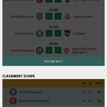
23.05
2
3
Știința Miroslava
Sporting Liești
23.05
0
2
Viitorul Onești
CS Blejoi
23.05
Sepsi OSK Sfântu
4
0
Cetatea Suceava
Gheorghe 2
VEZI MAI MULT
CLASAMENT ECHIPE
P
G
PTS
1
Cetatea Suceava
8
17
34
2
Şoimii Gura Humorului
8
12
31