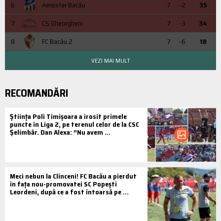
6
Aerostar Bacău
7
-2
35
7
CS Gheorgheni
7
-3
34
8
FC Bacău 2
7
-6
18
VEZI MAI MULT
RECOMANDĂRI
Știința Poli Timișoara a irosit primele
puncte în Liga 2, pe terenul celor de la CSC
Șelimbăr. Dan Alexa: ”Nu avem ...
Meci nebun la Clinceni! FC Bacău a pierdut
în fața nou-promovatei SC Popești
Leordeni, după ce a fost întoarsă pe ...