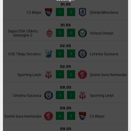
01.05
1
2
CS Blejoi
Știința Miroslava
01.05
Sepsi OSK Sfântu
2
0
Viitorul Onești
Gheorghe 2
02.05
2
3
KSE Târgu Secuiesc
Cetatea Suceava
02.05
1
2
Sporting Liești
Şoimii Gura Humorului
08.05
3
1
Cetatea Suceava
Sporting Liești
09.05
4
2
Şoimii Gura Humorului
CS Blejoi
09.05