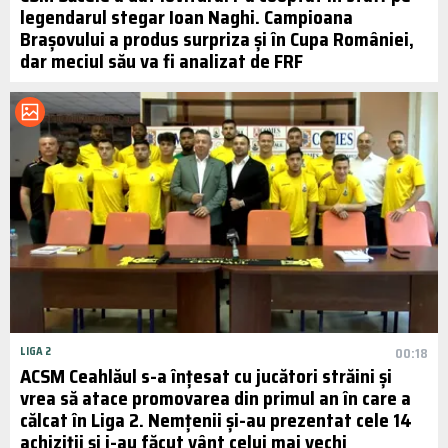
legendarul stegar Ioan Naghi. Campioana
Brașovului a produs surpriza și în Cupa României,
dar meciul său va fi analizat de FRF
LIGA 2
00:18
ACSM Ceahlăul s-a înțesat cu jucători străini și
vrea să atace promovarea din primul an în care a
călcat în Liga 2. Nemțenii și-au prezentat cele 14
achiziții și i-au făcut vânt celui mai vechi