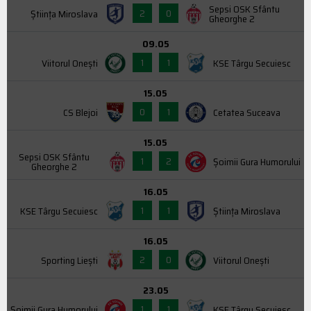
Sepsi OSK Sfântu
2
0
Știința Miroslava
Gheorghe 2
09.05
1
1
Viitorul Onești
KSE Târgu Secuiesc
15.05
0
1
CS Blejoi
Cetatea Suceava
15.05
Sepsi OSK Sfântu
1
2
Şoimii Gura Humorului
Gheorghe 2
16.05
1
1
KSE Târgu Secuiesc
Știința Miroslava
16.05
2
0
Sporting Liești
Viitorul Onești
23.05
1
1
Şoimii Gura Humorului
KSE Târgu Secuiesc