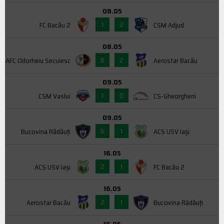
08.05
1
2
FC Bacău 2
CSM Adjud
08.05
6
2
AFC Odorheiu Secuiesc
Aerostar Bacău
09.05
1
0
CSM Vaslui
CS-Gheorgheni
09.05
6
1
Bucovina Rădăuți
ACS USV Iaşi
16.05
2
1
ACS USV Iaşi
FC Bacău 2
16.05
2
1
Aerostar Bacău
Bucovina Rădăuți
16.05