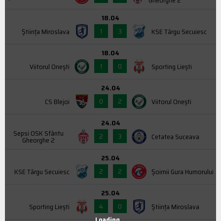
18.04
1
3
Știința Miroslava
KSE Târgu Secuiesc
18.04
1
0
Viitorul Onești
Sporting Liești
24.04
0
2
CS Blejoi
Viitorul Onești
24.04
Sepsi OSK Sfântu
2
3
Cetatea Suceava
Gheorghe 2
25.04
2
2
KSE Târgu Secuiesc
Şoimii Gura Humorului
25.04
4
0
Sporting Liești
Știința Miroslava
Loading...