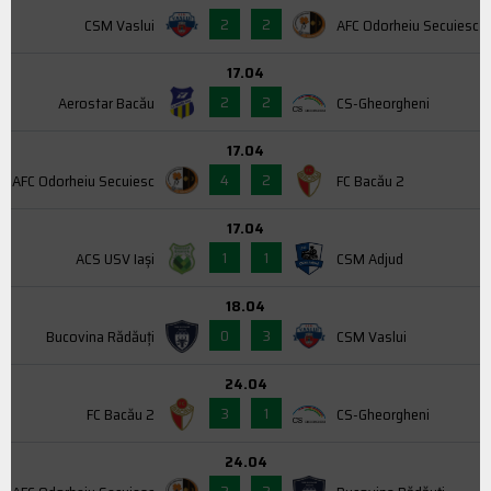
2
2
CSM Vaslui
AFC Odorheiu Secuiesc
17.04
2
2
Aerostar Bacău
CS-Gheorgheni
17.04
4
2
AFC Odorheiu Secuiesc
FC Bacău 2
17.04
1
1
ACS USV Iaşi
CSM Adjud
18.04
0
3
Bucovina Rădăuți
CSM Vaslui
24.04
3
1
FC Bacău 2
CS-Gheorgheni
24.04
2
2