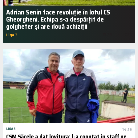
Adrian Senin face revoluție în lotul CS
Gheorgheni. Echipa s-a despărțit de
golgheter și are două achiziții
Liga 3
15:28 | ian.. 2026
LIGA 3
14:19
CSM Săcele a dat lovitura: l-a cooptat în staff pe