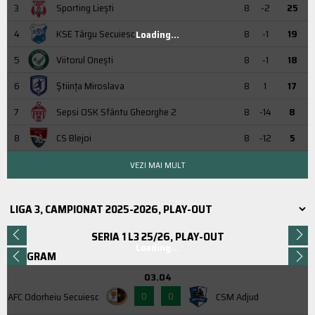
3
Sporting Liești
8
-2
25
4
KSE Târgu Secuiesc
8
-1
19
Loading...
5
Viitorul Onești
8
-1
18
6
Știința Miroslava
8
1
17
7
Sepsi OSK Sfântu Gheorghe 2
8
-14
8
8
CS Blejoi
8
-12
5
VEZI MAI MULT
SERIA 1 L3 25/26, PLAY-OUT
Loading...
PROGRAM
03.04
0
0
AFC Odorheiu Secuiesc
CSM Adjud