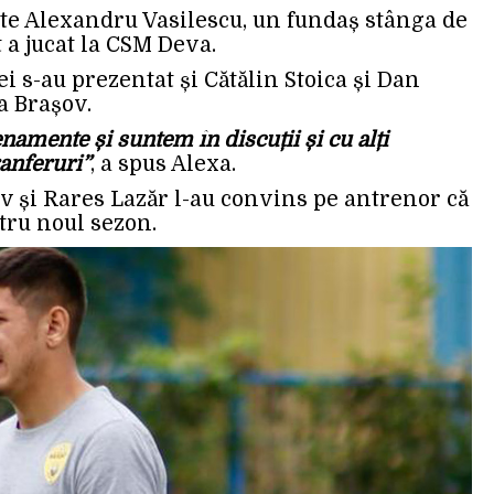
este Alexandru Vasilescu, un fundaș stânga de
 a jucat la CSM Deva.
i s-au prezentat și Cătălin Stoica și Dan
a Brașov.
namente și suntem în discuții și cu alți
ranferuri”
, a spus Alexa.
 și Rares Lazăr l-au convins pe antrenor că
ntru noul sezon.