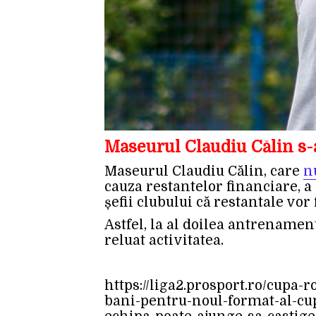
Maseurul Claudiu Călin s-a
Maseurul Claudiu Călin, care
n
cauza restantelor financiare, a
șefii clubului că restantale vor 
Astfel, la al doilea antrenament
reluat activitatea.
https://liga2.prosport.ro/cupa
bani-pentru-noul-format-al-cu