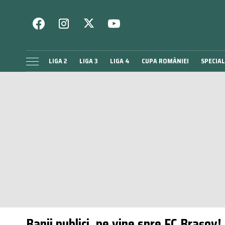
LIGA 2
LIGA 3
LIGA 4
CUPA ROMÂNIEI
SPECIAL
Banii publici, pe vine spre FC Brașov