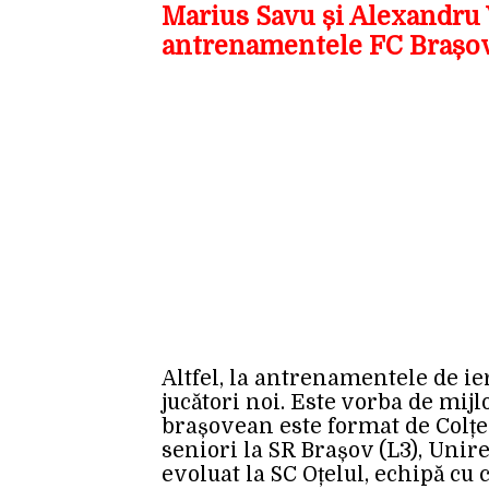
Marius Savu și Alexandru V
antrenamentele FC Brașo
Altfel, la antrenamentele de ie
jucători noi. Este vorba de mijl
brașovean este format de Colțea 
seniori la SR Brașov (L3), Unire
evoluat la SC Oțelul, echipă cu