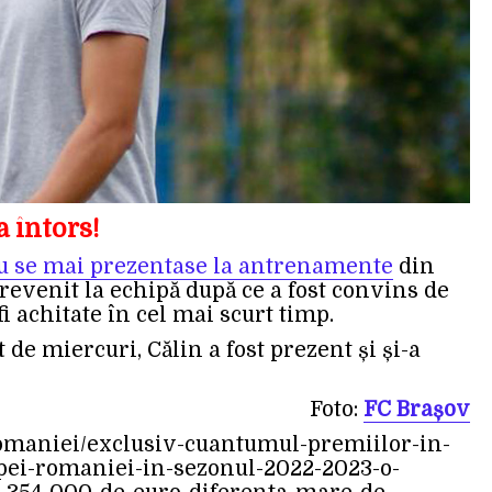
 întors!
u se mai prezentase la antrenamente
din
 revenit la echipă după ce a fost convins de
fi achitate în cel mai scurt timp.
 de miercuri, Călin a fost prezent și și-a
Foto:
FC Brașov
-romaniei/exclusiv-cuantumul-premiilor-in-
pei-romaniei-in-sezonul-2022-2023-o-