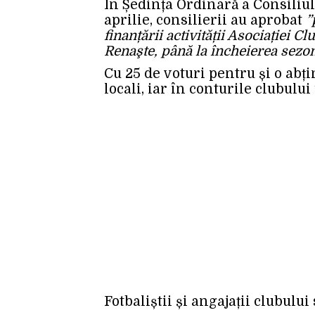
În Ședința Ordinară a Consiliulu
aprilie, consilierii au aprobat
”
finanțării activității Asociației 
Renaşte, până la încheierea sezo
Cu 25 de voturi pentru și o abți
locali, iar în conturile clubulu
Fotbaliștii și angajații clubului