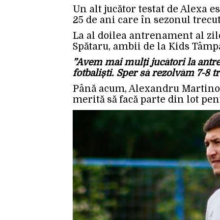
Un alt jucător testat de Alexa 
25 de ani care în sezonul trecut
La al doilea antrenament al zile
Spătaru, ambii de la Kids Tâmp
”Avem mai mulți jucători la antre
fotbaliști. Sper să rezolvăm 7-8 t
Până acum, Alexandru Martinov
merită să facă parte din lot pe