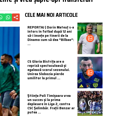
CELE MAI NOI ARTICOLE
REPORTAJ | Dorin Mateuț s-a
întors în fotbal după 12 ani
să-i învețe pe tinerii de la
Dinamo cum să dea ”Bilbao”:
...
CS Gloria Bistrița are o
repriză spectaculoasă și
egalează scorul sezonului.
Unirea Slobozia pierde
umilitor la primul ...
Știința Poli Timișoara vrea
un succes și la prima
deplasare în Liga 2, contra
CSC Șelimbăr. Frații Benzar ar
putea ...