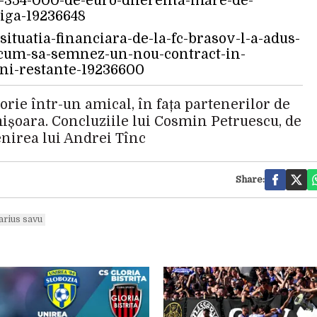
e-354-000-de-euro-diferenta-mare-de-
tiga-19236648
1/situatia-financiara-de-la-fc-brasov-l-a-adus-
a-cum-sa-semnez-un-nou-contract-in-
uni-restante-19236600
orie într-un amical, în fața partenerilor de
mișoara. Concluziile lui Cosmin Petruescu, de
enirea lui Andrei Tînc
Share:
rius savu