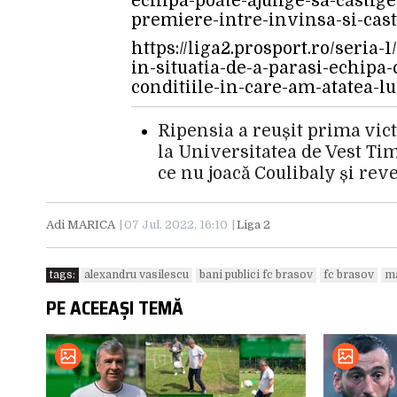
echipa-poate-ajunge-sa-castig
premiere-intre-invinsa-si-cas
https://liga2.prosport.ro/seria-
in-situatia-de-a-parasi-echip
conditiile-in-care-am-atatea-l
Ripensia a reușit prima vict
la Universitatea de Vest Ti
ce nu joacă Coulibaly și rev
Adi MARICA
07 Jul. 2022, 16:10
Liga 2
tags:
alexandru vasilescu
bani publici fc brasov
fc brasov
ma
PE ACEEAȘI TEMĂ