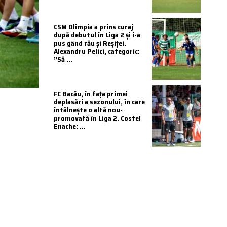
CSM Olimpia a prins curaj
după debutul în Liga 2 și i-a
pus gând rău și Reșiței.
Alexandru Pelici, categoric:
”Să ...
FC Bacău, în fața primei
deplasări a sezonului, în care
întâlnește o altă nou-
promovată în Liga 2. Costel
Enache: ...