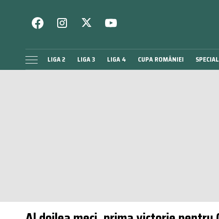
LIGA 2
LIGA 3
LIGA 4
CUPA ROMÂNIEI
SPECIAL
Al doilea meci, prima victorie pentru 