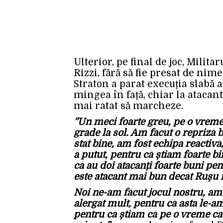
Ulterior, pe final de joc, Milita
Rizzi, fără să fie presat de nime
Straton a parat execuția slabă 
mingea în față, chiar la atacan
mai ratat să marcheze.
”Un meci foarte greu, pe o vreme 
grade la sol. Am făcut o repriză
stat bine, am fost echipa reactivă
a putut, pentru că știam foarte bi
că au doi atacanți foarte buni pen
este atacant mai bun decât Rușu î
Noi ne-am făcut jocul nostru, am v
alergat mult, pentru că asta le-am
pentru că știam că pe o vreme ca 