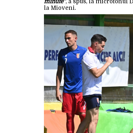
minute”
, a spus, la microfonul D
la Mioveni.