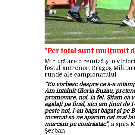
”Per total sunt mulțumit de
Miriuță are o remiză și o victor
fostul antrenor, Dragoș Militar
runde ale campionatului
”Eu vorbesc despre ce s-a întâmp
Am întâlnit Gloria Buzău, pretend
promovare, noi, la fel. Știam că v
egalați pe final, aici am ținut de 
peste noi, l-au băgat băgat și pe 
încercat să ne apărăm cât mai bi
marcăm pe contraatac”
, a spus 
Șerban.