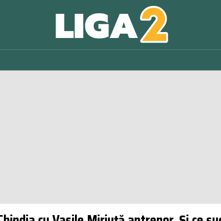
Chindia cu Vasile Miriuță antrenor. Și ce s