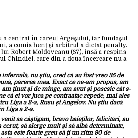
ru a centrat în careul Argeșului, iar fundașul
ni, a comis henț și arbitrul a dictat penalty.
a lui Robert Moldoveanu (87), însă a respins
tul Chindiei, care din a doua încercare nu a
infernală, nu știu, cred că au fost vreo 35 de
 bună, părerea mea. Exact ce ne-am propus, am
, am ținut și de minge, am avut și posesie cât s-
ne că ei vor juca pe contraatac repede, mai ales
tru Liga a 2-a, Rusu și Angelov. Nu știu dacă
n Liga a 2-a.
enit să câștigăm, bravo băieților, felicitări, au
 cerut, să alerge mult și să aibă determinate,
asta este foarte greu să ți un ritm 90 de