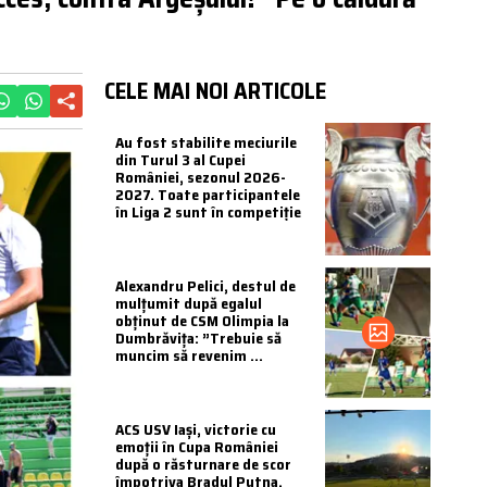
CELE MAI NOI ARTICOLE
Au fost stabilite meciurile
din Turul 3 al Cupei
României, sezonul 2026-
2027. Toate participantele
în Liga 2 sunt în competiție
Alexandru Pelici, destul de
mulțumit după egalul
obținut de CSM Olimpia la
Dumbrăvița: ”Trebuie să
muncim să revenim ...
ACS USV Iași, victorie cu
emoții în Cupa României
după o răsturnare de scor
împotriva Bradul Putna.