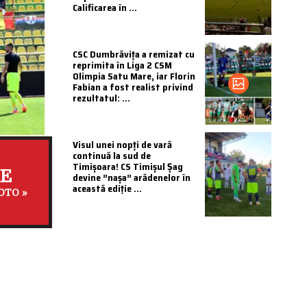
Calificarea în ...
CSC Dumbrăvița a remizat cu
reprimita în Liga 2 CSM
Olimpia Satu Mare, iar Florin
Fabian a fost realist privind
rezultatul: ...
Visul unei nopți de vară
continuă la sud de
Timișoara! CS Timișul Șag
ZE
devine ”nașa” arădenelor în
această ediție ...
OTO »