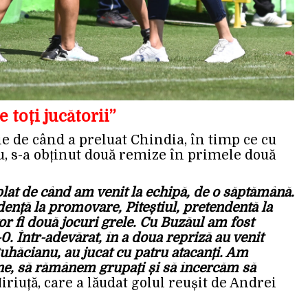
 toți jucătorii”
ie de când a preluat Chindia, în timp ce cu
u, s-a obținut două remize în primele două
lat de când am venit la echipă, de o săptămână.
ență la promovare, Piteștiul, pretendentă la
or fi două jocuri grele. Cu Buzăul am fost
1-0. Într-adevărat, în a doua repriză au venit
Buhăcianu, au jucat cu patru atacanți. Am
ne, să rămânem grupați și să încercăm să
Miriuță, care a lăudat golul reușit de Andrei