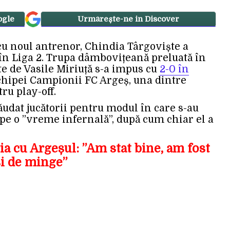
ogle
Urmărește-ne in Discover
 cu noul antrenor, Chindia Târgoviște a
 în Liga 2. Trupa dâmbovițeană preluată în
e de Vasile Miriuță s-a impus cu
2-0 în
echipei Campionii FC Argeș, una dintre
ru play-off.
lăudat jucătorii pentru modul în care s-au
 pe o ”vreme infernală”, după cum chiar el a
ia cu Argeșul: ”Am stat bine, am fost
și de minge”