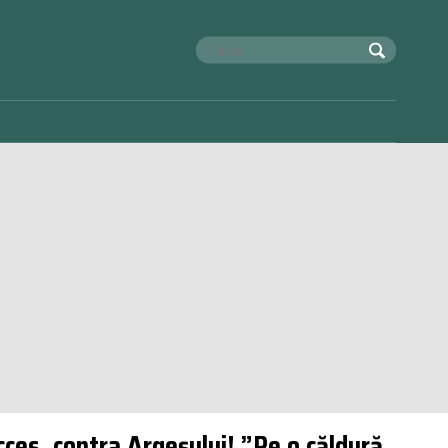
ucces, contra Argeșului! ”Pe o căldură