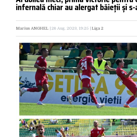
infernală chiar au alergat băieții și s
Marius ANGHEL
26 Aug. 2023, 19:25
Liga 2