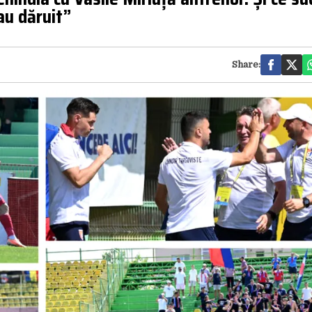
-au dăruit”
Share: