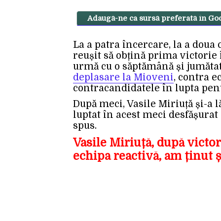
Adaugă-ne ca sursă preferată în Go
La a patra încercare, la a doua
reușit să obțină prima victorie
urmă cu o săptămână și jumătat
deplasare la Mioveni
, contra 
contracandidatele în lupta pent
După meci, Vasile Miriuță și-a 
luptat în acest meci desfășurat
spus.
Vasile Miriuță, după victor
echipa reactivă, am ținut 