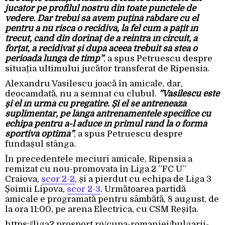
jucător pe profilul nostru din toate punctele de
vedere. Dar trebui să avem puțină răbdare cu el
pentru a nu risca o recidivă, la fel cum a pățit în
trecut, când din dorinaț de a reintra în circuit, a
forțat, a recidivat și după aceea trebuit să stea o
perioadă lungă de timp”
, a spus Petruescu despre
situația ultimului jucător transferat de Ripensia.
Alexandru Vasilescu joacă în amicale, dar,
deocamdată, nu a semnat cu clubul.
”Vasilescu este
și el în urmă cu pregătire. Și el se antrenează
suplimentar, pe lângă antrenamentele specifice cu
echipa pentru a-l aduce în primul rând la o formă
sportivă optimă”
, a spus Petruescu despre
fundașul stânga.
În precedentele meciuri amicale, Ripensia a
remizat cu nou-promovata în Liga 2 ”FC U”
Craiova,
scor 2-2
, și a pierdut cu echipa de Liga 3
Șoimii Lipova,
scor 2-3
. Următoarea partidă
amicale e programată pentru sâmbătă, 8 august, de
la ora 11:00, pe arena Electrica, cu CSM Reșița.
https://liga2.prosport.ro/cupa-romaniei/bulgarii-