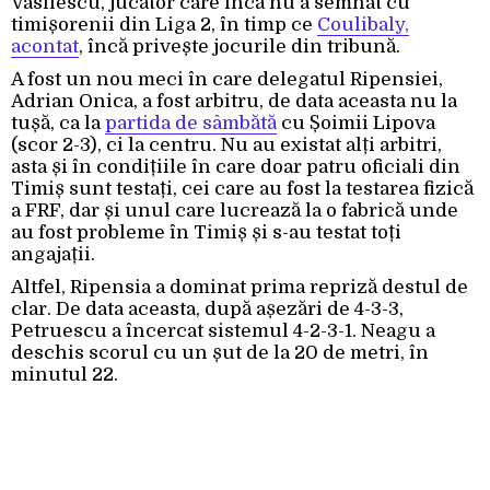
Vasilescu, jucător care încă nu a semnat cu
timișorenii din Liga 2, în timp ce
Coulibaly,
acontat
, încă privește jocurile din tribună.
A fost un nou meci în care delegatul Ripensiei,
Adrian Onica, a fost arbitru, de data aceasta nu la
tușă, ca la
partida de sâmbătă
cu Șoimii Lipova
(scor 2-3), ci la centru. Nu au existat alți arbitri,
asta și în condițiile în care doar patru oficiali din
Timiș sunt testați, cei care au fost la testarea fizică
a FRF, dar și unul care lucrează la o fabrică unde
au fost probleme în Timiș și s-au testat toți
angajații.
Altfel, Ripensia a dominat prima repriză destul de
clar. De data aceasta, după așezări de 4-3-3,
Petruescu a încercat sistemul 4-2-3-1. Neagu a
deschis scorul cu un șut de la 20 de metri, în
minutul 22.