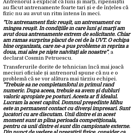
Antrenorul a explicat că luni și marți, ripensiștii
au făcut antrenamente foarte tari și e de înțeles că
fizic nu au avut un ritm intens în meci.
”Un antrenament fizic reușit, un antrenament cu
mingea reușit. În condițiile în care luni și marți am
avut două antrenamente extrem de solicitante. Chiar
am rămas surprins plăcut de cei de la UVT. O echipă
bine organizată, care ne-a pus probleme în repriza a
doua, mai ales pe niște naivități ale noastre”
, a
declarat Cosmin Petruescu.
Transferurile dorite de tehnician încă mai joacă
meciuri oficiale și antrenorul spune că nu e o
problemă că se vor alătura mai târziu echipei.
”Trebuie să ne completăm¨lotul în primul rând
numeric. După aceea, trebuie să avem și dubluri
valoric apropiate pe posturi. Acesta ar fi idealul.
Lucrăm la acest capitol. Domnul președinte Mihu
este în permanent contact cu diverși impresari. Sunt
jucători cu are discutăm. Unii dintre ei în acest
moment sunt în plină perioadă competițională,
pentru că unii dintre ei sunt din campionate externe.
Din punct de vedere al pregătirii fizice, consider că