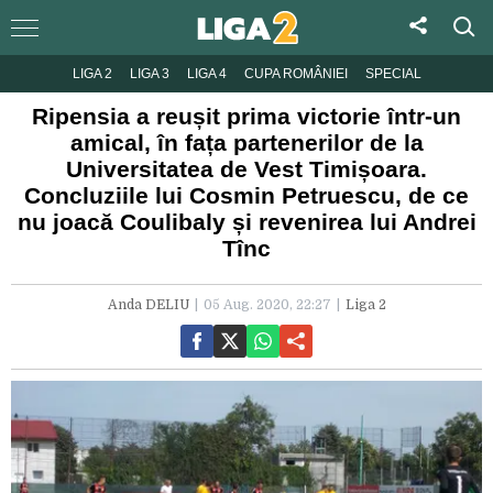
LIGA 2
LIGA 3
LIGA 4
CUPA ROMÂNIEI
SPECIAL
Ripensia a reușit prima victorie într-un
amical, în fața partenerilor de la
Universitatea de Vest Timișoara.
Concluziile lui Cosmin Petruescu, de ce
nu joacă Coulibaly și revenirea lui Andrei
Tînc
Anda DELIU
05 Aug. 2020, 22:27
Liga 2