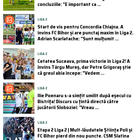
concluziile: ”E important ca ...
LIGA 2
Start de vis pentru Concordia Chiajna. A
învins FC Bihor și are punctaj maxim în Liga 2.
Adrian Scarlatache: ”Sunt mulțumit ...
LIGA 2
Cetatea Suceava, prima victorie în Liga 2! A
învins Târgu Mureș, dar Petre Grigoraș știe
că greul abia începe: ”Vedem ...
LIGA 2
Ilie Poenaru s-a simțit umilit după eșecul cu
Bistrița! Discurs cu țintă directă către
jucătorii Sloboziei: ”Vreau ...
LIGA 2
Etapa 2 Liga 2 | Mult-lăudatele Știința Poli și
FC Bihor pierd din nou puncte. CSM Slatina