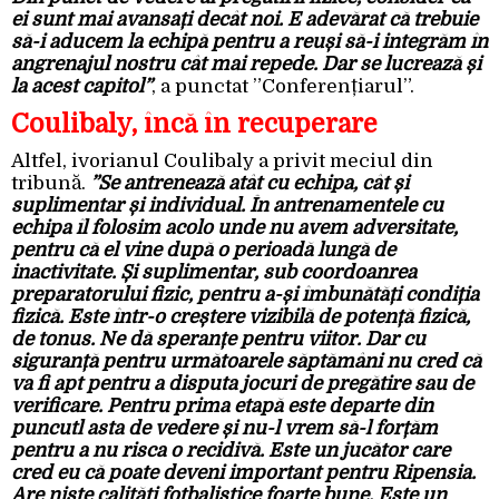
ei sunt mai avansați decât noi. E adevărat că trebuie
să-i aducem la echipă pentru a reuși să-i integrăm în
angrenajul nostru cât mai repede. Dar se lucrează și
la acest capitol”
, a punctat ”Conferențiarul”.
Coulibaly, încă în recuperare
Altfel, ivorianul Coulibaly a privit meciul din
tribună.
”Se antrenează atât cu echipa, cât și
suplimentar și individual. În antrenamentele cu
echipa îl folosim acolo unde nu avem adversitate,
pentru că el vine după o perioadă lungă de
inactivitate. Și suplimentar, sub coordoanrea
preparatorului fizic, pentru a-și îmbunătăți condiția
fizică. Este într-o creștere vizibilă de potență fizică,
de tonus. Ne dă speranțe pentru viitor. Dar cu
siguranță pentru următoarele săptămâni nu cred că
va fi apt pentru a disputa jocuri de pregătire sau de
verificare. Pentru prima etapă este departe din
puncutl asta de vedere și nu-l vrem să-l forțăm
pentru a nu risca o recidivă. Este un jucător care
cred eu că poate deveni important pentru Ripensia.
Are niște calități fotbalistice foarte bune. Este un