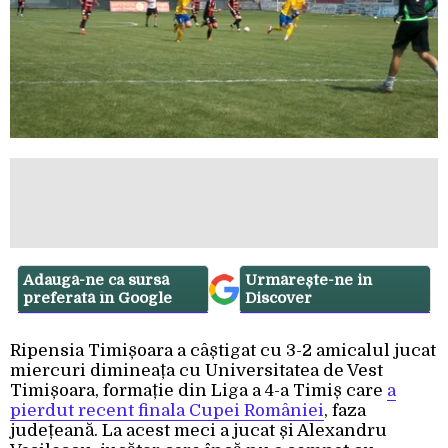
Adaugă-ne ca sursă
Urmărește-ne in
preferată în Google
Discover
Ripensia Timișoara a câștigat cu 3-2 amicalul jucat
miercuri dimineața cu Universitatea de Vest
Timișoara, formație din Liga a 4-a Timiș care
a
pierdut recent finala Cupei României
, faza
județeană. La acest meci a jucat și Alexandru