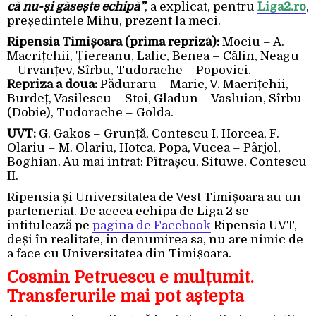
că nu-și găsește echipă”
, a explicat, pentru
Liga2.ro
,
președintele Mihu, prezent la meci.
Ripensia Timișoara (prima repriză):
Mociu – A.
Macrițchii, Țiereanu, Lalic, Benea – Călin, Neagu
– Urvanțev, Sîrbu, Tudorache – Popovici.
Repriza a doua:
Păduraru – Maric, V. Macrițchii,
Burdeț, Vasilescu – Stoi, Gladun – Vasluian, Sîrbu
(Dobie), Tudorache – Golda.
UVT:
G. Gakos – Grunță, Contescu I, Horcea, F.
Olariu – M. Olariu, Hotca, Popa, Vucea – Pârjol,
Boghian. Au mai intrat: Pîtrașcu, Situwe, Contescu
II.
Ripensia și Universitatea de Vest Timișoara au un
parteneriat. De aceea echipa de Liga 2 se
intitulează pe
pagina de Facebook
Ripensia UVT,
deși în realitate, în denumirea sa, nu are nimic de
a face cu Universitatea din Timișoara.
Cosmin Petruescu e mulțumit.
Transferurile mai pot aștepta