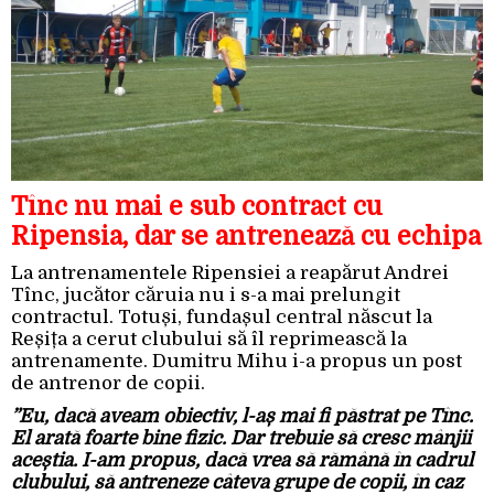
Tînc nu mai e sub contract cu
Ripensia, dar se antrenează cu echipa
La antrenamentele Ripensiei a reapărut Andrei
Tînc, jucător căruia nu i s-a mai prelungit
contractul. Totuși, fundașul central născut la
Reșița a cerut clubului să îl reprimească la
antrenamente. Dumitru Mihu i-a propus un post
de antrenor de copii.
”Eu, dacă aveam obiectiv, l-aș mai fi păstrat pe Tînc.
El arată foarte bine fizic. Dar trebuie să cresc mânjii
aceștia. I-am propus, dacă vrea să rămână în cadrul
clubului, să antreneze câteva grupe de copii, în caz