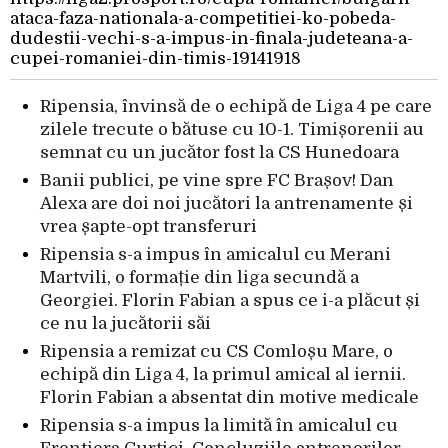
ataca-faza-nationala-a-competitiei-ko-pobeda-
dudestii-vechi-s-a-impus-in-finala-judeteana-a-
cupei-romaniei-din-timis-19141918
Ripensia, învinsă de o echipă de Liga 4 pe care
zilele trecute o bătuse cu 10-1. Timișorenii au
semnat cu un jucător fost la CS Hunedoara
Banii publici, pe vine spre FC Brașov! Dan
Alexa are doi noi jucători la antrenamente și
vrea șapte-opt transferuri
Ripensia s-a impus în amicalul cu Merani
Martvili, o formație din liga secundă a
Georgiei. Florin Fabian a spus ce i-a plăcut și
ce nu la jucătorii săi
Ripensia a remizat cu CS Comloșu Mare, o
echipă din Liga 4, la primul amical al iernii.
Florin Fabian a absentat din motive medicale
Ripensia s-a impus la limită în amicalul cu