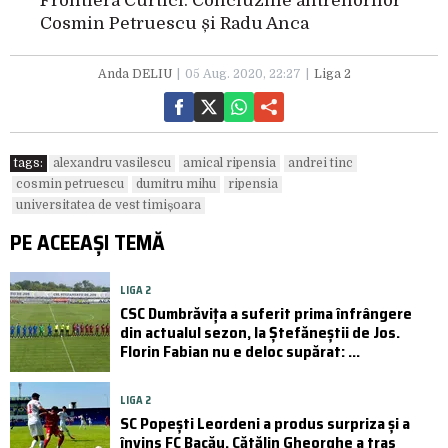
Frontiera Curtici. Concluziile antrenorilor
Cosmin Petruescu și Radu Anca
Anda DELIU
05 Aug. 2020, 22:27
Liga 2
tags:
alexandru vasilescu
amical ripensia
andrei tinc
cosmin petruescu
dumitru mihu
ripensia
universitatea de vest timișoara
PE ACEEAȘI TEMĂ
LIGA 2
CSC Dumbrăvița a suferit prima înfrângere
din actualul sezon, la Ștefăneștii de Jos.
Florin Fabian nu e deloc supărat: ...
LIGA 2
SC Popești Leordeni a produs surpriza și a
învins FC Bacău. Cătălin Gheorghe a tras