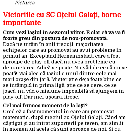
Pictures
Victoriile cu SC Oțelul Galați, borne
importante
Cum vezi Iașiul în sezonul viitor. E clar că vă va fi
foarte greu din postura de nou-promovată.
Dacă ne uităm în anii trecuți, majoritatea
echipelor care au promovat au avut probleme în
primul an. Exceptând Hermannstadt, care a fost
aproape de play-off dacă nu avea probleme cu
depunctarea. Adică se poate. Nu văd de ce să nu se
poată! Mai ales că Iașiul e unul dintre cele mai
mari orașe din țară. Mister știe deja foate bine ce
se întâmplă în prima ligă, știe ce se cere, ce se
joacă, nu văd o misiune imposibilă să ajungem în
play-off. Dar nici ușoară, firesc.
Cel mai frumos moment de la Iași?
Cred că a fost momentul în care am promovat
matematic, după meciul cu Oțelul Galați. Când am
câștigat și au intrat suporterii pe teren, am simțit
în momentul acela că sunt aproape de noi. Și cu