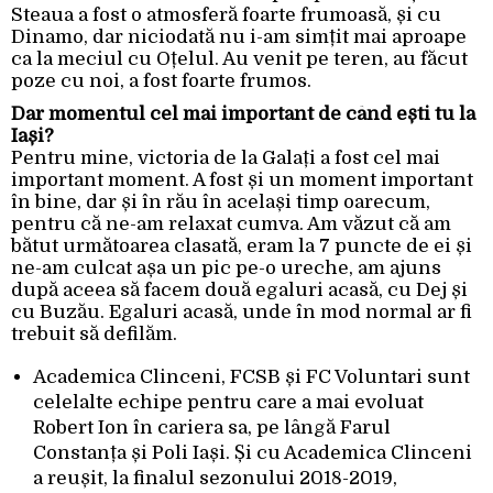
Steaua a fost o atmosferă foarte frumoasă, și cu
Dinamo, dar niciodată nu i-am simțit mai aproape
ca la meciul cu Oțelul. Au venit pe teren, au făcut
poze cu noi, a fost foarte frumos.
Dar momentul cel mai important de când ești tu la
Iași?
Pentru mine, victoria de la Galați a fost cel mai
important moment. A fost și un moment important
în bine, dar și în rău în același timp oarecum,
pentru că ne-am relaxat cumva. Am văzut că am
bătut următoarea clasată, eram la 7 puncte de ei și
ne-am culcat așa un pic pe-o ureche, am ajuns
după aceea să facem două egaluri acasă, cu Dej și
cu Buzău. Egaluri acasă, unde în mod normal ar fi
trebuit să defilăm.
Academica Clinceni, FCSB și FC Voluntari sunt
celelalte echipe pentru care a mai evoluat
Robert Ion în cariera sa, pe lângă Farul
Constanța și Poli Iași. Și cu Academica Clinceni
a reușit, la finalul sezonului 2018-2019,