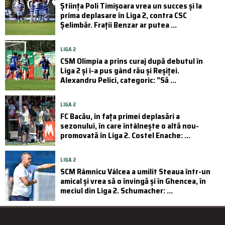
Știința Poli Timișoara vrea un succes și la
prima deplasare în Liga 2, contra CSC
Șelimbăr. Frații Benzar ar putea ...
LIGA 2
CSM Olimpia a prins curaj după debutul în
Liga 2 și i-a pus gând rău și Reșiței.
Alexandru Pelici, categoric: ”Să ...
LIGA 2
FC Bacău, în fața primei deplasări a
sezonului, în care întâlnește o altă nou-
promovată în Liga 2. Costel Enache: ...
LIGA 2
SCM Râmnicu Vâlcea a umilit Steaua într-un
amical și vrea să o învingă și în Ghencea, în
meciul din Liga 2. Schumacher: ...