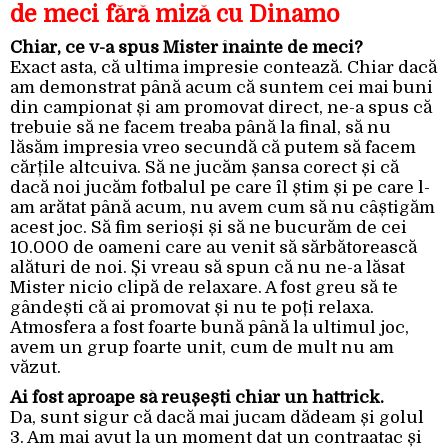
de meci fără miză cu Dinamo
Chiar, ce v-a spus Mister înainte de meci?
Exact asta, că ultima impresie contează. Chiar dacă
am demonstrat până acum că suntem cei mai buni
din campionat și am promovat direct, ne-a spus că
trebuie să ne facem treaba până la final, să nu
lăsăm impresia vreo secundă că putem să facem
cărțile altcuiva. Să ne jucăm șansa corect și că
dacă noi jucăm fotbalul pe care îl știm și pe care l-
am arătat până acum, nu avem cum să nu câștigăm
acest joc. Să fim serioși și să ne bucurăm de cei
10.000 de oameni care au venit să sărbătorească
alături de noi. Și vreau să spun că nu ne-a lăsat
Mister nicio clipă de relaxare. A fost greu să te
gândești că ai promovat și nu te poți relaxa.
Atmosfera a fost foarte bună până la ultimul joc,
avem un grup foarte unit, cum de mult nu am
văzut.
Ai fost aproape să reușești chiar un hattrick.
Da, sunt sigur că dacă mai jucam dădeam și golul
3. Am mai avut la un moment dat un contraatac și