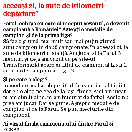
aceeași zi, la sute de kilometri
depărtare”
Farul, echipa cu care ai început sezonul, a devenit
campioană a României? Aștepți o medalie de
campion și de la prima ligă?
Să fac o glumă, mai mult sau mai puțin glumă,
sunt campion în două campionate, în aceeași zi, la
sute de kilometri distanță. Am jucat și la Farul 3
meciuri și deja am văzut că pe site-ul
Transfermarkt apare și titlul de campion al Ligii 1,
și cupa de campion al Ligii 2.
Și pe care o alegi?
În mod normal ai alege titlul de campion al Ligii 1,
dar eu o aleg pe cea de la Iași, firesc. Aici am jucat,
m-am simțit bine, m-am bucurat de fotbal. Acolo nu
prea am jucat. Dar se pune. Aștept o medalie de
campion și de la Farul. Se pun meciurile din
campionat.
Ai văzut finala campionatului dintre Farul și
FCSB?