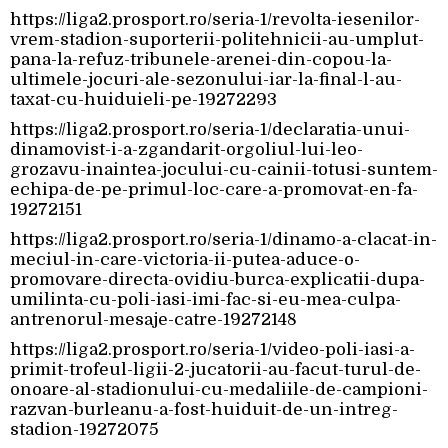
https://liga2.prosport.ro/seria-1/revolta-iesenilor-
vrem-stadion-suporterii-politehnicii-au-umplut-
pana-la-refuz-tribunele-arenei-din-copou-la-
ultimele-jocuri-ale-sezonului-iar-la-final-l-au-
taxat-cu-huiduieli-pe-19272293
https://liga2.prosport.ro/seria-1/declaratia-unui-
dinamovist-i-a-zgandarit-orgoliul-lui-leo-
grozavu-inaintea-jocului-cu-cainii-totusi-suntem-
echipa-de-pe-primul-loc-care-a-promovat-en-fa-
19272151
https://liga2.prosport.ro/seria-1/dinamo-a-clacat-in-
meciul-in-care-victoria-ii-putea-aduce-o-
promovare-directa-ovidiu-burca-explicatii-dupa-
umilinta-cu-poli-iasi-imi-fac-si-eu-mea-culpa-
antrenorul-mesaje-catre-19272148
https://liga2.prosport.ro/seria-1/video-poli-iasi-a-
primit-trofeul-ligii-2-jucatorii-au-facut-turul-de-
onoare-al-stadionului-cu-medaliile-de-campioni-
razvan-burleanu-a-fost-huiduit-de-un-intreg-
stadion-19272075