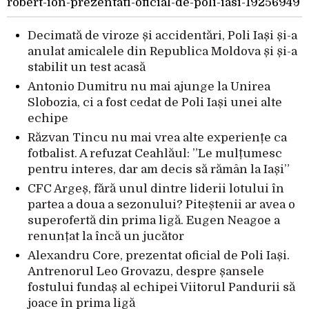
robert-ion-prezentati-oficial-de-poli-iasi-19256949
Decimată de viroze și accidentări, Poli Iași și-a
anulat amicalele din Republica Moldova și și-a
stabilit un test acasă
Antonio Dumitru nu mai ajunge la Unirea
Slobozia, ci a fost cedat de Poli Iași unei alte
echipe
Răzvan Tincu nu mai vrea alte experiențe ca
fotbalist. A refuzat Ceahlăul: ”Le mulțumesc
pentru interes, dar am decis să rămân la Iași”
CFC Argeș, fără unul dintre liderii lotului în
partea a doua a sezonului? Piteștenii ar avea o
superofertă din prima ligă. Eugen Neagoe a
renunțat la încă un jucător
Alexandru Core, prezentat oficial de Poli Iași.
Antrenorul Leo Grovazu, despre șansele
fostului fundaș al echipei Viitorul Pandurii să
joace în prima ligă