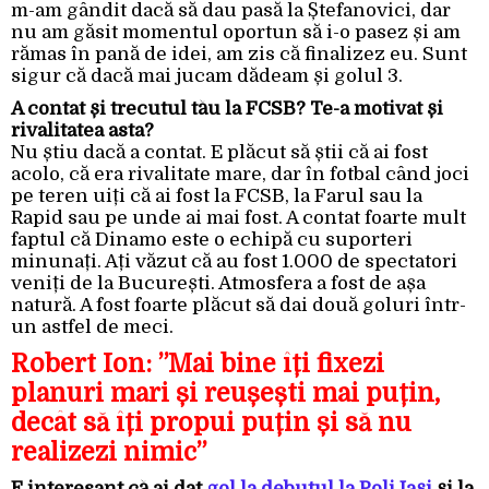
m-am gândit dacă să dau pasă la Ștefanovici, dar
nu am găsit momentul oportun să i-o pasez și am
rămas în pană de idei, am zis că finalizez eu. Sunt
sigur că dacă mai jucam dădeam și golul 3.
A contat și trecutul tău la FCSB? Te-a motivat și
rivalitatea asta?
Nu știu dacă a contat. E plăcut să știi că ai fost
acolo, că era rivalitate mare, dar în fotbal când joci
pe teren uiți că ai fost la FCSB, la Farul sau la
Rapid sau pe unde ai mai fost. A contat foarte mult
faptul că Dinamo este o echipă cu suporteri
minunați. Ați văzut că au fost 1.000 de spectatori
veniți de la București. Atmosfera a fost de așa
natură. A fost foarte plăcut să dai două goluri într-
un astfel de meci.
Robert Ion: ”Mai bine îți fixezi
planuri mari și reușești mai puțin,
decât să îți propui puțin și să nu
realizezi nimic”
E interesant că ai dat
gol la debutul la Poli Iași
și la