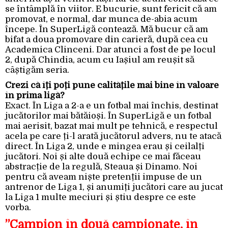
se întâmplă în viitor. E bucurie, sunt fericit că am
promovat, e normal, dar munca de-abia acum
începe. În SuperLigă contează. Mă bucur că am
bifat a doua promovare din carieră, după cea cu
Academica Clinceni. Dar atunci a fost de pe locul
2, după Chindia, acum cu Iașiul am reușit să
câștigăm seria.
Crezi că îți poți pune calitățile mai bine în valoare
în prima ligă?
Exact. În Liga a 2-a e un fotbal mai închis, destinat
jucătorilor mai bătăioși. În SuperLigă e un fotbal
mai aerisit, bazat mai mult pe tehnică, e respectul
acela pe care ți-l arată jucătorul advers, nu te atacă
direct. În Liga 2, unde e mingea erau și ceilalți
jucători. Noi și alte două echipe ce mai făceau
abstracție de la regulă, Steaua și Dinamo. Noi
pentru că aveam niște pretenții impuse de un
antrenor de Liga 1, și anumiți jucători care au jucat
la Liga 1 multe meciuri și știu despre ce este
vorba.
”Campion în două campionate, în