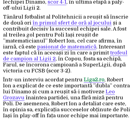
lechipei Dinamo,
scor 4-1
, în ultima etapă a paly-
off-ului Ligii 2.
Tânărul fotbalist al Politehnicii a reușit să înscrie
de două ori
în primul sfert de oră al jocului
și a
contribuit decisiv la succesul echipei sale. A fost
al treilea gol pentru Poli Iași reușit de
”matematicianul” Robert Ion, cel care afirma, în
iarnă, că este
pasionat de matematică
. Interesant
este faptul că în aceeași zi în care a primit
trofeul
de campion al Ligii 2
, în Copou, fosta sa echipă,
Farul, se încorona campioană a SuperLigii, după
victoria cu FCSB (scor 3-2).
Într-un interviu acordat pentru
Liga2.ro
, Robert
Ion a explicat de ce este importantă ”dubla” contra
lui Dinamo și cum a reușit să-i motiveze
Leo
Grozavu
înaintea partidei, una fără miză pentru
Poli. De asemenea, Robert Ion a detaliat care este,
în opinia sa, explicația succeselor obținute de Poli
Iași în play-off în fața unor echipe mai importante.