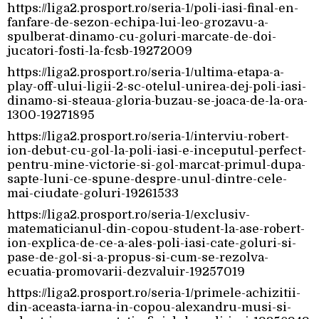
https://liga2.prosport.ro/seria-1/poli-iasi-final-en-
fanfare-de-sezon-echipa-lui-leo-grozavu-a-
spulberat-dinamo-cu-goluri-marcate-de-doi-
jucatori-fosti-la-fcsb-19272009
https://liga2.prosport.ro/seria-1/ultima-etapa-a-
play-off-ului-ligii-2-sc-otelul-unirea-dej-poli-iasi-
dinamo-si-steaua-gloria-buzau-se-joaca-de-la-ora-
1300-19271895
https://liga2.prosport.ro/seria-1/interviu-robert-
ion-debut-cu-gol-la-poli-iasi-e-inceputul-perfect-
pentru-mine-victorie-si-gol-marcat-primul-dupa-
sapte-luni-ce-spune-despre-unul-dintre-cele-
mai-ciudate-goluri-19261533
https://liga2.prosport.ro/seria-1/exclusiv-
matematicianul-din-copou-student-la-ase-robert-
ion-explica-de-ce-a-ales-poli-iasi-cate-goluri-si-
pase-de-gol-si-a-propus-si-cum-se-rezolva-
ecuatia-promovarii-dezvaluir-19257019
https://liga2.prosport.ro/seria-1/primele-achizitii-
din-aceasta-iarna-in-copou-alexandru-musi-si-