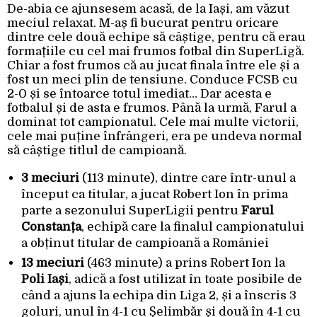
De-abia ce ajunsesem acasă, de la Iași, am văzut
meciul relaxat. M-aș fi bucurat pentru oricare
dintre cele două echipe să câștige, pentru că erau
formațiile cu cel mai frumos fotbal din SuperLigă.
Chiar a fost frumos că au jucat finala între ele și a
fost un meci plin de tensiune. Conduce FCSB cu
2-0 și se întoarce totul imediat… Dar acesta e
fotbalul și de asta e frumos. Până la urmă, Farul a
dominat tot campionatul. Cele mai multe victorii,
cele mai puține înfrângeri, era pe undeva normal
să câștige titlul de campioană.
3 meciuri
(113 minute), dintre care într-unul a
început ca titular, a jucat Robert Ion în prima
parte a sezonului SuperLigii pentru
Farul
Constanța
, echipă care la finalul campionatului
a obținut titular de campioană a României
13 meciuri
(463 minute) a prins Robert Ion la
Poli Iași
, adică a fost utilizat în toate posibile de
când a ajuns la echipa din Liga 2, și a înscris 3
goluri, unul în 4-1 cu Șelimbăr și două în 4-1 cu