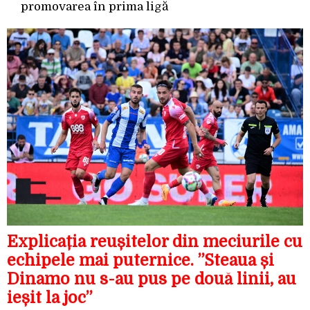
promovarea în prima ligă
Explicația reușitelor din meciurile cu
echipele mai puternice. ”Steaua și
Dinamo nu s-au pus pe două linii, au
ieșit la joc”