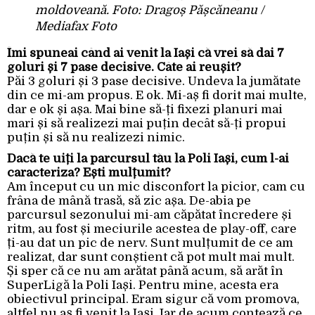
moldoveană. Foto: Dragoș Pășcăneanu /
Mediafax Foto
Îmi spuneai când ai venit la Iași că vrei să dai 7
goluri și 7 pase decisive. Câte ai reușit?
Păi 3 goluri și 3 pase decisive. Undeva la jumătate
din ce mi-am propus. E ok. Mi-aș fi dorit mai multe,
dar e ok și așa. Mai bine să-ți fixezi planuri mai
mari și să realizezi mai puțin decât să-ți propui
puțin și să nu realizezi nimic.
Dacă te uiți la parcursul tău la Poli Iași, cum l-ai
caracteriza? Ești mulțumit?
Am început cu un mic disconfort la picior, cam cu
frâna de mână trasă, să zic așa. De-abia pe
parcursul sezonului mi-am căpătat încredere și
ritm, au fost și meciurile acestea de play-off, care
ți-au dat un pic de nerv. Sunt mulțumit de ce am
realizat, dar sunt conștient că pot mult mai mult.
Și sper că ce nu am arătat până acum, să arăt în
SuperLigă la Poli Iași. Pentru mine, acesta era
obiectivul principal. Eram sigur că vom promova,
altfel nu aș fi venit la Iași. Iar de acum contează ce