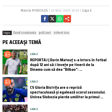
Narcis POHOAȚĂ
23 May. 2023, 21:24
Liga 2
tags:
farul constanta
poli iasi
robert ion
PE ACEEAȘI TEMĂ
LIGA 2
REPORTAJ | Dorin Mateuț s-a întors în fotbal
după 12 ani să-i învețe pe tinerii de la
Dinamo cum să dea ”Bilbao”: ...
LIGA 2
CS Gloria Bistrița are o repriză
spectaculoasă și egalează scorul sezonului.
Unirea Slobozia pierde umilitor la primul ...
LIGA 2