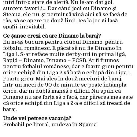
intri într-o stare de alertă. Nu le-am dat gol,
suntem favoriți… Dar când joci cu Dinamo și
Steaua, ele nu-și permit să vină aici să se facă de
râs, să se apere pe două linii. Ies la joc și lasă
spații, inevitabil.
Ce șanse crezi că are Dinamo la baraj?
Eu m-aș bucura pentru clubul Dinamo, pentru
fotbalul românesc. E păcat să nu fie Dinamo în
Liga 1. S-ar reface multe derby-uri în prima ligă,
Rapid – Dinamo, Dinamo – FCSB. Ar fi frumos
pentru fotbalul românesc, dar e foarte greu pentru
orice echipă din Liga 2 să bată o echipă din Liga 1.
Foarte greu! Mai ales în două meciuri de baraj.
Într-un meci de 90 de minute se poate întâmpla
orice, dar în dublă manșă e dificil. Nu spun că
Dinamo nu are forța să o facă, dar părerea mea este
că orice echipă din Liga a 2-a e dificil să treacă de
baraj.
Unde vei petrece vacanța?
Probabil pe litoral, undeva în Spania.