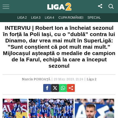
LIGA 2
LIGA 3
LIGA 4
CUPA ROMÂNIEI
SPECIAL
INTERVIU | Robert Ion a încheiat sezonul
în forță la Poli Iași, cu o ”dublă” contra lui
Dinamo, dar vrea mai mult în SuperLigă:
”Sunt conștient că pot mult mai mult.”
Mijlocașul așteaptă o medalie de campion
de la Farul, echipă la care a început
sezonul
Narcis POHOAȚĂ
23 May. 2023, 21:24
Liga 2