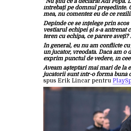
”
Nu știu ce a declarat Adi Popa. De
întrebați pe domnul președinte. 
mea, nu comentez eu de ce rezilia
Depinde ce se înțelege prin scos 
vestiarul echipei și s-a antrenat 
teren cu echipa, ce părere aveți? 
În general, eu nu am conflicte cu j
un jucător, vreodată. Dacă am o dis
exprim punctul de vedere, în ceea
Aveam așteptări mai mari de la el
jucătorii sunt într-o formă bună 
spus Erik Lincar pentru
PlaySp