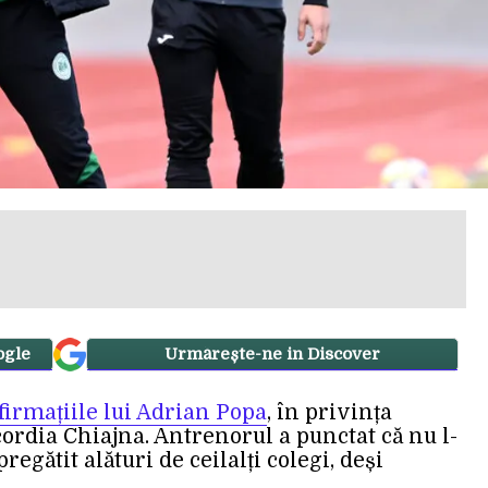
ogle
Urmărește-ne in Discover
firmațiile lui Adrian Popa
, în privința
cordia Chiajna. Antrenorul a punctat că nu l-
regătit alături de ceilalți colegi, deși