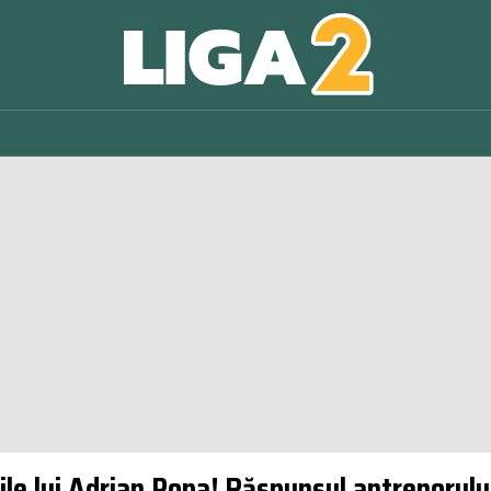
iile lui Adrian Popa! Răspunsul antrenorulu