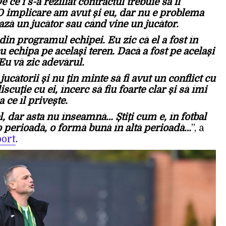
 ce i s-a reziliat contractul trebuie să îl
O implicare am avut și eu, dar nu e problema
ză un jucător sau când vine un jucător.
din programul echipei. Eu zic că el a fost în
cu echipa pe același teren. Dacă a fost pe același
Eu vă zic adevărul.
ucătorii și nu țin minte să fi avut un conflict cu
cuție cu ei, încerc să fiu foarte clar și să îmi
 ce îl privește.
, dar asta nu înseamnă… Știți cum e, în fotbal
o perioadă, o formă bună în altă perioadă…
”, a
ort
.