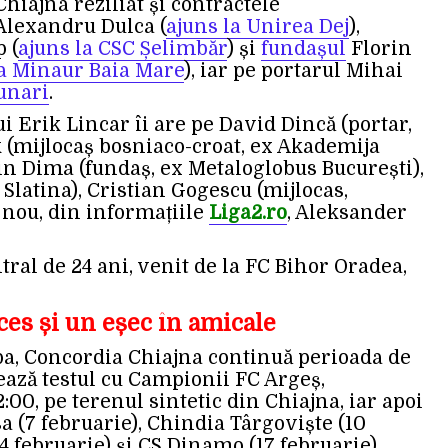
hiajna reziliat și contractele
Alexandru Dulca (
ajuns la Unirea Dej
),
 (
ajuns la CSC Șelimbăr
) și
fundașul
Florin
a Minaur Baia Mare
), iar pe portarul Mihai
unari
.
lui Erik Lincar îi are pe David Dincă (portar,
k (mijlocaș bosniaco-croat, ex Akademija
n Dima (fundaș, ex Metaloglobus București),
Slatina), Cristian Gogescu (mijlocas,
 nou, din informațiile
Liga2.ro
, Aleksander
tral de 24 ani, venit de la FC Bihor Oradea,
es și un eșec în amicale
pa, Concordia Chiajna continuă perioada de
ează testul cu Campionii FC Argeș,
:00, pe terenul sintetic din Chiajna, iar apoi
 (7 februarie), Chindia Târgoviște (10
4 februarie) și CS Dinamo (17 februarie).