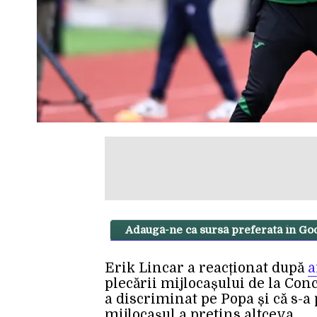
Adaugă-ne ca sursă preferată în Go
Erik Lincar a reacționat după
a
plecării mijlocașului de la Con
a discriminat pe Popa și că s-a p
mijlocașul a pretins altceva.