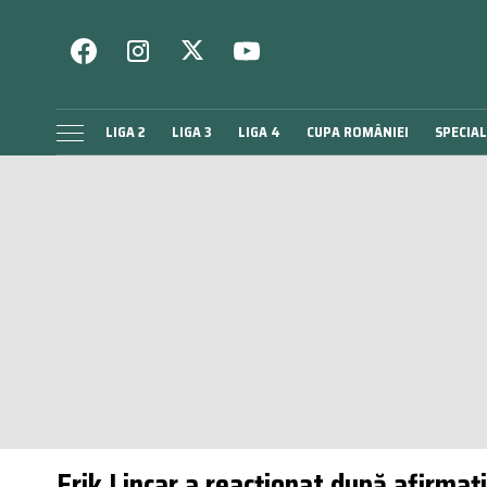
LIGA 2
LIGA 3
LIGA 4
CUPA ROMÂNIEI
SPECIAL
Erik Lincar a reacționat după afirmaț