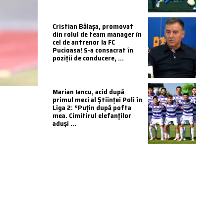
Cristian Bălașa, promovat
din rolul de team manager în
cel de antrenor la FC
Pucioasa! S-a consacrat în
poziții de conducere, ...
Marian Iancu, acid după
primul meci al Științei Poli în
Liga 2: ”Puțin după pofta
mea. Cimitirul elefanților
aduși ...