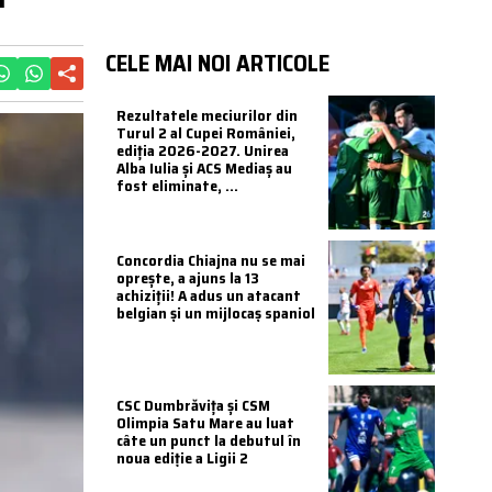
CELE MAI NOI ARTICOLE
Rezultatele meciurilor din
Turul 2 al Cupei României,
ediția 2026-2027. Unirea
Alba Iulia și ACS Mediaș au
fost eliminate, ...
Concordia Chiajna nu se mai
oprește, a ajuns la 13
achiziții! A adus un atacant
belgian și un mijlocaș spaniol
CSC Dumbrăvița și CSM
Olimpia Satu Mare au luat
câte un punct la debutul în
noua ediție a Ligii 2