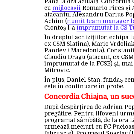
Până la ora actuală, Concordia C
cu
mijlocașii
Romario Pires și 
atacantul Alexandru Darius Pop
Achim (
numit team manager l
Ciontoș l-a
împrumutat la CS T
În dreptul achizițiilor, echipa 
ex CSM Slatina), Mario Vrdolia
Pandev / Macedonia), Constanti
Claudiu Dragu (atacant, ex CSM 
împrumutat de la FCSB) și, mai
Mitrovic.
În plus, Daniel Stan, fundaș cen
este în continuare în probe.
Concordia Chiajna, un succ
După despărțirea de Adrian Po
pregătire. Pentru ilfoveni urm
programat sâmbătă, de la ora 12
urmează meciuri cu FC Pucioasa
februarie), Progresul Spartac (1