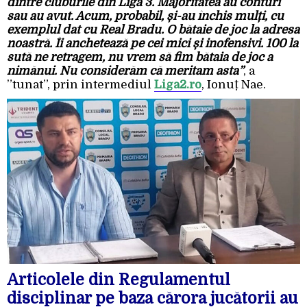
dintre cluburile din Liga 3. Majoritatea au conturi
sau au avut. Acum, probabil, și-au închis mulți, cu
exemplul dat cu Real Bradu. O bătaie de joc la adresa
noastră. Îi anchetează pe cei mici și inofensivi. 100 la
sută ne retragem, nu vrem să fim bătaia de joc a
nimănui. Nu considerăm că meritam asta”
, a
”tunat”, prin intermediul
Liga2.ro
, Ionuț Nae.
Articolele din Regulamentul
disciplinar pe baza cărora jucătorii au