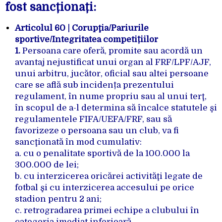
fost sancționați:
Articolul 60 | Corupţia/Pariurile
sportive/Integritatea competițiilor
1.
Persoana care oferă, promite sau acordă un
avantaj nejustificat unui organ al FRF/LPF/AJF,
unui arbitru, jucător, oficial sau altei persoane
care se află sub incidența prezentului
regulament, în nume propriu sau al unui terţ,
în scopul de a-l determina să încalce statutele şi
regulamentele FIFA/UEFA/FRF, sau să
favorizeze o persoana sau un club, va fi
sancţionată în mod cumulativ:
a. cu o penalitate sportivă de la 100.000 la
300.000 de lei;
b. cu interzicerea oricărei activităţi legate de
fotbal şi cu interzicerea accesului pe orice
stadion pentru 2 ani;
c. retrogradarea primei echipe a clubului în
categoria imediat inferioară.