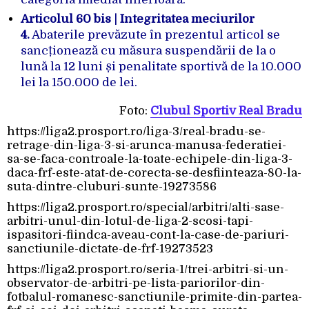
Articolul 60 bis | Integritatea meciurilor
4.
Abaterile prevăzute în prezentul articol se
sancționează cu măsura suspendării de la o
lună la 12 luni și penalitate sportivă de la 10.000
lei la 150.000 de lei.
Foto:
Clubul Sportiv Real Bradu
https://liga2.prosport.ro/liga-3/real-bradu-se-
retrage-din-liga-3-si-arunca-manusa-federatiei-
sa-se-faca-controale-la-toate-echipele-din-liga-3-
daca-frf-este-atat-de-corecta-se-desfiinteaza-80-la-
suta-dintre-cluburi-sunte-19273586
https://liga2.prosport.ro/special/arbitri/alti-sase-
arbitri-unul-din-lotul-de-liga-2-scosi-tapi-
ispasitori-fiindca-aveau-cont-la-case-de-pariuri-
sanctiunile-dictate-de-frf-19273523
https://liga2.prosport.ro/seria-1/trei-arbitri-si-un-
observator-de-arbitri-pe-lista-pariorilor-din-
fotbalul-romanesc-sanctiunile-primite-din-partea-