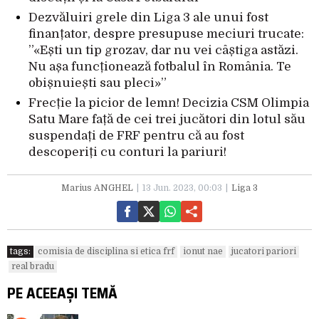
Dezvăluiri grele din Liga 3 ale unui fost
finanțator, despre presupuse meciuri trucate:
”«Ești un tip grozav, dar nu vei câștiga astăzi.
Nu așa funcționează fotbalul în România. Te
obișnuiești sau pleci»”
Frecție la picior de lemn! Decizia CSM Olimpia
Satu Mare față de cei trei jucători din lotul său
suspendați de FRF pentru că au fost
descoperiți cu conturi la pariuri!
Marius ANGHEL
13 Jun. 2023, 00:03
Liga 3
tags:
comisia de disciplina si etica frf
ionut nae
jucatori pariori
real bradu
PE ACEEAȘI TEMĂ