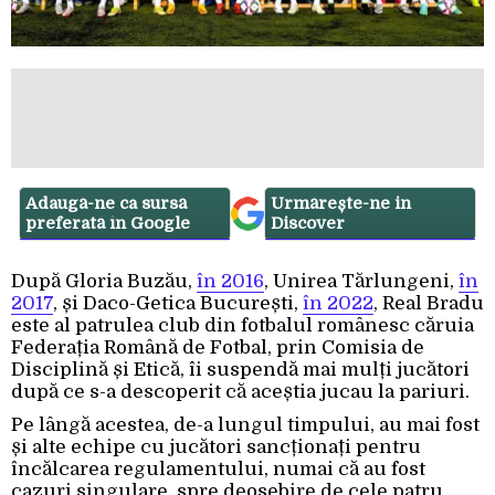
Adaugă-ne ca sursă
Urmărește-ne in
preferată în Google
Discover
După Gloria Buzău,
în 2016
, Unirea Tărlungeni,
în
2017
, și Daco-Getica București,
în 2022
, Real Bradu
este al patrulea club din fotbalul românesc căruia
Federația Română de Fotbal, prin Comisia de
Disciplină și Etică, îi suspendă mai mulți jucători
după ce s-a descoperit că aceștia jucau la pariuri.
Pe lângă acestea, de-a lungul timpului, au mai fost
și alte echipe cu jucători sancționați pentru
încălcarea regulamentului, numai că au fost
cazuri singulare, spre deosebire de cele patru