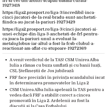
frf-si-cei-doi-arbitri-scapati-basma-curata-
19273418
https://liga2.prosport.ro/liga-3/incredibil-inca-
cinci-jucatori-de-la-real-bradu-sunt-anchetati-
fiindca-au-jucat-la-pariuri-19273429
https://liga2.prosport.ro/liga-3/cinci-jucatori-ai-
unei-echipe-din-liga-3-anchetati-de-frf-pentru-
ca-joaca-la-pariuri-unul-a-evoluat-la-
metaloglobus-iar-altul-a-fost-la-fcsb-clubul-a-
reactionat-am-aflat-cu-stupoare-19272369
A venit verdictul de la TAS! CSM Unirea Alba
Iulia a rămas cu buza umflată și cu banii luați,
CSL Ștefăneștii de Jos jubilează
FRF face precizări în privința scandalului iscat
în determinarea promovatelor în Liga 2
CSM Unirea Alba Iulia apelează la TAS pentru a
vedea dacă FRF a stabilit corect a cincea
promovată în Liga 2. Ardelenii au fost la
discuții și la Casa Fotbalului