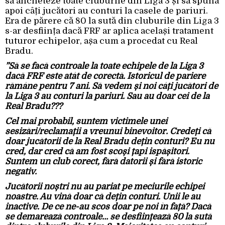
să ancheteze toate cluburile din Liga 3 și să spună
apoi câți jucători au conturi la casele de pariuri.
Era de părere că 80 la sută din cluburile din Liga 3
s-ar desființa dacă FRF ar aplica același tratament
tuturor echipelor, așa cum a procedat cu Real
Bradu.
”Să se facă controale la toate echipele de la Liga 3
dacă FRF este atât de corectă. Istoricul de pariere
rămâne pentru 7 ani. Să vedem și noi câți jucători de
la Liga 3 au conturi la pariuri. Sau au doar cei de la
Real Bradu???
Cel mai probabil, suntem victimele unei
sesizări/reclamații a vreunui binevoitor. Credeți că
doar jucătorii de la Real Bradu dețin conturi? Eu nu
cred, dar cred că am fost scoși țapi ispășitori.
Suntem un club corect, fără datorii și fără istoric
negativ.
Jucătorii noștri nu au pariat pe meciurile echipei
noastre. Au vină doar că dețin conturi. Unii le au
inactive. De ce ne-au scos doar pe noi în față? Dacă
se demarează controale… se desființează 80 la sută