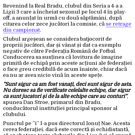
Revenind la Real Bradu, clubul din Seria a 4-a a
Ligii 3 care a încheiat sezonul pe locul 4 în play-
off, a anunțat în urmă cu două săptămâni, după
citarea celor zece jucători la comisie, că
se retrage
din campionat
.
Clubul argeșean se considera batjocorit de
propriii jucători, dar și vânat și dat ca exemplu
negativ de către Federația Română de Fotbal.
Conducerea sa susținea că lovitura de imagine
primită de echipă prin aceste acțiuni ale federației
o face greu credibilă de acum înainte, chiar dacă
ea nu ar avea nicio vină în aceste spețe.
”Sunt sigur că am fost vânați, deci sunt sigur de asta.
Nu doresc să fie verificate celelalte echipe, dar sigur
că sunt jucători și de la alte echipe care au conturi”
,
spunea Dan Stroe, primarul din Bradu,
conducătorul instituției principal sponsor al
clubului.
Punctul pe ”i” l-a pus directorul Ionuț Nae. Acesta
cerea federației, dacă este corectă și echidistantă,