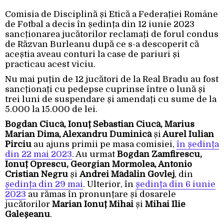
Comisia de Disciplină și Etică a Federației Române
de Fotbal a decis în ședința din 12 iunie 2023
sancționarea jucătorilor reclamați de forul condus
de Răzvan Burleanu după ce s-a descoperit că
aceștia aveau conturi la case de pariuri și
practicau acest viciu.
Nu mai puțin de 12 jucători de la Real Bradu au fost
sancționați cu pedepse cuprinse între o lună și
trei luni de suspendare și amendați cu sume de la
5.000 la 15.000 de lei.
Bogdan Ciucă, Ionuț Sebastian Ciucă, Marius
Marian Dima, Alexandru Duminică
și
Aurel Iulian
Pirciu
au ajuns primii pe masa comisiei,
în ședința
din 22 mai 2023
. Au urmat
Bogdan Zamfirescu,
Ionuț Oprescu, Georgian Mormolea, Antonio
Cristian Negru
și
Andrei Mădălin Govlej
, din
ședința din 29 mai
. Ulterior, în
ședința din 6 iunie
2023
au rămas în pronunțare și dosarele
jucătorilor
Marian Ionuț Mihai
și
Mihai Ilie
Galeșeanu
.