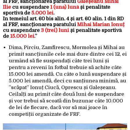
al FRF, sancționarea pârâtului
Galeșeanu Mihai
Ilie
cu suspendare
1 (una) lună
și penalitate
sportivă de
5.000 lei
.
În temeiul art. 60 bis alin. 4 și art. 60 alin. 1 din RD
al FRF, sancționarea pârâtului
Mihai Marian Ionuț
cu suspendare
3 (trei) luni
și penalitate sportivă
de
15.000 lei
.”
Dima, Pirciu, Zamfirescu, Mormolea și Mihai au
primit sancțiunile cele mai dure dintre cei 12, ei
urmând să fie suspendați câte trei luni și
pentru a reveni în fotbal trebuie să achite câte
15.000 lei amendă. Cu câte o lună suspendare și
5.000 lei amendă, deci cu sanțiunea minimă, au
”scăpat” Ionuț Ciucă, Oprescu și Galeșeanu.
Ceilalți au primit câte două luni de suspendare
și vor trebui să scoată din buzunar câte 10.000
de lei de fiecare, dacă vor să mai joace în
competiții organizate de FRF.