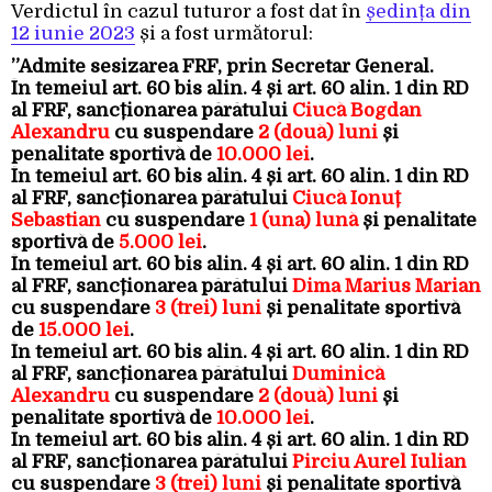
Verdictul în cazul tuturor a fost dat în
ședința din
12 iunie 2023
și a fost următorul:
”Admite sesizarea FRF, prin Secretar General.
În temeiul art. 60 bis alin. 4 și art. 60 alin. 1 din RD
al FRF, sancționarea pârâtului
Ciucă Bogdan
Alexandru
cu suspendare
2 (două) luni
și
penalitate sportivă de
10.000 lei
.
În temeiul art. 60 bis alin. 4 și art. 60 alin. 1 din RD
al FRF, sancționarea pârâtului
Ciucă Ionuț
Sebastian
cu suspendare
1 (una) lună
și penalitate
sportivă de
5.000 lei
.
În temeiul art. 60 bis alin. 4 și art. 60 alin. 1 din RD
al FRF, sancționarea pârâtului
Dima Marius Marian
cu suspendare
3 (trei) luni
și penalitate sportivă
de
15.000 lei
.
În temeiul art. 60 bis alin. 4 și art. 60 alin. 1 din RD
al FRF, sancționarea pârâtului
Duminică
Alexandru
cu suspendare
2 (două) luni
și
penalitate sportivă de
10.000 lei
.
În temeiul art. 60 bis alin. 4 și art. 60 alin. 1 din RD
al FRF, sancționarea pârâtului
Pirciu Aurel Iulian
cu suspendare
3 (trei) luni
și penalitate sportivă