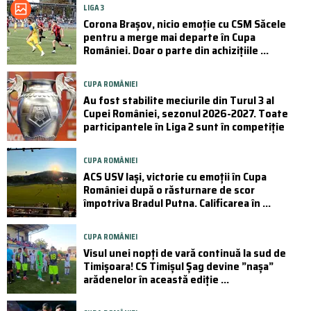
LIGA 3
Corona Brașov, nicio emoție cu CSM Săcele
pentru a merge mai departe în Cupa
României. Doar o parte din achizițiile ...
CUPA ROMÂNIEI
Au fost stabilite meciurile din Turul 3 al
Cupei României, sezonul 2026-2027. Toate
participantele în Liga 2 sunt în competiție
CUPA ROMÂNIEI
ACS USV Iași, victorie cu emoții în Cupa
României după o răsturnare de scor
împotriva Bradul Putna. Calificarea în ...
CUPA ROMÂNIEI
Visul unei nopți de vară continuă la sud de
Timișoara! CS Timișul Șag devine ”nașa”
arădenelor în această ediție ...