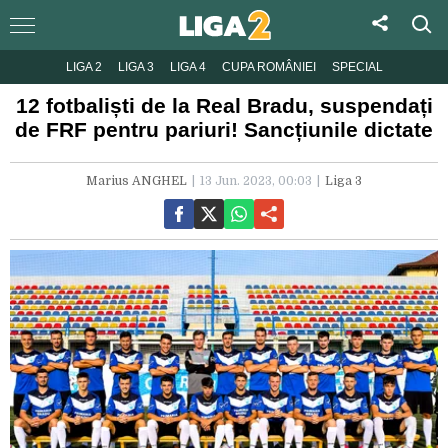
LIGA 2
LIGA 3
LIGA 4
CUPA ROMÂNIEI
SPECIAL
12 fotbaliști de la Real Bradu, suspendați
de FRF pentru pariuri! Sancțiunile dictate
Marius ANGHEL
13 Jun. 2023, 00:03
Liga 3