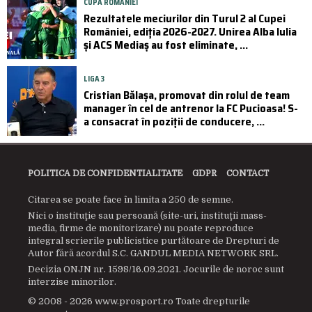
CUPA ROMÂNIEI
Rezultatele meciurilor din Turul 2 al Cupei
României, ediția 2026-2027. Unirea Alba Iulia
și ACS Mediaș au fost eliminate, ...
LIGA 3
Cristian Bălașa, promovat din rolul de team
manager în cel de antrenor la FC Pucioasa! S-
a consacrat în poziții de conducere, ...
POLITICA DE CONFIDENTIALITATE
GDPR
CONTACT
Citarea se poate face în limita a 250 de semne.
Nici o instituţie sau persoană (site-uri, instituţii mass-
media, firme de monitorizare) nu poate reproduce
integral scrierile publicistice purtătoare de Drepturi de
Autor fără acordul S.C. GANDUL MEDIA NETWORK SRL.
Decizia ONJN nr. 1598/16.09.2021. Jocurile de noroc sunt
interzise minorilor.
© 2008 - 2026 www.prosport.ro Toate drepturile