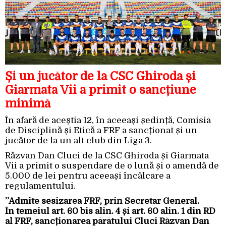
Și un jucător de la CSC Ghiroda și
Giarmata Vii a primit o sancțiune
minimă
În afară de aceștia 12, în aceeași ședință, Comisia
de Disciplină și Etică a FRF a sancționat și un
jucător de la un alt club din Liga 3.
Răzvan Dan Cluci de la CSC Ghiroda și Giarmata
Vii a primit o suspendare de o lună și o amendă de
5.000 de lei pentru aceeași încălcare a
regulamentului.
”Admite sesizarea FRF, prin Secretar General.
În temeiul art. 60 bis alin. 4 și art. 60 alin. 1 din RD
al FRF, sancționarea pârâtului Cluci Răzvan Dan