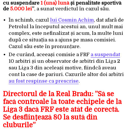
cu suspendare
1 (una) lună
și penalitate sportivă
de
5.000 lei
”
, a sunat verdictul în cazul său.
În schimb, cazul
lui Cosmin Achim
, dat afară de
Petrolul la începutul acestui an, unul mult mai
complex, este nefinalizat și acum, la multe luni
după ce situația sa a ajuns pe masa comisiei.
Cazul său este în pronunțare.
De curând, aceeași comisie a FRF
a suspendat
10 arbitri și un observator de arbitri din Liga 2
sau Liga 3 din aceleași motive, fiindcă aveau
cont la case de pariuri. Cazurile altor doi arbitri
au fost respinse ca prescrise
.
Directorul de la Real Bradu: ”Să se
facă controale la toate echipele de la
Liga 3 dacă FRF este atât de corectă.
Se desființează 80 la sută din
cluburile”