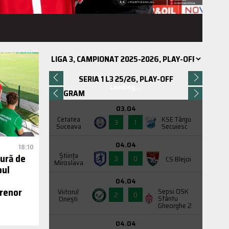
SERIA 1 L3 25/26, PLAY-OFF
Loading...
PROGRAM
03.04
Cetatea
KSE Târgu
3
1
Suceava
Secuiesc
04.04
18:10
Știința
tură de
3
0
CS Blejoi
Miroslava
oul
04.04
renor
Sepsi OSK
Viitorul
2
0
Sfântu
Onești
Gheorghe 2
04.04