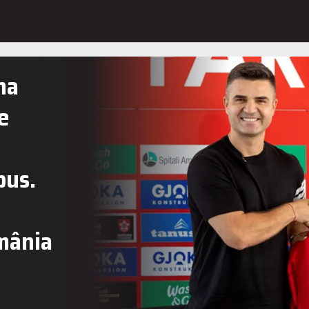
na
e
bus.
omânia