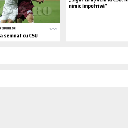
nimic împotrivă”
FERURILOR
12:21
a semnat cu CSU