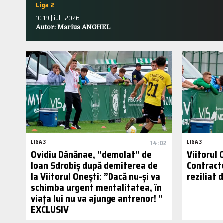
Liga 2
10:19 | iul.. 2026
Autor: Marius ANGHEL
LIGA 3
14:02
LIGA 3
Ovidiu Dănănae, ”demolat” de
Viitorul 
Ioan Sdrobiș după demiterea de
Contract
la Viitorul Onești: ”Dacă nu-și va
reziliat
schimba urgent mentalitatea, în
viața lui nu va ajunge antrenor! ”
EXCLUSIV