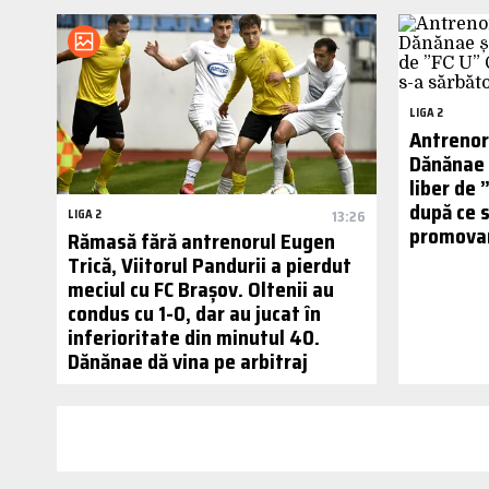
LIGA 2
Antrenori
Dănănae ș
liber de 
după ce s
LIGA 2
13:26
promovar
Rămasă fără antrenorul Eugen
Trică, Viitorul Pandurii a pierdut
meciul cu FC Brașov. Oltenii au
condus cu 1-0, dar au jucat în
inferioritate din minutul 40.
Dănănae dă vina pe arbitraj