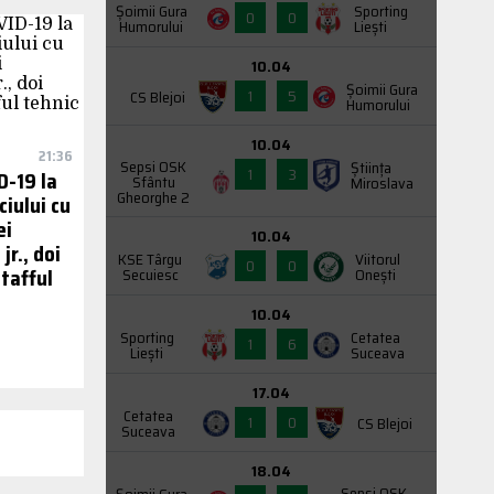
Şoimii Gura
Sporting
0
0
Humorului
Liești
10.04
Şoimii Gura
1
5
CS Blejoi
Humorului
10.04
21:36
Sepsi OSK
Știința
1
3
D-19 la
Sfântu
Miroslava
Gheorghe 2
iului cu
ei
10.04
jr., doi
KSE Târgu
Viitorul
0
0
stafful
Secuiesc
Onești
10.04
Sporting
Cetatea
1
6
Liești
Suceava
17.04
Cetatea
1
0
CS Blejoi
Suceava
18.04
Sepsi OSK