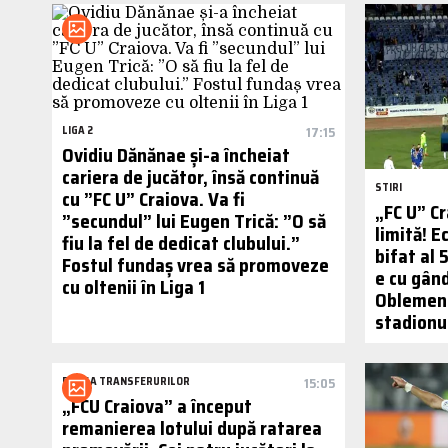
LIGA 2
17:15
Ovidiu Dănănae și-a încheiat
cariera de jucător, însă continuă
STIRI
cu ”FC U” Craiova. Va fi
„FC U” C
”secundul” lui Eugen Trică: ”O să
limită! E
fiu la fel de dedicat clubului.”
bifat al 
Fostul fundaș vrea să promoveze
e cu gând
cu oltenii în Liga 1
Oblemenc
stadionul
BURSA TRANSFERURILOR
15:05
„FCU Craiova” a început
remanierea lotului după ratarea