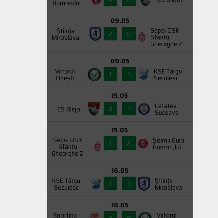
Humorului
09.05
Sepsi OSK
Știința
2
0
Sfântu
Miroslava
Gheorghe 2
09.05
Viitorul
KSE Târgu
1
1
Onești
Secuiesc
15.05
Cetatea
0
1
CS Blejoi
Suceava
15.05
Sepsi OSK
Şoimii Gura
1
2
Sfântu
Humorului
Gheorghe 2
16.05
KSE Târgu
Știința
1
1
Secuiesc
Miroslava
16.05
Sporting
Viitorul