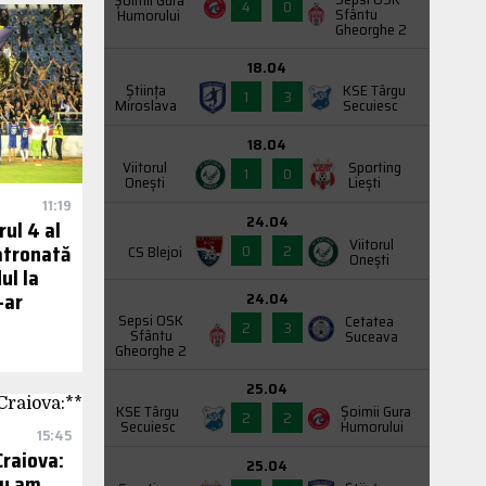
Şoimii Gura
4
0
Sfântu
Humorului
Gheorghe 2
18.04
Știința
KSE Târgu
1
3
Miroslava
Secuiesc
18.04
Viitorul
Sporting
1
0
Onești
Liești
11:19
24.04
rul 4 al
Viitorul
atronată
0
2
CS Blejoi
Onești
ul la
-ar
24.04
Sepsi OSK
Cetatea
2
3
Sfântu
Suceava
Gheorghe 2
25.04
KSE Târgu
Şoimii Gura
2
2
Secuiesc
Humorului
15:45
Craiova:
25.04
Nu am