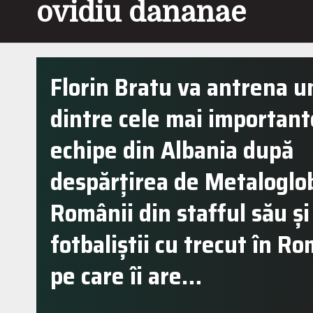
ovidiu dananae
Florin Bratu va antrena u
dintre cele mai important
echipe din Albania după
despărțirea de Metaloglo
Românii din stafful său și
fotbaliștii cu trecut în R
pe care îi are…