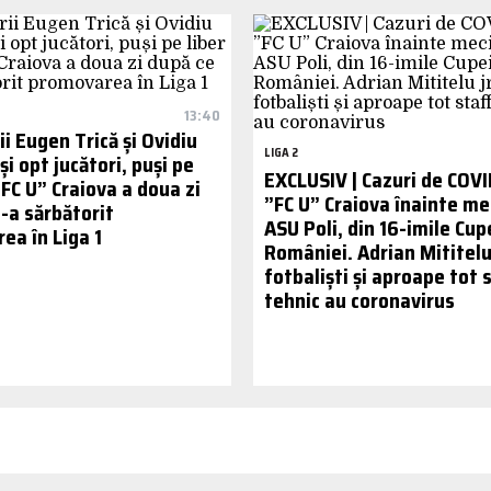
13:40
i Eugen Trică și Ovidiu
LIGA 2
i opt jucători, puși pe
EXCLUSIV | Cazuri de COVI
”FC U” Craiova a doua zi
”FC U” Craiova înainte mec
-a sărbătorit
ASU Poli, din 16-imile Cup
ea în Liga 1
României. Adrian Mititelu 
fotbaliști și aproape tot 
tehnic au coronavirus