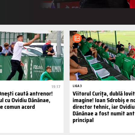
19:17
LIGA 3
Onești caută antrenor!
Viitorul Curița, dublă lovi
ul cu Ovidiu Dănănae,
imagine! Ioan Sdrobiș e n
 de comun acord
director tehnic, iar Ovidiu
Dănănae a fost numit ant
principal