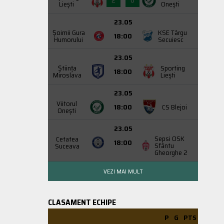
2
0
Liești
Onești
23.05
Şoimii Gura
KSE Târgu
18:00
Humorului
Secuiesc
23.05
Știința
Sporting
18:00
Miroslava
Liești
23.05
Viitorul
18:00
CS Blejoi
Onești
23.05
Sepsi OSK
Cetatea
18:00
Sfântu
Suceava
Gheorghe 2
VEZI MAI MULT
CLASAMENT ECHIPE
P
G
PTS