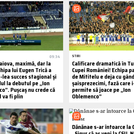
09:34
STIRI
raiova, maximă, dar la
Calificare dramatică în Tu
chipa lui Eugen Trică a
Cupei României! Echipa p
5-lea succes stagional și
de Mititelu e deja cu gând
ul la debutul pe „Ion
șaisprezecimi, fază care i
o”. Pușcaș nu crede că
permite să joace pe „Ion
 va fi plin
Oblemenco”
DIVERSE
Dănănae s-ar întoarce la 
„Sigur că aș veni la CSU. 