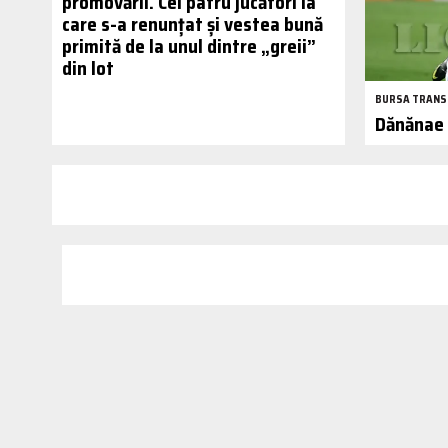
promovării. Cei patru jucători la
care s-a renunțat și vestea bună
primită de la unul dintre „greii”
din lot
BURSA TRANS
Dănănae 