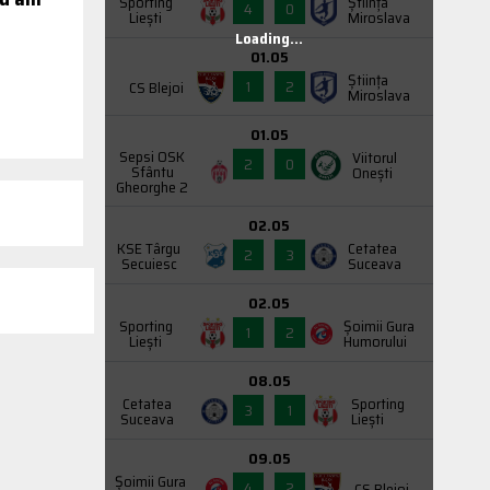
Sporting
Știința
4
0
Liești
Miroslava
Loading...
01.05
Știința
1
2
CS Blejoi
Miroslava
01.05
Sepsi OSK
Viitorul
2
0
Sfântu
Onești
Gheorghe 2
02.05
KSE Târgu
Cetatea
2
3
Secuiesc
Suceava
02.05
Sporting
Şoimii Gura
1
2
Liești
Humorului
08.05
Cetatea
Sporting
3
1
Suceava
Liești
09.05
Şoimii Gura
4
2
CS Blejoi