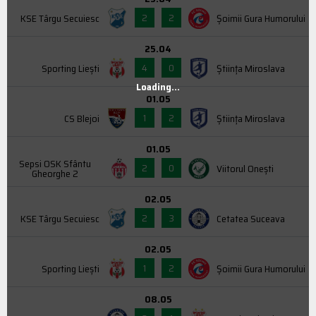
2
2
KSE Târgu Secuiesc
Şoimii Gura Humorului
25.04
4
0
Sporting Liești
Știința Miroslava
Loading...
01.05
1
2
CS Blejoi
Știința Miroslava
01.05
Sepsi OSK Sfântu
2
0
Viitorul Onești
Gheorghe 2
02.05
2
3
KSE Târgu Secuiesc
Cetatea Suceava
02.05
1
2
Sporting Liești
Şoimii Gura Humorului
08.05