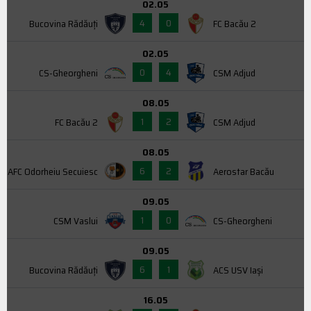
02.05
4
0
Bucovina Rădăuți
FC Bacău 2
02.05
0
4
CS-Gheorgheni
CSM Adjud
08.05
1
2
FC Bacău 2
CSM Adjud
08.05
6
2
AFC Odorheiu Secuiesc
Aerostar Bacău
09.05
1
0
CSM Vaslui
CS-Gheorgheni
09.05
6
1
Bucovina Rădăuți
ACS USV Iaşi
16.05