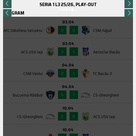
SERIA 1 L3 25/26, PLAY-OUT
Loading...
PROGRAM
03.04
0
0
AFC Odorheiu Secuiesc
CSM Adjud
03.04
3
1
ACS USV Iaşi
Aerostar Bacău
04.04
2
1
CSM Vaslui
FC Bacău 2
04.04
0
1
Bucovina Rădăuți
CS-Gheorgheni
10.04
2
0
CS-Gheorgheni
ACS USV Iaşi
10.04