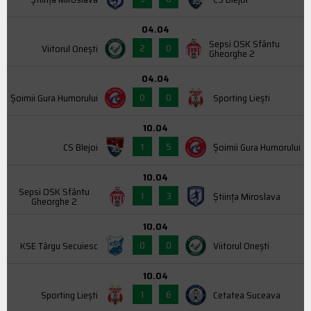
04.04
Sepsi OSK Sfântu
2
0
Viitorul Onești
Gheorghe 2
04.04
0
0
Şoimii Gura Humorului
Sporting Liești
10.04
1
5
CS Blejoi
Şoimii Gura Humorului
10.04
Sepsi OSK Sfântu
1
3
Știința Miroslava
Gheorghe 2
10.04
0
0
KSE Târgu Secuiesc
Viitorul Onești
10.04
1
6
Sporting Liești
Cetatea Suceava