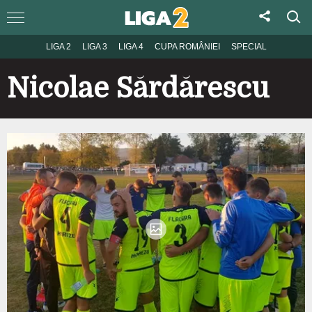
LIGA 2
LIGA 3
LIGA 4
CUPA ROMÂNIEI
SPECIAL
Nicolae Sărdărescu