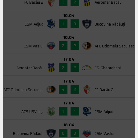
3
2
FC Bacău 2
Aerostar Bacău
10.04
1
0
CSM Adjud
Bucovina Rădăuți
10.04
2
2
CSM Vaslui
AFC Odorheiu Secuiesc
17.04
2
2
Aerostar Bacău
CS-Gheorgheni
17.04
4
2
AFC Odorheiu Secuiesc
FC Bacău 2
17.04
1
1
ACS USV Iaşi
CSM Adjud
18.04
0
3
Bucovina Rădăuți
CSM Vaslui