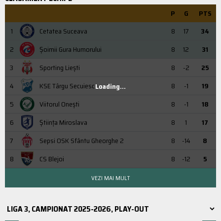
P
G
PTS
1
Cetatea Suceava
8
17
34
2
Şoimii Gura Humorului
8
12
31
3
Sporting Liești
8
-2
25
4
KSE Târgu Secuiesc
8
-1
19
Loading...
5
Viitorul Onești
8
-1
18
6
Știința Miroslava
8
1
17
7
Sepsi OSK Sfântu Gheorghe 2
8
-14
8
8
CS Blejoi
8
-12
5
VEZI MAI MULT