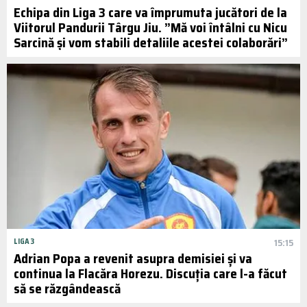
Echipa din Liga 3 care va împrumuta jucători de la
Viitorul Pandurii Târgu Jiu. ”Mă voi întâlni cu Nicu
Sarcină și vom stabili detaliile acestei colaborări”
LIGA 3
15:15
Adrian Popa a revenit asupra demisiei și va
continua la Flacăra Horezu. Discuția care l-a făcut
să se răzgândească