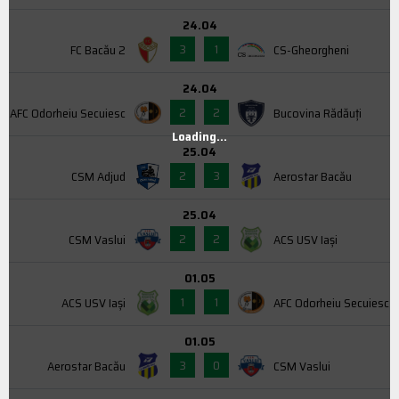
24.04
3
1
FC Bacău 2
CS-Gheorgheni
24.04
2
2
AFC Odorheiu Secuiesc
Bucovina Rădăuți
Loading...
25.04
2
3
CSM Adjud
Aerostar Bacău
25.04
2
2
CSM Vaslui
ACS USV Iaşi
01.05
1
1
ACS USV Iaşi
AFC Odorheiu Secuiesc
01.05
3
0
Aerostar Bacău
CSM Vaslui