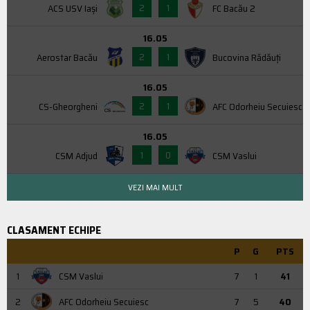
2
1
ACS USV Iaşi
FC Bacău 2
16.05
2
1
Aerostar Bacău
Bucovina Rădăuți
16.05
2
1
CS-Gheorgheni
AFC Odorheiu Secuiesc
16.05
1
0
CSM Adjud
CSM Vaslui
VEZI MAI MULT
CLASAMENT ECHIPE
P
G
PTS
1
CSM Vaslui
7
1
41
2
AFC Odorheiu Secuiesc
7
5
40