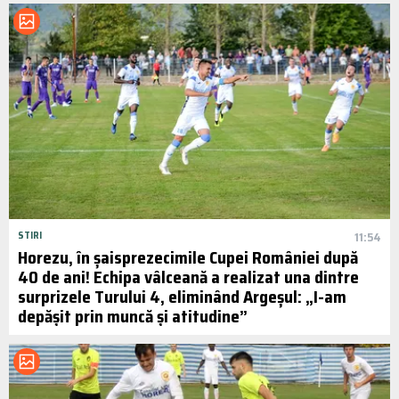
STIRI
11:54
Horezu, în șaisprezecimile Cupei României după
40 de ani! Echipa vâlceană a realizat una dintre
surprizele Turului 4, eliminând Argeșul: „I-am
depășit prin muncă și atitudine”