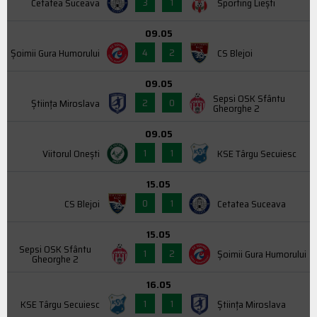
3
1
Cetatea Suceava
Sporting Liești
09.05
4
2
Şoimii Gura Humorului
CS Blejoi
09.05
Sepsi OSK Sfântu
2
0
Știința Miroslava
Gheorghe 2
09.05
1
1
Viitorul Onești
KSE Târgu Secuiesc
15.05
0
1
CS Blejoi
Cetatea Suceava
15.05
Sepsi OSK Sfântu
1
2
Şoimii Gura Humorului
Gheorghe 2
16.05
1
1
KSE Târgu Secuiesc
Știința Miroslava