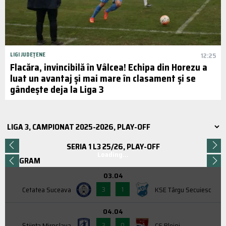
LIGI JUDEȚENE
12:25
Flacăra, invincibilă în Vâlcea! Echipa din Horezu a
luat un avantaj și mai mare în clasament și se
gândește deja la Liga 3
SERIA 1 L3 25/26, PLAY-OFF
Loading...
PROGRAM
03.04
3
1
Cetatea Suceava
KSE Târgu Secuiesc
04.04
3
0
Știința Miroslava
CS Blejoi