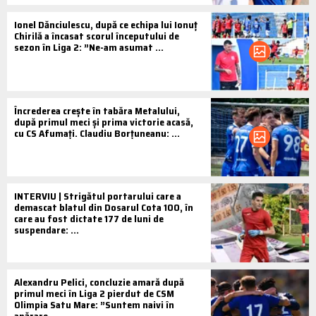
Ionel Dănciulescu, după ce echipa lui Ionuț
Chirilă a încasat scorul începutului de
sezon în Liga 2: ”Ne-am asumat ...
Încrederea crește în tabăra Metalului,
după primul meci și prima victorie acasă,
cu CS Afumați. Claudiu Borțuneanu: ...
INTERVIU | Strigătul portarului care a
demascat blatul din Dosarul Cota 100, în
care au fost dictate 177 de luni de
suspendare: ...
Alexandru Pelici, concluzie amară după
primul meci în Liga 2 pierdut de CSM
Olimpia Satu Mare: ”Suntem naivi în
apărare, ...