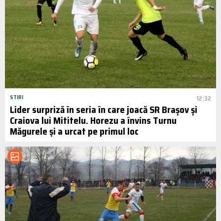
STIRI
12:32
Lider surpriză în seria în care joacă SR Brașov și
Craiova lui Mititelu. Horezu a învins Turnu
Măgurele și a urcat pe primul loc