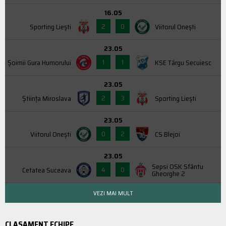
16.05
2
0
Sporting Liești
Viitorul Onești
23.05
1
1
Şoimii Gura Humorului
KSE Târgu Secuiesc
23.05
2
3
Știința Miroslava
Sporting Liești
23.05
0
2
Viitorul Onești
CS Blejoi
23.05
Sepsi OSK Sfântu
4
0
Cetatea Suceava
Gheorghe 2
VEZI MAI MULT
CLASAMENT ECHIPE