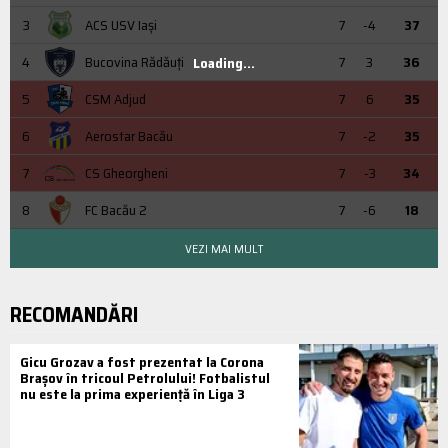
3
ACS USV Iaşi
7
-4
37
4
Bucovina Rădăuți
7
3
36
Loading...
5
CSM Adjud
7
6
35
6
Aerostar Bacău
7
-2
35
7
CS Gheorgheni
7
-3
34
8
FC Bacău 2
7
-6
18
VEZI MAI MULT
RECOMANDĂRI
Gicu Grozav a fost prezentat la Corona
Brașov în tricoul Petrolului! Fotbalistul
nu este la prima experiență în Liga 3