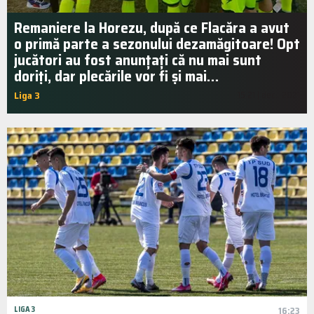
Remaniere la Horezu, după ce Flacăra a avut
o primă parte a sezonului dezamăgitoare! Opt
jucători au fost anunțați că nu mai sunt
doriți, dar plecările vor fi și mai…
Liga 3
15:21 | dec.. 2021
LIGA 3
16:23