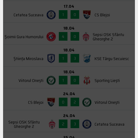
17.04
1
0
Cetatea Suceava
CS Blejoi
18.04
Sepsi OSK Sfântu
4
0
Şoimii Gura Humorului
Gheorghe 2
18.04
1
3
Știința Miroslava
KSE Târgu Secuiesc
18.04
1
0
Viitorul Onești
Sporting Liești
24.04
0
2
CS Blejoi
Viitorul Onești
24.04
Sepsi OSK Sfântu
2
3
Cetatea Suceava
Gheorghe 2
25.04